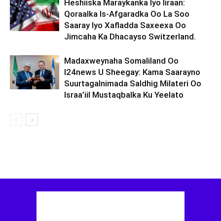
Heshiiska Maraykanka Iyo Iiraan:
Qoraalka Is-Afgaradka Oo La Soo
Saaray Iyo Xafladda Saxeexa Oo
Jimcaha Ka Dhacayso Switzerland.
Madaxweynaha Somaliland Oo
I24news U Sheegay: Kama Saarayno
Suurtagalnimada Saldhig Milateri Oo
Israa’iil Mustaqbalka Ku Yeelato