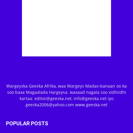
Wargeyska Geeska Afrika, waa Wargeys Madax-banaan oo ka
soo baxa Magaalada Hargeysa. waxaad nagala soo xidhiidhi
kartaa: editor@geeska.net, info@geeska.net iyo
geeska2006@yahoo.com www.geeska.net
POPULAR POSTS