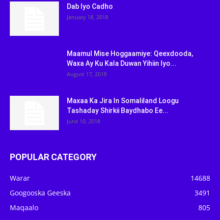
Dab Iyo Cadho
January 18, 2018
Maamul Mise Hoggaamiye: Qeexdooda,
Waxa Ay Ku Kala Duwan Yihiin Iyo...
August 17, 2018
Maxaa Ka Jira In Somaliland Loogu
Tashaday Shirkii Baydhabo Ee...
June 10, 2018
POPULAR CATEGORY
Warar
14688
Googooska Geeska
3491
Maqaalo
805