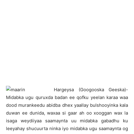
Hargeysa (Googooska Geeska)-
Midabka ugu quruxda badan ee qofku yeelan karaa waa
dood murankeedu abidba dhex yaallay bulshooyinka kala
duwan ee dunida, waxaa si gaar ah oo xooggan wax la
isaga weydiiyaa saamaynta uu midabka gabadhu ku
leeyahay shucuurta ninka iyo midabka ugu saamaynta og