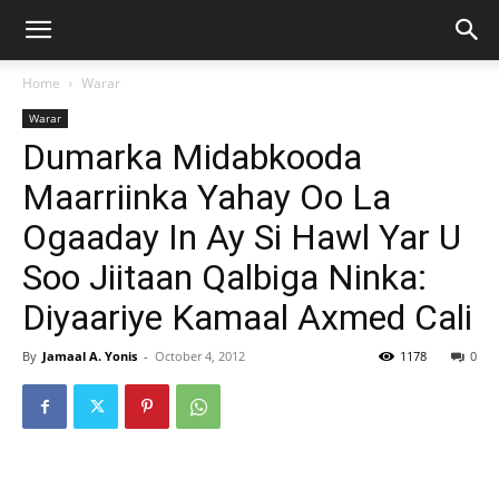
Home
Warar
Warar
Dumarka Midabkooda
Maarriinka Yahay Oo La
Ogaaday In Ay Si Hawl Yar U
Soo Jiitaan Qalbiga Ninka:
Diyaariye Kamaal Axmed Cali
By
Jamaal A. Yonis
-
October 4, 2012
1178
0