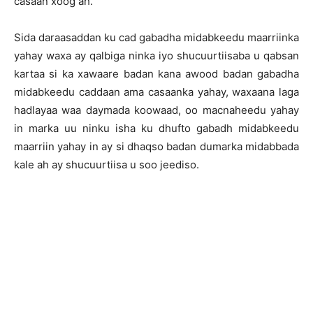
casaan xoog ah.
Sida daraasaddan ku cad gabadha midabkeedu maarriinka
yahay waxa ay qalbiga ninka iyo shucuurtiisaba u qabsan
kartaa si ka xawaare badan kana awood badan gabadha
midabkeedu caddaan ama casaanka yahay, waxaana laga
hadlayaa waa daymada koowaad, oo macnaheedu yahay
in marka uu ninku isha ku dhufto gabadh midabkeedu
maarriin yahay in ay si dhaqso badan dumarka midabbada
kale ah ay shucuurtiisa u soo jeediso.