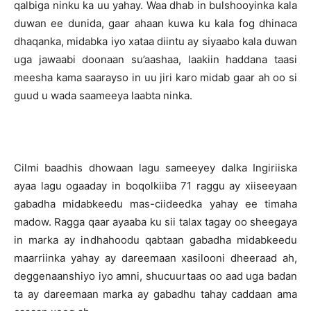
qalbiga ninku ka uu yahay. Waa dhab in bulshooyinka kala
duwan ee dunida, gaar ahaan kuwa ku kala fog dhinaca
dhaqanka, midabka iyo xataa diintu ay siyaabo kala duwan
uga jawaabi doonaan su’aashaa, laakiin haddana taasi
meesha kama saarayso in uu jiri karo midab gaar ah oo si
guud u wada saameeya laabta ninka.
Cilmi baadhis dhowaan lagu sameeyey dalka Ingiriiska
ayaa lagu ogaaday in boqolkiiba 71 raggu ay xiiseeyaan
gabadha midabkeedu mas-ciideedka yahay ee timaha
madow. Ragga qaar ayaaba ku sii talax tagay oo sheegaya
in marka ay indhahoodu qabtaan gabadha midabkeedu
maarriinka yahay ay dareemaan xasilooni dheeraad ah,
deggenaanshiyo iyo amni, shucuurtaas oo aad uga badan
ta ay dareemaan marka ay gabadhu tahay caddaan ama