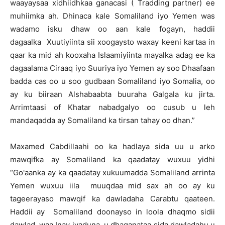
waayaysaa xidhiidhkaa ganacasi ( Tradding partner) ee
muhiimka ah. Dhinaca kale Somaliland iyo Yemen was
wadamo isku dhaw oo aan kale fogayn, haddii
dagaalka Xuutiyiinta sii xoogaysto waxay keeni kartaa in
qaar ka mid ah kooxaha Islaamiyiinta mayalka adag ee ka
dagaalama Ciraaq iyo Suuriya iyo Yemen ay soo Dhaafaan
badda cas oo u soo gudbaan Somaliland iyo Somalia, oo
ay ku biiraan Alshabaabta buuraha Galgala ku jirta.
Arrimtaasi of Khatar nabadgalyo oo cusub u leh
mandaqadda ay Somaliland ka tirsan tahay oo dhan.”
Maxamed Cabdillaahi oo ka hadlaya sida uu u arko
mawqifka ay Somaliland ka qaadatay wuxuu yidhi
“Go'aanka ay ka qaadatay xukuumadda Somaliland arrinta
Yemen wuxuu iila muuqdaa mid sax ah oo ay ku
tageerayaso mawqif ka dawladaha Carabtu qaateen.
Haddii ay Somaliland doonayso in loola dhaqmo sidii
dawlad, waa Inay iyaduna u dhaqanataa sida dawladahu u