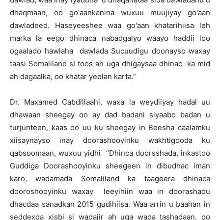
dhaqmaan, oo go'aankanina wuxuu muujiyay go'aan
dawladeed. Haseyeeshee waa go'aan khatarihiisa leh
marka la eego dhinaca nabadgalyo waayo haddii loo
ogaalado hawlaha dawlada Sucuudigu doonayso waxay
taasi Somaliland sI toos ah uga dhigaysaa dhinac ka mid
ah dagaalka, oo khatar yeelan karta.”
Dr. Maxamed Cabdillaahi, waxa la weydiiyay hadal uu
dhawaan sheegay oo ay dad badani siyaabo badan u
turjunteen, kaas oo uu ku sheegay in Beesha caalamku
xiisaynayso inay doorashooyinku wakhtigooda ku
qabsoomaan, wuxuu yidhi “Dhinca doorsshada, inkastoo
Guddiga Doorashooyinku sheegeen in dibudhac iman
karo, wadamada Somaliland ka taageera dhinaca
dooroshooyinku waxay leeyihiin waa in doorashadu
dhacdaa sanadkan 2015 gudihiisa. Waa arrin u baahan in
seddexda xisbi si wadajir ah uga wada tashadaan, oo