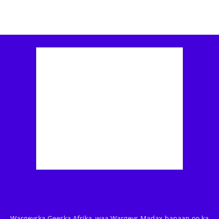
Wargeyska Geeska Afrika, waa Wargeys Madax-banaan oo ka