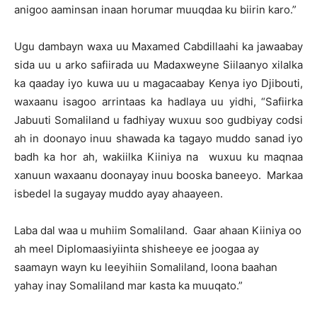
anigoo aaminsan inaan horumar muuqdaa ku biirin karo.”
Ugu dambayn waxa uu Maxamed Cabdillaahi ka jawaabay
sida uu u arko safiirada uu Madaxweyne Siilaanyo xilalka
ka qaaday iyo kuwa uu u magacaabay Kenya iyo Djibouti,
waxaanu isagoo arrintaas ka hadlaya uu yidhi, “Safiirka
Jabuuti Somaliland u fadhiyay wuxuu soo gudbiyay codsi
ah in doonayo inuu shawada ka tagayo muddo sanad iyo
badh ka hor ah, wakiilka Kiiniya na wuxuu ku maqnaa
xanuun waxaanu doonayay inuu booska baneeyo. Markaa
isbedel la sugayay muddo ayay ahaayeen.
Laba dal waa u muhiim Somaliland. Gaar ahaan Kiiniya oo
ah meel Diplomaasiyiinta shisheeye ee joogaa ay
saamayn wayn ku leeyihiin Somaliland, loona baahan
yahay inay Somaliland mar kasta ka muuqato.”