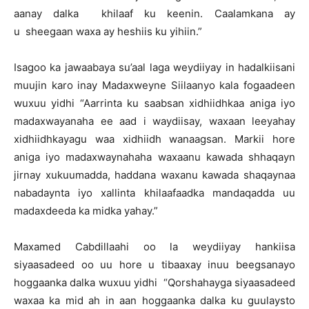
aanay dalka khilaaf ku keenin. Caalamkana ay
u sheegaan waxa ay heshiis ku yihiin.”
Isagoo ka jawaabaya su’aal laga weydiiyay in hadalkiisani
muujin karo inay Madaxweyne Siilaanyo kala fogaadeen
wuxuu yidhi “Aarrinta ku saabsan xidhiidhkaa aniga iyo
madaxwayanaha ee aad i waydiisay, waxaan leeyahay
xidhiidhkayagu waa xidhiidh wanaagsan. Markii hore
aniga iyo madaxwaynahaha waxaanu kawada shhaqayn
jirnay xukuumadda, haddana waxanu kawada shaqaynaa
nabadaynta iyo xallinta khilaafaadka mandaqadda uu
madaxdeeda ka midka yahay.”
Maxamed Cabdillaahi oo la weydiiyay hankiisa
siyaasadeed oo uu hore u tibaaxay inuu beegsanayo
hoggaanka dalka wuxuu yidhi “Qorshahayga siyaasadeed
waxaa ka mid ah in aan hoggaanka dalka ku guulaysto