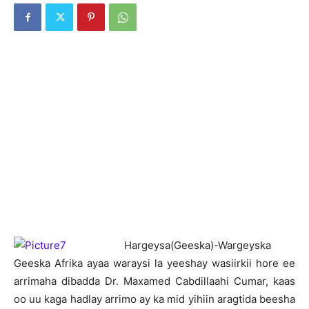
H
argeysa(Geeska)-Wargeyska
Geeska Afrika ayaa waraysi la yeeshay wasiirkii hore ee
arrimaha dibadda Dr. Maxamed Cabdillaahi Cumar, kaas
oo uu kaga hadlay arrimo ay ka mid yihiin aragtida beesha