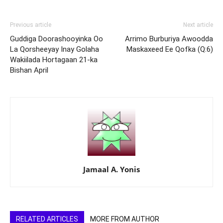
Previous article
Next article
Guddiga Doorashooyinka Oo
Arrimo Burburiya Awoodda
La Qorsheeyay Inay Golaha
Maskaxeed Ee Qofka (Q:6)
Wakiilada Hortagaan 21-ka
Bishan April
Jamaal A. Yonis
RELATED ARTICLES
MORE FROM AUTHOR