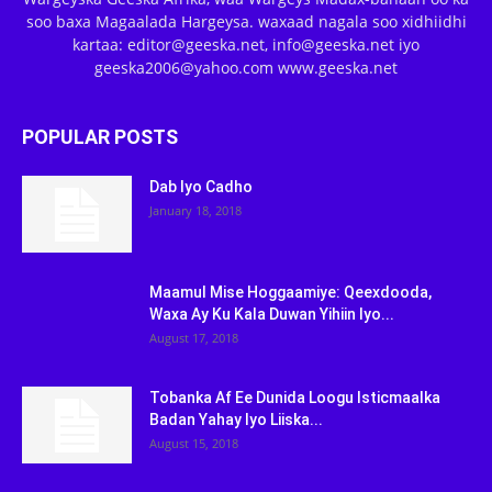
soo baxa Magaalada Hargeysa. waxaad nagala soo xidhiidhi
kartaa: editor@geeska.net, info@geeska.net iyo
geeska2006@yahoo.com www.geeska.net
POPULAR POSTS
Dab Iyo Cadho
January 18, 2018
Maamul Mise Hoggaamiye: Qeexdooda,
Waxa Ay Ku Kala Duwan Yihiin Iyo...
August 17, 2018
Tobanka Af Ee Dunida Loogu Isticmaalka
Badan Yahay Iyo Liiska...
August 15, 2018