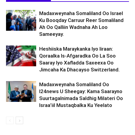
Madaxweynaha Somaliland Oo Israel
Ku Booqday Carruur Reer Somaliland
Ah Oo Qalliin Wadnaha Ah Loo
Sameeyay.
Heshiiska Maraykanka Iyo Iiraan:
Qoraalka Is-Afgaradka Oo La Soo
Saaray Iyo Xafladda Saxeexa Oo
Jimcaha Ka Dhacayso Switzerland.
Madaxweynaha Somaliland Oo
I24news U Sheegay: Kama Saarayno
Suurtagalnimada Saldhig Milateri Oo
Israa’iil Mustaqbalka Ku Yeelato