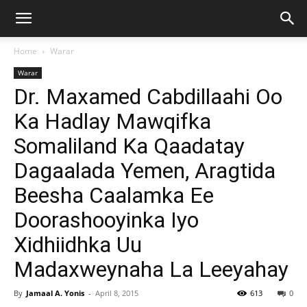
Home
Warar
Warar
Dr. Maxamed Cabdillaahi Oo
Ka Hadlay Mawqifka
Somaliland Ka Qaadatay
Dagaalada Yemen, Aragtida
Beesha Caalamka Ee
Doorashooyinka Iyo
Xidhiidhka Uu
Madaxweynaha La Leeyahay
By
Jamaal A. Yonis
-
April 8, 2015
613
0