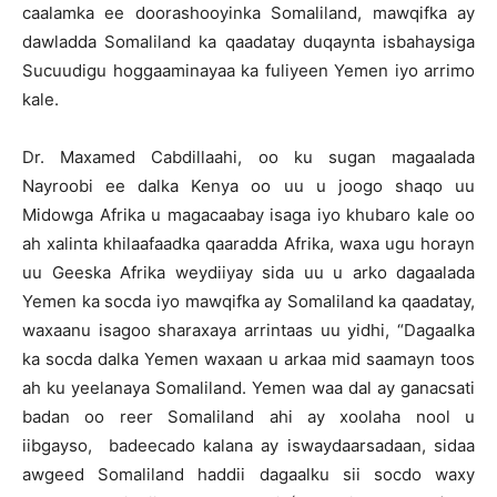
caalamka ee doorashooyinka Somaliland, mawqifka ay
dawladda Somaliland ka qaadatay duqaynta isbahaysiga
Sucuudigu hoggaaminayaa ka fuliyeen Yemen iyo arrimo
kale.
Dr. Maxamed Cabdillaahi, oo ku sugan magaalada
Nayroobi ee dalka Kenya oo uu u joogo shaqo uu
Midowga Afrika u magacaabay isaga iyo khubaro kale oo
ah xalinta khilaafaadka qaaradda Afrika, waxa ugu horayn
uu Geeska Afrika weydiiyay sida uu u arko dagaalada
Yemen ka socda iyo mawqifka ay Somaliland ka qaadatay,
waxaanu isagoo sharaxaya arrintaas uu yidhi, “Dagaalka
ka socda dalka Yemen waxaan u arkaa mid saamayn toos
ah ku yeelanaya Somaliland. Yemen waa dal ay ganacsati
badan oo reer Somaliland ahi ay xoolaha nool u
iibgayso, badeecado kalana ay iswaydaarsadaan, sidaa
awgeed Somaliland haddii dagaalku sii socdo waxy