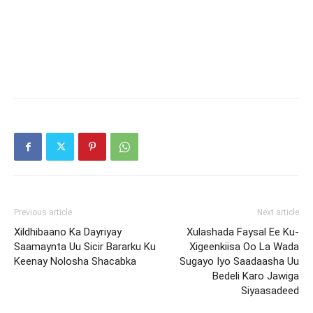
Previous article
Next article
Xildhibaano Ka Dayriyay
Xulashada Faysal Ee Ku-
Saamaynta Uu Sicir Bararku Ku
Xigeenkiisa Oo La Wada
Keenay Nolosha Shacabka
Sugayo Iyo Saadaasha Uu
Bedeli Karo Jawiga
Siyaasadeed