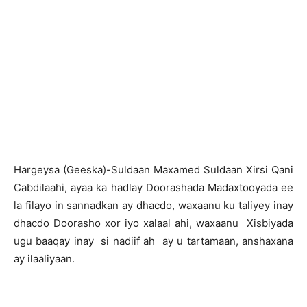
H
argeysa (Geeska)-Suldaan Maxamed Suldaan Xirsi Qani
Cabdilaahi, ayaa ka hadlay Doorashada Madaxtooyada ee
la filayo in sannadkan ay dhacdo, waxaanu ku taliyey inay
dhacdo Doorasho xor iyo xalaal ahi, waxaanu Xisbiyada
ugu baaqay inay si nadiif ah ay u tartamaan, anshaxana
ay ilaaliyaan.