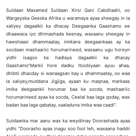
Suldaan Maxamed Suldaan Xirsi Qani Cabdilaahi, oo
Wargeyska Geeska Afrika u waramaya ayaa sheegay in la
xaliyey dagaalkii ka dhacay Deegaanka Gaashamo ee
dhaawaca iyo dhimashada keenay, waxaanu sheegay in
hawshaasi dhammaatay, imikana deegaankaas ay ka
socdaan mashaariic horumarineed, waxaanu ugu horeyn
yidhi isagoo ka hadlaya dagaalkii ka dhacay
Gaashamo“Markii hore dadku Itoobiyaan ayuu ahaa,
dhibtii dhacday si wanaagsan bay u dhammaatay, oo waa
la xaliyey,muddana Jigjiga, ayaan ku maqnaa, markaas
imika deegaankii horumar baa ka socda, mashaariic
horumarineed ayaa ka socda, Ceelal baa laga qoday, wax
badan baa laga qabatay, xaaladuna imika waa caadi”.
Suldaanka mar aanu wax ka weydiinay Doorashada ayaa
yidhi “Doorasho ayaa inagu soo fool leh, waxaana haddii