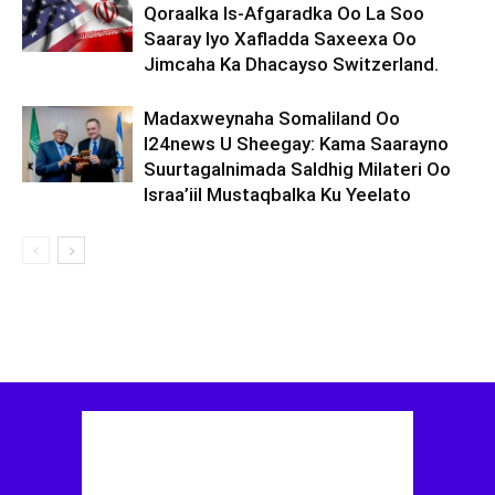
Qoraalka Is-Afgaradka Oo La Soo
Saaray Iyo Xafladda Saxeexa Oo
Jimcaha Ka Dhacayso Switzerland.
Madaxweynaha Somaliland Oo
I24news U Sheegay: Kama Saarayno
Suurtagalnimada Saldhig Milateri Oo
Israa’iil Mustaqbalka Ku Yeelato