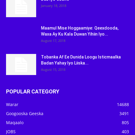
January 18, 2018
Maamul Mise Hoggaamiye: Qeexdooda,
Waxa Ay Ku Kala Duwan Yihiin Iyo...
August 17, 2018
Tobanka Af Ee Dunida Loogu Isticmaalka
Badan Yahay Iyo Liiska...
August 15, 2018
POPULAR CATEGORY
Warar
14688
Googooska Geeska
3491
Maqaalo
805
JOBS
403