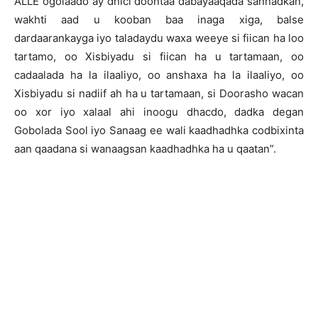
ALLE ogolaado ay dhici doontaa dabayaaqada sannadkan,
wakhti aad u kooban baa inaga xiga, balse
dardaarankayga iyo taladaydu waxa weeye si fiican ha loo
tartamo, oo Xisbiyadu si fiican ha u tartamaan, oo
cadaalada ha la ilaaliyo, oo anshaxa ha la ilaaliyo, oo
Xisbiyadu si nadiif ah ha u tartamaan, si Doorasho wacan
oo xor iyo xalaal ahi inoogu dhacdo, dadka degan
Gobolada Sool iyo Sanaag ee wali kaadhadhka codbixinta
aan qaadana si wanaagsan kaadhadhka ha u qaatan”.