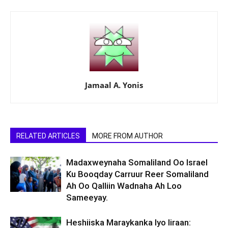
Jamaal A. Yonis
RELATED ARTICLES
MORE FROM AUTHOR
Madaxweynaha Somaliland Oo Israel
Ku Booqday Carruur Reer Somaliland
Ah Oo Qalliin Wadnaha Ah Loo
Sameeyay.
Heshiiska Maraykanka Iyo Iiraan: