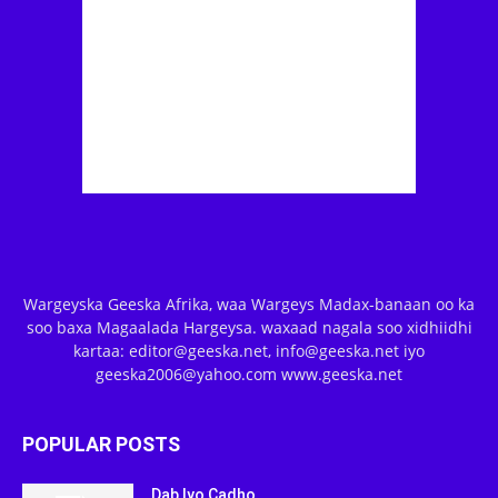
Wargeyska Geeska Afrika, waa Wargeys Madax-banaan oo ka
soo baxa Magaalada Hargeysa. waxaad nagala soo xidhiidhi
kartaa: editor@geeska.net, info@geeska.net iyo
geeska2006@yahoo.com www.geeska.net
POPULAR POSTS
Dab Iyo Cadho