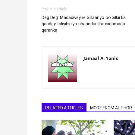
Previous article
Deg Deg: Madaxweyne Siilaanyo oo xilkii ka
qaaday taliyihii iyo abaanduulihii ciidamada
qaranka
Jamaal A. Yonis
RELATED ARTICLES
MORE FROM AUTHOR