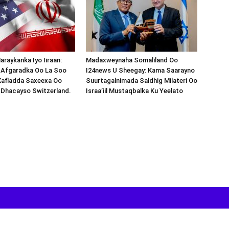
araykanka Iyo Iiraan:
Madaxweynaha Somaliland Oo
s-Afgaradka Oo La Soo
I24news U Sheegay: Kama Saarayno
Xafladda Saxeexa Oo
Suurtagalnimada Saldhig Milateri Oo
 Dhacayso Switzerland.
Israa’iil Mustaqbalka Ku Yeelato