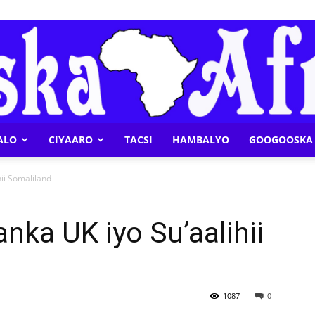
ALO
CIYAARO
TACSI
HAMBALYO
GOOGOOSKA 
Geeska
ii Somaliland
nka UK iyo Su’aalihii
Afrika
1087
0