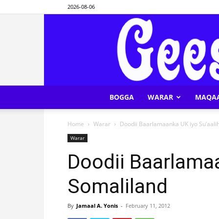
2026-08-06
BOGGA
WARAR
MAQA
Home
Warar
Doodii Baarlamaanka UK iyo Su’aalih
Warar
Doodii Baarlamaa
Somaliland
By
Jamaal A. Yonis
-
February 11, 2012