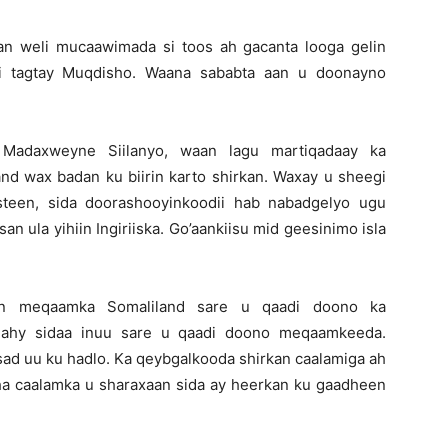
an weli mucaawimada si toos ah gacanta looga gelin
di tagtay Muqdisho. Waana sababta aan u doonayno
adaxweyne Siilanyo, waan lagu martiqadaay ka
and wax badan ku biirin karto shirkan. Waxay u sheegi
steen, sida doorashooyinkoodii hab nabadgelyo ugu
n ula yihiin Ingiriiska. Go’aankiisu mid geesinimo isla
 in meqaamka Somaliland sare u qaadi doono ka
nahy sidaa inuu sare u qaadi doono meqaamkeeda.
ad uu ku hadlo. Ka qeybgalkooda shirkan caalamiga ah
a caalamka u sharaxaan sida ay heerkan ku gaadheen