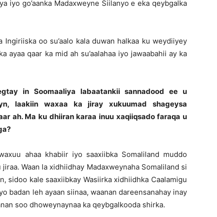
iya iyo go’aanka Madaxweyne Siilanyo e eka qeybgalka
Ingiriiska oo su’aalo kala duwan halkaa ku weydiiyey
ka ayaa qaar ka mid ah su’aalahaa iyo jawaabahii ay ka
gtay in Soomaaliya labaatankii sannadood ee u
n, laakiin waxaa ka jiray xukuumad shageysa
aar ah. Ma ku dhiiran karaa inuu xaqiiqsado faraqa u
ga?
y waxuu ahaa khabiir iyo saaxiibka Somaliland muddo
 jiraa. Waan la xidhiidhay Madaxweynaha Somaliland si
n, sidoo kale saaxiibkay Wasiirka xidhiidhka Caalamigu
yo badan leh ayaan siinaa, waanan dareensanahay inay
anan soo dhoweynaynaa ka qeybgalkooda shirka.