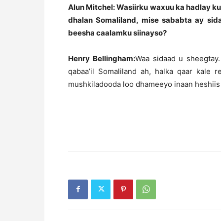
Alun Mitchel: Wasiirku waxuu ka hadlay k
dhalan Somaliland, mise sababta ay si
beesha caalamku siinayso?
Henry Bellingham:
Waa sidaad u sheegtay.
qabaa’il Somaliland ah, halka qaar kale 
mushkiladooda loo dhameeyo inaan heshiis 