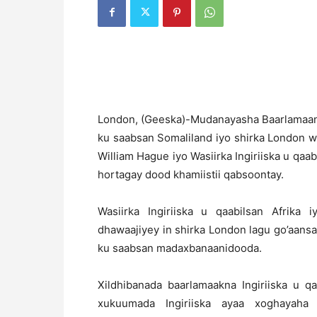
London, (Geeska)-Mudanayasha Baarlamaanka
ku saabsan Somaliland iyo shirka London w
William Hague iyo Wasiirka Ingiriiska u qaa
hortagay dood khamiistii qabsoontay.
Wasiirka Ingiriiska u qaabilsan Afrika
dhawaajiyey in shirka London lagu go’aansan
ku saabsan madaxbanaanidooda.
Xildhibanada baarlamaakna Ingiriiska u q
xukuumada Ingiriiska ayaa xoghayaha 