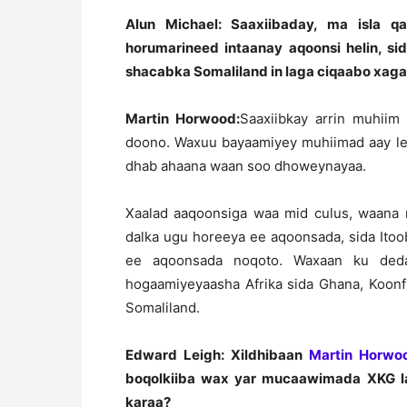
Alun Michael: Saaxiibaday, ma isla q
horumarineed intaanay aqoonsi helin, 
shacabka Somaliland in laga ciqaabo xag
Martin Horwood:
Saaxiibkay arrin muhii
doono. Waxuu bayaamiyey muhiimad aay lee
dhab ahaana waan soo dhoweynayaa.
Xaalad aaqoonsiga waa mid culus, waana 
dalka ugu horeeya ee aqoonsada, sida Ito
ee aqoonsada noqoto. Waxaan ku dedaal
hogaamiyeyaasha Afrika sida Ghana, Koonf
Somaliland.
Edward Leigh: Xildhibaan
Martin Horwo
boqolkiiba wax yar mucaawimada XKG l
karaa?