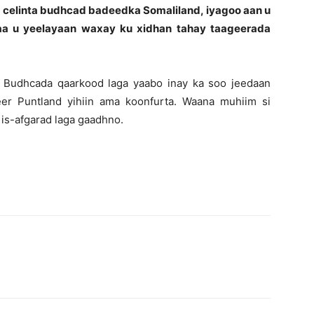
u celinta budhcad badeedka Somaliland, iyagoo aan u
daa u yeelayaan waxay ku xidhan tahay taageerada
 Budhcada qaarkood laga yaabo inay ka soo jeedaan
reer Puntland yihiin ama koonfurta. Waana muhiim si
is-afgarad laga gaadhno.