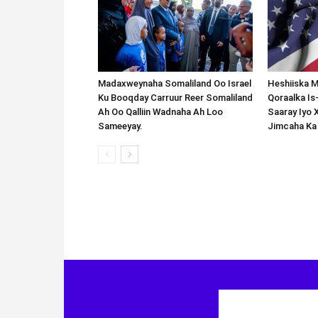
Madaxweynaha Somaliland Oo Israel
Heshiiska M
Ku Booqday Carruur Reer Somaliland
Qoraalka I
Ah Oo Qalliin Wadnaha Ah Loo
Saaray Iyo 
Sameeyay.
Jimcaha Ka