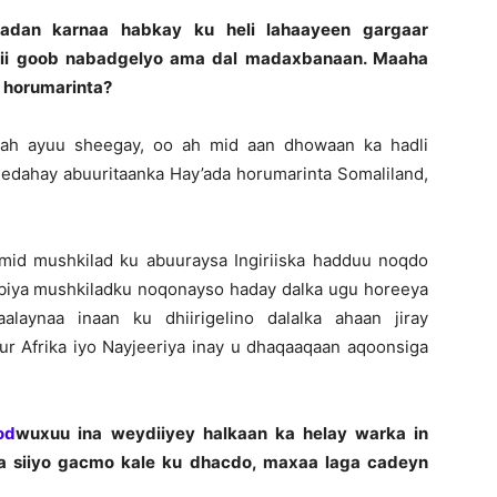
aadan karnaa habkay ku heli lahaayeen gargaar
sidii goob nabadgelyo ama dal madaxbanaan. Maaha
a horumarinta?
m ah ayuu sheegay, oo ah mid aan dhowaan ka hadli
dahay abuuritaanka Hay’ada horumarinta Somaliland,
mid mushkilad ku abuuraysa Ingiriiska hadduu noqdo
obiya mushkiladku noqonayso haday dalka ugu horeeya
aynaa inaan ku dhiirigelino dalalka ahaan jiray
ur Afrika iyo Nayjeeriya inay u dhaqaaqaan aqoonsiga
od
wuxuu ina weydiiyey halkaan ka helay warka in
a siiyo gacmo kale ku dhacdo, maxaa laga cadeyn