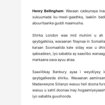
Henry Bellingham
: Waxaan cadeynaya ina
xukuumada ku-meel-gaadhka, laakiin ba
abuuritaanka guddi maamusha.
Shirka London waa mid muhiim u ah M
qeybgalkiisa, waxaanan filaynaa in Somalil
karaan Soomaalida kale siday wax u dhi
qabsadeen, iyo sababta ay saaxiibo wanaagsa
markaana saxa ayuu ahaa.
Saaxiibkay Banbury ayaa i weydiiyey
qeybgalkeeda shirku. Waxaanan aaminsa
Madaxweyne Siilanyo waxuu heli doona furs
waxuu u sahli doonaa inay hogaamiyeyaash
iyo sababta guushooda.