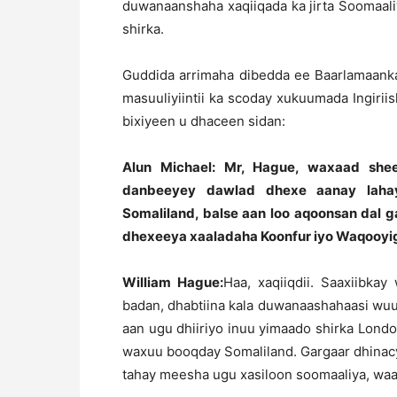
duwanaanshaha xaqiiqada ka jirta Soomaal
shirka.
Guddida arrimaha dibedda ee Baarlamaanka 
masuuliyiintii ka scoday xukuumada Ingiriis
bixiyeen u dhaceen sidan:
Alun Michael: Mr, Hague, waxaad shee
danbeeyey dawlad dhexe aanay lahay
Somaliland, balse aan loo aqoonsan dal g
dhexeeya xaaladaha Koonfur iyo Waqooyi
William Hague:
Haa, xaqiiqdii. Saaxiibka
badan, dhabtiina kala duwanaashahaasi wuu
aan ugu dhiiriyo inuu yimaado shirka Londo
waxuu booqday Somaliland. Gargaar dhinac
tahay meesha ugu xasiloon soomaaliya, wa