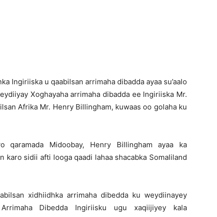
Newspaper
 Ingiriiska u qaabilsan arrimaha dibadda ayaa su’aalo
eydiiyay Xoghayaha arrimaha dibadda ee Ingiriiska Mr.
bilsan Afrika Mr. Henry Billingham, kuwaas oo golaha ku
 iyo qaramada Midoobay, Henry Billingham ayaa ka
 karo sidii afti looga qaadi lahaa shacabka Somaliland
aabilsan xidhiidhka arrimaha dibedda ku weydiinayey
Arrimaha Dibedda Ingiriisku ugu xaqiijiyey kala