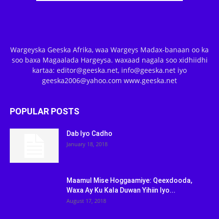
Wargeyska Geeska Afrika, waa Wargeys Madax-banaan oo ka
soo baxa Magaalada Hargeysa. waxaad nagala soo xidhiidhi
kartaa: editor@geeska.net, info@geeska.net iyo
geeska2006@yahoo.com www.geeska.net
POPULAR POSTS
Dab Iyo Cadho
January 18, 2018
Maamul Mise Hoggaamiye: Qeexdooda,
Waxa Ay Ku Kala Duwan Yihiin Iyo...
August 17, 2018