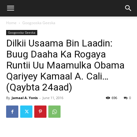
Home
Googooska Geeska
Googooska Geeska
Dilkii Usaama Bin Laadin:
Buug Daaha Ka Rogaya
Runtii Uu Maamulka Obama
Qariyey Kamaal A. Cali…
(Qaybta 24aad)
By
Jamaal A. Yonis
-
June 11, 2016
696
0