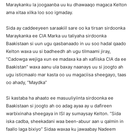
Maraykanku la joogaanba uu ku dhawaaqo magaca Kelton
ama xitaa xilka loo soo igmaday.
Sida ay caddeeyeen saraakiil sare oo ka tirsan sirdoonka
Maraykanka ee CIA Marka uu taliyaha sirdoonka
Baakistaan si uun ugu qasbanaado in uu soo hadal qaado
Kelton waxa uu si badheedh ah ugu tilmaami jiray,
“Cadowga wejiga xun ee madaxa ka ah xafiiska CIA da ee
Baakistan” waxa aanu ula baxay naanays uu si joogto ah
ugu isticmaalo mar kasta oo uu magaciisa sheegayo, taas
oo ahady, “Maydka”
Si kastaba ha ahaato ee masuuliyiinta sirdoonka ee
Baakistaan si joogto ah oo adag ayaa ay u dafireen
warbixinaha sheegaya in ISI ay sumaysay Kelton. “Sida
iska cadba, sheekadani waa been-abuur aan u qalmin in
faallo laga bixiyo” Sidaa waxaa ku jawaabay Nadeem