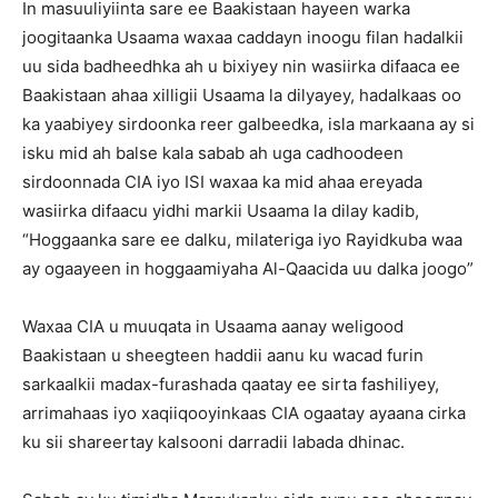
In masuuliyiinta sare ee Baakistaan hayeen warka
joogitaanka Usaama waxaa caddayn inoogu filan hadalkii
uu sida badheedhka ah u bixiyey nin wasiirka difaaca ee
Baakistaan ahaa xilligii Usaama la dilyayey, hadalkaas oo
ka yaabiyey sirdoonka reer galbeedka, isla markaana ay si
isku mid ah balse kala sabab ah uga cadhoodeen
sirdoonnada CIA iyo ISI waxaa ka mid ahaa ereyada
wasiirka difaacu yidhi markii Usaama la dilay kadib,
“Hoggaanka sare ee dalku, milateriga iyo Rayidkuba waa
ay ogaayeen in hoggaamiyaha Al-Qaacida uu dalka joogo”
Waxaa CIA u muuqata in Usaama aanay weligood
Baakistaan u sheegteen haddii aanu ku wacad furin
sarkaalkii madax-furashada qaatay ee sirta fashiliyey,
arrimahaas iyo xaqiiqooyinkaas CIA ogaatay ayaana cirka
ku sii shareertay kalsooni darradii labada dhinac.