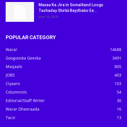
Maxaa Ka Jira In Somaliland Loogu
Tashaday Shirkii Baydhabo Ee...
June 10, 2018
POPULAR CATEGORY
Warar
14688
Googooska Geeska
3491
Maqaalo
805
JOBS
403
Ciyaaro
103
Columnists
54
Editorial/Staff Writer
30
Warar Dheeraada
16
Tacsi
13