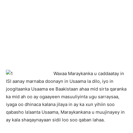
Waxaa Maraykanka u caddaatay in
ISI aanay marnaba doonayn in Usaama la dilo, iyo in
joogitaanka Usaama ee Baakistaan ahaa mid sirta qaranka
ka mid ah oo ay ogaayeen masuuliyinta ugu sarraysaa,
iyaga oo dhinaca kalana jilaya in ay ka xun yihiin soo
qabasho la’aanta Usaama, Maraykankana u muujinayey in
ay kala shaqaynayaan sidii loo soo qaban lahaa.