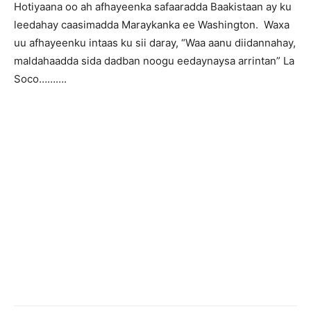
Hotiyaana oo ah afhayeenka safaaradda Baakistaan ay ku
leedahay caasimadda Maraykanka ee Washington. Waxa
uu afhayeenku intaas ku sii daray, “Waa aanu diidannahay,
maldahaadda sida dadban noogu eedaynaysa arrintan” La
Soco……….