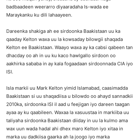
badbaadeen weerarro diyaaradaha Is-wada ee
Maraykanku ku dili lahaayeen.
Dareenka shakiga ah ee sirdoonka Baakistaan uu ka
qaaday Kelton waxa uu la kowsaday bilowgii shaqada
Kelton ee Baakistaan. Waayo waxa ay ka cabsi qabeen tan
dhacday oo ah in uu ku kaco hawlgallo sirdoon oo
aakhirka sababa in ay kala fogaadaan sirdoonnada CIA iyo
ISI.
Isla markii uu Mark Kelton yimid Islamabad, caasimadda
Baakistaan si uu shaqadiisa u bilowdo oo ahayd sannadkii
2010ka, sirdoonka ISI il aad u feejigan iyo dareen taagan
ayaa ay ku qaabileen. Waxaa la xasuustaa in markiiba uu
taliyaha sirdoonka Baakistaan diiday in uu la kulmo ama
wax uun wada hadal ahi dhex maro Kelton iyo xitaa in
marka uu dadkiisa gaarka ah la joogo iyo marka