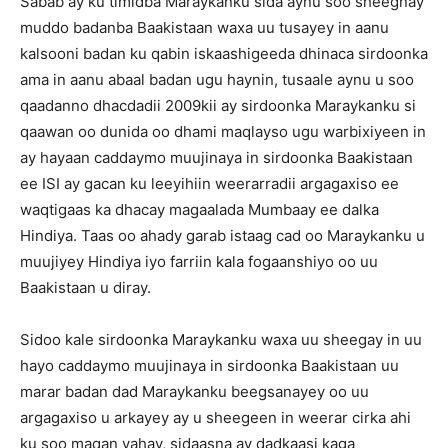
Sabab ay ku timidba Maraykanku sida aynu soo sheegnay
muddo badanba Baakistaan waxa uu tusayey in aanu
kalsooni badan ku qabin iskaashigeeda dhinaca sirdoonka
ama in aanu abaal badan ugu haynin, tusaale aynu u soo
qaadanno dhacdadii 2009kii ay sirdoonka Maraykanku si
qaawan oo dunida oo dhami maqlayso ugu warbixiyeen in
ay hayaan caddaymo muujinaya in sirdoonka Baakistaan
ee ISI ay gacan ku leeyihiin weerarradii argagaxiso ee
waqtigaas ka dhacay magaalada Mumbaay ee dalka
Hindiya. Taas oo ahady garab istaag cad oo Maraykanku u
muujiyey Hindiya iyo farriin kala fogaanshiyo oo uu
Baakistaan u diray.
Sidoo kale sirdoonka Maraykanku waxa uu sheegay in uu
hayo caddaymo muujinaya in sirdoonka Baakistaan uu
marar badan dad Maraykanku beegsanayey oo uu
argagaxiso u arkayey ay u sheegeen in weerar cirka ahi
ku soo maqan yahay, sidaasna ay dadkaasi kaga