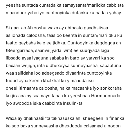
yeesha suntada cuntada ka samaysanta/mariidka cabbista
maandooriyaha iyo cuntooyinka dufanku ku badan yahay.
Si gaar ah Alkooshu waxa ay dhibaato gaadhsiisaa
asiidhada caloosha, taas oo keenta in suntan/mariidku ku
faafto qaybaha kale ee jidhka. Cuntooyinka degdegga ah
(Beergarrada, saanwiijyada iwm) ee suuqyada laga
iibsado ayaa iyaguna sababa in baro ay yaryari ka soo
baxaan wejiga, inta u dhexeysa sunneyaasha, sababtuna
waa saliidaha loo adeegsado diyaarinta cuntooyinka
fudud ayaa keena khalkhal ku yimaadda isu
dheellitirnaanta caloosha, halka macaanka iyo sonkoraha
ku jiraana ay saamayn taban ku yeeshaan Hormoonnada
iyo awoodda iska caabbinta Insulin-ta.
Waxa ay dhakhaatiirta takhasuska ahi sheegeen in finanka
ka soo baxa sunneyaasha dhexdoodu calaamad u noqon