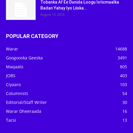
Tobanka Af Ee Dunida Loogu Isticmaalka
Badan Yahay Iyo Liiska...
August 15, 2018
POPULAR CATEGORY
Warar
14688
Googooska Geeska
3491
Maqaalo
805
JOBS
403
Ciyaaro
103
Columnists
54
Editorial/Staff Writer
30
Warar Dheeraada
16
Tacsi
13