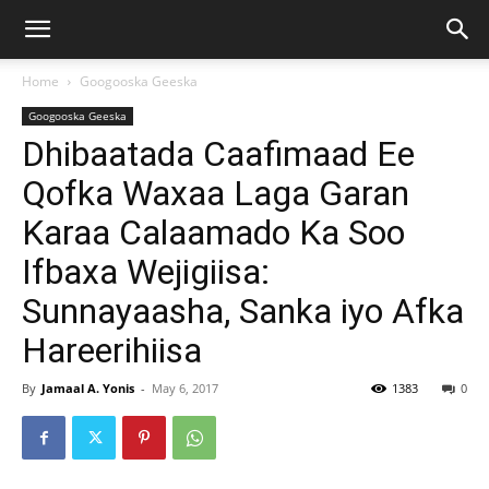
Home
Googooska Geeska
Googooska Geeska
Dhibaatada Caafimaad Ee
Qofka Waxaa Laga Garan
Karaa Calaamado Ka Soo
Ifbaxa Wejigiisa:
Sunnayaasha, Sanka iyo Afka
Hareerihiisa
By
Jamaal A. Yonis
-
May 6, 2017
1383
0