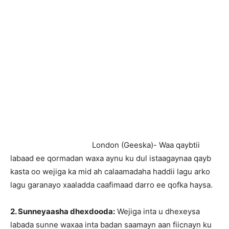
London (Geeska)- Waa qaybtii
labaad ee qormadan waxa aynu ku dul istaagaynaa qayb
kasta oo wejiga ka mid ah calaamadaha haddii lagu arko
lagu garanayo xaaladda caafimaad darro ee qofka haysa.
2. Sunneyaasha dhexdooda:
Wejiga inta u dhexeysa
labada sunne waxaa inta badan saamayn aan fiicnayn ku