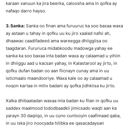
karaan xanuun ka jira beerka, caloosha ama in qofka ay
nafaqo darro hayso.
3. Sanka:
Sanka oo finan ama furuuruc ka soo baxaa waxa
ay astaan u tahay in qofku uu ku jiro xaalad nafsi ah,
dhaawac caadifadeed ama wareegga dhiiggiisa oo
taagdaran. Fururuca midabkoodu madowga yahay ee
sanka ka soo baxaa inta badan waxa ay calaamad u yihiin
in dhiiggu aad u kacsan yahay, in Kalastarool ay jirto, in
qofku dufan badan oo aan fiicnayn cunay ama in uu
isticmaalo maandooriye. Waxa kale oo ay calaamad u
noqon kartaa in milix badani ay qofka jidhkiisa ku jirto.
Xalka dhibaatadan waxaa inta badan ku filan in qofku uu
saddex maalmood tododbaadkii jimicsado waqti aan ka
yarayn 30 daqiiqo, in uu cuno cuntooyin caafimaad qaba,
in uu iska jiro noocyada hilibka ee qasacadaysan