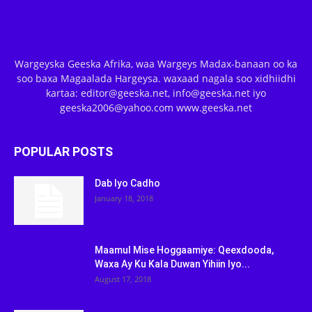
Wargeyska Geeska Afrika, waa Wargeys Madax-banaan oo ka
soo baxa Magaalada Hargeysa. waxaad nagala soo xidhiidhi
kartaa: editor@geeska.net, info@geeska.net iyo
geeska2006@yahoo.com www.geeska.net
POPULAR POSTS
Dab Iyo Cadho
January 18, 2018
Maamul Mise Hoggaamiye: Qeexdooda,
Waxa Ay Ku Kala Duwan Yihiin Iyo...
August 17, 2018