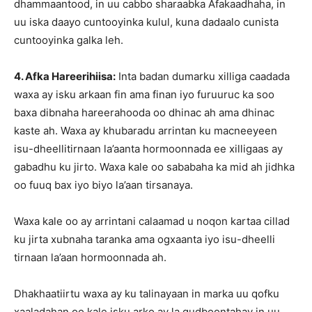
dhammaantood, in uu cabbo sharaabka Afakaadhaha, in
uu iska daayo cuntooyinka kulul, kuna dadaalo cunista
cuntooyinka galka leh.
4. Afka Hareerihiisa:
Inta badan dumarku xilliga caadada
waxa ay isku arkaan fin ama finan iyo furuuruc ka soo
baxa dibnaha hareerahooda oo dhinac ah ama dhinac
kaste ah. Waxa ay khubaradu arrintan ku macneeyeen
isu-dheellitirnaan la’aanta hormoonnada ee xilligaas ay
gabadhu ku jirto. Waxa kale oo sababaha ka mid ah jidhka
oo fuuq bax iyo biyo la’aan tirsanaya.
Waxa kale oo ay arrintani calaamad u noqon kartaa cillad
ku jirta xubnaha taranka ama ogxaanta iyo isu-dheelli
tirnaan la’aan hormoonnada ah.
Dhakhaatiirtu waxa ay ku talinayaan in marka uu qofku
xaaladahan oo kale isku arko ay la gudboontahay in uu