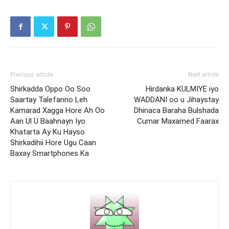
Previous article
Next article
Shirkadda Oppo Oo Soo
Hirdanka KULMIYE iyo
Saartay Talefanno Leh
WADDANI oo u Jihaystay
Kamarad Xagga Hore Ah Oo
Dhinaca Baraha Bulshada
Aan Ul U Baahnayn Iyo
Cumar Maxamed Faarax
Khatarta Ay Ku Hayso
Shirkadihii Hore Ugu Caan
Baxay Smartphones Ka