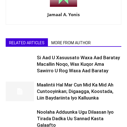
Jamaal A. Yonis
RELATED ARTICLES
MORE FROM AUTHOR
Si Aad U Xasuusato Waxa Aad Baratay
Macallin Noqo, Wax Kuqor Ama
Sawirro U Rog Waxa Aad Baratay
Maalintii Hal Mar Cun Mid Ka Mid Ah
Cuntooyinkan; Digaagga, Koostada,
Liin Baydariinta Iyo Kalluunka
Noolaha Adduunka Ugu Dilaasan Iyo
Tirada Dadka Uu Sannad Kasta
Galaafto