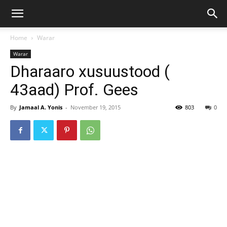
Home
Warar
Warar
Dharaaro xusuustood (
43aad) Prof. Gees
By
Jamaal A. Yonis
-
November 19, 2015
803
0