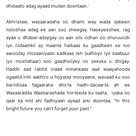
dhibaato adag ayaad mudan doontaan.’
Akhristaw, wasaaradaha oo dhami way wada qabeen
noloshaa adag ee aan soo sheegay. Haseyeeshee, rag
ayaa u dhabar-adaygay oo aan xiix odhan oo shuruucdii
iyo nidaamkii ay maanta halkaas ku gaadheen ee loo
awooday miisaaniyado xadkaas leh (xafiisyo iyo baabuur
iyo mushahaar) soo gaadhsiiyey oo seeska u dhigay.
Haddii aad rabtid inaad nimankaas aad waayahooda
ogaatid intii aakhiro u hoyatay mooyaane, waxaad ku soo
bariidisaa fagaaraha dhirta hadh-dacaarta ah ee
Wasaaradda Waxbarashada horteeda ku taalla, iyaka oo
qaar ka mid ahi fadhiyaan ayaad arki doontaa. “In this
bright future you can’t forget your past.”