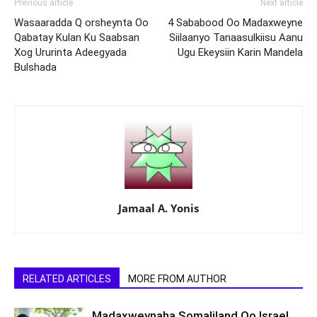
Previous article
Next article
Wasaaradda Q orsheynta Oo
4 Sababood Oo Madaxweyne
Qabatay Kulan Ku Saabsan
Siilaanyo Tanaasulkiisu Aanu
Xog Ururinta Adeegyada
Ugu Ekeysiin Karin Mandela
Bulshada
Jamaal A. Yonis
RELATED ARTICLES
MORE FROM AUTHOR
Madaxweynaha Somaliland Oo Israel