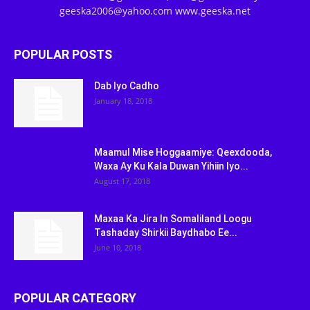
geeska2006@yahoo.com www.geeska.net
POPULAR POSTS
Dab Iyo Cadho
January 18, 2018
Maamul Mise Hoggaamiye: Qeexdooda,
Waxa Ay Ku Kala Duwan Yihiin Iyo...
August 17, 2018
Maxaa Ka Jira In Somaliland Loogu
Tashaday Shirkii Baydhabo Ee...
June 10, 2018
POPULAR CATEGORY