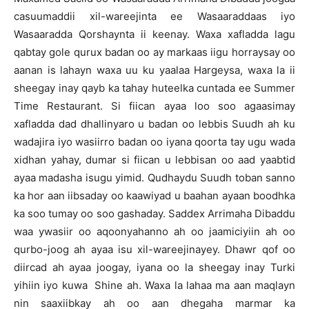
casuumaddii xil-wareejinta ee Wasaaraddaas iyo
Wasaaradda Qorshaynta ii keenay. Waxa xafladda lagu
qabtay gole qurux badan oo ay markaas iigu horraysay oo
aanan is lahayn waxa uu ku yaalaa Hargeysa, waxa la ii
sheegay inay qayb ka tahay huteelka cuntada ee Summer
Time Restaurant. Si fiican ayaa loo soo agaasimay
xafladda dad dhallinyaro u badan oo lebbis Suudh ah ku
wadajira iyo wasiirro badan oo iyana qoorta tay ugu wada
xidhan yahay, dumar si fiican u lebbisan oo aad yaabtid
ayaa madasha isugu yimid. Qudhaydu Suudh toban sanno
ka hor aan iibsaday oo kaawiyad u baahan ayaan boodhka
ka soo tumay oo soo gashaday. Saddex Arrimaha Dibaddu
waa ywasiir oo aqoonyahanno ah oo jaamiciyiin ah oo
qurbo-joog ah ayaa isu xil-wareejinayey. Dhawr qof oo
diircad ah ayaa joogay, iyana oo la sheegay inay Turki
yihiin iyo kuwa Shine ah. Waxa la lahaa ma aan maqlayn
nin saaxiibkay ah oo aan dhegaha marmar ka