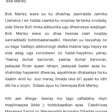
Bob Marley
Bob Marley waxa uu ku dhashay Jasiiradda Jamiika
(Jamaica ) ee hadda caanka ku noqotay tartanka orodada,
sida Steve Bolt ninka adduunka ugu dheereeya waqtigan.
Bob Marley waxa uu ahaa heesaa caan noqday
sannaddadii toddobaatanaadkii. Heestan uu leeyahay oo
uu kaga hadlayo addoonsigii dadka madow lagu hayey ee
sida adag uga xoroobeen oo hadal-hayskiisu yahay;
‘Yaanay dumar barooran, yaanay dumar barooran,
jaalayaal fiican ayaan lahayn, jaalayaal badan ayaa ku
shahiiday hayaankii dheeraa, aayatiinkan dhalaalaya ha ku
ilaabin wixii ku soo maray, ilmada iska bi’i ayaan ku idhi
dib ha u ooyin. Sidaas ayuu ku heesayaa Bob Marley.
Intii aan dhega- beelay ma tago xafladaha, ileyn
maqlimaayee (kkkk ); toddobaadkan ayaa Cabdirisaq
Maxamed Saciid oo Wasaaradda Arrimaha Dibadda joogaa