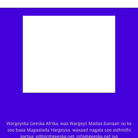
Wargeyska Geeska Afrika, waa Wargeys Madax-banaan oo ka
soo baxa Magaalada Hargeysa. waxaad nagala soo xidhiidhi
kartaa: editor@geeska.net, info@geeska.net iyo