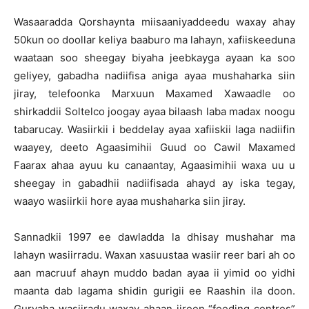
Wasaaradda Qorshaynta miisaaniyaddeedu waxay ahay
50kun oo doollar keliya baaburo ma lahayn, xafiiskeeduna
waataan soo sheegay biyaha jeebkayga ayaan ka soo
geliyey, gabadha nadiifisa aniga ayaa mushaharka siin
jiray, telefoonka Marxuun Maxamed Xawaadle oo
shirkaddii Soltelco joogay ayaa bilaash laba madax noogu
tabarucay. Wasiirkii i beddelay ayaa xafiiskii laga nadiifin
waayey, deeto Agaasimihii Guud oo Cawil Maxamed
Faarax ahaa ayuu ku canaantay, Agaasimihii waxa uu u
sheegay in gabadhii nadiifisada ahayd ay iska tegay,
waayo wasiirkii hore ayaa mushaharka siin jiray.
Sannadkii 1997 ee dawladda la dhisay mushahar ma
lahayn wasiirradu. Waxan xasuustaa wasiir reer bari ah oo
aan macruuf ahayn muddo badan ayaa ii yimid oo yidhi
maanta dab lagama shidin gurigii ee Raashin ila doon.
Guryaha wasiiradu waxay ahaan jireen “feeding centres”