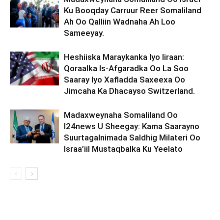
Ku Booqday Carruur Reer Somaliland
Ah Oo Qalliin Wadnaha Ah Loo
Sameeyay.
Heshiiska Maraykanka Iyo Iiraan:
Qoraalka Is-Afgaradka Oo La Soo
Saaray Iyo Xafladda Saxeexa Oo
Jimcaha Ka Dhacayso Switzerland.
Madaxweynaha Somaliland Oo
I24news U Sheegay: Kama Saarayno
Suurtagalnimada Saldhig Milateri Oo
Israa’iil Mustaqbalka Ku Yeelato