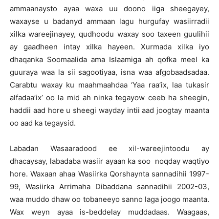
ammaanaysto ayaa waxa uu doono iiga sheegayey,
waxayse u badanyd ammaan lagu hurgufay wasiirradii
xilka wareejinayey, qudhoodu waxay soo taxeen guulihii
ay gaadheen intay xilka hayeen. Xurmada xilka iyo
dhaqanka Soomaalida ama Islaamiga ah qofka meel ka
guuraya waa la sii sagootiyaa, isna waa afgobaadsadaa.
Carabtu waxay ku maahmaahdaa ‘Yaa raa’ix, laa tukasir
alfadaa’ix’ oo la mid ah ninka tegayow ceeb ha sheegin,
haddii aad hore u sheegi wayday intii aad joogtay maanta
oo aad ka tegaysid.
Labadan Wasaaradood ee xil-wareejintoodu ay
dhacaysay, labadaba wasiir ayaan ka soo noqday waqtiyo
hore. Waxaan ahaa Wasiirka Qorshaynta sannadihii 1997-
99, Wasiirka Arrimaha Dibaddana sannadihii 2002-03,
waa muddo dhaw oo tobaneeyo sanno laga joogo maanta.
Wax weyn ayaa is-beddelay muddadaas. Waagaas,