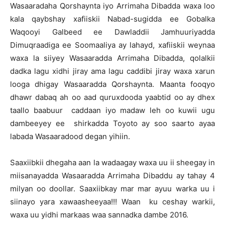
Wasaaradaha Qorshaynta iyo Arrimaha Dibadda waxa loo
kala qaybshay xafiiskii Nabad-sugidda ee Gobalka
Waqooyi Galbeed ee Dawladdii Jamhuuriyadda
Dimuqraadiga ee Soomaaliya ay lahayd, xafiiskii weynaa
waxa la siiyey Wasaaradda Arrimaha Dibadda, qolalkii
dadka lagu xidhi jiray ama lagu caddibi jiray waxa xarun
looga dhigay Wasaaradda Qorshaynta. Maanta fooqyo
dhawr dabaq ah oo aad quruxdooda yaabtid oo ay dhex
taallo baabuur caddaan iyo madaw leh oo kuwii ugu
dambeeyey ee shirkadda Toyoto ay soo saarto ayaa
labada Wasaaradood degan yihiin.
Saaxiibkii dhegaha aan la wadaagay waxa uu ii sheegay in
miisanayadda Wasaaradda Arrimaha Dibaddu ay tahay 4
milyan oo doollar. Saaxiibkay mar mar ayuu warka uu i
siinayo yara xawaasheeyaa!!! Waan ku ceshay warkii,
waxa uu yidhi markaas waa sannadka dambe 2016.