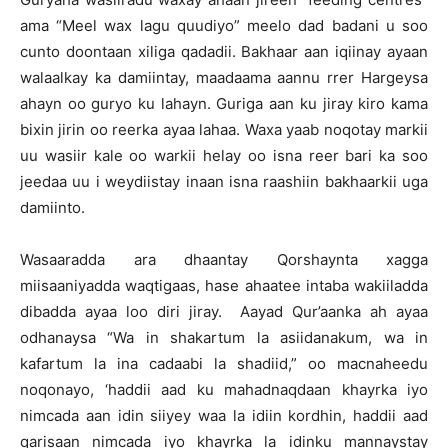
ama “Meel wax lagu quudiyo” meelo dad badani u soo
cunto doontaan xiliga qadadii. Bakhaar aan iqiinay ayaan
walaalkay ka damiintay, maadaama aannu rrer Hargeysa
ahayn oo guryo ku lahayn. Guriga aan ku jiray kiro kama
bixin jirin oo reerka ayaa lahaa. Waxa yaab noqotay markii
uu wasiir kale oo warkii helay oo isna reer bari ka soo
jeedaa uu i weydiistay inaan isna raashiin bakhaarkii uga
damiinto.
Wasaaradda ara dhaantay Qorshaynta xagga
miisaaniyadda waqtigaas, hase ahaatee intaba wakiiladda
dibadda ayaa loo diri jiray. Aayad Qur’aanka ah ayaa
odhanaysa “Wa in shakartum la asiidanakum, wa in
kafartum la ina cadaabi la shadiid,” oo macnaheedu
noqonayo, ‘haddii aad ku mahadnaqdaan khayrka iyo
nimcada aan idin siiyey waa la idiin kordhin, haddii aad
qarisaan nimcada iyo khayrka la idinku mannaystay