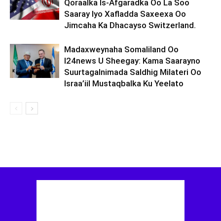
Qoraalka Is-Afgaradka Oo La Soo
Saaray Iyo Xafladda Saxeexa Oo
Jimcaha Ka Dhacayso Switzerland.
Madaxweynaha Somaliland Oo
I24news U Sheegay: Kama Saarayno
Suurtagalnimada Saldhig Milateri Oo
Israa’iil Mustaqbalka Ku Yeelato