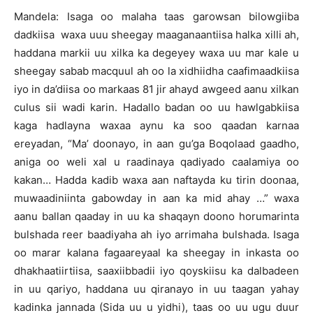
Mandela: Isaga oo malaha taas garowsan bilowgiiba
dadkiisa waxa uuu sheegay maaganaantiisa halka xilli ah,
haddana markii uu xilka ka degeyey waxa uu mar kale u
sheegay sabab macquul ah oo la xidhiidha caafimaadkiisa
iyo in da’diisa oo markaas 81 jir ahayd awgeed aanu xilkan
culus sii wadi karin. Hadallo badan oo uu hawlgabkiisa
kaga hadlayna waxaa aynu ka soo qaadan karnaa
ereyadan, “Ma’ doonayo, in aan gu’ga Boqolaad gaadho,
aniga oo weli xal u raadinaya qadiyado caalamiya oo
kakan… Hadda kadib waxa aan naftayda ku tirin doonaa,
muwaadiniinta gabowday in aan ka mid ahay …” waxa
aanu ballan qaaday in uu ka shaqayn doono horumarinta
bulshada reer baadiyaha ah iyo arrimaha bulshada. Isaga
oo marar kalana fagaareyaal ka sheegay in inkasta oo
dhakhaatiirtiisa, saaxiibbadii iyo qoyskiisu ka dalbadeen
in uu qariyo, haddana uu qiranayo in uu taagan yahay
kadinka jannada (Sida uu u yidhi), taas oo uu ugu duur