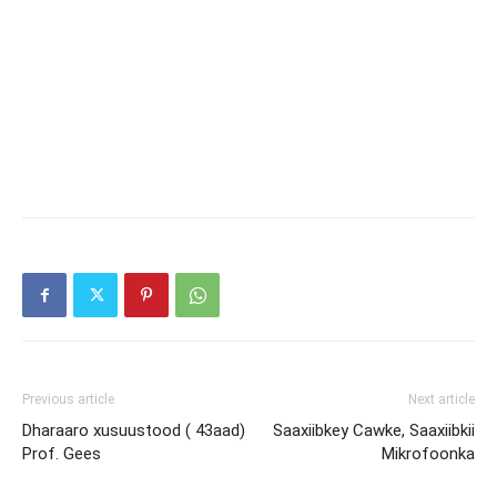
Previous article
Next article
Dharaaro xusuustood ( 43aad)
Saaxiibkey Cawke, Saaxiibkii
Prof. Gees
Mikrofoonka