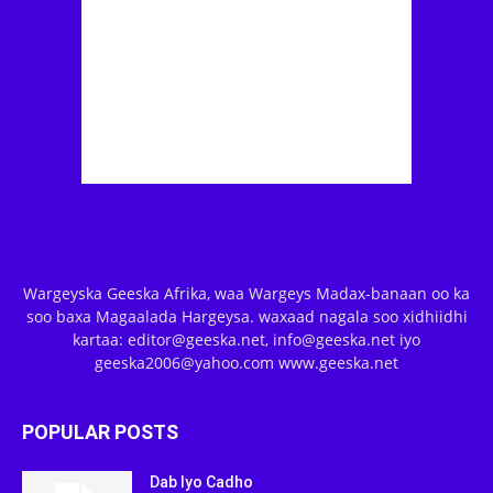
Wargeyska Geeska Afrika, waa Wargeys Madax-banaan oo ka
soo baxa Magaalada Hargeysa. waxaad nagala soo xidhiidhi
kartaa: editor@geeska.net, info@geeska.net iyo
geeska2006@yahoo.com www.geeska.net
POPULAR POSTS
Dab Iyo Cadho