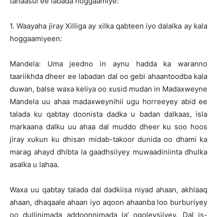
tanaasul ee labada hoggaamiye:
1. Waayaha jiray Xilliga ay xilka qabteen iyo dalalka ay kala
hoggaamiyeen:
Mandela: Uma jeedno in aynu hadda ka waranno
taariikhda dheer ee labadan dal oo gebi ahaantoodba kala
duwan, balse waxa keliya oo xusid mudan in Madaxweyne
Mandela uu ahaa madaxweynihii ugu horreeyey abid ee
talada ku qabtay doonista dadka u badan dalkaas, isla
markaana dalku uu ahaa dal muddo dheer ku soo hoos
jiray xukun ku dhisan midab-takoor dunida oo dhami ka
marag ahayd dhibta la gaadhsiiyey muwaadiniinta dhulka
asalka u lahaa.
Waxa uu qabtay talada dal dadkiisa niyad ahaan, akhlaaq
ahaan, dhaqaale ahaan iyo aqoon ahaanba loo burburiyey
oo dullinimada addoonnimada la’ ogoleysiiyey. Dal is-