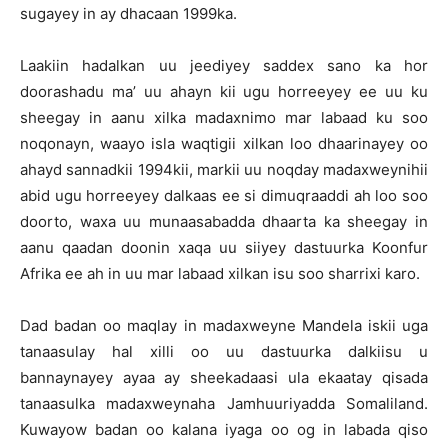
sugayey in ay dhacaan 1999ka.
Laakiin hadalkan uu jeediyey saddex sano ka hor
doorashadu ma’ uu ahayn kii ugu horreeyey ee uu ku
sheegay in aanu xilka madaxnimo mar labaad ku soo
noqonayn, waayo isla waqtigii xilkan loo dhaarinayey oo
ahayd sannadkii 1994kii, markii uu noqday madaxweynihii
abid ugu horreeyey dalkaas ee si dimuqraaddi ah loo soo
doorto, waxa uu munaasabadda dhaarta ka sheegay in
aanu qaadan doonin xaqa uu siiyey dastuurka Koonfur
Afrika ee ah in uu mar labaad xilkan isu soo sharrixi karo.
Dad badan oo maqlay in madaxweyne Mandela iskii uga
tanaasulay hal xilli oo uu dastuurka dalkiisu u
bannaynayey ayaa ay sheekadaasi ula ekaatay qisada
tanaasulka madaxweynaha Jamhuuriyadda Somaliland.
Kuwayow badan oo kalana iyaga oo og in labada qiso