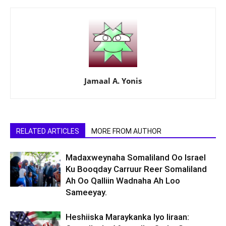
Jamaal A. Yonis
RELATED ARTICLES
MORE FROM AUTHOR
Madaxweynaha Somaliland Oo Israel
Ku Booqday Carruur Reer Somaliland
Ah Oo Qalliin Wadnaha Ah Loo
Sameeyay.
Heshiiska Maraykanka Iyo Iiraan: