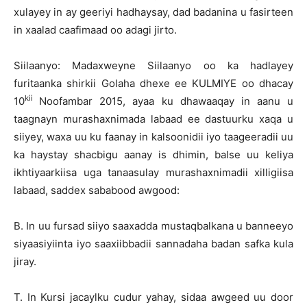
xulayey in ay geeriyi hadhaysay, dad badanina u fasirteen
in xaalad caafimaad oo adagi jirto.
Siilaanyo: Madaxweyne Siilaanyo oo ka hadlayey
furitaanka shirkii Golaha dhexe ee KULMIYE oo dhacay
kii
10
Noofambar 2015, ayaa ku dhawaaqay in aanu u
taagnayn murashaxnimada labaad ee dastuurku xaqa u
siiyey, waxa uu ku faanay in kalsoonidii iyo taageeradii uu
ka haystay shacbigu aanay is dhimin, balse uu keliya
ikhtiyaarkiisa uga tanaasulay murashaxnimadii xilligiisa
labaad, saddex sababood awgood:
B. In uu fursad siiyo saaxadda mustaqbalkana u banneeyo
siyaasiyiinta iyo saaxiibbadii sannadaha badan safka kula
jiray.
T. In Kursi jacaylku cudur yahay, sidaa awgeed uu door