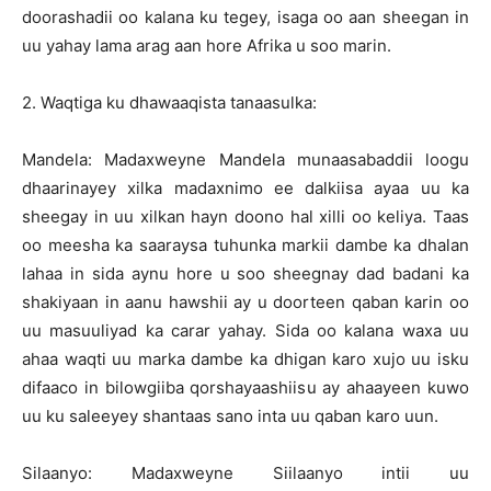
doorashadii oo kalana ku tegey, isaga oo aan sheegan in
uu yahay lama arag aan hore Afrika u soo marin.
2. Waqtiga ku dhawaaqista tanaasulka:
Mandela: Madaxweyne Mandela munaasabaddii loogu
dhaarinayey xilka madaxnimo ee dalkiisa ayaa uu ka
sheegay in uu xilkan hayn doono hal xilli oo keliya. Taas
oo meesha ka saaraysa tuhunka markii dambe ka dhalan
lahaa in sida aynu hore u soo sheegnay dad badani ka
shakiyaan in aanu hawshii ay u doorteen qaban karin oo
uu masuuliyad ka carar yahay. Sida oo kalana waxa uu
ahaa waqti uu marka dambe ka dhigan karo xujo uu isku
difaaco in bilowgiiba qorshayaashiisu ay ahaayeen kuwo
uu ku saleeyey shantaas sano inta uu qaban karo uun.
Silaanyo: Madaxweyne Siilaanyo intii uu