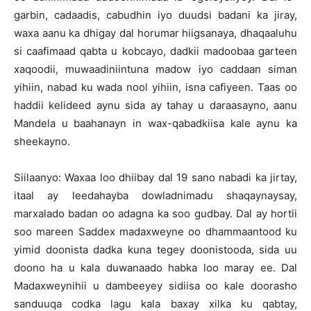
garbin, cadaadis, cabudhin iyo duudsi badani ka jiray,
waxa aanu ka dhigay dal horumar hiigsanaya, dhaqaaluhu
si caafimaad qabta u kobcayo, dadkii madoobaa garteen
xaqoodii, muwaadiniintuna madow iyo caddaan siman
yihiin, nabad ku wada nool yihiin, isna cafiyeen. Taas oo
haddii kelideed aynu sida ay tahay u daraasayno, aanu
Mandela u baahanayn in wax-qabadkiisa kale aynu ka
sheekayno.
Siilaanyo: Waxaa loo dhiibay dal 19 sano nabadi ka jirtay,
itaal ay leedahayba dowladnimadu shaqaynaysay,
marxalado badan oo adagna ka soo gudbay. Dal ay hortii
soo mareen Saddex madaxweyne oo dhammaantood ku
yimid doonista dadka kuna tegey doonistooda, sida uu
doono ha u kala duwanaado habka loo maray ee. Dal
Madaxweynihii u dambeeyey sidiisa oo kale doorasho
sanduuqa codka lagu kala baxay xilka ku qabtay,