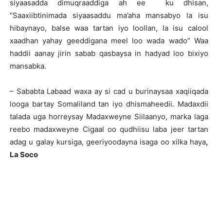
siyaasadda dimuqraaddiga ah ee ku dhisan,
“Saaxiibtinimada siyaasaddu ma’aha mansabyo la isu
hibaynayo, balse waa tartan iyo loollan, la isu calool
xaadhan yahay geeddigana meel loo wada wado” Waa
haddii aanay jirin sabab qasbaysa in hadyad loo bixiyo
mansabka.
– Sababta Labaad waxa ay si cad u burinaysaa xaqiiqada
looga bartay Somaliland tan iyo dhismaheedii. Madaxdii
talada uga horreysay Madaxweyne Siilaanyo, marka laga
reebo madaxweyne Cigaal oo qudhiisu laba jeer tartan
adag u galay kursiga, geeriyoodayna isaga oo xilka haya
,
La Soco