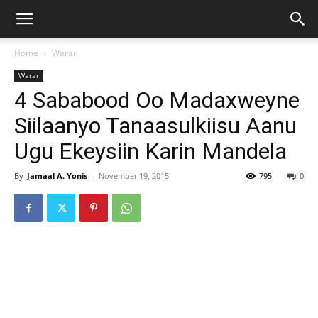
Home
Warar
Warar
4 Sababood Oo Madaxweyne
Siilaanyo Tanaasulkiisu Aanu
Ugu Ekeysiin Karin Mandela
By
Jamaal A. Yonis
-
November 19, 2015
795
0