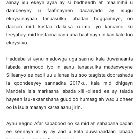
aanay isu ekeyn ayaa ay si badheedh ah maalmihii u
dambeeyey u faafinayeen dacaayado ay isugu
ekeysiinayaan tanaasulka labadan hoggaamiye, oo
dabcan mid kastaa dalkiisa xurmo iyo karaamo ku
leeyahay, mid kastaana aanu uba baahnayn in kan kale loo
ekeysiiyo.
Haddaba si aynu madowga uga saarno kala duwanaanta
labada arrimood iyo in aanu tanaasulka madaxweyne
Siilaanyo ee xaqii uu u lahaa isu soo taagista doorashada
la qoondeeyey sannadka 2017ku, kala mid dhigayn
Mandela isla markaana labada xilli-xileed ee ay talada
hayeen isu-ekaanshaha guud oo humaag ah wax u dheer
oo la isula masayn karaa aanu jirin.
Aynu eegno Afar sababood oo ka mid ah sababaha badan
ee keenaya in ay ay aad u kala duwanaadaan labada