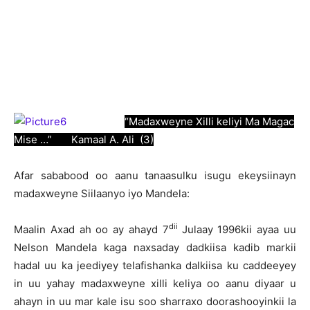
“Madaxweyne Xilli keliyi Ma Magac
Mise …” Kamaal A. Ali (3)
A
far sababood oo aanu tanaasulku isugu ekeysiinayn
madaxweyne Siilaanyo iyo Mandela:
dii
Maalin Axad ah oo ay ahayd 7
Julaay 1996kii ayaa uu
Nelson Mandela kaga naxsaday dadkiisa kadib markii
hadal uu ka jeediyey telafishanka dalkiisa ku caddeeyey
in uu yahay madaxweyne xilli keliya oo aanu diyaar u
ahayn in uu mar kale isu soo sharraxo doorashooyinkii la