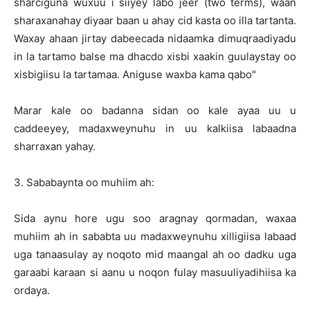
sharciguna wuxuu i siiyey labo jeer (two terms), waan
sharaxanahay diyaar baan u ahay cid kasta oo illa tartanta.
Waxay ahaan jirtay dabeecada nidaamka dimuqraadiyadu
in la tartamo balse ma dhacdo xisbi xaakin guulaystay oo
xisbigiisu la tartamaa. Aniguse waxba kama qabo"
Marar kale oo badanna sidan oo kale ayaa uu u
caddeeyey, madaxweynuhu in uu kalkiisa labaadna
sharraxan yahay.
3. Sababaynta oo muhiim ah:
Sida aynu hore ugu soo aragnay qormadan, waxaa
muhiim ah in sababta uu madaxweynuhu xilligiisa labaad
uga tanaasulay ay noqoto mid maangal ah oo dadku uga
garaabi karaan si aanu u noqon fulay masuuliyadihiisa ka
ordaya.