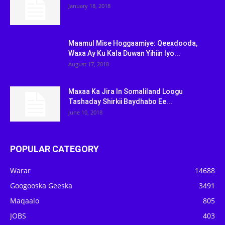
January 18, 2018
Maamul Mise Hoggaamiye: Qeexdooda,
Waxa Ay Ku Kala Duwan Yihiin Iyo...
August 17, 2018
Maxaa Ka Jira In Somaliland Loogu
Tashaday Shirkii Baydhabo Ee...
June 10, 2018
POPULAR CATEGORY
Warar
14688
Googooska Geeska
3491
Maqaalo
805
JOBS
403