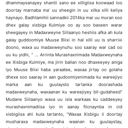
dhammaysanayey shantii sano ee xilligiisa koowaad loo
doortay marnaba ma’ uu sheegin in uu xilka xilli keliya
haynayo. Badhtamihii sannadkii 2014ka mar uu muran soo
dhex galay xisbiga Kulmiye oo ay soo baxeen warar
sheegayey in Madaxweyne Siilaanyo heshiis afka ah kula
galay guddoomiye Muuse Biixi in hal xilli uu is sharrixi
doono, waxa uu madaxweynuhu soo saaray war cad oo
uu ku yidhi, “ … Arrinta Murashaxnimada Madaxweynaha
ee Xisbiga Kulmiye, ma jirin ballan noo dhaxeeyey aniga
iyo Muuse Biixi haba yaraatee, waxaa jirtay oo golaha
dhexe soo saaray in aan gudoomiyenimada ku wareejiyo
marka aan ku guulaysto tartanka doorashada
madaxweynaha, waxaanan ku wareejiyey bil-gudaheed"
Mudane Siilaanyo waxa uu isla warkaas ku caddeeyey
murashaxnimadiisa iyo in aanay fiicnaynba in cid
xisbigiisa ahi kula tartanto, “Waxaa Xisbigu ii doortay
musharaxa madaxweynaha waanan ku guulaystay,