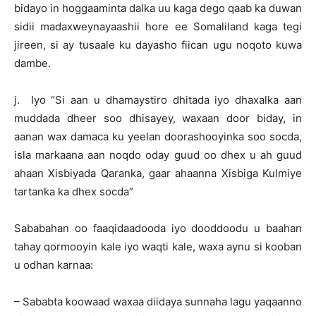
bidayo in hoggaaminta dalka uu kaga dego qaab ka duwan
sidii madaxweynayaashii hore ee Somaliland kaga tegi
jireen, si ay tusaale ku dayasho fiican ugu noqoto kuwa
dambe.
j. Iyo “Si aan u dhamaystiro dhitada iyo dhaxalka aan
muddada dheer soo dhisayey, waxaan door biday, in
aanan wax damaca ku yeelan doorashooyinka soo socda,
isla markaana aan noqdo oday guud oo dhex u ah guud
ahaan Xisbiyada Qaranka, gaar ahaanna Xisbiga Kulmiye
tartanka ka dhex socda”
Sababahan oo faaqidaadooda iyo dooddoodu u baahan
tahay qormooyin kale iyo waqti kale, waxa aynu si kooban
u odhan karnaa:
– Sababta koowaad waxaa diidaya sunnaha lagu yaqaanno