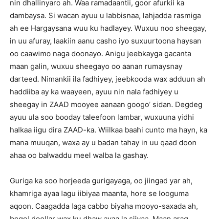
nin dhallinyaro ah. Waa ramadaantii, goor afurkii ka
dambaysa. Si wacan ayuu u labbisnaa, lahjadda rasmiga
ah ee Hargaysana wuu ku hadlayey. Wuxuu noo sheegay,
in uu afuray, laakiin aanu casho iyo suxuurtoona haysan
oo caawimo naga doonayo. Anigu jeebkayga gacanta
maan galin, wuxuu sheegayo oo aanan rumaysnay
darteed. Nimankii ila fadhiyey, jeebkooda wax adduun ah
haddiiba ay ka waayeen, ayuu nin nala fadhiyey u
sheegay in ZAAD mooyee aanaan googo’ sidan. Degdeg
ayuu ula soo booday taleefoon lambar, wuxuuna yidhi
halkaa iigu dira ZAAD-ka. Wiilkaa baahi cunto ma hayn, ka
mana muuqan, waxa ay u badan tahay in uu qaad doon
ahaa oo balwaddu meel walba la gashay.
Guriga ka soo horjeeda gurigayaga, oo jiingad yar ah,
khamriga ayaa lagu iibiyaa maanta, hore se looguma
aqoon. Caagadda laga cabbo biyaha mooyo-saxada ah,
boqol doollar wax ku dhaw ayaa la siiyaa. Maan arag,