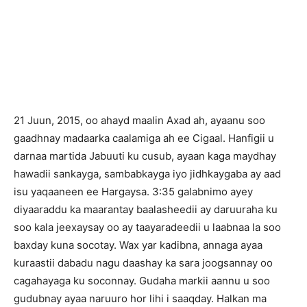
21 Juun, 2015, oo ahayd maalin Axad ah, ayaanu soo
gaadhnay madaarka caalamiga ah ee Cigaal. Hanfigii u
darnaa martida Jabuuti ku cusub, ayaan kaga maydhay
hawadii sankayga, sambabkayga iyo jidhkaygaba ay aad
isu yaqaaneen ee Hargaysa. 3:35 galabnimo ayey
diyaaraddu ka maarantay baalasheedii ay daruuraha ku
soo kala jeexaysay oo ay taayaradeedii u laabnaa la soo
baxday kuna socotay. Wax yar kadibna, annaga ayaa
kuraastii dabadu nagu daashay ka sara joogsannay oo
cagahayaga ku soconnay. Gudaha markii aannu u soo
gudubnay ayaa naruuro hor lihi i saaqday. Halkan ma