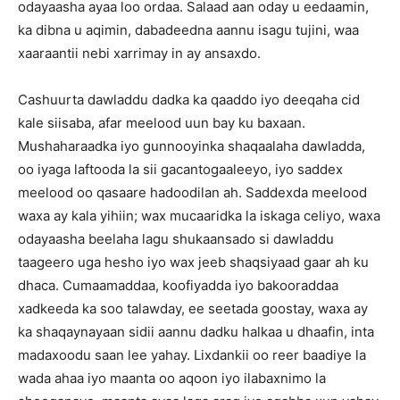
odayaasha ayaa loo ordaa. Salaad aan oday u eedaamin,
ka dibna u aqimin, dabadeedna aannu isagu tujini, waa
xaaraantii nebi xarrimay in ay ansaxdo.
Cashuurta dawladdu dadka ka qaaddo iyo deeqaha cid
kale siisaba, afar meelood uun bay ku baxaan.
Mushaharaadka iyo gunnooyinka shaqaalaha dawladda,
oo iyaga laftooda la sii gacantogaaleeyo, iyo saddex
meelood oo qasaare hadoodilan ah. Saddexda meelood
waxa ay kala yihiin; wax mucaaridka la iskaga celiyo, waxa
odayaasha beelaha lagu shukaansado si dawladdu
taageero uga hesho iyo wax jeeb shaqsiyaad gaar ah ku
dhaca. Cumaamaddaa, koofiyadda iyo bakooraddaa
xadkeeda ka soo talawday, ee seetada goostay, waxa ay
ka shaqaynayaan sidii aannu dadku halkaa u dhaafin, inta
madaxoodu saan lee yahay. Lixdankii oo reer baadiye la
wada ahaa iyo maanta oo aqoon iyo ilabaxnimo la