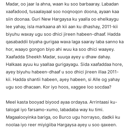
Madar, oo jaar la ahna, waan ku soo barbaaray. Labadan
xaafadood, tusaalayaal soo noqnoqon doona, ayaan kaa
siin doonaa. Guri New Hargaysa ku yaalla oo ehelkaygu
lee yahay, isla markaana ah kii aan ku dhashay, 2011-kii
biyuhu waxay ugu soo dhici jireen habeen-dhaaf. Hadda
qasabaddii biyaha gurigaa waxa laga saaray laba sanno ka
hor, waayo gongon biyo ahi wuu ka soo dhici waayey.
Xaafadda Sheekh Madar, suuqa ayey u dhaw dahay.
Halkaas ayuu ku yaallaa gurigayagu. Sida xaafaddaa hore,
ayey biyuhu habeen-dhaaf u soo dhici jireen illaa 2011-
kii. Hadda shantii habeen, ayey habeen, si Alle og yahay
ugu soo dhacaan. Kor iyo hoos, xaggee loo socdaa?
Meel kasta booyad biyood ayaa ordaysa. Arrintaasi ku-
talogal iyo farsamo-xumo, labadaba way ku timi.
Magaalooyinka bariga, oo Burco ugu horrayso, dadkii ku
noolaa iyo reer miyigiiba Hargaysa ayey u soo qaxeen.