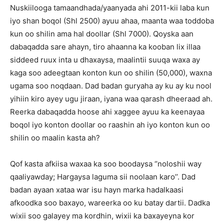
Nuskiilooga tamaandhada/yaanyada ahi 2011-kii laba kun
iyo shan boqol (Shl 2500) ayuu ahaa, maanta waa toddoba
kun oo shilin ama hal doollar (Shl 7000). Qoyska aan
dabaqadda sare ahayn, tiro ahaanna ka kooban lix illaa
siddeed ruux inta u dhaxaysa, maalintii suuqa waxa ay
kaga soo adeegtaan konton kun oo shilin (50,000), waxna
ugama soo noqdaan. Dad badan guryaha ay ku ay ku nool
yihiin kiro ayey ugu jiraan, iyana waa qarash dheeraad ah.
Reerka dabaqadda hoose ahi xaggee ayuu ka keenayaa
boqol iyo konton doollar oo raashin ah iyo konton kun oo
shilin oo maalin kasta ah?
Qof kasta afkiisa waxaa ka soo boodaysa ‘’noloshii way
qaaliyawday; Hargaysa laguma sii noolaan karo’’. Dad
badan ayaan xataa war isu hayn marka hadalkaasi
afkoodka soo baxayo, wareerka oo ku batay dartii. Dadka
wixii soo galayey ma kordhin, wixii ka baxayeyna kor