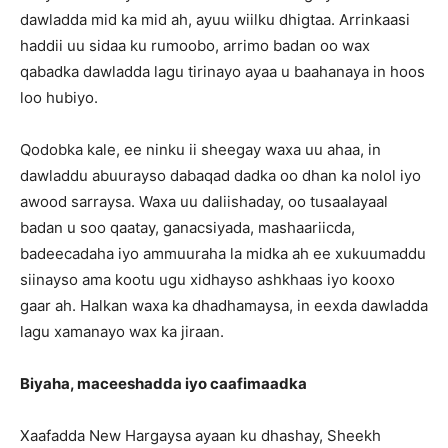
dawladda mid ka mid ah, ayuu wiilku dhigtaa. Arrinkaasi
haddii uu sidaa ku rumoobo, arrimo badan oo wax
qabadka dawladda lagu tirinayo ayaa u baahanaya in hoos
loo hubiyo.
Qodobka kale, ee ninku ii sheegay waxa uu ahaa, in
dawladdu abuurayso dabaqad dadka oo dhan ka nolol iyo
awood sarraysa. Waxa uu daliishaday, oo tusaalayaal
badan u soo qaatay, ganacsiyada, mashaariicda,
badeecadaha iyo ammuuraha la midka ah ee xukuumaddu
siinayso ama kootu ugu xidhayso ashkhaas iyo kooxo
gaar ah. Halkan waxa ka dhadhamaysa, in eexda dawladda
lagu xamanayo wax ka jiraan.
Biyaha, maceeshadda iyo caafimaadka
Xaafadda New Hargaysa ayaan ku dhashay, Sheekh