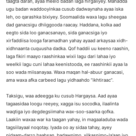
taagta daran, ayaa meelo badan laga hirgaliyey. Mahadda
ugu badan waddooyinkaa cusub dadwaynaha ayaa iska
leh, oo qarashka bixiyey. Soomaalida waxa lagu sheegaa
dad ganacsigu dhiiggooda raacay. Haddana, kolka aad
eegto sida loo ganacsanayo, sida ganacsiga iyo
xirfaddiisa looga faramadhan yahay ayaad arkaysaa xidh-
xidhnaanta cuquusha dadka. Qof haddii uu keeno raashin,
laga fikiri maayo raashinkaa wixii lagu dari lahaa iyo
weelkii lagu cuni lahaa keenistooda, ee raashinkii ayaa la
soo wada miisanayaa. Waxa maqan hal-abuur ganacasi,
ama waxa afka carbeed lagu yidhaahdo “ikhtiraac”.
Taksigu, waa adeegga ku cusub Hargaysa. Aad ayaa
tagaasidaa loogu reeyey, xagga isu socodka, ilaalinta
waqtiga iyo degdegsiimaha wax-soo-saarka qofka.
Laakiin waxaa war ka taagan yahay, in magaaladuba wada
tagsiilayaal noqotay. Iyada oo ay sidaa tahay, ayey
nidaam-darro baahsan, badawnimo, xilkasnimo-la’aan iyo