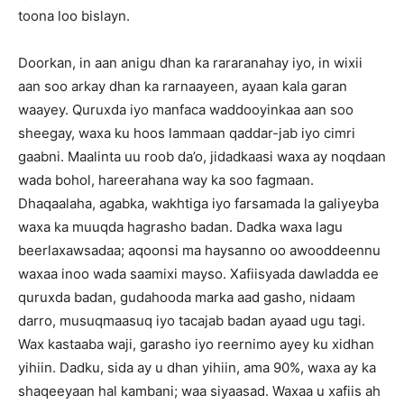
toona loo bislayn.
Doorkan, in aan anigu dhan ka rararanahay iyo, in wixii
aan soo arkay dhan ka rarnaayeen, ayaan kala garan
waayey. Quruxda iyo manfaca waddooyinkaa aan soo
sheegay, waxa ku hoos lammaan qaddar-jab iyo cimri
gaabni. Maalinta uu roob da’o, jidadkaasi waxa ay noqdaan
wada bohol, hareerahana way ka soo fagmaan.
Dhaqaalaha, agabka, wakhtiga iyo farsamada la galiyeyba
waxa ka muuqda hagrasho badan. Dadka waxa lagu
beerlaxawsadaa; aqoonsi ma haysanno oo awooddeennu
waxaa inoo wada saamixi mayso. Xafiisyada dawladda ee
quruxda badan, gudahooda marka aad gasho, nidaam
darro, musuqmaasuq iyo tacajab badan ayaad ugu tagi.
Wax kastaaba waji, garasho iyo reernimo ayey ku xidhan
yihiin. Dadku, sida ay u dhan yihiin, ama 90%, waxa ay ka
shaqeeyaan hal kambani; waa siyaasad. Waxaa u xafiis ah