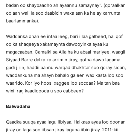
badan oo shaybaadho ah ayaannu samaynay’’. (qoraalkan
oo aan wali la soo daabicin waxa aan ka helay xarrunta
baarlammanka).
Waddanka dhan ee intaa leeg, bari illaa galbeed, hal qof
oo ka shaqeeya xakamaynta dawooyinka ayaa ku
magacaaban. Camalkiisa Alla ha ku abaal mariyee, waagii
Siyaad Barre dalka ka arrimin jiray, qofna dawo lagama
gadi jirin, haddii aannu warqad dhakhtar soo qoray sidan,
waddankuna ma ahayn bahalo galeen wax kasta loo soo
waarido. Kor iyo hoos, xaggee loo socdaa? Ma tan baa
wixii rag kaadidooda u soo cabbeen?
Balwadaha
Qaadka suuqa ayaa lagu iibiyaa. Halkaas ayaa loo doonan
jiray oo laga soo iibsan jiray laguna iibin jiray. 2011-kii,