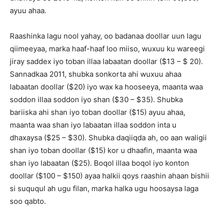
ayuu ahaa.
Raashinka lagu nool yahay, oo badanaa doollar uun lagu
qiimeeyaa, marka haaf-haaf loo miiso, wuxuu ku wareegi
jiray saddex iyo toban illaa labaatan doollar ($13 – $ 20).
Sannadkaa 2011, shubka sonkorta ahi wuxuu ahaa
labaatan doollar ($20) iyo wax ka hooseeya, maanta waa
soddon illaa soddon iyo shan ($30 – $35). Shubka
bariiska ahi shan iyo toban doollar ($15) ayuu ahaa,
maanta waa shan iyo labaatan illaa soddon inta u
dhaxaysa ($25 – $30). Shubka daqiiqda ah, oo aan waligii
shan iyo toban doollar ($15) kor u dhaafin, maanta waa
shan iyo labaatan ($25). Boqol illaa boqol iyo konton
doollar ($100 – $150) ayaa halkii qoys raashin ahaan bishii
si suququl ah ugu filan, marka halka ugu hoosaysa laga
soo qabto.