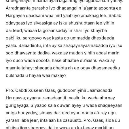
sheeganayo, maanta ayaa laga arag iyo agabba xun yahay.
Arradnaanta garasho iyo dhaqangalin la’aanta aqoonta ee
Hargaysa daadsani waa mid yaab iyo amakaag leh. Sabab
odaygaas iyo siyaasiga ay isku shushubtaan lee yihiin
darteed, waxaa la go’aansaday in shar iyo khayrba
qabiilku sargooyo wax kasta oo ummadda dhexdeeda
yaala. Salaadiintu, inta ay ka shaqaynayaa nabadda iyo isu
soo dhawaynta dadka, waxa ay mudan yihiin abaal marin
iyo duco wada socota, hase ahaatee su’aashu waxa ay
maanta tahay; shaqada dhabta ah ee oday dhaqameedku
bulshada u hayaa waa maxay?
Pro. Cabdi Xuseen Gaas, guddoomiyihii Jaamacadda
Hargaysa, ayaanu ramadaantii maalin ku wada afurnay
gurigayaga. Siyaabo kala duwan ayey u wada shaqeeyaan
aniga hooyaday, sidaas darteed ayuu noola afuray ugu
yaraan laba jeer, inta aan ka xasuusto. Pro. Gaas, sida uu
afkiisa iiga sheegay, dalka waxa uu ka tagay markii uu