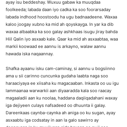
ayay isu beddeshay. Wuxuu gabaw ka muuqdaa
foolkeeda; labada daan iyo cadka ka soo foorarsaday
labada indhood hoostoodu ha ugu badnaadeene. Waxaa
kaloo joogay xubno ka mid ah qoyskayga. In yar ka dib
waxaa albaabka ka soo galay ashkhaas isugu jiray bahda
Hiil Qalin iyo asxaab kale. Qaar ka mid ah asxaabtaa, waa
markii koowaad ee aannu is arkayno, walaw aannu
hawada iska naqaannay.
Shafka ayaanu isku cam-caminay, si aannu u bogsiinno
ama u sii carinno cuncunka gudaha laabta naga soo
haraaciyaya ee xiisaha ku magacaaban. Inkasta oo uu igu
lammaanaa warwarkii aan diyaaradda kala soo raacay
magaaladii aan ku noolaa, haddana daqiiqadahani waxay
iga dejiyeen culays nafsadeed oo dhuunta ii galay.
Dareenkaas caynba-caynka ah aniga oo ku sugan, ayay
asxaabtu iga codsatay in aan la galo sawirro ay