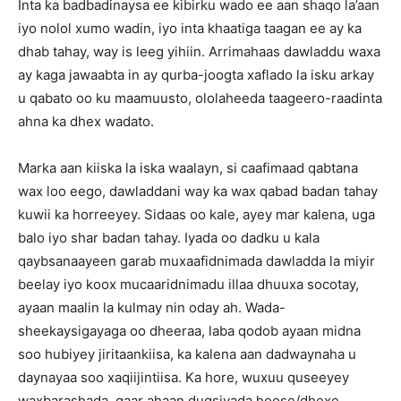
Inta ka badbadinaysa ee kibirku wado ee aan shaqo la’aan
iyo nolol xumo wadin, iyo inta khaatiga taagan ee ay ka
dhab tahay, way is leeg yihiin. Arrimahaas dawladdu waxa
ay kaga jawaabta in ay qurba-joogta xaflado la isku arkay
u qabato oo ku maamuusto, ololaheeda taageero-raadinta
ahna ka dhex wadato.
Marka aan kiiska la iska waalayn, si caafimaad qabtana
wax loo eego, dawladdani way ka wax qabad badan tahay
kuwii ka horreeyey. Sidaas oo kale, ayey mar kalena, uga
balo iyo shar badan tahay. Iyada oo dadku u kala
qaybsanaayeen garab muxaafidnimada dawladda la miyir
beelay iyo koox mucaaridnimadu illaa dhuuxa socotay,
ayaan maalin la kulmay nin oday ah. Wada-
sheekaysigayaga oo dheeraa, laba qodob ayaan midna
soo hubiyey jiritaankiisa, ka kalena aan dadwaynaha u
daynayaa soo xaqiijintiisa. Ka hore, wuxuu quseeyey
waxbarashada, gaar ahaan dugsiyada hoose/dhexe.