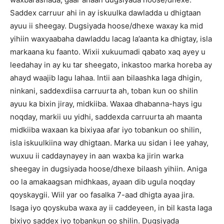
Saddex carruur ahi in ay iskuulka dawladda u dhigtaan
ayuu ii sheegay. Dugsiyada hoose/dhexe waxay ka mid
yihiin waxyaabaha dawladdu lacag la’aanta ka dhigtay, isla
markaana ku faanto. Wixii xukuumadi qabato xaq ayey u
leedahay in ay ku tar sheegato, inkastoo marka horeba ay
ahayd waajib lagu lahaa. Intii aan bilaashka laga dhigin,
ninkani, saddexdiisa carruurta ah, toban kun oo shilin
ayuu ka bixin jiray, midkiiba. Waxaa dhabanna-hays igu
noqday, markii uu yidhi, saddexda carruurta ah maanta
midkiiba waxaan ka bixiyaa afar iyo tobankun oo shilin,
isla iskuulkiina way dhigtaan. Marka uu sidan i lee yahay,
wuxuu ii caddaynayey in aan waxba ka jirin warka
sheegay in dugsiyada hoose/dhexe bilaash yihiin. Aniga
oo la amakaagsan midhkaas, ayaan dib ugula noqday
qoyskaygii. Wiil yar oo fasalka 7-aad dhigta ayaa jira.
Isaga iyo qoyskuba waxa ay ii caddeyeen, in bil kasta laga
bixiyo saddex iyo tobankun oo shilin. Dugsiyada