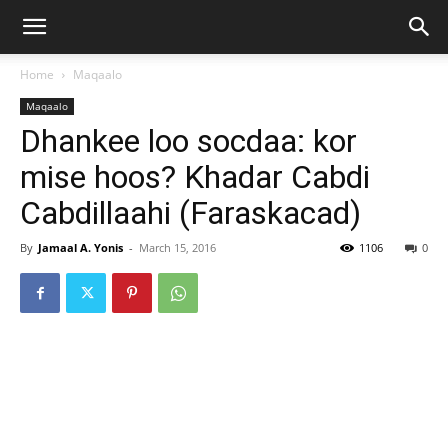
Home
Maqaalo
Maqaalo
Dhankee loo socdaa: kor
mise hoos? Khadar Cabdi
Cabdillaahi (Faraskacad)
By
Jamaal A. Yonis
-
March 15, 2016
1106
0