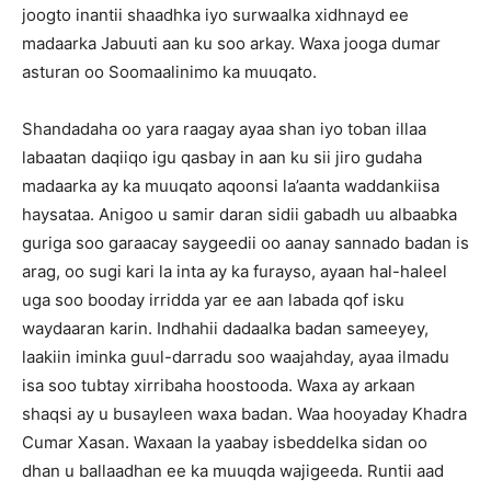
joogto inantii shaadhka iyo surwaalka xidhnayd ee
madaarka Jabuuti aan ku soo arkay. Waxa jooga dumar
asturan oo Soomaalinimo ka muuqato.
Shandadaha oo yara raagay ayaa shan iyo toban illaa
labaatan daqiiqo igu qasbay in aan ku sii jiro gudaha
madaarka ay ka muuqato aqoonsi la’aanta waddankiisa
haysataa. Anigoo u samir daran sidii gabadh uu albaabka
guriga soo garaacay saygeedii oo aanay sannado badan is
arag, oo sugi kari la inta ay ka furayso, ayaan hal-haleel
uga soo booday irridda yar ee aan labada qof isku
waydaaran karin. Indhahii dadaalka badan sameeyey,
laakiin iminka guul-darradu soo waajahday, ayaa ilmadu
isa soo tubtay xirribaha hoostooda. Waxa ay arkaan
shaqsi ay u busayleen waxa badan. Waa hooyaday Khadra
Cumar Xasan. Waxaan la yaabay isbeddelka sidan oo
dhan u ballaadhan ee ka muuqda wajigeeda. Runtii aad