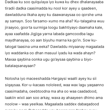
Dadkaa ku soo qulqulaya iyo kuwa ku dhex dhalanayaaba
tiradii dadka caasimadda ku nool kor ayey u qaadeen,
dawladduna ilkaha ayey ku daawanaysaa oo qorshe uma
ay samayn. Soo farsamo-xumo ma aha? Ku-talagalna wuu
jiraayoo, goorta surmiga loogu bakhtiyayo daamaha kale,
ayaa xaafadda Jigjiga yarna labada gamcoodba lagu
maydhanayaa, oo aan biyuhu marna ka go’in. Sow ku-
talogal taasina uma eeka? Dawladdu miyaanay magaalada
iyo waddanka oo dhan masuul iyadu ka wada ahayn?
Maxaa qaybina oonka ugu go’aysaa qaybina u biyo-
batalaqsanayaan?
Nolosha iyo maceeshadda Hargaysi waalli ayey ku sii
siqaysaa. Kor-u-kacaas nololeed, waa wax lagu yaqaanno
caasimadaha, ceebtoodna ma aha oo waa caadadood,
laakiin wixii aan soo arkay, waxa ay ahaayeen dhimo ama
noolow – waa yeelkaa. Magaalada saddex dabaqadood