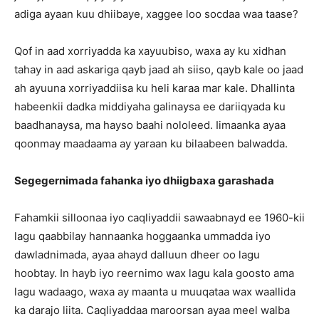
adiga ayaan kuu dhiibaye, xaggee loo socdaa waa taase?
Qof in aad xorriyadda ka xayuubiso, waxa ay ku xidhan
tahay in aad askariga qayb jaad ah siiso, qayb kale oo jaad
ah ayuuna xorriyaddiisa ku heli karaa mar kale. Dhallinta
habeenkii dadka middiyaha galinaysa ee dariiqyada ku
baadhanaysa, ma hayso baahi nololeed. Iimaanka ayaa
qoonmay maadaama ay yaraan ku bilaabeen balwadda.
Segegernimada fahanka iyo dhiigbaxa garashada
Fahamkii silloonaa iyo caqliyaddii sawaabnayd ee 1960-kii
lagu qaabbilay hannaanka hoggaanka ummadda iyo
dawladnimada, ayaa ahayd dalluun dheer oo lagu
hoobtay. In hayb iyo reernimo wax lagu kala goosto ama
lagu wadaago, waxa ay maanta u muuqataa wax waallida
ka darajo liita. Caqliyaddaa maroorsan ayaa meel walba