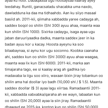
ayaa ku nool. Dabaqadda ugu hoosaysaa Ilaahay ayey
leedahay. Runtii, ganacsatadu shacabka uma naxdo,
dawladduna ka daa ma tidhaahdo. Aan ku siiyo masaal
basiid ah. 2011-kii, qiimaha xabbadda yaree cadayga ah,
saddex boqol oo shilin (Shl 300) ayuu ahaa, maanta waa
kun shilin (Shl 1000). Sixirka cadaygu, isaga ayaa ugu
jaban daruuriyaadka dadka, maanta saddex jeer in ka
badan ayuu kor u kacay. Hoosta ayeynu ka soo
bilaabaynaa, si aynu kor ugu soconno. Koobka caanaha
ahi, saddex kun oo shilin (Shl 3000) ayuu ahaa waagaa,
maanta waa lix kun (Shl 6000). 2011-kii, marka aan
timajaraha tago, ee si kaalay arag ah gadhka iyo
madaxaba la iigu soo xiiro, waxaan bixin jiray tobankun oo
shilin ama hal doollar iyo badh (10,000 shl / $ 1.5). Maanta
saddex doollar ($ 3) ayaa lagu xiirtaa. Ramadaantii 2011-
kii, xabbadda xabxabka/qaraha ah ee wayn, labaatan kun
oo shilin (Shl 20,000) ayaa la siin jiray. Ramadaantii
dhawayd ee 2015-ka, konton kun oo shilin (Shl 50,000)