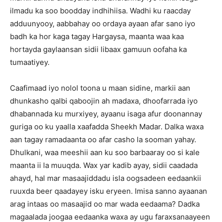
ilmadu ka soo boodday indhihiisa. Wadhi ku raacday
adduunyooy, aabbahay oo ordaya ayaan afar sano iyo
badh ka hor kaga tagay Hargaysa, maanta waa kaa
hortayda gaylaansan sidii libaax gamuun oofaha ka
tumaatiyey.
Caafimaad iyo nolol toona u maan sidine, markii aan
dhunkasho qalbi qaboojin ah madaxa, dhoofarrada iyo
dhabannada ku murxiyey, ayaanu isaga afur doonannay
guriga oo ku yaalla xaafadda Sheekh Madar. Dalka waxa
aan tagay ramadaanta oo afar casho la sooman yahay.
Dhulkani, waa meeshii aan ku soo barbaaray oo si kale
maanta ii la muuqda. Wax yar kadib ayay, sidii caadada
ahayd, hal mar masaajiddadu isla oogsadeen eedaankii
ruuxda beer qaadayey isku eryeen. Imisa sanno ayaanan
arag intaas oo masaajid oo mar wada eedaama? Dadka
magaalada joogaa eedaanka waxa ay ugu faraxsanaayeen