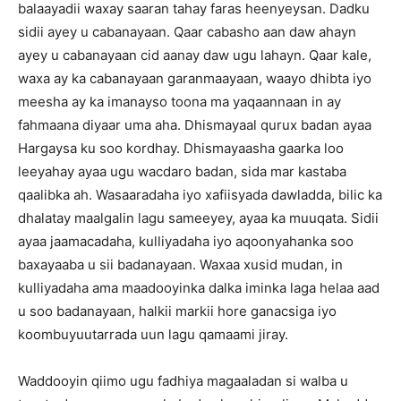
balaayadii waxay saaran tahay faras heenyeysan. Dadku
sidii ayey u cabanayaan. Qaar cabasho aan daw ahayn
ayey u cabanayaan cid aanay daw ugu lahayn. Qaar kale,
waxa ay ka cabanayaan garanmaayaan, waayo dhibta iyo
meesha ay ka imanayso toona ma yaqaannaan in ay
fahmaana diyaar uma aha. Dhismayaal qurux badan ayaa
Hargaysa ku soo kordhay. Dhismayaasha gaarka loo
leeyahay ayaa ugu wacdaro badan, sida mar kastaba
qaalibka ah. Wasaaradaha iyo xafiisyada dawladda, bilic ka
dhalatay maalgalin lagu sameeyey, ayaa ka muuqata. Sidii
ayaa jaamacadaha, kulliyadaha iyo aqoonyahanka soo
baxayaaba u sii badanayaan. Waxaa xusid mudan, in
kulliyadaha ama maadooyinka dalka iminka laga helaa aad
u soo badanayaan, halkii markii hore ganacsiga iyo
koombuyuutarrada uun lagu qamaami jiray.
Waddooyin qiimo ugu fadhiya magaaladan si walba u