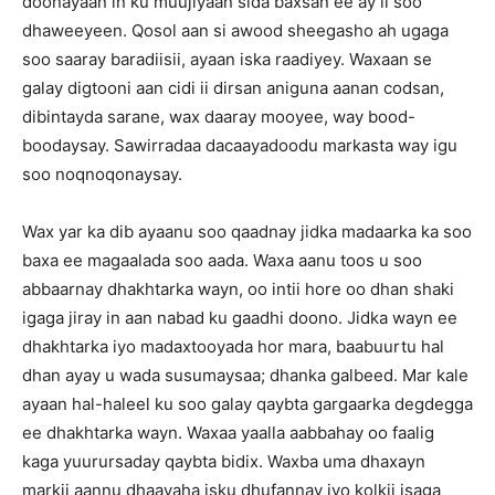
doonayaan in ku muujiyaan sida baxsan ee ay ii soo
dhaweeyeen. Qosol aan si awood sheegasho ah ugaga
soo saaray baradiisii, ayaan iska raadiyey. Waxaan se
galay digtooni aan cidi ii dirsan aniguna aanan codsan,
dibintayda sarane, wax daaray mooyee, way bood-
boodaysay. Sawirradaa dacaayadoodu markasta way igu
soo noqnoqonaysay.
Wax yar ka dib ayaanu soo qaadnay jidka madaarka ka soo
baxa ee magaalada soo aada. Waxa aanu toos u soo
abbaarnay dhakhtarka wayn, oo intii hore oo dhan shaki
igaga jiray in aan nabad ku gaadhi doono. Jidka wayn ee
dhakhtarka iyo madaxtooyada hor mara, baabuurtu hal
dhan ayay u wada susumaysaa; dhanka galbeed. Mar kale
ayaan hal-haleel ku soo galay qaybta gargaarka degdegga
ee dhakhtarka wayn. Waxaa yaalla aabbahay oo faalig
kaga yuurursaday qaybta bidix. Waxba uma dhaxayn
markii aannu dhaayaha isku dhufannay iyo kolkii isaga