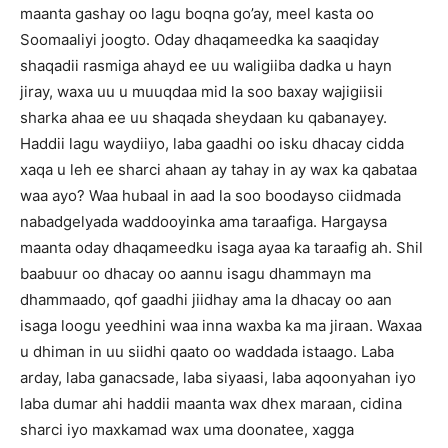
maanta gashay oo lagu boqna go’ay, meel kasta oo
Soomaaliyi joogto. Oday dhaqameedka ka saaqiday
shaqadii rasmiga ahayd ee uu waligiiba dadka u hayn
jiray, waxa uu u muuqdaa mid la soo baxay wajigiisii
sharka ahaa ee uu shaqada sheydaan ku qabanayey.
Haddii lagu waydiiyo, laba gaadhi oo isku dhacay cidda
xaqa u leh ee sharci ahaan ay tahay in ay wax ka qabataa
waa ayo? Waa hubaal in aad la soo boodayso ciidmada
nabadgelyada waddooyinka ama taraafiga. Hargaysa
maanta oday dhaqameedku isaga ayaa ka taraafig ah. Shil
baabuur oo dhacay oo aannu isagu dhammayn ma
dhammaado, qof gaadhi jiidhay ama la dhacay oo aan
isaga loogu yeedhini waa inna waxba ka ma jiraan. Waxaa
u dhiman in uu siidhi qaato oo waddada istaago. Laba
arday, laba ganacsade, laba siyaasi, laba aqoonyahan iyo
laba dumar ahi haddii maanta wax dhex maraan, cidina
sharci iyo maxkamad wax uma doonatee, xagga