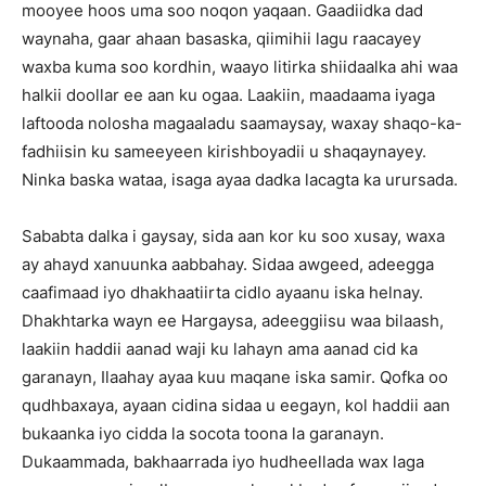
mooyee hoos uma soo noqon yaqaan. Gaadiidka dad
waynaha, gaar ahaan basaska, qiimihii lagu raacayey
waxba kuma soo kordhin, waayo litirka shiidaalka ahi waa
halkii doollar ee aan ku ogaa. Laakiin, maadaama iyaga
laftooda nolosha magaaladu saamaysay, waxay shaqo-ka-
fadhiisin ku sameeyeen kirishboyadii u shaqaynayey.
Ninka baska wataa, isaga ayaa dadka lacagta ka urursada.
Sababta dalka i gaysay, sida aan kor ku soo xusay, waxa
ay ahayd xanuunka aabbahay. Sidaa awgeed, adeegga
caafimaad iyo dhakhaatiirta cidlo ayaanu iska helnay.
Dhakhtarka wayn ee Hargaysa, adeeggiisu waa bilaash,
laakiin haddii aanad waji ku lahayn ama aanad cid ka
garanayn, Ilaahay ayaa kuu maqane iska samir. Qofka oo
qudhbaxaya, ayaan cidina sidaa u eegayn, kol haddii aan
bukaanka iyo cidda la socota toona la garanayn.
Dukaammada, bakhaarrada iyo hudheellada wax laga