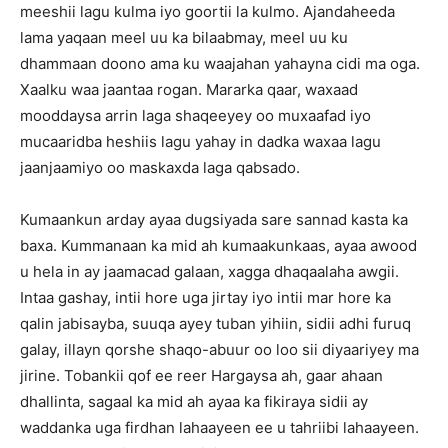
meeshii lagu kulma iyo goortii la kulmo. Ajandaheeda
lama yaqaan meel uu ka bilaabmay, meel uu ku
dhammaan doono ama ku waajahan yahayna cidi ma oga.
Xaalku waa jaantaa rogan. Mararka qaar, waxaad
mooddaysa arrin laga shaqeeyey oo muxaafad iyo
mucaaridba heshiis lagu yahay in dadka waxaa lagu
jaanjaamiyo oo maskaxda laga qabsado.
Kumaankun arday ayaa dugsiyada sare sannad kasta ka
baxa. Kummanaan ka mid ah kumaakunkaas, ayaa awood
u hela in ay jaamacad galaan, xagga dhaqaalaha awgii.
Intaa gashay, intii hore uga jirtay iyo intii mar hore ka
qalin jabisayba, suuqa ayey tuban yihiin, sidii adhi furuq
galay, illayn qorshe shaqo-abuur oo loo sii diyaariyey ma
jirine. Tobankii qof ee reer Hargaysa ah, gaar ahaan
dhallinta, sagaal ka mid ah ayaa ka fikiraya sidii ay
waddanka uga firdhan lahaayeen ee u tahriibi lahaayeen.