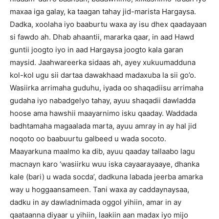
maxaa iga galay, ka taagan tahay jid-marista Hargaysa.
Dadka, xoolaha iyo baaburtu waxa ay isu dhex qaadayaan
si fawdo ah. Dhab ahaantii, mararka qaar, in aad Hawd
guntii joogto iyo in aad Hargaysa joogto kala garan
maysid. Jaahwareerka sidaas ah, ayey xukuumadduna
kol-kol ugu sii dartaa dawakhaad madaxuba la sii go’o.
Wasiirka arrimaha guduhu, iyada oo shaqadiisu arrimaha
gudaha iyo nabadgelyo tahay, ayuu shaqadii dawladda
hoose ama hawshii maayarnimo isku qaaday. Waddada
badhtamaha magaalada marta, ayuu amray in ay hal jid
noqoto oo baabuurtu galbeed u wada socoto.
Maayarkuna maalmo ka dib, ayuu qaaday tallaabo lagu
macnayn karo ‘wasiirku wuu iska cayaarayaaye, dhanka
kale (bari) u wada socda’, dadkuna labada jeerba amarka
way u hoggaansameen. Tani waxa ay caddaynaysaa,
dadku in ay dawladnimada oggol yihiin, amar in ay
qaataanna diyaar u yihiin, laakiin aan madax iyo mijo