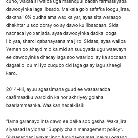
cuno, waxaa si walba uga mashquul badan farmasiiyada
dawooyinka laga iibsado. Ma kala go’o safafka loogu jiraa,
dakana 10% qudha ama wax ka yar, ayaa sita waraaqo
dhakhtar u soo qoray oo ay dawo ku iibsadaan. Sida
nacnaca iyo xanjada, ayaa dawooyinka dadka looga
iibiyaa, sharci qabanayaana ma jiro. Sidaas, ayaa waliba
Yemen oo ahayd mid ka mid ah suuqyada ugu waawayn
ee dawooyinka dhacay laga soo waarido, ay ka socdaan
dagaallo, dulmi iyo cuqubo cid laga galay lagu sheegi
karo.
2014-kii, ayuu agaasimaha guud ee wasaaradda
caafimaadku warbixin ka hor akhriyey golaha
baarlammaanka. Waa kan hadalkiisii:
‘’lama garanayo inta dawo ee dalka soo gasha. Waxa jira
siyaasad la yidhaa ‘’Supply chain management policy’’.
Siyaasaddani waxay inoo fududaynaysaa inaynu ogaano