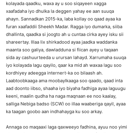
kolayada qaadku, waxa ay u soo siqayeen xagga
xaafadaha iyo dhulka la deggen yahay ee aan suuqa
ahayn. Sannadkan 2015-ka, laba kollay oo qaad ayaa ka
furan xaafaddii Sheekh Madar. Ragga iyo dumarka, siiba
dhallinta, qaadka si joogto ah u cuntaa cirka ayey isku sii
shareertay. Illaa lix shirkadood ayaa jaadka waddanka
maanta soo galiya, dawladduna si fiican ayey u taqaan
sida ay cashuurteeda u urursan lahayd. Xarrumaha suuqa
iyo kolayada lagu qayilo, qaar ka mid ah waxaa lagu soo
kordhiyey adeegga internert-ka oo bilaash ah.
Laabtoobkaaga ama moobaylkaaga soo qaado, qaad inta
aad doonto iibso, shaaha iyo biyaha fadhiga ayaa laguugu
keeni, maalin qudha ha naga maqnaan ee noo kaalay,
salliga Nebiga badso (SCW) oo illaa waaberiga qayil, ayaa
ka taagan goobo aan indhahayga ku soo arkay.
Annaga oo maqaaxi laga qaxweeyo fadhina, ayuu noo yimi