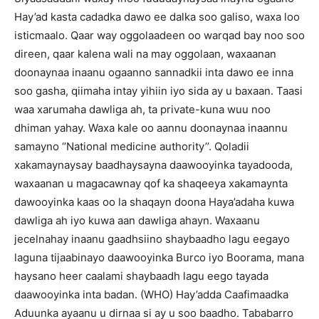
Hay’ad kasta cadadka dawo ee dalka soo galiso, waxa loo
isticmaalo. Qaar way oggolaadeen oo warqad bay noo soo
direen, qaar kalena wali na may oggolaan, waxaanan
doonaynaa inaanu ogaanno sannadkii inta dawo ee inna
soo gasha, qiimaha intay yihiin iyo sida ay u baxaan. Taasi
waa xarumaha dawliga ah, ta private-kuna wuu noo
dhiman yahay. Waxa kale oo aannu doonaynaa inaannu
samayno ‘’National medicine authority’’. Qoladii
xakamaynaysay baadhaysayna daawooyinka tayadooda,
waxaanan u magacawnay qof ka shaqeeya xakamaynta
dawooyinka kaas oo la shaqayn doona Haya’adaha kuwa
dawliga ah iyo kuwa aan dawliga ahayn. Waxaanu
jecelnahay inaanu gaadhsiino shaybaadho lagu eegayo
laguna tijaabinayo daawooyinka Burco iyo Boorama, mana
haysano heer caalami shaybaadh lagu eego tayada
daawooyinka inta badan. (WHO) Hay’adda Caafimaadka
Aduunka ayaanu u dirnaa si ay u soo baadho. Tababarro