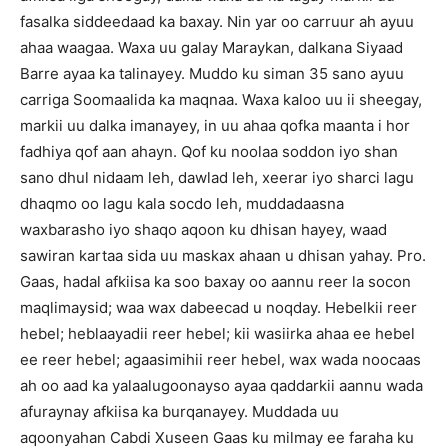
fasalka siddeedaad ka baxay. Nin yar oo carruur ah ayuu
ahaa waagaa. Waxa uu galay Maraykan, dalkana Siyaad
Barre ayaa ka talinayey. Muddo ku siman 35 sano ayuu
carriga Soomaalida ka maqnaa. Waxa kaloo uu ii sheegay,
markii uu dalka imanayey, in uu ahaa qofka maanta i hor
fadhiya qof aan ahayn. Qof ku noolaa soddon iyo shan
sano dhul nidaam leh, dawlad leh, xeerar iyo sharci lagu
dhaqmo oo lagu kala socdo leh, muddadaasna
waxbarasho iyo shaqo aqoon ku dhisan hayey, waad
sawiran kartaa sida uu maskax ahaan u dhisan yahay. Pro.
Gaas, hadal afkiisa ka soo baxay oo aannu reer la socon
maqlimaysid; waa wax dabeecad u noqday. Hebelkii reer
hebel; heblaayadii reer hebel; kii wasiirka ahaa ee hebel
ee reer hebel; agaasimihii reer hebel, wax wada noocaas
ah oo aad ka yalaalugoonayso ayaa qaddarkii aannu wada
afuraynay afkiisa ka burqanayey. Muddada uu
aqoonyahan Cabdi Xuseen Gaas ku milmay ee faraha ku