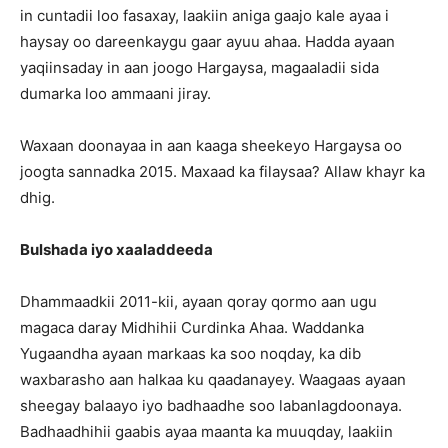
in cuntadii loo fasaxay, laakiin aniga gaajo kale ayaa i
haysay oo dareenkaygu gaar ayuu ahaa. Hadda ayaan
yaqiinsaday in aan joogo Hargaysa, magaaladii sida
dumarka loo ammaani jiray.
Waxaan doonayaa in aan kaaga sheekeyo Hargaysa oo
joogta sannadka 2015. Maxaad ka filaysaa? Allaw khayr ka
dhig.
Bulshada iyo xaaladdeeda
Dhammaadkii 2011-kii, ayaan qoray qormo aan ugu
magaca daray Midhihii Curdinka Ahaa. Waddanka
Yugaandha ayaan markaas ka soo noqday, ka dib
waxbarasho aan halkaa ku qaadanayey. Waagaas ayaan
sheegay balaayo iyo badhaadhe soo labanlagdoonaya.
Badhaadhihii gaabis ayaa maanta ka muuqday, laakiin