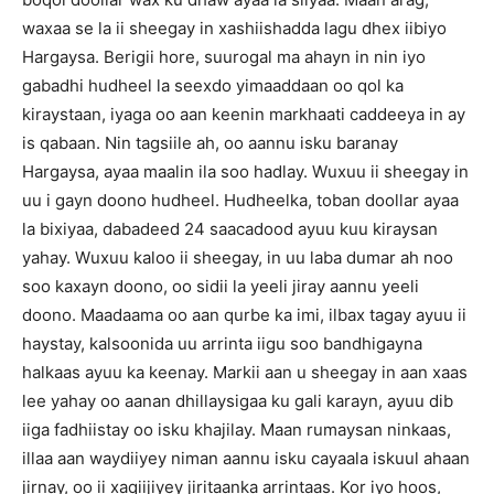
waxaa se la ii sheegay in xashiishadda lagu dhex iibiyo
Hargaysa. Berigii hore, suurogal ma ahayn in nin iyo
gabadhi hudheel la seexdo yimaaddaan oo qol ka
kiraystaan, iyaga oo aan keenin markhaati caddeeya in ay
is qabaan. Nin tagsiile ah, oo aannu isku baranay
Hargaysa, ayaa maalin ila soo hadlay. Wuxuu ii sheegay in
uu i gayn doono hudheel. Hudheelka, toban doollar ayaa
la bixiyaa, dabadeed 24 saacadood ayuu kuu kiraysan
yahay. Wuxuu kaloo ii sheegay, in uu laba dumar ah noo
soo kaxayn doono, oo sidii la yeeli jiray aannu yeeli
doono. Maadaama oo aan qurbe ka imi, ilbax tagay ayuu ii
haystay, kalsoonida uu arrinta iigu soo bandhigayna
halkaas ayuu ka keenay. Markii aan u sheegay in aan xaas
lee yahay oo aanan dhillaysigaa ku gali karayn, ayuu dib
iiga fadhiistay oo isku khajilay. Maan rumaysan ninkaas,
illaa aan waydiiyey niman aannu isku cayaala iskuul ahaan
jirnay, oo ii xaqiijiyey jiritaanka arrintaas. Kor iyo hoos,