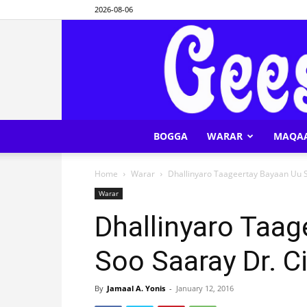
2026-08-06
BOGGA
WARAR
MAQA
Home
Warar
Dhallinyaro Taageertay Bayaan Uu S
Warar
Dhallinyaro Taag
Soo Saaray Dr. C
By
Jamaal A. Yonis
-
January 12, 2016