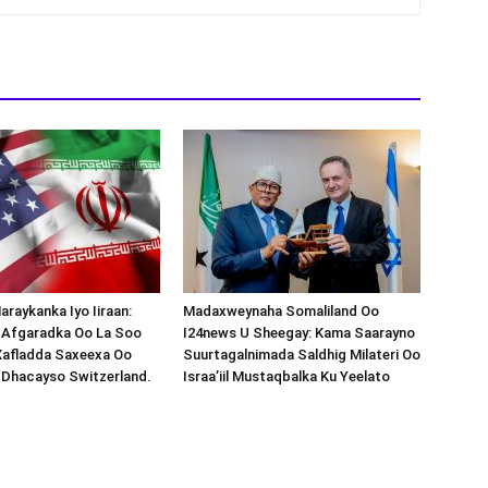
araykanka Iyo Iiraan:
Madaxweynaha Somaliland Oo
s-Afgaradka Oo La Soo
I24news U Sheegay: Kama Saarayno
Xafladda Saxeexa Oo
Suurtagalnimada Saldhig Milateri Oo
 Dhacayso Switzerland.
Israa’iil Mustaqbalka Ku Yeelato