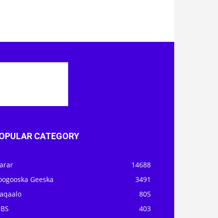
OPULAR CATEGORY
arar
14688
oogooska Geeska
3491
aqaalo
805
OBS
403