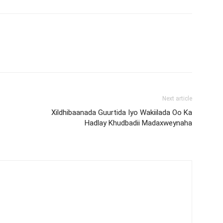
Next article
Xildhibaanada Guurtida Iyo Wakiilada Oo Ka
Hadlay Khudbadii Madaxweynaha