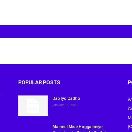
POPULAR POSTS
P
-
Dab Iyo Cadho
W
January 18, 2018
G
M
J
Maamul Mise Hoggaamiye: