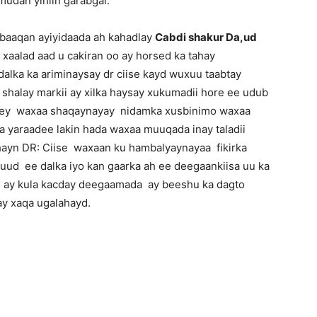
 mudan yihiin garabgal.
 baaqan ayiyidaada ah kahadlay
Cabdi shakur Da,ud
xaalad aad u cakiran oo ay horsed ka tahay
lka ka ariminaysay dr ciise kayd wuxuu taabtay
shalay markii ay xilka haysay xukumadii hore ee udub
eeyey waxaa shaqaynayay nidamka xusbinimo waxaa
 yaraadee lakin hada waxaa muuqada inay taladii
ahayn DR: Ciise waxaan ku hambalyaynayaa fikirka
uud ee dalka iyo kan gaarka ah ee deegaankiisa uu ka
i ay kula kacday deegaamada ay beeshu ka dagto
 ay xaqa ugalahayd.