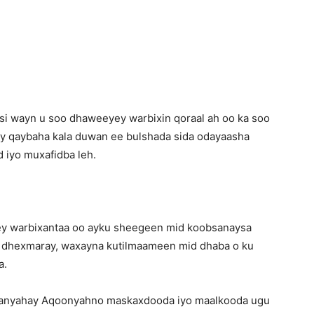
Newspaper
i wayn u soo dhaweeyey warbixin qoraal ah oo ka soo
ay qaybaha kala duwan ee bulshada sida odayaasha
d iyo muxafidba leh.
ey warbixantaa oo ayku sheegeen mid koobsanaysa
 dhexmaray, waxayna kutilmaameen mid dhaba o ku
a.
hanyahay Aqoonyahno maskaxdooda iyo maalkooda ugu