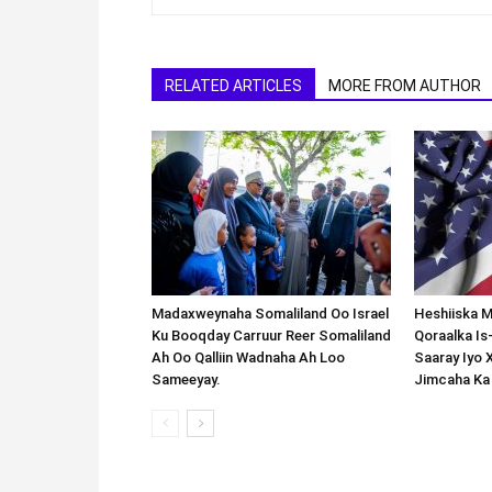
RELATED ARTICLES
MORE FROM AUTHOR
Madaxweynaha Somaliland Oo Israel
Heshiiska M
Ku Booqday Carruur Reer Somaliland
Qoraalka I
Ah Oo Qalliin Wadnaha Ah Loo
Saaray Iyo 
Sameeyay.
Jimcaha Ka