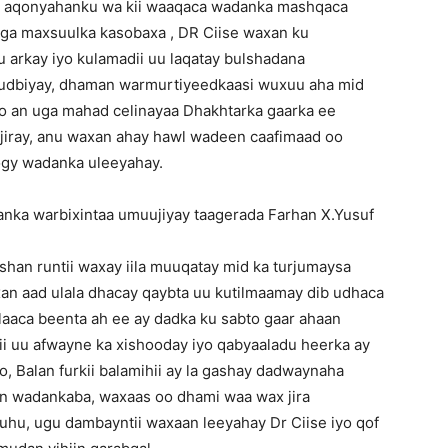
, aqonyahanku wa kii waaqaca wadanka mashqaca
iga maxsuulka kasobaxa , DR Ciise waxan ku
u arkay iyo kulamadii uu laqatay bulshadana
o gudbiyay, dhaman warmurtiyeedkaasi wuxuu aha mid
o an uga mahad celinayaa Dhakhtarka gaarka ee
jiray, anu waxan ahay hawl wadeen caafimaad oo
ogy wadanka uleeyahay.
nka warbixintaa umuujiyay taagerada Farhan X.Yusuf
shan runtii waxay iila muuqatay mid ka turjumaysa
n aad ulala dhacay qaybta uu kutilmaamay dib udhaca
laaca beenta ah ee ay dadka ku sabto gaar ahaan
i uu afwayne ka xishooday iyo qabyaaladu heerka ay
o, Balan furkii balamihii ay la gashay dadwaynaha
n wadankaba, waxaas oo dhami waa wax jira
uhu, ugu dambayntii waxaan leeyahay Dr Ciise iyo qof