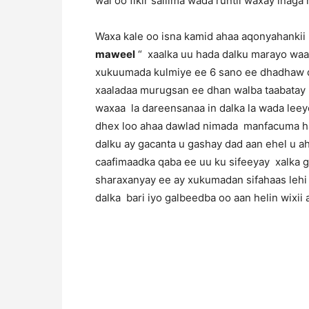
wal oo fikir saliima wada runtii waxay inaga
Waxa kale oo isna kamid ahaa aqonyahankii
maweel
“ xaalka uu hada dalku marayo waa 
xukuumada kulmiye ee 6 sano ee dhadhaw da
xaaladaa murugsan ee dhan walba taabatay 
waxaa la dareensanaa in dalka la wada l
dhex loo ahaa dawlad nimada manfacuma ha
dalku ay gacanta u gashay dad aan ehel u 
caafimaadka qaba ee uu ku sifeeyay xalka g
sharaxanyay ee ay xukumadan sifahaas leh
dalka bari iyo galbeedba oo aan helin wixii