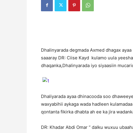
D
halinyarada degmada Axmed dhagax ayaa s
saaaray DR: Ciise Kayd kulamo uula yeesh
dhaqanka,Dhalinyarada iyo siyaasiin mucari
Dhaliyarada ayaa dhinacooda soo dhaweey
waxyabihii aykaga wada hadleen kulamadaa
qontanta fikirka dhabta ah ee ka jira wadank
DR: Khadar Abdi Omar “ dalku wuxuu ubaa