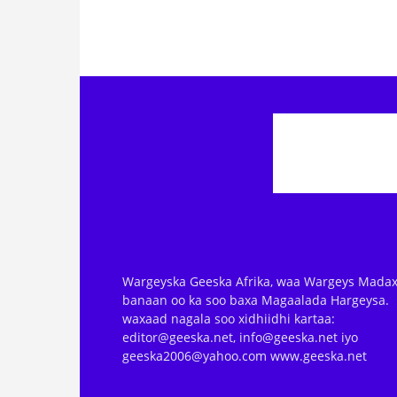
Wargeyska Geeska Afrika, waa Wargeys Madax
banaan oo ka soo baxa Magaalada Hargeysa.
waxaad nagala soo xidhiidhi kartaa:
editor@geeska.net, info@geeska.net iyo
geeska2006@yahoo.com www.geeska.net