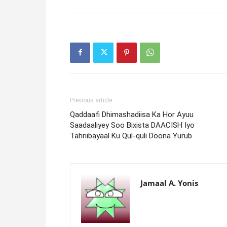
Previous article
Qaddaafi Dhimashadiisa Ka Hor Ayuu
Saadaaliyey Soo Bixista DAACISH Iyo
Tahriibayaal Ku Qul-quli Doona Yurub
Jamaal A. Yonis