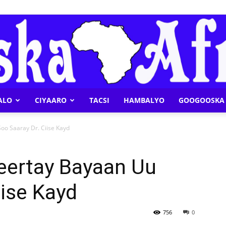
ALO
CIYAARO
TACSI
HAMBALYO
GOOGOOSKA 
Geeska
oo Saaray Dr. Ciise Kayd
eertay Bayaan Uu
iise Kayd
Afrika
756
0