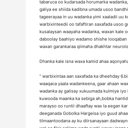
tabaruca oo kudarsada horumarka wadanka
galiya ee shiida kadibna umada usoo bandh
tageerayaa in uu wadanka yimi xaaladii uu k
warbixinteedii oo tafaftiran saxafada uso
kusalaysan waayaha wadanka, waxan kale o
daboolay baahiyo wadamo shishe looqaban 
waxan garankaraa qiimaha dhakhtar neurol
Dhanka kale isna waxa kamid ahaa aqonyaha
“ warbixintaa aan saxafada ka dheehday 6.bi
waaqaca yaala wadankeena, gaar ahaan waxa
wadanka ay galisay xukuumada kulmiye iyo 
kuwooda maanka ka sebiga ah,bobka hantidi
marayso oo runtii dhaaftay wax la eegan kar
deeganada Gobolka Hargeisa iyo guud ahaa
tilmaantoodana ay ku diirsanayaan dadwayn