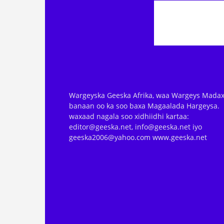
Wargeyska Geeska Afrika, waa Wargeys Madax
banaan oo ka soo baxa Magaalada Hargeysa.
waxaad nagala soo xidhiidhi kartaa:
editor@geeska.net, info@geeska.net iyo
geeska2006@yahoo.com www.geeska.net