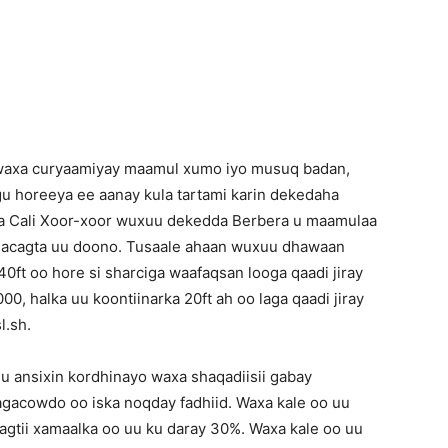
Newspaper
waxa curyaamiyay maamul xumo iyo musuq badan,
 horeeya ee aanay kula tartami karin dekedaha
ha Cali Xoor-xoor wuxuu dekedda Berbera u maamulaa
lacagta uu doono. Tusaale ahaan wuxuu dhawaan
40ft oo hore si sharciga waafaqsan looga qaadi jiray
, halka uu koontiinarka 20ft ah oo laga qaadi jiray
l.sh.
 ansixin kordhinayo waxa shaqadiisii gabay
gacowdo oo iska noqday fadhiid. Waxa kale oo uu
gtii xamaalka oo uu ku daray 30%. Waxa kale oo uu