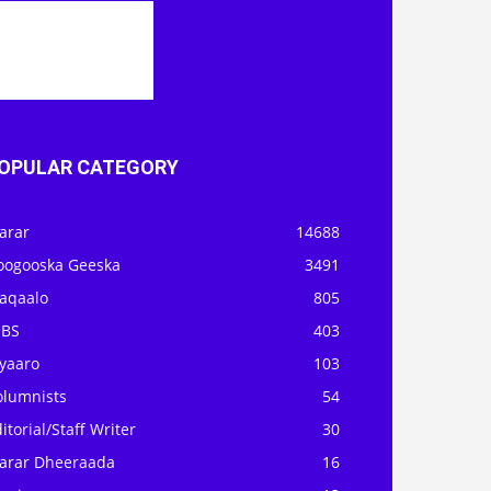
OPULAR CATEGORY
arar
14688
oogooska Geeska
3491
aqaalo
805
OBS
403
iyaaro
103
olumnists
54
itorial/Staff Writer
30
arar Dheeraada
16