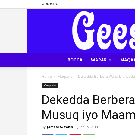
2026-08-08
BOGGA
WARAR
MAQA
Home
Maqaalo
Dekedda Berbera Waxa Dishood
Maqaalo
Dekedda Berber
Musuq iyo Maam
By
Jamaal A. Yonis
-
June 15, 2014