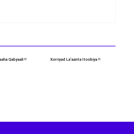
aha Qabyaali !!
Xorriyad La’aanta Itoobiya !!