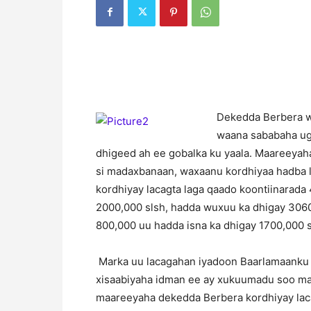
D
ekedda Berbera 
waana sababaha ugu
dhigeed ah ee gobalka ku yaala. Maareeya
si madaxbanaan, waxaanu kordhiyaa hadba 
kordhiyay lacagta laga qaado koontiinarada 
2000,000 slsh, hadda wuxuu ka dhigay 306000
800,000 uu hadda isna ka dhigay 1700,000 s
Marka uu lacagahan iyadoon Baarlamaanku u
xisaabiyaha idman ee ay xukuumadu soo ma
maareeyaha dekedda Berbera kordhiyay laca