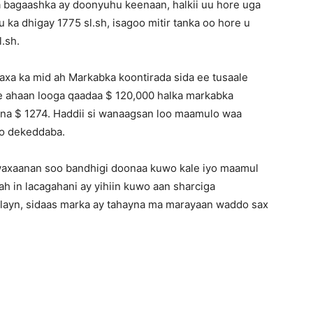
a bagaashka ay doonyuhu keenaan, halkii uu hore uga
 ka dhigay 1775 sl.sh, isagoo mitir tanka oo hore u
.sh.
axa ka mid ah Markabka koontirada sida ee tusaale
 ahaan looga qaadaa $ 120,000 halka markabka
na $ 1274. Haddii si wanaagsan loo maamulo waa
yo dekeddaba.
waxaanan soo bandhigi doonaa kuwo kale iyo maamul
h in lacagahani ay yihiin kuwo aan sharciga
layn, sidaas marka ay tahayna ma marayaan waddo sax