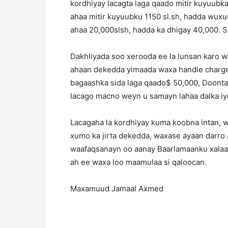
kordhiyay lacagta laga qaado mitir kuyuubk
ahaa mitir kuyuubku 1150 sl.sh, hadda wuxuu
ahaa 20,000slsh, hadda ka dhigay 40,000. Sl
Dakhliyada soo xerooda ee la lunsan karo w
ahaan dekedda yimaada waxa handle charge
bagaashka sida laga qaado$ 50,000, Doonta
lacago macno weyn u samayn lahaa dalka i
Lacagaha la kordhiyay kuma koobna intan, 
xumo ka jirta dekedda, waxase ayaan darro a
waafaqsanayn oo aanay Baarlamaanku xalaa
ah ee waxa loo maamulaa si qaloocan.
Maxamuud Jamaal Axmed