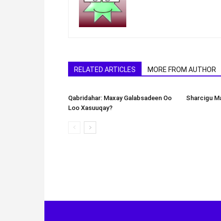
RELATED ARTICLES
MORE FROM AUTHOR
Qabridahar: Maxay Galabsadeen Oo
Sharcigu Ma
Loo Xasuuqay?