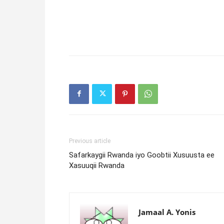
Previous article
Safarkaygii Rwanda iyo Goobtii Xusuusta ee
Xasuuqii Rwanda
Jamaal A. Yonis