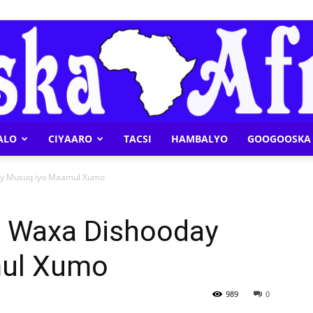
ALO
CIYAARO
TACSI
HAMBALYO
GOOGOOSKA 
Geeska
ay Musuq iyo Maamul Xumo
a Waxa Dishooday
ul Xumo
Afrika
989
0