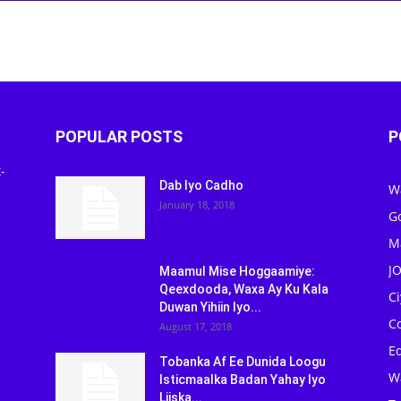
POPULAR POSTS
P
-
Dab Iyo Cadho
W
January 18, 2018
G
M
J
Maamul Mise Hoggaamiye:
Qeexdooda, Waxa Ay Ku Kala
C
Duwan Yihiin Iyo...
C
August 17, 2018
Ed
Tobanka Af Ee Dunida Loogu
W
Isticmaalka Badan Yahay Iyo
Liiska...