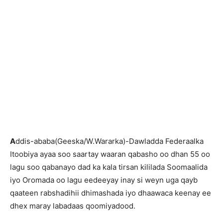
A
ddis-ababa(Geeska/W.Wararka)-Dawladda Federaalka
Itoobiya ayaa soo saartay waaran qabasho oo dhan 55 oo
lagu soo qabanayo dad ka kala tirsan kililada Soomaalida
iyo Oromada oo lagu eedeeyay inay si weyn uga qayb
qaateen rabshadihii dhimashada iyo dhaawaca keenay ee
dhex maray labadaas qoomiyadood.