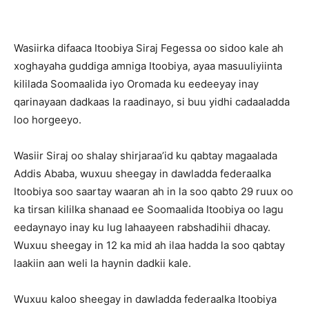
Wasiirka difaaca Itoobiya Siraj Fegessa oo sidoo kale ah
xoghayaha guddiga amniga Itoobiya, ayaa masuuliyiinta
kililada Soomaalida iyo Oromada ku eedeeyay inay
qarinayaan dadkaas la raadinayo, si buu yidhi cadaaladda
loo horgeeyo.
Wasiir Siraj oo shalay shirjaraa’id ku qabtay magaalada
Addis Ababa, wuxuu sheegay in dawladda federaalka
Itoobiya soo saartay waaran ah in la soo qabto 29 ruux oo
ka tirsan kililka shanaad ee Soomaalida Itoobiya oo lagu
eedaynayo inay ku lug lahaayeen rabshadihii dhacay.
Wuxuu sheegay in 12 ka mid ah ilaa hadda la soo qabtay
laakiin aan weli la haynin dadkii kale.
Wuxuu kaloo sheegay in dawladda federaalka Itoobiya