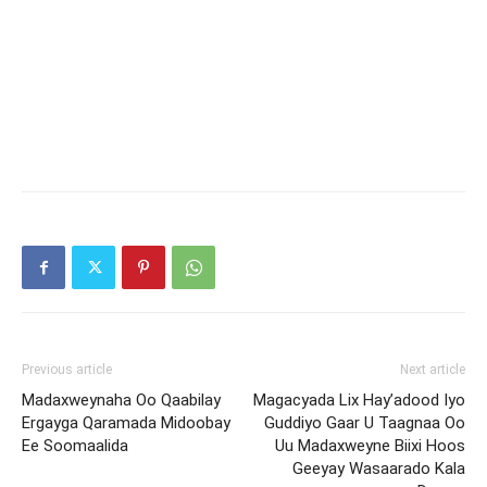
Previous article
Next article
Madaxweynaha Oo Qaabilay
Magacyada Lix Hay’adood Iyo
Ergayga Qaramada Midoobay
Guddiyo Gaar U Taagnaa Oo
Ee Soomaalida
Uu Madaxweyne Biixi Hoos
Geeyay Wasaarado Kala