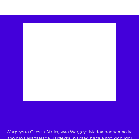
Wargeyska Geeska Afrika, waa Wargeys Madax-banaan oo ka
soo baxa Magaalada Hargeysa. waxaad nagala soo xidhiidhi