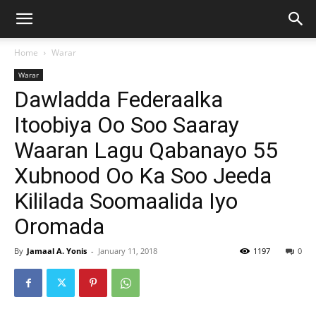
Home
Warar
Warar
Dawladda Federaalka
Itoobiya Oo Soo Saaray
Waaran Lagu Qabanayo 55
Xubnood Oo Ka Soo Jeeda
Kililada Soomaalida Iyo
Oromada
By
Jamaal A. Yonis
-
January 11, 2018
1197
0