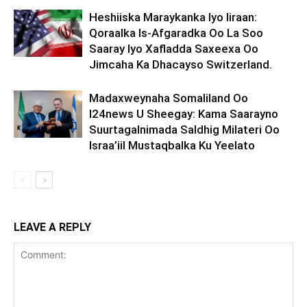
Heshiiska Maraykanka Iyo Iiraan:
Qoraalka Is-Afgaradka Oo La Soo
Saaray Iyo Xafladda Saxeexa Oo
Jimcaha Ka Dhacayso Switzerland.
Madaxweynaha Somaliland Oo
I24news U Sheegay: Kama Saarayno
Suurtagalnimada Saldhig Milateri Oo
Israa’iil Mustaqbalka Ku Yeelato
LEAVE A REPLY