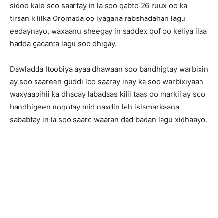
sidoo kale soo saartay in la soo qabto 26 ruux oo ka
tirsan kililka Oromada oo iyagana rabshadahan lagu
eedaynayo, waxaanu sheegay in saddex qof oo keliya ilaa
hadda gacanta lagu soo dhigay.
Dawladda Itoobiya ayaa dhawaan soo bandhigtay warbixin
ay soo saareen guddi loo saaray inay ka soo warbixiyaan
waxyaabihii ka dhacay labadaas kilil taas oo markii ay soo
bandhigeen noqotay mid naxdin leh islamarkaana
sababtay in la soo saaro waaran dad badan lagu xidhaayo.