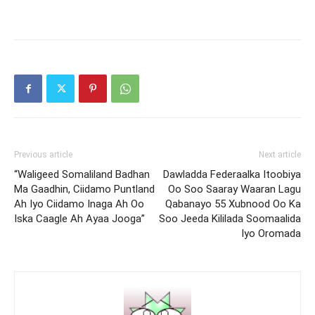
Previous article
Next article
“Waligeed Somaliland Badhan
Dawladda Federaalka Itoobiya
Ma Gaadhin, Ciidamo Puntland
Oo Soo Saaray Waaran Lagu
Ah Iyo Ciidamo Inaga Ah Oo
Qabanayo 55 Xubnood Oo Ka
Iska Caagle Ah Ayaa Jooga”
Soo Jeeda Kililada Soomaalida
Iyo Oromada