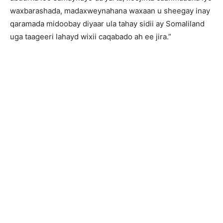
waxbarashada, madaxweynahana waxaan u sheegay inay
qaramada midoobay diyaar ula tahay sidii ay Somaliland
uga taageeri lahayd wixii caqabado ah ee jira.”