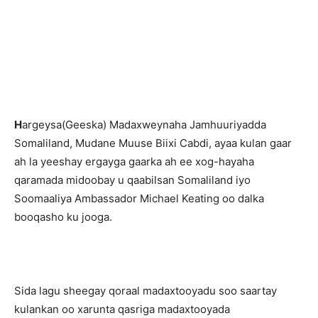
H
argeysa(Geeska) Madaxweynaha Jamhuuriyadda
Somaliland, Mudane Muuse Biixi Cabdi, ayaa kulan gaar
ah la yeeshay ergayga gaarka ah ee xog-hayaha
qaramada midoobay u qaabilsan Somaliland iyo
Soomaaliya Ambassador Michael Keating oo dalka
booqasho ku jooga.
Sida lagu sheegay qoraal madaxtooyadu soo saartay
kulankan oo xarunta qasriga madaxtooyada