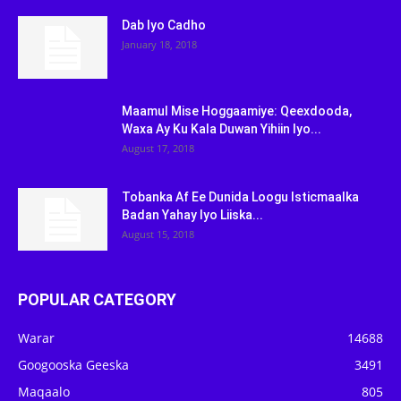
Dab Iyo Cadho
January 18, 2018
Maamul Mise Hoggaamiye: Qeexdooda,
Waxa Ay Ku Kala Duwan Yihiin Iyo...
August 17, 2018
Tobanka Af Ee Dunida Loogu Isticmaalka
Badan Yahay Iyo Liiska...
August 15, 2018
POPULAR CATEGORY
Warar
14688
Googooska Geeska
3491
Maqaalo
805