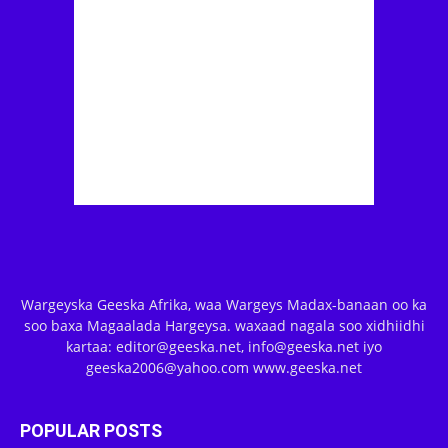
Wargeyska Geeska Afrika, waa Wargeys Madax-banaan oo ka
soo baxa Magaalada Hargeysa. waxaad nagala soo xidhiidhi
kartaa: editor@geeska.net, info@geeska.net iyo
geeska2006@yahoo.com www.geeska.net
POPULAR POSTS