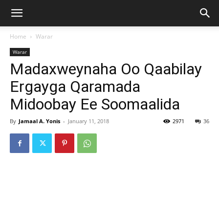
Home
Warar
Warar
Madaxweynaha Oo Qaabilay
Ergayga Qaramada
Midoobay Ee Soomaalida
By
Jamaal A. Yonis
-
January 11, 2018
2971
36