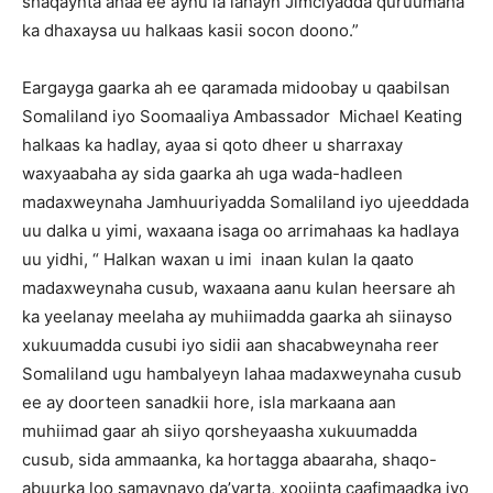
shaqaynta ahaa ee aynu la lahayn Jimciyadda quruumaha
ka dhaxaysa uu halkaas kasii socon doono.”
Eargayga gaarka ah ee qaramada midoobay u qaabilsan
Somaliland iyo Soomaaliya Ambassador Michael Keating
halkaas ka hadlay, ayaa si qoto dheer u sharraxay
waxyaabaha ay sida gaarka ah uga wada-hadleen
madaxweynaha Jamhuuriyadda Somaliland iyo ujeeddada
uu dalka u yimi, waxaana isaga oo arrimahaas ka hadlaya
uu yidhi, “ Halkan waxan u imi inaan kulan la qaato
madaxweynaha cusub, waxaana aanu kulan heersare ah
ka yeelanay meelaha ay muhiimadda gaarka ah siinayso
xukuumadda cusubi iyo sidii aan shacabweynaha reer
Somaliland ugu hambalyeyn lahaa madaxweynaha cusub
ee ay doorteen sanadkii hore, isla markaana aan
muhiimad gaar ah siiyo qorsheyaasha xukuumadda
cusub, sida ammaanka, ka hortagga abaaraha, shaqo-
abuurka loo samaynayo da’yarta, xoojinta caafimaadka iyo