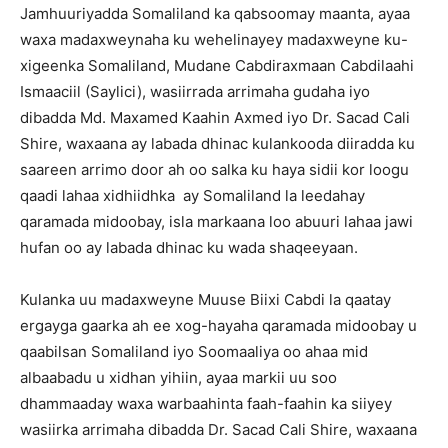
Jamhuuriyadda Somaliland ka qabsoomay maanta, ayaa
waxa madaxweynaha ku wehelinayey madaxweyne ku-
xigeenka Somaliland, Mudane Cabdiraxmaan Cabdilaahi
Ismaaciil (Saylici), wasiirrada arrimaha gudaha iyo
dibadda Md. Maxamed Kaahin Axmed iyo Dr. Sacad Cali
Shire, waxaana ay labada dhinac kulankooda diiradda ku
saareen arrimo door ah oo salka ku haya sidii kor loogu
qaadi lahaa xidhiidhka ay Somaliland la leedahay
qaramada midoobay, isla markaana loo abuuri lahaa jawi
hufan oo ay labada dhinac ku wada shaqeeyaan.
Kulanka uu madaxweyne Muuse Biixi Cabdi la qaatay
ergayga gaarka ah ee xog-hayaha qaramada midoobay u
qaabilsan Somaliland iyo Soomaaliya oo ahaa mid
albaabadu u xidhan yihiin, ayaa markii uu soo
dhammaaday waxa warbaahinta faah-faahin ka siiyey
wasiirka arrimaha dibadda Dr. Sacad Cali Shire, waxaana