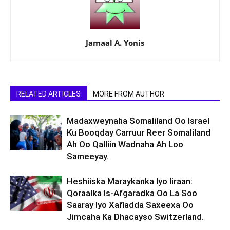
Jamaal A. Yonis
RELATED ARTICLES
MORE FROM AUTHOR
Madaxweynaha Somaliland Oo Israel
Ku Booqday Carruur Reer Somaliland
Ah Oo Qalliin Wadnaha Ah Loo
Sameeyay.
Heshiiska Maraykanka Iyo Iiraan:
Qoraalka Is-Afgaradka Oo La Soo
Saaray Iyo Xafladda Saxeexa Oo
Jimcaha Ka Dhacayso Switzerland.