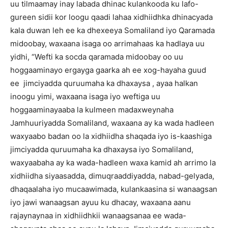
uu tilmaamay inay labada dhinac kulankooda ku lafo-
gureen sidii kor loogu qaadi lahaa xidhiidhka dhinacyada
kala duwan leh ee ka dhexeeya Somaliland iyo Qaramada
midoobay, waxaana isaga oo arrimahaas ka hadlaya uu
yidhi, “Wefti ka socda qaramada midoobay oo uu
hoggaaminayo ergayga gaarka ah ee xog-hayaha guud
ee jimciyadda quruumaha ka dhaxaysa , ayaa halkan
inoogu yimi, waxaana isaga iyo weftiga uu
hoggaaminayaaba la kulmeen madaxweynaha
Jamhuuriyadda Somaliland, waxaana ay ka wada hadleen
waxyaabo badan oo la xidhiidha shaqada iyo is-kaashiga
jimciyadda quruumaha ka dhaxaysa iyo Somaliland,
waxyaabaha ay ka wada-hadleen waxa kamid ah arrimo la
xidhiidha siyaasadda, dimuqraaddiyadda, nabad-gelyada,
dhaqaalaha iyo mucaawimada, kulankaasina si wanaagsan
iyo jawi wanaagsan ayuu ku dhacay, waxaana aanu
rajaynaynaa in xidhiidhkii wanaagsanaa ee wada-