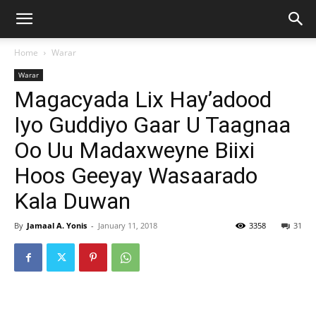
Home
Warar
Warar
Magacyada Lix Hay’adood
Iyo Guddiyo Gaar U Taagnaa
Oo Uu Madaxweyne Biixi
Hoos Geeyay Wasaarado
Kala Duwan
By
Jamaal A. Yonis
-
January 11, 2018
3358
31