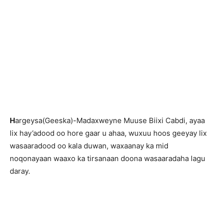
H
argeysa(Geeska)-Madaxweyne Muuse Biixi Cabdi, ayaa
lix hay’adood oo hore gaar u ahaa, wuxuu hoos geeyay lix
wasaaradood oo kala duwan, waxaanay ka mid
noqonayaan waaxo ka tirsanaan doona wasaaradaha lagu
daray.