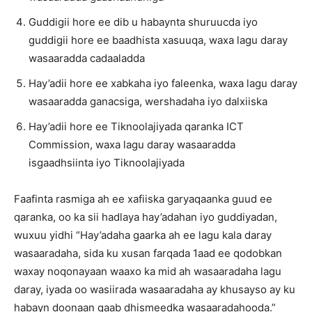
Guddigii hore ee dib u habaynta shuruucda iyo
guddigii hore ee baadhista xasuuqa, waxa lagu daray
wasaaradda cadaaladda
Hay’adii hore ee xabkaha iyo faleenka, waxa lagu daray
wasaaradda ganacsiga, wershadaha iyo dalxiiska
Hay’adii hore ee Tiknoolajiyada qaranka ICT
Commission, waxa lagu daray wasaaradda
isgaadhsiinta iyo Tiknoolajiyada
Faafinta rasmiga ah ee xafiiska garyaqaanka guud ee
qaranka, oo ka sii hadlaya hay’adahan iyo guddiyadan,
wuxuu yidhi “Hay’adaha gaarka ah ee lagu kala daray
wasaaradaha, sida ku xusan farqada 1aad ee qodobkan
waxay noqonayaan waaxo ka mid ah wasaaradaha lagu
daray, iyada oo wasiirada wasaaradaha ay khusayso ay ku
habayn doonaan qaab dhismeedka wasaaradahooda.”