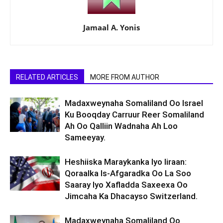
Jamaal A. Yonis
RELATED ARTICLES
MORE FROM AUTHOR
Madaxweynaha Somaliland Oo Israel
Ku Booqday Carruur Reer Somaliland
Ah Oo Qalliin Wadnaha Ah Loo
Sameeyay.
Heshiiska Maraykanka Iyo Iiraan:
Qoraalka Is-Afgaradka Oo La Soo
Saaray Iyo Xafladda Saxeexa Oo
Jimcaha Ka Dhacayso Switzerland.
Madaxweynaha Somaliland Oo