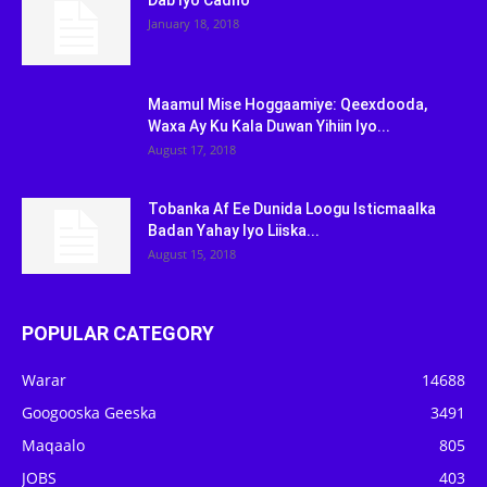
Dab Iyo Cadho
January 18, 2018
Maamul Mise Hoggaamiye: Qeexdooda,
Waxa Ay Ku Kala Duwan Yihiin Iyo...
August 17, 2018
Tobanka Af Ee Dunida Loogu Isticmaalka
Badan Yahay Iyo Liiska...
August 15, 2018
POPULAR CATEGORY
Warar
14688
Googooska Geeska
3491
Maqaalo
805
JOBS
403