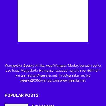
Wargeyska Geeska Afrika, waa Wargeys Madax-banaan oo ka
soo baxa Magaalada Hargeysa. waxaad nagala soo xidhiidhi
kartaa: editor@geeska.net, info@geeska.net iyo
geeska2006@yahoo.com www.geeska.net
POPULAR POSTS