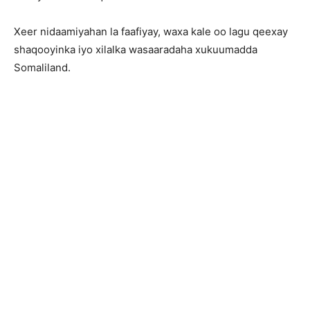
Xeer nidaamiyahan la faafiyay, waxa kale oo lagu qeexay
shaqooyinka iyo xilalka wasaaradaha xukuumadda
Somaliland.