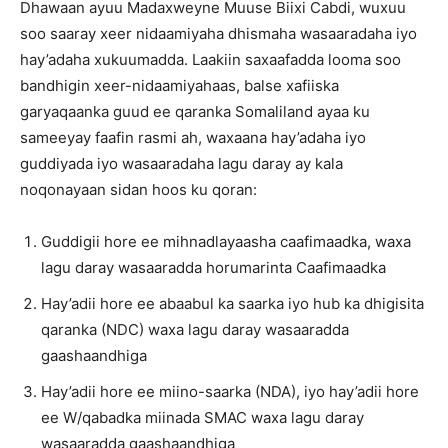
Dhawaan ayuu Madaxweyne Muuse Biixi Cabdi, wuxuu
soo saaray xeer nidaamiyaha dhismaha wasaaradaha iyo
hay’adaha xukuumadda. Laakiin saxaafadda looma soo
bandhigin xeer-nidaamiyahaas, balse xafiiska
garyaqaanka guud ee qaranka Somaliland ayaa ku
sameeyay faafin rasmi ah, waxaana hay’adaha iyo
guddiyada iyo wasaaradaha lagu daray ay kala
noqonayaan sidan hoos ku qoran:
Guddigii hore ee mihnadlayaasha caafimaadka, waxa
lagu daray wasaaradda horumarinta Caafimaadka
Hay’adii hore ee abaabul ka saarka iyo hub ka dhigisita
qaranka (NDC) waxa lagu daray wasaaradda
gaashaandhiga
Hay’adii hore ee miino-saarka (NDA), iyo hay’adii hore
ee W/qabadka miinada SMAC waxa lagu daray
wasaaradda gaashaandhiga