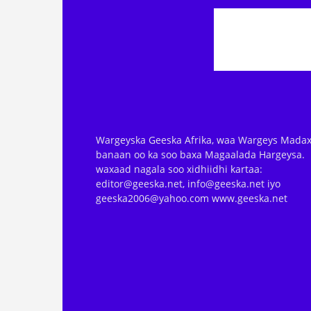
Wargeyska Geeska Afrika, waa Wargeys Madax
banaan oo ka soo baxa Magaalada Hargeysa.
waxaad nagala soo xidhiidhi kartaa:
editor@geeska.net, info@geeska.net iyo
geeska2006@yahoo.com www.geeska.net