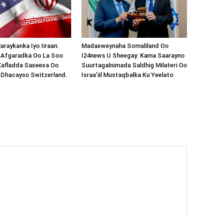
araykanka Iyo Iiraan:
Madaxweynaha Somaliland Oo
s-Afgaradka Oo La Soo
I24news U Sheegay: Kama Saarayno
Xafladda Saxeexa Oo
Suurtagalnimada Saldhig Milateri Oo
 Dhacayso Switzerland.
Israa’iil Mustaqbalka Ku Yeelato