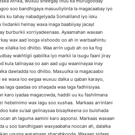
Geeska Afrika, wuxuu sheegay inuu ka murugooday
agoo soo bandhigaya masuuliyiinta la magacaabay iyo
alis ku tahay nabadgelyada Somaliland iyo isku
lixdankii helnay waxa inaga baabiiyay jacayl
day burburkii xorriyadeenaas. Ayaamahan waxaan
rkay wax aad looga xishoodo oo ah in warbaahintu
 xilalka loo dhiibo. Waa arrin ugub ah oo ka fog
bay wakhtigii qabiilka iyo markii la isugu faani jiray
d kula talinayaa oo aan aad ugu waaninayaa inay
lalka dawladda loo dhiibo. Masuulka la magacaabo
l ee waxa loo eegaa wuxuu dalka u qaban karayo,
aa laga qaadaa oo shaqada waa laga fadhiisiyaa.
an karo iyadaa magacowda, haddii uu ku fashilmana
 reer hebelnimo wax lagu soo xushaa. Markaas arrintani
oo kale su’aal gelinaysaa bisaylkeena oo bulshada
ocan ah laguma aamini karo aqoonsi. Markaas waxaan
da u soo bandhigaan waxyaabaha noocan ah, dalalka
abkan uguma waramaan shacabkooda. Waxaan sidaas