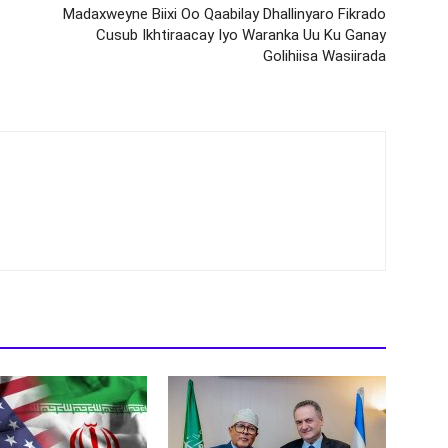
Madaxweyne Biixi Oo Qaabilay Dhallinyaro Fikrado
Cusub Ikhtiraacay Iyo Waranka Uu Ku Ganay
Golihiisa Wasiirada