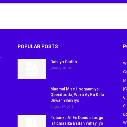
POPULAR POSTS
P
-
Dab Iyo Cadho
W
January 18, 2018
G
M
J
Maamul Mise Hoggaamiye:
Qeexdooda, Waxa Ay Ku Kala
C
Duwan Yihiin Iyo...
C
August 17, 2018
Ed
Tobanka Af Ee Dunida Loogu
W
Isticmaalka Badan Yahay Iyo