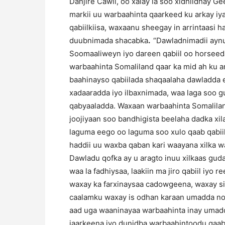
Danjire Cawil, oo xalay la soo xidhiidhay 
markii uu warbaahinta qaarkeed ku arkay iy
qabiilkiisa, waxaanu sheegay in arrintaasi h
duubnimada shacabka
.
“Dawladnimadii aynu 
Soomaaliweyn iyo dareen qabiil oo horsee
warbaahinta Somaliland qaar ka mid ah ku a
baahinayso qabiilada shaqaalaha dawladda ee
xadaaradda iyo ilbaxnimada, waa laga soo gud
qabyaaladda. Waxaan warbaahinta Somalilan
joojiyaan soo bandhigista beelaha dadka xi
laguma eego oo laguma soo xulo qaab qabii
haddii uu waxba qaban kari waayana xilka w
Dawladu qofka ay u aragto inuu xilkaas gud
waa la fadhiysaa, laakiin ma jiro qabiil iyo
waxay ka farxinaysaa cadowgeena, waxay sid
caalamku waxay is odhan karaan umadda no
aad uga waaninayaa warbaahinta inay umad
jaarkeena iyo dunidba warbaahintoodu qa