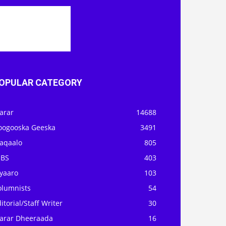
OPULAR CATEGORY
arar
14688
oogooska Geeska
3491
aqaalo
805
OBS
403
iyaaro
103
olumnists
54
itorial/Staff Writer
30
arar Dheeraada
16