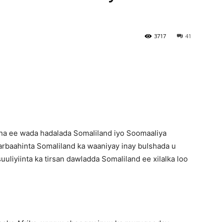
Newspaper
3717
41
a ee wada hadalada Somaliland iyo Soomaaliya
arbaahinta Somaliland ka waaniyay inay bulshada u
uliyiinta ka tirsan dawladda Somaliland ee xilalka loo