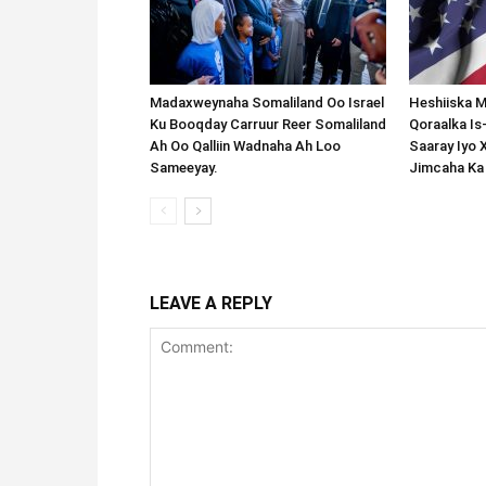
Madaxweynaha Somaliland Oo Israel
Heshiiska M
Ku Booqday Carruur Reer Somaliland
Qoraalka I
Ah Oo Qalliin Wadnaha Ah Loo
Saaray Iyo 
Sameeyay.
Jimcaha Ka
LEAVE A REPLY