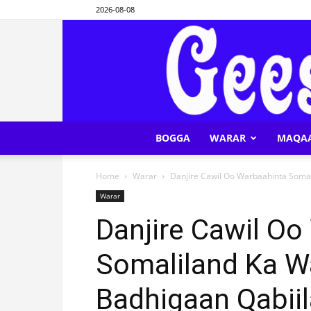
2026-08-08
BOGGA
WARAR
MAQA
Home
Warar
Danjire Cawil Oo Warbaahinta Somali
Warar
Danjire Cawil Oo
Somaliland Ka W
Badhigaan Qabiil