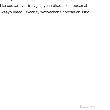
 ka codsanayaa inay joojiyaan dhaqanka noocan ah,
s, waayo umadii ayaabay waxyaabaha noocan ahi iska
Next article