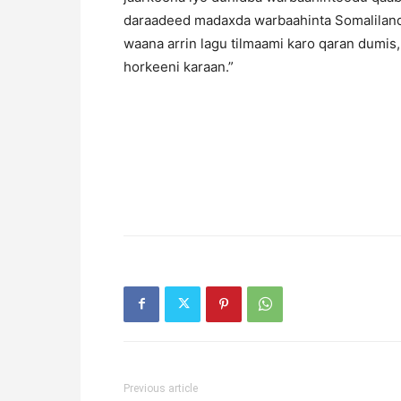
daraadeed madaxda warbaahinta Somaliland
waana arrin lagu tilmaami karo qaran dumi
horkeeni karaan.”
Previous article