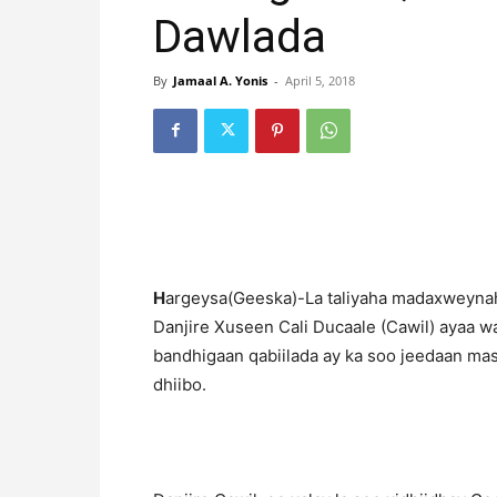
Dawlada
By
Jamaal A. Yonis
-
April 5, 2018
H
argeysa(Geeska)-La taliyaha madaxweynah
Danjire Xuseen Cali Ducaale (Cawil) ayaa w
bandhigaan qabiilada ay ka soo jeedaan masu
dhiibo.