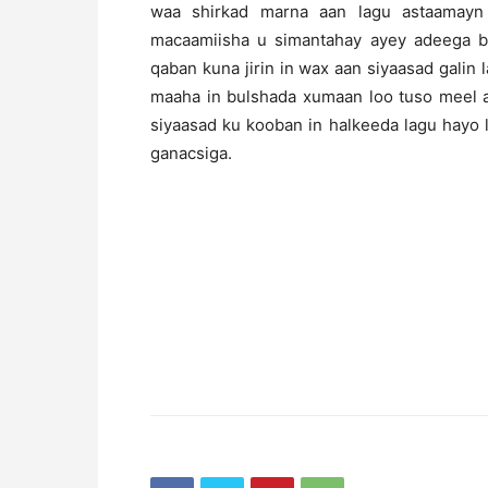
waa shirkad marna aan lagu astaamayn K
macaamiisha u simantahay ayey adeega b
qaban kuna jirin in wax aan siyaasad galin
maaha in bulshada xumaan loo tuso meel a
siyaasad ku kooban in halkeeda lagu hayo 
ganacsiga.