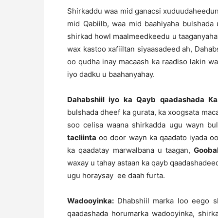
Shirkaddu waa mid ganacsi xuduudaheeduna
mid Qabiilb, waa mid baahiyaha bulshada
shirkad howl maalmeedkeedu u taaganyaha
wax kastoo xafiiltan siyaasadeed ah, Dahab
oo qudha inay macaash ka raadiso lakin w
iyo dadku u baahanyahay.
Dahabshiil iyo ka Qayb qaadashada K
bulshada dheef ka gurata, ka xoogsata mac
soo celisa waana shirkadda ugu wayn bul
tacliinta
oo door wayn ka qaadato iyada oo
ka qaadatay marwalbana u taagan,
Gooba
waxay u tahay astaan ka qayb qaadashadeeda,
ugu horaysay ee daah furta.
Wadooyinka:
Dhabshiil marka loo eego 
qaadashada horumarka wadooyinka, shirka