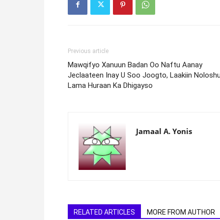
Previous article
Mawqifyo Xanuun Badan Oo Naftu Aanay
Jeclaateen Inay U Soo Joogto, Laakiin Nolosh
Lama Huraan Ka Dhigayso
Jamaal A. Yonis
RELATED ARTICLES
MORE FROM AUTHOR