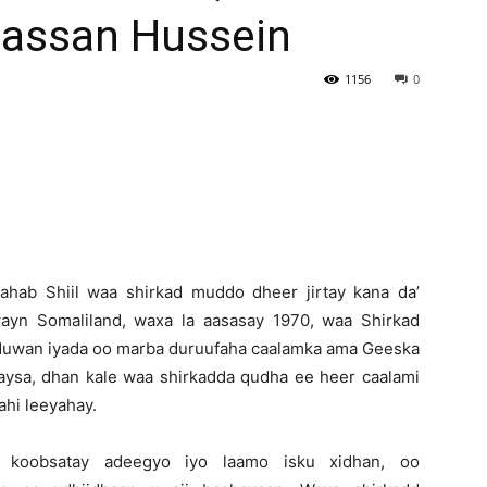
assan Hussein
Newspaper
1156
0
ahab Shiil waa shirkad muddo dheer jirtay kana da’
ayn Somaliland, waxa la aasasay 1970, waa Shirkad
 duwan iyada oo marba duruufaha caalamka ama Geeska
adaysa, dhan kale waa shirkadda qudha ee heer caalami
ahi leeyahay.
d koobsatay adeegyo iyo laamo isku xidhan, oo