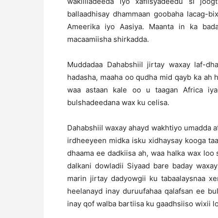
wakiilladeeda iyo xafiisyadeedu si joo
ballaadhisay dhammaan goobaha lacag-bixi
Ameerika iyo Aasiya. Maanta in ka ba
macaamiisha shirkadda.
Muddadaa Dahabshiil jirtay waxay laf-d
hadasha, maaha oo qudha mid qayb ka ah h
waa astaan kale oo u taagan Africa i
bulshadeedana wax ku celisa.
Dahabshiil waxay ahayd wakhtiyo umadda af
irdheeyeen midka isku xidhaysay kooga ta
dhaama ee dadkiisa ah, waa halka wax loo 
dalkani dowladii Siyaad bare baday waxa
marin jirtay dadyowgii ku tabaalaysnaa xer
heelanayd inay duruufahaa qalafsan ee bu
inay qof walba bartiisa ku gaadhsiiso wixii 