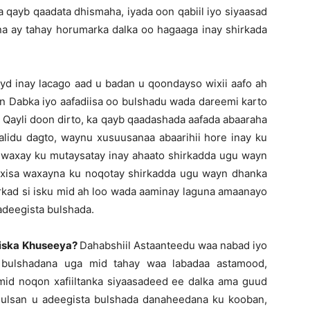
 qayb qaadata dhismaha, iyada oon qabiil iyo siyaasad
a ay tahay horumarka dalka oo hagaaga inay shirkada
yd inay lacago aad u badan u qoondayso wixii aafo ah
tan Dabka iyo aafadiisa oo bulshadu wada dareemi karto
 Qayli doon dirto, ka qayb qaadashada aafada abaaraha
idu dagto, waynu xusuusanaa abaarihii hore inay ku
r, waxay ku mutaysatay inay ahaato shirkadda ugu wayn
ixisa waxayna ku noqotay shirkadda ugu wayn dhanka
rkad si isku mid ah loo wada aaminay laguna amaanayo
adeegista bulshada.
 iska Khuseeya?
Dahabshiil Astaanteedu waa nabad iyo
 bulshadana uga mid tahay waa labadaa astamood,
id noqon xafiiltanka siyaasadeed ee dalka ama guud
ulsan u adeegista bulshada danaheedana ku kooban,