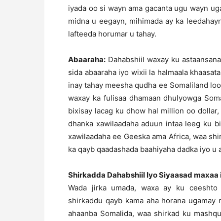
iyada oo si wayn ama gacanta ugu wayn uga
midna u eegayn, mihimada ay ka leedahayn
lafteeda horumar u tahay.
Abaaraha:
Dahabshiil waxay ku astaansana
sida abaaraha iyo wixii la halmaala khaasa
inay tahay meesha qudha ee Somaliland loo
waxay ka fulisaa dhamaan dhulyowga Somal
bixisay lacag ku dhow hal million oo dolla
dhanka xawilaadaha aduun intaa leeg ku b
xawilaadaha ee Geeska ama Africa, waa shi
ka qayb qaadashada baahiyaha dadka iyo u 
Shirkadda Dahabshiil Iyo Siyaasad maxaa
Wada jirka umada, waxa ay ku ceeshto
shirkaddu qayb kama aha horana ugamay m
ahaanba Somalida, waa shirkad ku mashqu