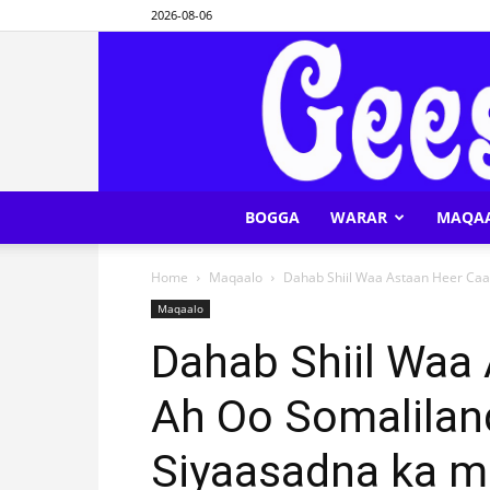
2026-08-06
BOGGA
WARAR
MAQA
Home
Maqaalo
Dahab Shiil Waa Astaan Heer Caa
Maqaalo
Dahab Shiil Waa
Ah Oo Somalilan
Siyaasadna ka m