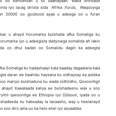
gto oo xdhiidhsan u sii baahayaan. Waxa shirkadd
nta iyo lacag dirista sida Afrika ,Yurub, Waqooyiga
dan 30000 oo goobood ayaa u adeega oo u furan
habar u ahayd horumarka bulshada afka Somaliga ku
orumarka iyo u adeegista dadyowga somalida ah lakin
yada oo dhul badan oo Somalidu dagin ka adeegta
ka Somaliga ku hadashaayi kala baaday dagaalana kala
agta daran ee baahidu haysana ku xidhaysay ka jeebka
soo mariyo bulshaduna ku wada xidhiidho, Qoxoontigii
y ahayd Xawalaada kaliya ee bulshadeenu wax u soo
yihii qaxoontiga ee Ethiopia iyo Djibouti, iyada oo u
lshadeeda ku habsaday la tacaasho, way u heelanayd
loo soo diro ama uu ka helo ehel iyo asxaabba.