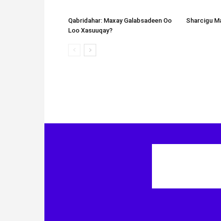
Qabridahar: Maxay Galabsadeen Oo
Sharcigu Ma
Loo Xasuuqay?