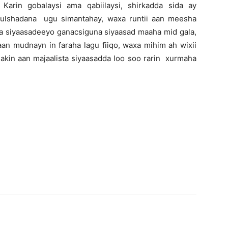
arin gobalaysi ama qabiilaysi, shirkadda sida ay
ulshadana ugu simantahay, waxa runtii aan meesha
 la siyaasadeeyo ganacsiguna siyaasad maaha mid gala,
an mudnayn in faraha lagu fiiqo, waxa mihim ah wixii
lakin aan majaalista siyaasadda loo soo rarin xurmaha