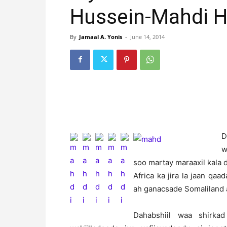
Hussein-Mahdi H
By
Jamaal A. Yonis
-
June 14, 2014
D
w
soo martay maraaxil kala
Africa ka jira la jaan qa
ah ganacsade Somaliland 
Dahabshiil waa shirka