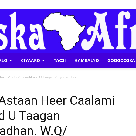
ALO
CIYAARO
TACSI
HAMBALYO
GOOGOOSKA 
Geeska
lami Ah Oo Somaliland U Taagan Siyaasadna...
 Astaan Heer Caalami
d U Taagan
Afrika
adhan. W.Q/