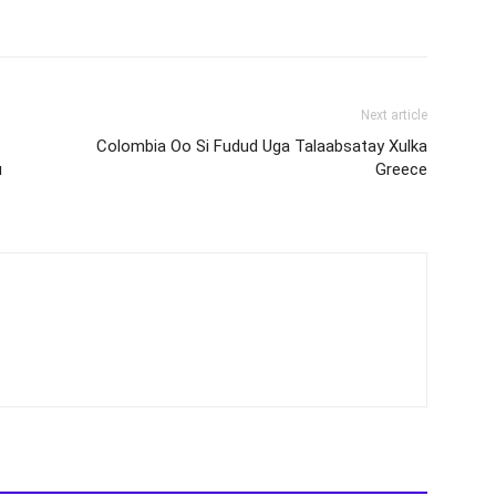
Next article
Colombia Oo Si Fudud Uga Talaabsatay Xulka
u
Greece