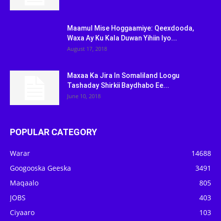
Maamul Mise Hoggaamiye: Qeexdooda,
Waxa Ay Ku Kala Duwan Yihiin Iyo...
August 17, 2018
Maxaa Ka Jira In Somaliland Loogu
Tashaday Shirkii Baydhabo Ee...
June 10, 2018
POPULAR CATEGORY
Warar
14688
Googooska Geeska
3491
Maqaalo
805
JOBS
403
Ciyaaro
103