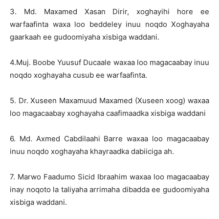
3. Md. Maxamed Xasan Dirir, xoghayihi hore ee
warfaafinta waxa loo beddeley inuu noqdo Xoghayaha
gaarkaah ee gudoomiyaha xisbiga waddani.
4.Muj. Boobe Yuusuf Ducaale waxaa loo magacaabay inuu
noqdo xoghayaha cusub ee warfaafinta.
5. Dr. Xuseen Maxamuud Maxamed (Xuseen xoog) waxaa
loo magacaabay xoghayaha caafimaadka xisbiga waddani
6. Md. Axmed Cabdilaahi Barre waxaa loo magacaabay
inuu noqdo xoghayaha khayraadka dabiiciga ah.
7. Marwo Faadumo Sicid Ibraahim waxaa loo magacaabay
inay noqoto la taliyaha arrimaha dibadda ee gudoomiyaha
xisbiga waddani.