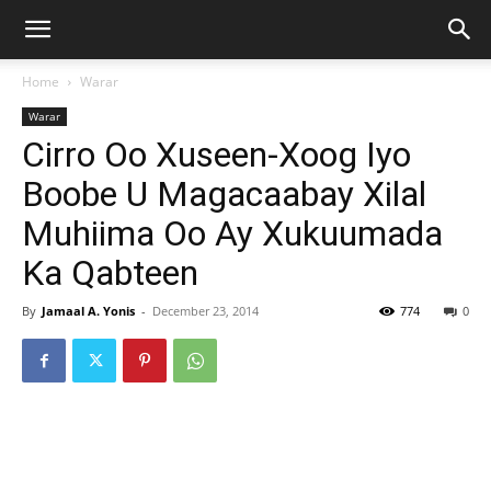
Home
Warar
Warar
Cirro Oo Xuseen-Xoog Iyo
Boobe U Magacaabay Xilal
Muhiima Oo Ay Xukuumada
Ka Qabteen
By
Jamaal A. Yonis
-
December 23, 2014
774
0