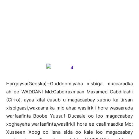
H
argeysa(Geeska):-Guddoomiyaha xisbiga mucaaradka
ah ee WADDANI Md:Cabdiraxmaan Maxamed Cabdilaahi
(Cirro), ayaa xilal cusub u magacaabay xubno ka tirsan
xisbigaasi,waxaana ka mid ahaa wasiirkii hore wasaarada
warfaafinta Boobe Yuusuf Ducaale oo loo magacaabey
xoghayaha warfaafinta,wasiirkii hore ee caafimaadka Md:
Xusseen Xoog oo isna sida oo kale loo magacaabay