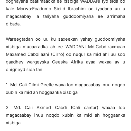
xoghayaha caafimaadka ee xisbiga WADDANI iyo sida oo
kale Marwo:Faadumo Siciid Ibraahim oo iyadana uu u
magacaabay la taliyaha guddoomiyaha ee arrimaha
dibada.
Wareegtadan oo uu ku saxeexan yahay guddoomiyaha
xisbiga mucaaradka ah ee WADDANI Md:Cabdiraxmaan
Maxamed Cabdilaahi (Cirro) oo nuqul ka mid ahi uu soo
gaadhey wargeyska Geeska Afrika ayaa waxaa ay u
dhigneyd sida tan:
1. Md. Cali Cilmi Geelle waxa loo magacaabay inuu noqdo
xubin ka mid ah hoggaanka xisbiga
2. Md. Cali Axmed Cabdi (Cali cantar) waxaa loo
magacaabay inuu noqdo xubin ka mid ah hoggaanka
xisbiga