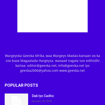
Wargeyska Geeska Afrika, waa Wargeys Madax-banaan oo ka
soo baxa Magaalada Hargeysa. waxaad nagala soo xidhiidhi
kartaa: editor@geeska.net, info@geeska.net iyo
geeska2006@yahoo.com www.geeska.net
POPULAR POSTS
Dab Iyo Cadho
January 18, 2018