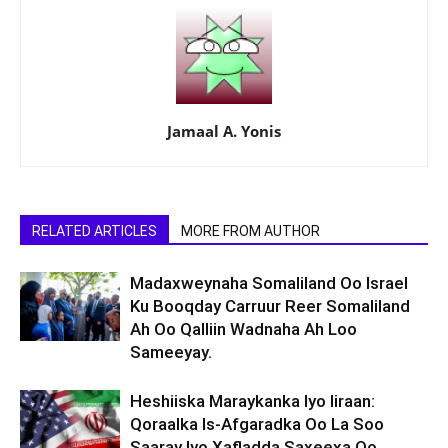
Jamaal A. Yonis
RELATED ARTICLES
MORE FROM AUTHOR
Madaxweynaha Somaliland Oo Israel
Ku Booqday Carruur Reer Somaliland
Ah Oo Qalliin Wadnaha Ah Loo
Sameeyay.
Heshiiska Maraykanka Iyo Iiraan:
Qoraalka Is-Afgaradka Oo La Soo
Saaray Iyo Xafladda Saxeexa Oo