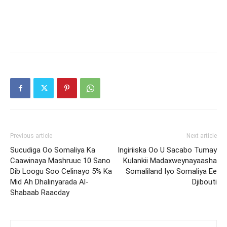
Previous article
Next article
Sucudiga Oo Somaliya Ka
Ingiriiska Oo U Sacabo Tumay
Caawinaya Mashruuc 10 Sano
Kulankii Madaxweynayaasha
Dib Loogu Soo Celinayo 5% Ka
Somaliland Iyo Somaliya Ee
Mid Ah Dhalinyarada Al-
Djibouti
Shabaab Raacday