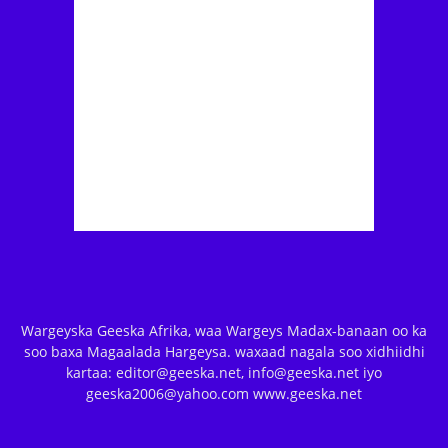
Wargeyska Geeska Afrika, waa Wargeys Madax-banaan oo ka
soo baxa Magaalada Hargeysa. waxaad nagala soo xidhiidhi
kartaa: editor@geeska.net, info@geeska.net iyo
geeska2006@yahoo.com www.geeska.net