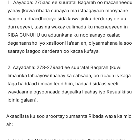
1. Aayadda: 275aad ee suuratal Baqarah oo macanheedu
yahay {kuwa ribada cunayaa ma istaagayaan mooyaane
iyagoo u dhacdhacaya sida kuwa jinku derderay ee uu
durreeyey}, taasina waxay culimadu ku macneeyeen in
RIBA CUNUHU uu aduunkana ku noolaanayo xaalad
deganaansho iyo xasilooni la'aan ah, qiyaamahana la soo
saarayo isagoo derderan oo kacaa kufaya.
2. Aayadaha: 278-279aad ee suuratal Baqarah {kuwi
Iimaanka lahaayow ilaahay ka cabsada, oo ribada is kaga
taga haddaad iimaan leedihiin, hadaad sidaas yeeli
waydaanna ogsoonaada dagaalka Ilaahay iyo Rasuulkiisu
idinla galaan}.
Axaadiista ku soo aroortay xumaanta Ribada waxa ka mid
ah: