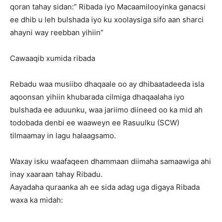
qoran tahay sidan:” Ribada iyo Macaamilooyinka ganacsi
ee dhib u leh bulshada iyo ku xoolaysiga sifo aan sharci
ahayni way reebban yihiin”
Cawaaqib xumida ribada
Rebadu waa musiibo dhaqaale oo ay dhibaatadeeda isla
aqoonsan yihiin khubarada cilmiga dhaqaalaha iyo
bulshada ee aduunku, waa jariimo diineed oo ka mid ah
todobada denbi ee waaweyn ee Rasuulku (SCW)
tilmaamay in lagu halaagsamo.
Waxay isku waafaqeen dhammaan diimaha samaawiga ahi
inay xaaraan tahay Ribadu.
Aayadaha quraanka ah ee sida adag uga digaya Ribada
waxa ka midah: