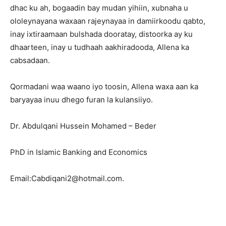
dhac ku ah, bogaadin bay mudan yihiin, xubnaha u
ololeynayana waxaan rajeynayaa in damiirkoodu qabto,
inay ixtiraamaan bulshada dooratay, distoorka ay ku
dhaarteen, inay u tudhaah aakhiradooda, Allena ka
cabsadaan.
Qormadani waa waano iyo toosin, Allena waxa aan ka
baryayaa inuu dhego furan la kulansiiyo.
Dr. Abdulqani Hussein Mohamed – Beder
PhD in Islamic Banking and Economics
Email:Cabdiqani2@hotmail.com.