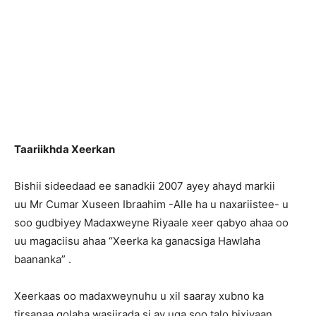
Taariikhda Xeerkan
B
ishii sideedaad ee sanadkii 2007 ayey ahayd markii
uu Mr Cumar Xuseen Ibraahim -Alle ha u naxariistee- u
soo gudbiyey Madaxweyne Riyaale xeer qabyo ahaa oo
uu magaciisu ahaa “Xeerka ka ganacsiga Hawlaha
baananka” .
Xeerkaas oo madaxweynuhu u xil saaray xubno ka
tirsanaa golaha wasiirada si ay uga soo talo bixiyaan,