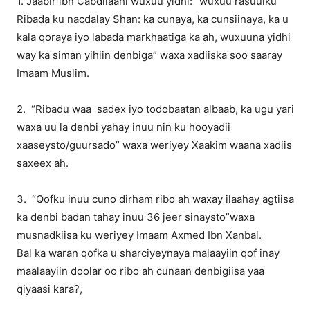
1. Jaabir ibn Cabdilaahi wuxuu yidhi: “wuxuu rasuulku
Ribada ku nacdalay Shan: ka cunaya, ka cunsiinaya, ka u
kala qoraya iyo labada markhaatiga ka ah, wuxuuna yidhi
way ka siman yihiin denbiga” waxa xadiiska soo saaray
Imaam Muslim.
2. “Ribadu waa sadex iyo todobaatan albaab, ka ugu yari
waxa uu la denbi yahay inuu nin ku hooyadii
xaaseysto/guursado” waxa weriyey Xaakim waana xadiis
saxeex ah.
3. “Qofku inuu cuno dirham ribo ah waxay ilaahay agtiisa
ka denbi badan tahay inuu 36 jeer sinaysto”waxa
musnadkiisa ku weriyey Imaam Axmed Ibn Xanbal.
Bal ka waran qofka u sharciyeynaya malaayiin qof inay
maalaayiin doolar oo ribo ah cunaan denbigiisa yaa
qiyaasi kara?,