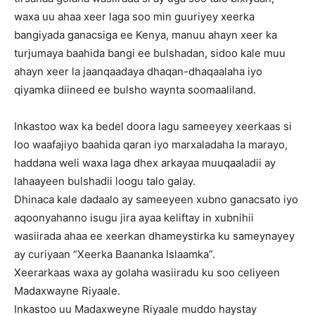
waxa uu ahaa xeer laga soo min guuriyey xeerka
bangiyada ganacsiga ee Kenya, manuu ahayn xeer ka
turjumaya baahida bangi ee bulshadan, sidoo kale muu
ahayn xeer la jaanqaadaya dhaqan-dhaqaalaha iyo
qiyamka diineed ee bulsho waynta soomaaliland.
Inkastoo wax ka bedel doora lagu sameeyey xeerkaas si
loo waafajiyo baahida qaran iyo marxaladaha la marayo,
haddana weli waxa laga dhex arkayaa muuqaaladii ay
lahaayeen bulshadii loogu talo galay.
Dhinaca kale dadaalo ay sameeyeen xubno ganacsato iyo
aqoonyahanno isugu jira ayaa keliftay in xubnihii
wasiirada ahaa ee xeerkan dhameystirka ku sameynayey
ay curiyaan “Xeerka Baananka Islaamka”.
Xeerarkaas waxa ay golaha wasiiradu ku soo celiyeen
Madaxwayne Riyaale.
Inkastoo uu Madaxweyne Riyaale muddo haystay