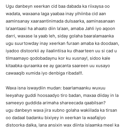
Ugu danbeyn xeerkan cid baa dabada ka riixaysa oo
wadata, waxaana laga yaabaa inay yihiinba cid aan
aaminsanay xaaraantinimada dulsaarka, aaminasanaan
la'aantaasi ha ahaato diin la'aan, amaba Jahli iyo aqoon
darri, waxase la yaab leh, siday golaha baaralamaanka
ugu suurtowday inay xeerkan furaan amaba ka doodaan,
iyadoo distoorkii ay ilaalintiisa ku dhaarteen uu si cad u
tilmaamayo qodobadaynu kor ku xusnay!, sidoo kale
kitaabka quraanka ee ay gacanta saareen uu xusayo
cawaaqib xumida iyo denbiga ribada!!!.
Waxa isna iswaydiin mudan: baarlamaanku wuxuu
leeyahay guddi hoosaadyo tiro badan, maxaa diiday in la
sameeyo guddida arimaha shareecada qaabilsan?
ugu danbeyn waxa jira xubno golaha wakiilada ka tirsan
oo dadaal badanku bixiyey in xeerkan la waafajiyo
distoorka dalka, lana ansixin wax diinta islaamka meel ka