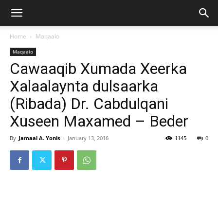
Home
Maqaalo
Maqaalo
Cawaaqib Xumada Xeerka
Xalaalaynta dulsaarka
(Ribada) Dr. Cabdulqani
Xuseen Maxamed – Beder
By
Jamaal A. Yonis
-
January 13, 2016
1145
0