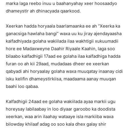
marka laga reebo inuu u baahanyahay xeer hoosaadyo
dhameystir ah dhinacyada qaarkood.
Xeerkan hadda horyaala baarlamaanka ee ah “Xeerka ka
ganacsiga hawlaha bangi” waxa uu ku jiray ajendayaasha
kalfadhiyada golaha wakiilada ilaa wakhtigii xukuumadii
hore ee Madaxweyne Daahir Riyaale Kaahin, laga soo
bilaabo kalfadhigii 17aad ee golaha ilaa kalfadhiga hadda
furan oo ah kii 29aad, mudadaas dheer ee xeerkan
qabyadi ahi horyaalay golaha waxa muuqatay inaanay cidi
isku kelifin dhameystirkiisa, maadaama aanay muuqan
baahi loo qabaa.
Kalfadhigii 24aad ee golaha wakiilada ayaa markii ugu
horeysay labilaabay in loo diyaar garoobo ka doodista
xeerkan, waa arin ilaahay wataaye isla markiiba waxa
bilowday khilaaf adag oo soo kala dhex galay shir