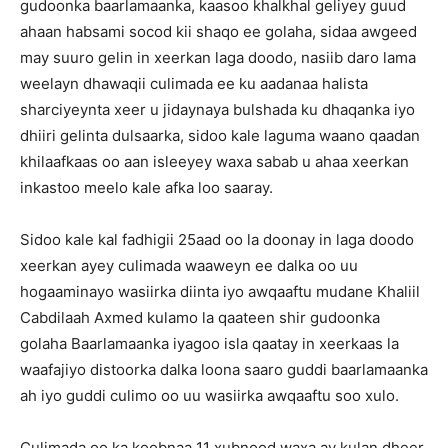
gudoonka baarlamaanka, kaasoo khalkhal geliyey guud
ahaan habsami socod kii shaqo ee golaha, sidaa awgeed
may suuro gelin in xeerkan laga doodo, nasiib daro lama
weelayn dhawaqii culimada ee ku aadanaa halista
sharciyeynta xeer u jidaynaya bulshada ku dhaqanka iyo
dhiiri gelinta dulsaarka, sidoo kale laguma waano qaadan
khilaafkaas oo aan isleeyey waxa sabab u ahaa xeerkan
inkastoo meelo kale afka loo saaray.
Sidoo kale kal fadhigii 25aad oo la doonay in laga doodo
xeerkan ayey culimada waaweyn ee dalka oo uu
hogaaminayo wasiirka diinta iyo awqaaftu mudane Khaliil
Cabdilaah Axmed kulamo la qaateen shir gudoonka
golaha Baarlamaanka iyagoo isla qaatay in xeerkaas la
waafajiyo distoorka dalka loona saaro guddi baarlamaanka
ah iyo guddi culimo oo uu wasiirka awqaaftu soo xulo.
Culimada oo ka koobnaa 11 xubnood waxa ay kulan dheer