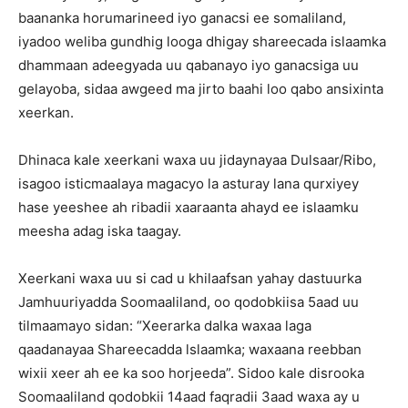
baananka horumarineed iyo ganacsi ee somaliland,
iyadoo weliba gundhig looga dhigay shareecada islaamka
dhammaan adeegyada uu qabanayo iyo ganacsiga uu
gelayoba, sidaa awgeed ma jirto baahi loo qabo ansixinta
xeerkan.
Dhinaca kale xeerkani waxa uu jidaynayaa Dulsaar/Ribo,
isagoo isticmaalaya magacyo la asturay lana qurxiyey
hase yeeshee ah ribadii xaaraanta ahayd ee islaamku
meesha adag iska taagay.
Xeerkani waxa uu si cad u khilaafsan yahay dastuurka
Jamhuuriyadda Soomaaliland, oo qodobkiisa 5aad uu
tilmaamayo sidan: “Xeerarka dalka waxaa laga
qaadanayaa Shareecadda lslaamka; waxaana reebban
wixii xeer ah ee ka soo horjeeda”. Sidoo kale disrooka
Soomaaliland qodobkii 14aad faqradii 3aad waxa ay u