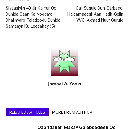
Previous article
Next article
Siyaasiyiin 40 Jir Ka Yar Oo
Cali Sugule Dun-Carbeed:
Dunida Caan Ka Noqday:
Halgamaaggii Aan Hadh-Gelin
Dhalinyaro Taladoodu Dunida
W/Q: Axmed Nuur Guruje
Samaayn Ku Leedahay (5)
Jamaal A. Yonis
RELATED ARTICLES
MORE FROM AUTHOR
Qabridahar: Maxay Galabsadeen Oo