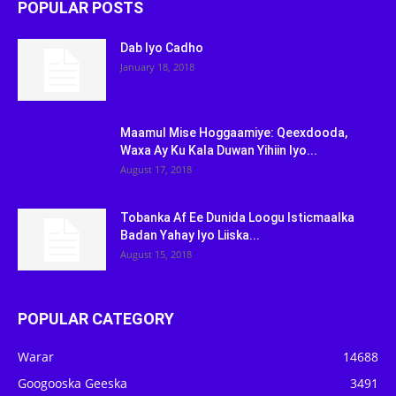
POPULAR POSTS
Dab Iyo Cadho
January 18, 2018
Maamul Mise Hoggaamiye: Qeexdooda,
Waxa Ay Ku Kala Duwan Yihiin Iyo...
August 17, 2018
Tobanka Af Ee Dunida Loogu Isticmaalka
Badan Yahay Iyo Liiska...
August 15, 2018
POPULAR CATEGORY
Warar
14688
Googooska Geeska
3491