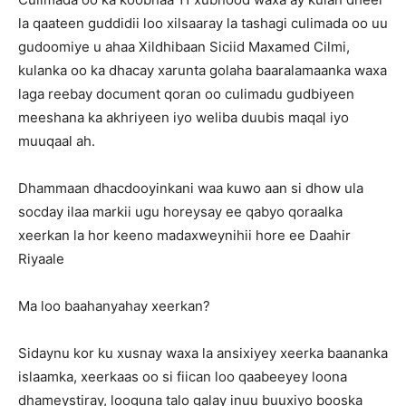
la qaateen guddidii loo xilsaaray la tashagi culimada oo uu
gudoomiye u ahaa Xildhibaan Siciid Maxamed Cilmi,
kulanka oo ka dhacay xarunta golaha baaralamaanka waxa
laga reebay document qoran oo culimadu gudbiyeen
meeshana ka akhriyeen iyo weliba duubis maqal iyo
muuqaal ah.
Dhammaan dhacdooyinkani waa kuwo aan si dhow ula
socday ilaa markii ugu horeysay ee qabyo qoraalka
xeerkan la hor keeno madaxweynihii hore ee Daahir
Riyaale
Ma loo baahanyahay xeerkan?
Sidaynu kor ku xusnay waxa la ansixiyey xeerka baananka
islaamka, xeerkaas oo si fiican loo qaabeeyey loona
dhameystiray, looguna talo galay inuu buuxiyo booska