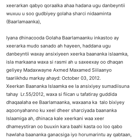
xeerarkan qabyo qoraalka ahaa hadana ugu danbeyntii
wuxuu u soo gudbiyey golaha sharci nidaaminta
(Baarlamaanka),
Iyana dhinacooda Golaha Baarlamaanku inkastoo ay
xeerarka mudo sanado ah hayeen, haddana ugu
danbeyntii waxay ansixiyeen xeerka baananka islaamka,
isla markaana waxa si rasmi ah u saxeexay oo dhaqan
geliyey Madaxwayne Axmed Maxamed Siilaanyo
taariikhdu markay ahayd: October 03, 2012.
Xeerkan Baananka Islaamka ee la ansixiyey sumadiisuna
tahay Lr.55/2012, waxa si fiican u tafatiray guddida
dhaqaalaha ee Baarlamaanka, waxaana ka talo bixiyey
aqoonyahanno ku xeel dheer sharciyada baananka
Islaamiga ah, dhinaca kale xeerkani waa xeer
dhameystiran oo buuxin kara baahi kasta oo loo qabo
hawlaha baananka ganacsiga iyo horumarintu ay qabtaan,