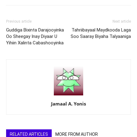
Previous article
Next article
Guddiga Bixinta Darajooyinka
Tahriibayaal Maydkooda Laga
Oo Sheegay Inay Diyaar U
Soo Saaray Biyaha Talyaaniga
Yihiin Xalinta Cabashooyinka
Jamaal A. Yonis
RELATED ARTICLES
MORE FROM AUTHOR