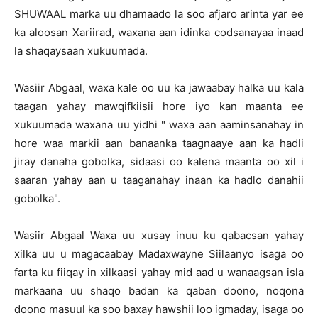
SHUWAAL marka uu dhamaado la soo afjaro arinta yar ee
ka aloosan Xariirad, waxana aan idinka codsanayaa inaad
la shaqaysaan xukuumada.
Wasiir Abgaal, waxa kale oo uu ka jawaabay halka uu kala
taagan yahay mawqifkiisii hore iyo kan maanta ee
xukuumada waxana uu yidhi " waxa aan aaminsanahay in
hore waa markii aan banaanka taagnaaye aan ka hadli
jiray danaha gobolka, sidaasi oo kalena maanta oo xil i
saaran yahay aan u taaganahay inaan ka hadlo danahii
gobolka".
Wasiir Abgaal Waxa uu xusay inuu ku qabacsan yahay
xilka uu u magacaabay Madaxwayne Siilaanyo isaga oo
farta ku fiiqay in xilkaasi yahay mid aad u wanaagsan isla
markaana uu shaqo badan ka qaban doono, noqona
doono masuul ka soo baxay hawshii loo igmaday, isaga oo