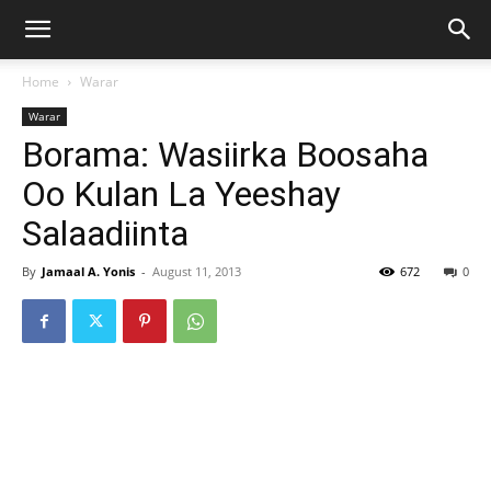
Home
Warar
Warar
Borama: Wasiirka Boosaha
Oo Kulan La Yeeshay
Salaadiinta
By
Jamaal A. Yonis
-
August 11, 2013
672
0