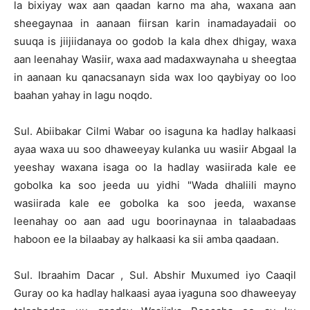
la bixiyay wax aan qaadan karno ma aha, waxana aan
sheegaynaa in aanaan fiirsan karin inamadayadaii oo
suuqa is jiijiidanaya oo godob la kala dhex dhigay, waxa
aan leenahay Wasiir, waxa aad madaxwaynaha u sheegtaa
in aanaan ku qanacsanayn sida wax loo qaybiyay oo loo
baahan yahay in lagu noqdo.
Sul. Abiibakar Cilmi Wabar oo isaguna ka hadlay halkaasi
ayaa waxa uu soo dhaweeyay kulanka uu wasiir Abgaal la
yeeshay waxana isaga oo la hadlay wasiirada kale ee
gobolka ka soo jeeda uu yidhi "Wada dhaliili mayno
wasiirada kale ee gobolka ka soo jeeda, waxanse
leenahay oo aan aad ugu boorinaynaa in talaabadaas
haboon ee la bilaabay ay halkaasi ka sii amba qaadaan.
Sul. Ibraahim Dacar , Sul. Abshir Muxumed iyo Caaqil
Guray oo ka hadlay halkaasi ayaa iyaguna soo dhaweeyay