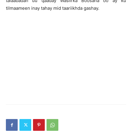
talaabadan uu qaaday Wasiirka Boosaha oo ay ku
tilmaameen inay tahay mid taariikhda gashay.