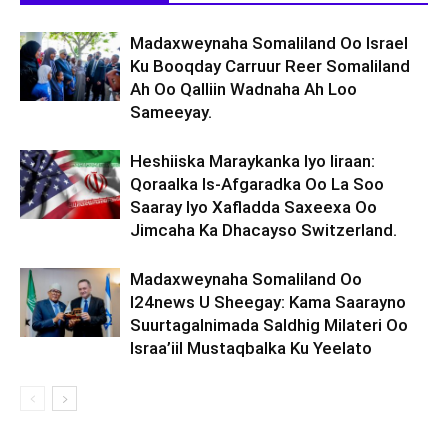
Madaxweynaha Somaliland Oo Israel
Ku Booqday Carruur Reer Somaliland
Ah Oo Qalliin Wadnaha Ah Loo
Sameeyay.
Heshiiska Maraykanka Iyo Iiraan:
Qoraalka Is-Afgaradka Oo La Soo
Saaray Iyo Xafladda Saxeexa Oo
Jimcaha Ka Dhacayso Switzerland.
Madaxweynaha Somaliland Oo
I24news U Sheegay: Kama Saarayno
Suurtagalnimada Saldhig Milateri Oo
Israa’iil Mustaqbalka Ku Yeelato