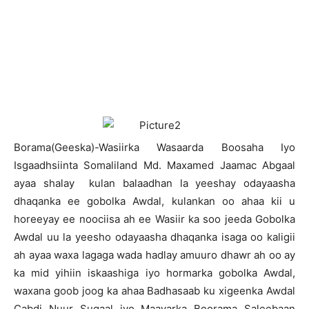
B
orama(Geeska)-Wasiirka Wasaarda Boosaha Iyo
Isgaadhsiinta Somaliland Md. Maxamed Jaamac Abgaal
ayaa shalay kulan balaadhan la yeeshay odayaasha
dhaqanka ee gobolka Awdal, kulankan oo ahaa kii u
horeeyay ee noociisa ah ee Wasiir ka soo jeeda Gobolka
Awdal uu la yeesho odayaasha dhaqanka isaga oo kaligii
ah ayaa waxa lagaga wada hadlay amuuro dhawr ah oo ay
ka mid yihiin iskaashiga iyo hormarka gobolka Awdal,
waxana goob joog ka ahaa Badhasaab ku xigeenka Awdal
Cabdi Nuur Sugaal iyo Maayarka Boorama Saleebaan