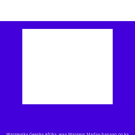
Wargeyska Geeska Afrika, waa Wargeys Madax-banaan oo ka