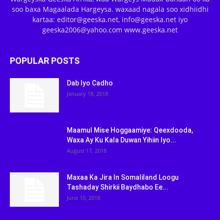
soo baxa Magaalada Hargeysa. waxaad nagala soo xidhiidhi
kartaa: editor@geeska.net, info@geeska.net iyo
geeska2006@yahoo.com www.geeska.net
POPULAR POSTS
Dab Iyo Cadho
January 18, 2018
Maamul Mise Hoggaamiye: Qeexdooda,
Waxa Ay Ku Kala Duwan Yihiin Iyo...
August 17, 2018
Maxaa Ka Jira In Somaliland Loogu
Tashaday Shirkii Baydhabo Ee...
June 10, 2018