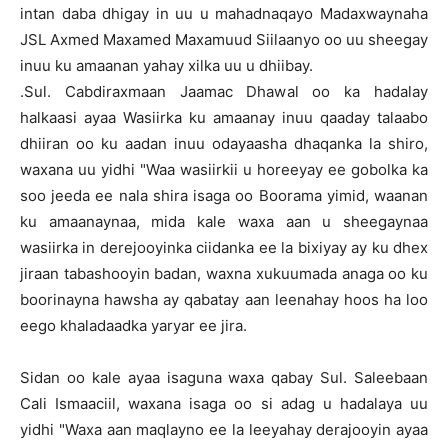
intan daba dhigay in uu u mahadnaqayo Madaxwaynaha
JSL Axmed Maxamed Maxamuud Siilaanyo oo uu sheegay
inuu ku amaanan yahay xilka uu u dhiibay.
.Sul. Cabdiraxmaan Jaamac Dhawal oo ka hadalay
halkaasi ayaa Wasiirka ku amaanay inuu qaaday talaabo
dhiiran oo ku aadan inuu odayaasha dhaqanka la shiro,
waxana uu yidhi "Waa wasiirkii u horeeyay ee gobolka ka
soo jeeda ee nala shira isaga oo Boorama yimid, waanan
ku amaanaynaa, mida kale waxa aan u sheegaynaa
wasiirka in derejooyinka ciidanka ee la bixiyay ay ku dhex
jiraan tabashooyin badan, waxna xukuumada anaga oo ku
boorinayna hawsha ay qabatay aan leenahay hoos ha loo
eego khaladaadka yaryar ee jira.
Sidan oo kale ayaa isaguna waxa qabay Sul. Saleebaan
Cali Ismaaciil, waxana isaga oo si adag u hadalaya uu
yidhi "Waxa aan maqlayno ee la leeyahay derajooyin ayaa