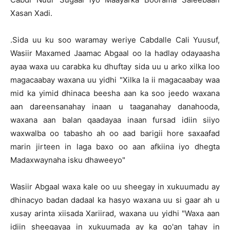
Xasan Xadi.
.Sida uu ku soo waramay weriye Cabdalle Cali Yuusuf,
Wasiir Maxamed Jaamac Abgaal oo la hadlay odayaasha
ayaa waxa uu carabka ku dhuftay sida uu u arko xilka loo
magacaabay waxana uu yidhi "Xilka la ii magacaabay waa
mid ka yimid dhinaca beesha aan ka soo jeedo waxana
aan dareensanahay inaan u taaganahay danahooda,
waxana aan balan qaadayaa inaan fursad idiin siiyo
waxwalba oo tabasho ah oo aad barigii hore saxaafad
marin jirteen in laga baxo oo aan afkiina iyo dhegta
Madaxwaynaha isku dhaweeyo"
Wasiir Abgaal waxa kale oo uu sheegay in xukuumadu ay
dhinacyo badan dadaal ka hasyo waxana uu si gaar ah u
xusay arinta xiisada Xariirad, waxana uu yidhi "Waxa aan
idiin sheegayaa in xukuumada ay ka go'an tahay in