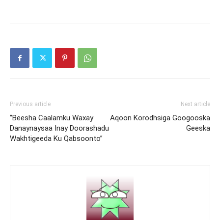
Previous article
Next article
“Beesha Caalamku Waxay
Aqoon Korodhsiga Googooska
Danaynaysaa Inay Doorashadu
Geeska
Wakhtigeeda Ku Qabsoonto”