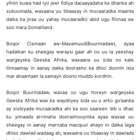
yihiin kuwa had iyo jeer fidiya dacaayadaha ka dhanka ah
xukuumada, waxaana uu tibaaxay in mucaaradka maanta
dalka ka jiraa uu yahay mucaaradkii abid ugu fiicnaa ee
soo mara Somaliland.
Boqor Cismaan aw-Maxamuud(Buurmadaw), ayaa
hadalkan ku sheegay waraysi gaar ah oo uu la yeeshay
wargeyska Geeska Afrika, waxaana uu sida oo kale
tilmaamay in aanay dalka doorasho ka dhici doonin isla
mar ahaantaan la samayn doono muddo kordhin.
Boqor Buurmadaw, waxaa oo ugu horeyn wargeyska
Geeska Afrika wax ka waydiiyey sida uu u arko go’aanka
ay xisbiyada mucaaradka ahi ka soo saareen dib u dhac
ku yimaada arrimaha doorashooyinka ayaa waxaa uu
sheegay in aanay marnaba macquul ahayn in dalka laga
dhiso dawlad wadaag ah, waxaana uu tibaaxay in dawlada