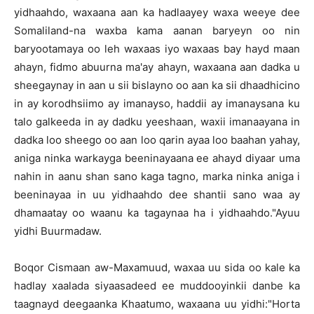
yidhaahdo, waxaana aan ka hadlaayey waxa weeye dee
Somaliland-na waxba kama aanan baryeyn oo nin
baryootamaya oo leh waxaas iyo waxaas bay hayd maan
ahayn, fidmo abuurna ma'ay ahayn, waxaana aan dadka u
sheegaynay in aan u sii bislayno oo aan ka sii dhaadhicino
in ay korodhsiimo ay imanayso, haddii ay imanaysana ku
talo galkeeda in ay dadku yeeshaan, waxii imanaayana in
dadka loo sheego oo aan loo qarin ayaa loo baahan yahay,
aniga ninka warkayga beeninayaana ee ahayd diyaar uma
nahin in aanu shan sano kaga tagno, marka ninka aniga i
beeninayaa in uu yidhaahdo dee shantii sano waa ay
dhamaatay oo waanu ka tagaynaa ha i yidhaahdo."Ayuu
yidhi Buurmadaw.
Boqor Cismaan aw-Maxamuud, waxaa uu sida oo kale ka
hadlay xaalada siyaasadeed ee muddooyinkii danbe ka
taagnayd deegaanka Khaatumo, waxaana uu yidhi:"Horta