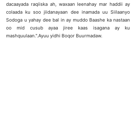
dacaayada raqiiska ah, waxaan leenahay mar haddii ay
colaada ku soo jiidanayaan dee inamada uu Siilaanyo
Sodoga u yahay dee bal in ay muddo Baashe ka nastaan
oo mid cusub ayaa jiree kaas isagana ay ku
mashquulaan.".Ayuu yidhi Boqor Buurmadaw.