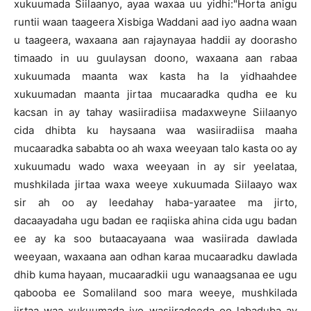
xukuumada Siilaanyo, ayaa waxaa uu yidhi:"Horta anigu
runtii waan taageera Xisbiga Waddani aad iyo aadna waan
u taageera, waxaana aan rajaynayaa haddii ay doorasho
timaado in uu guulaysan doono, waxaana aan rabaa
xukuumada maanta wax kasta ha la yidhaahdee
xukuumadan maanta jirtaa mucaaradka qudha ee ku
kacsan in ay tahay wasiiradiisa madaxweyne Siilaanyo
cida dhibta ku haysaana waa wasiiradiisa maaha
mucaaradka sababta oo ah waxa weeyaan talo kasta oo ay
xukuumadu wado waxa weeyaan in ay sir yeelataa,
mushkilada jirtaa waxa weeye xukuumada Siilaayo wax
sir ah oo ay leedahay haba-yaraatee ma jirto,
dacaayadaha ugu badan ee raqiiska ahina cida ugu badan
ee ay ka soo butaacayaana waa wasiirada dawlada
weeyaan, waxaana aan odhan karaa mucaaradku dawlada
dhib kuma hayaan, mucaaradkii ugu wanaagsanaa ee ugu
qabooba ee Somaliland soo mara weeye, mushkilada
jirtaa waa xukuumada iyo wasiiradeeda oo labaduba ay