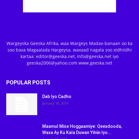
Wargeyska Geeska Afrika, waa Wargeys Madax-banaan oo ka
soo baxa Magaalada Hargeysa. waxaad nagala soo xidhiidhi
kartaa: editor@geeska.net, info@geeska.net iyo
geeska2006@yahoo.com www.geeska.net
POPULAR POSTS
Dab Iyo Cadho
January 18, 2018
Maamul Mise Hoggaamiye: Qeexdooda,
Waxa Ay Ku Kala Duwan Yihiin Iyo...