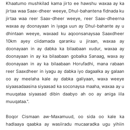
Khaatumo mushkilad kama jirto ee hawshu waxaa ay ka
jirtaa waa Saax-dheer weeye, Dhul-bahantena fidnada ku
jirtaa waa reer Saax-dheer weeye, reer Saax-dheerna
waxaa ay doonayaan in iyaga uun ay Dhul-bahante ay u
dhintaan weeye, waxaad ku aqoonsanaysaa Saaxdheer
10km ayey ciidamada qaranku u jiraan, waxaa ay
doonayaan in ay dabka ka bilaabaan xudur, waxaa ay
doonayaan in ay ka bilaabaan gobalka Sanaag, waxa ay
doonayaan in ay ka bilaabaan Horufadhi, mana rabaan
reer Saaxdheer in iyagu ay dabka iyo dagaalka ay galaan
oo ay meelaha kale ay dabka galiyaan, waxa weeye
siyaasadaasina siyaasad ka soconaysa maaha, waxaa ay u
muuqataa siyaasad dibin daabyo ah oo ay aniga iila
muuqataa.".
Boqor Cismaan aw-Maxamuud, oo sida oo kale ka
hadlaaya qaabka ay wasiiradu mucaaradka ugu yihiin