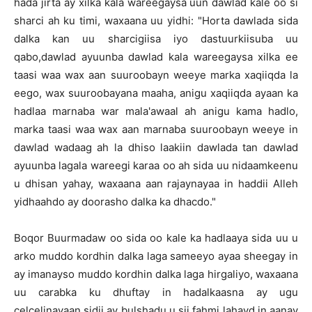
hada jirta ay xilka kala wareegaysa uun dawlad kale oo si
sharci ah ku timi, waxaana uu yidhi: "Horta dawlada sida
dalka kan uu sharcigiisa iyo dastuurkiisuba uu
qabo,dawlad ayuunba dawlad kala wareegaysa xilka ee
taasi waa wax aan suuroobayn weeye marka xaqiiqda la
eego, wax suuroobayana maaha, anigu xaqiiqda ayaan ka
hadlaa marnaba war mala'awaal ah anigu kama hadlo,
marka taasi waa wax aan marnaba suuroobayn weeye in
dawlad wadaag ah la dhiso laakiin dawlada tan dawlad
ayuunba lagala wareegi karaa oo ah sida uu nidaamkeenu
u dhisan yahay, waxaana aan rajaynayaa in haddii Alleh
yidhaahdo ay doorasho dalka ka dhacdo."
Boqor Buurmadaw oo sida oo kale ka hadlaaya sida uu u
arko muddo kordhin dalka laga sameeyo ayaa sheegay in
ay imanayso muddo kordhin dalka laga hirgaliyo, waxaana
uu carabka ku dhuftay in hadalkaasna ay ugu
celcelinayaan sidii ay bulshadu u sii fahmi lahayd in aanay