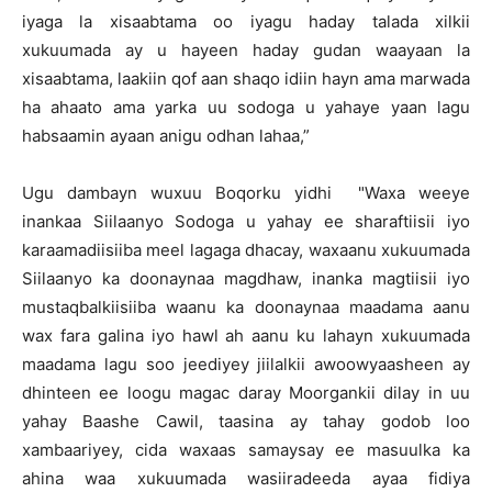
iyaga la xisaabtama oo iyagu haday talada xilkii
xukuumada ay u hayeen haday gudan waayaan la
xisaabtama, laakiin qof aan shaqo idiin hayn ama marwada
ha ahaato ama yarka uu sodoga u yahaye yaan lagu
habsaamin ayaan anigu odhan lahaa,”
Ugu dambayn wuxuu Boqorku yidhi "Waxa weeye
inankaa Siilaanyo Sodoga u yahay ee sharaftiisii iyo
karaamadiisiiba meel lagaga dhacay, waxaanu xukuumada
Siilaanyo ka doonaynaa magdhaw, inanka magtiisii iyo
mustaqbalkiisiiba waanu ka doonaynaa maadama aanu
wax fara galina iyo hawl ah aanu ku lahayn xukuumada
maadama lagu soo jeediyey jiilalkii awoowyaasheen ay
dhinteen ee loogu magac daray Moorgankii dilay in uu
yahay Baashe Cawil, taasina ay tahay godob loo
xambaariyey, cida waxaas samaysay ee masuulka ka
ahina waa xukuumada wasiiradeeda ayaa fidiya