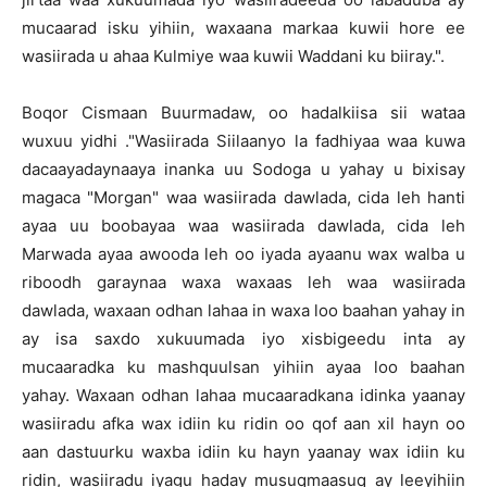
mucaarad isku yihiin, waxaana markaa kuwii hore ee
wasiirada u ahaa Kulmiye waa kuwii Waddani ku biiray.".
Boqor Cismaan Buurmadaw, oo hadalkiisa sii wataa
wuxuu yidhi ."Wasiirada Siilaanyo la fadhiyaa waa kuwa
dacaayadaynaaya inanka uu Sodoga u yahay u bixisay
magaca "Morgan" waa wasiirada dawlada, cida leh hanti
ayaa uu boobayaa waa wasiirada dawlada, cida leh
Marwada ayaa awooda leh oo iyada ayaanu wax walba u
riboodh garaynaa waxa waxaas leh waa wasiirada
dawlada, waxaan odhan lahaa in waxa loo baahan yahay in
ay isa saxdo xukuumada iyo xisbigeedu inta ay
mucaaradka ku mashquulsan yihiin ayaa loo baahan
yahay. Waxaan odhan lahaa mucaaradkana idinka yaanay
wasiiradu afka wax idiin ku ridin oo qof aan xil hayn oo
aan dastuurku waxba idiin ku hayn yaanay wax idiin ku
ridin, wasiiradu iyagu haday musuqmaasuq ay leeyihiin