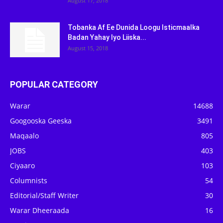
August 17, 2018
Tobanka Af Ee Dunida Loogu Isticmaalka
Badan Yahay Iyo Liiska...
August 15, 2018
POPULAR CATEGORY
Warar
14688
Googooska Geeska
3491
Maqaalo
805
JOBS
403
Ciyaaro
103
Columnists
54
Editorial/Staff Writer
30
Warar Dheeraada
16