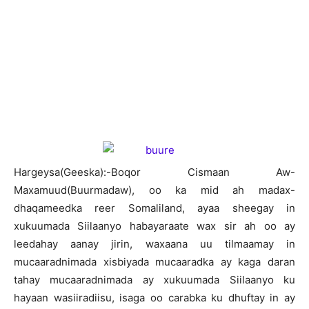
H
argeysa(Geeska):-Boqor Cismaan Aw-
Maxamuud(Buurmadaw), oo ka mid ah madax-
dhaqameedka reer Somaliland, ayaa sheegay in
xukuumada Siilaanyo habayaraate wax sir ah oo ay
leedahay aanay jirin, waxaana uu tilmaamay in
mucaaradnimada xisbiyada mucaaradka ay kaga daran
tahay mucaaradnimada ay xukuumada Siilaanyo ku
hayaan wasiiradiisu, isaga oo carabka ku dhuftay in ay