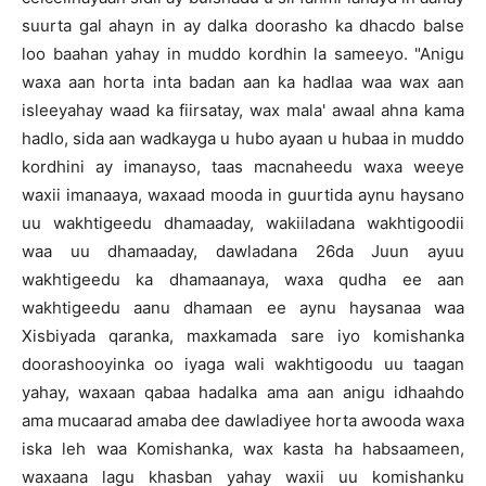
suurta gal ahayn in ay dalka doorasho ka dhacdo balse
loo baahan yahay in muddo kordhin la sameeyo. "Anigu
waxa aan horta inta badan aan ka hadlaa waa wax aan
isleeyahay waad ka fiirsatay, wax mala' awaal ahna kama
hadlo, sida aan wadkayga u hubo ayaan u hubaa in muddo
kordhini ay imanayso, taas macnaheedu waxa weeye
waxii imanaaya, waxaad mooda in guurtida aynu haysano
uu wakhtigeedu dhamaaday, wakiiladana wakhtigoodii
waa uu dhamaaday, dawladana 26da Juun ayuu
wakhtigeedu ka dhamaanaya, waxa qudha ee aan
wakhtigeedu aanu dhamaan ee aynu haysanaa waa
Xisbiyada qaranka, maxkamada sare iyo komishanka
doorashooyinka oo iyaga wali wakhtigoodu uu taagan
yahay, waxaan qabaa hadalka ama aan anigu idhaahdo
ama mucaarad amaba dee dawladiyee horta awooda waxa
iska leh waa Komishanka, wax kasta ha habsaameen,
waxaana lagu khasban yahay waxii uu komishanku