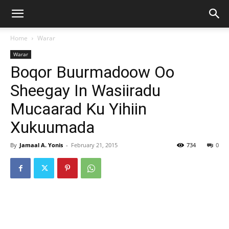
Home
Warar
Warar
Boqor Buurmadoow Oo
Sheegay In Wasiiradu
Mucaarad Ku Yihiin
Xukuumada
By
Jamaal A. Yonis
-
February 21, 2015
734
0