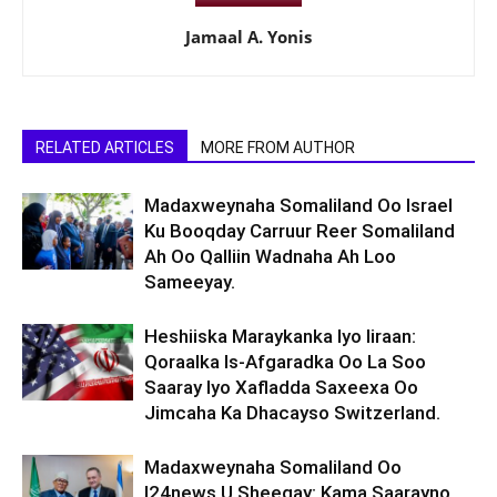
Jamaal A. Yonis
RELATED ARTICLES
MORE FROM AUTHOR
Madaxweynaha Somaliland Oo Israel
Ku Booqday Carruur Reer Somaliland
Ah Oo Qalliin Wadnaha Ah Loo
Sameeyay.
Heshiiska Maraykanka Iyo Iiraan:
Qoraalka Is-Afgaradka Oo La Soo
Saaray Iyo Xafladda Saxeexa Oo
Jimcaha Ka Dhacayso Switzerland.
Madaxweynaha Somaliland Oo
I24news U Sheegay: Kama Saarayno