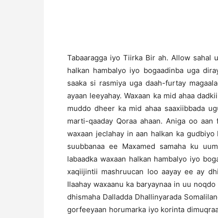
T
abaaragga iyo Tiirka Bir ah. Allow sahal
halkan hambalyo iyo bogaadinba uga dira
saaka si rasmiya uga daah-furtay magaal
ayaan leeyahay. Waxaan ka mid ahaa dadkii
muddo dheer ka mid ahaa saaxiibbada ug
marti-qaaday Qoraa ahaan. Aniga oo aan 
waxaan jeclahay in aan halkan ka gudbiyo 
suubbanaa ee Maxamed samaha ku uumay
labaadka waxaan halkan hambalyo iyo boga
xaqiijintii mashruucan loo aayay ee ay d
Ilaahay waxaanu ka baryaynaa in uu noqdo
dhismaha Dalladda Dhallinyarada Somalila
gorfeeyaan horumarka iyo korinta dimuqra