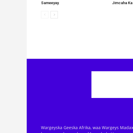
Sameeyay.
Jimcaha Ka
Wargeyska Geeska Afrika, waa Wargeys Madax