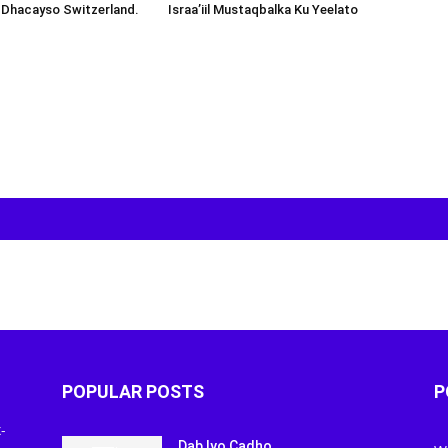
 Dhacayso Switzerland.
Israa’iil Mustaqbalka Ku Yeelato
POPULAR POSTS
P
-
Dab Iyo Cadho