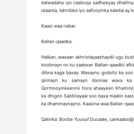
balwadaha iyo caabuqa sadheeyay dhalliny
la’aanta, tahriibka iyo aafooyinka kaleba ay k
Kaasi waa nabar.
Ballan-qaadka:
Halkan, waxaan akhristayaashaydii ugu bus
koobnayn oo ku saabsan Ballan-qaadkii afka
dibna kaga baxay. Waxaynu godollo ka soo
qiimayn ku samayn donnaa waxa ka 
Qormooyinkeennii hore ahaayeen Khamiisla
ka dhigno Sabtiilayaal soo baxa maalin kast
ka dhammaynayno. Kaasina waa Ballan-qaa
Qalinka: Boobe Yuusuf Ducaale, cankaabo@