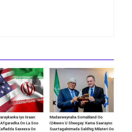
araykanka Iyo Iiraan:
Madaxweynaha Somaliland Oo
s-Afgaradka Oo La Soo
I24news U Sheegay: Kama Saarayno
Xafladda Saxeexa Oo
Suurtagalnimada Saldhig Milateri Oo