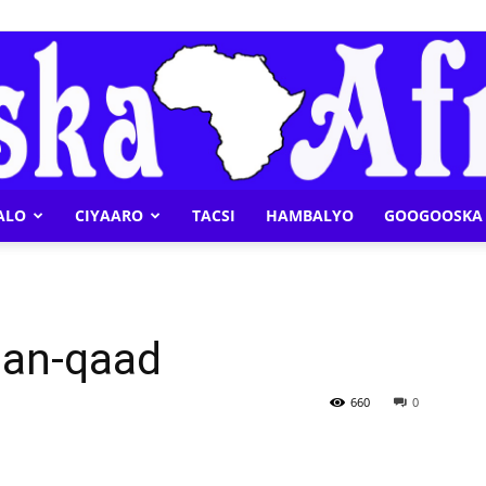
ALO
CIYAARO
TACSI
HAMBALYO
GOOGOOSKA 
Geeska
lan-qaad
Afrika
660
0