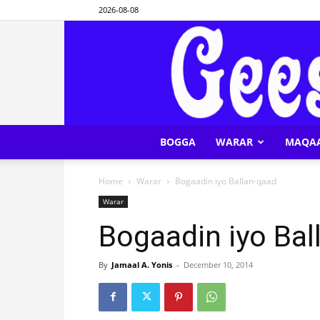
2026-08-08
BOGGA
WARAR
MAQA
Home
Warar
Bogaadin iyo Ballan-qaad
Warar
Bogaadin iyo Bal
By
Jamaal A. Yonis
-
December 10, 2014