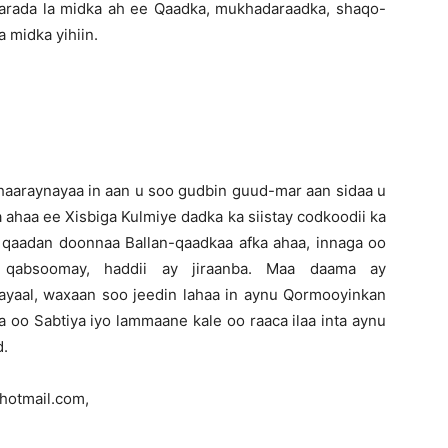
arada la midka ah ee Qaadka, mukhadaraadka, shaqo-
a midka yihiin.
haaraynayaa in aan u soo gudbin guud-mar aan sidaa u
 ahaa ee Xisbiga Kulmiye dadka ka siistay codkoodii ka
 qaadan doonnaa Ballan-qaadkaa afka ahaa, innaga oo
qabsoomay, haddii ay jiraanba. Maa daama ay
yaal, waxaan soo jeedin lahaa in aynu Qormooyinkan
a oo Sabtiya iyo lammaane kale oo raaca ilaa inta aynu
d.
hotmail.com,