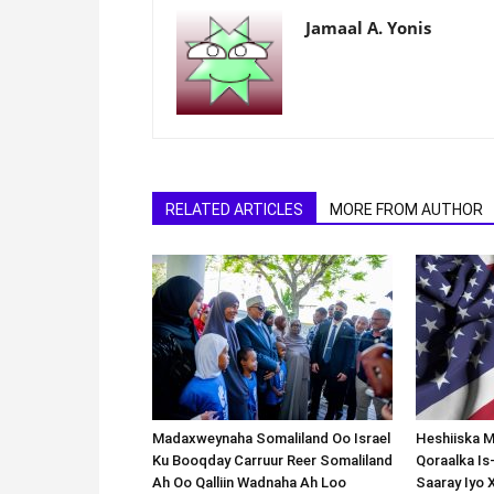
Jamaal A. Yonis
RELATED ARTICLES
MORE FROM AUTHOR
Madaxweynaha Somaliland Oo Israel
Heshiiska M
Ku Booqday Carruur Reer Somaliland
Qoraalka I
Ah Oo Qalliin Wadnaha Ah Loo
Saaray Iyo 