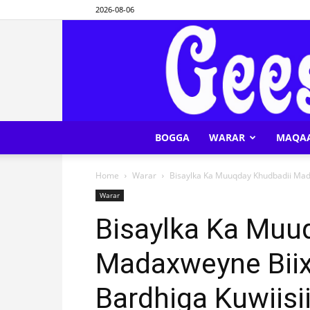
2026-08-06
BOGGA
WARAR
MAQA
Home
Warar
Bisaylka Ka Muuqday Khudbadii Madax
Warar
Bisaylka Ka Muu
Madaxweyne Biixi
Bardhiga Kuwiisi