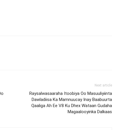
Next article
Oo
Raysalwasaaraha Itoobiya Oo Masuuliyiinta
Dawladiisa Ka Mamnuucay Inay Baabuurta
Qaaliga Ah Ee V8 Ku Dhex Wataan Gudaha
Magaalooyinka Dalkaas