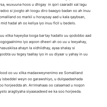
sa, wuxuuna hoos u dhigay in qori caaradii xal lagu
yadoo si joogto ah loogu diro baaqyo badan oo ah inuu
maliland oo markii u horaysay aad u kala qaybsan,
id hadal ah oo keliya iyo inuu ficil u bedelo.
tii uu xilka hayeyba looga bartay hadallo uu qodobbo aad
xogogaalnimo iyo aqoon dheeri ah oo uu u leeyahay,
hasuskiisa ahayn la xidhiidhay, ayaa shalay si
bta uu tegey taallay iyo in uu diyaar u yahay in uu
bilood oo uu xilka madaxweynenimo ee Somaliland
y isbeddel weyn oo garawshiyo, u dulqaadashada
soo horjeedda ah. Arrimahaas oo calaamad u noqon
ysto aragtiyaha siyaasadeed ee ka soo horjeeda.