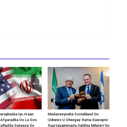
araykanka Iyo Iiraan:
Madaxweynaha Somaliland Oo
s-Afgaradka Oo La Soo
I24news U Sheegay: Kama Saarayno
Xafladda Saxeexa Oo
Suurtagalnimada Saldhig Milateri Oo