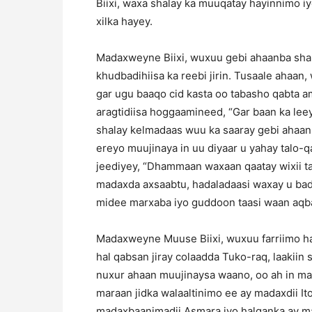
Biixi, waxa shalay ka muuqatay hayinnimo 
xilka hayey.
Madaxweyne Biixi, wuxuu gebi ahaanba sha
khudbadihiisa ka reebi jirin. Tusaale ahaan
gar ugu baaqo cid kasta oo tabasho qabta 
aragtidiisa hoggaamineed, “Gar baan ka lee
shalay kelmadaas wuu ka saaray gebi ahaa
ereyo muujinaya in uu diyaar u yahay talo-
jeediyey, “Dhammaan waxaan qaatay wixii ta
madaxda axsaabtu, hadaladaasi waxay u bad
midee marxaba iyo guddoon taasi waan aqbala
Madaxweyne Muuse Biixi, wuxuu farriimo ha
hal qabsan jiray colaadda Tuko-raq, laakiin
nuxur ahaan muujinaysa waano, oo ah in m
maraan jidka walaaltinimo ee ay madaxdii I
madaxbaanimadii Asmara iyo halganka ay ma