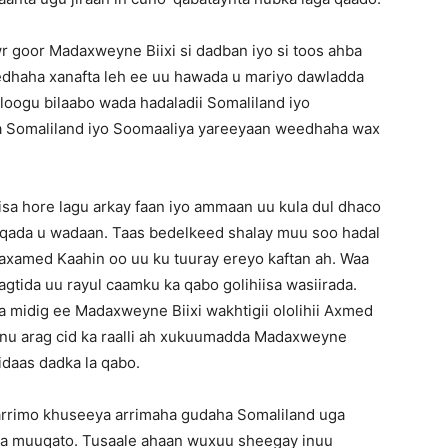
r goor Madaxweyne Biixi si dadban iyo si toos ahba
edhaha xanafta leh ee uu hawada u mariyo dawladda
 loogu bilaabo wada hadaladii Somaliland iyo
a Somaliland iyo Soomaaliya yareeyaan weedhaha wax
sa hore lagu arkay faan iyo ammaan uu kula dul dhaco
haqada u wadaan. Taas bedelkeed shalay muu soo hadal
Maxamed Kaahin oo uu ku tuuray ereyo kaftan ah. Waa
gtida uu rayul caamku ka qabo golihiisa wasiirada.
a midig ee Madaxweyne Biixi wakhtigii ololihii Axmed
nu arag cid ka raalli ah xukuumadda Madaxweyne
tidaas dadka la qabo.
arrimo khuseeya arrimaha gudaha Somaliland uga
 ka muuqato. Tusaale ahaan wuxuu sheegay inuu