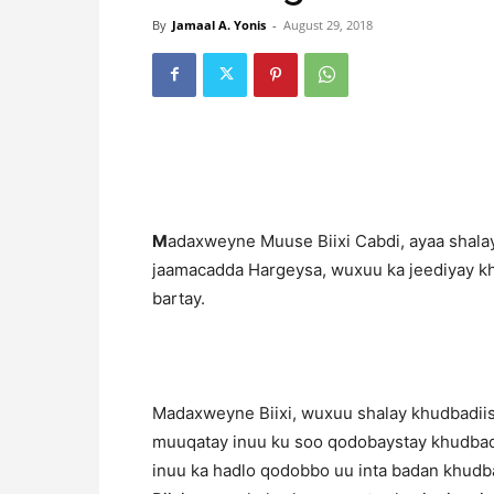
By
Jamaal A. Yonis
-
August 29, 2018
M
adaxweyne Muuse Biixi Cabdi, ayaa shala
jaamacadda Hargeysa, wuxuu ka jeediyay k
bartay.
Madaxweyne Biixi, wuxuu shalay khudbadiis
muuqatay inuu ku soo qodobaystay khudbad
inuu ka hadlo qodobbo uu inta badan khudba