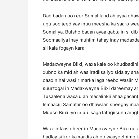
Dad badan oo reer Somaliland ah ayaa dhaw
ugu soo jeediyay inuu meesha ka saaro we
Somaliya. Bulsho badan ayaa qabta in si dib
Soomaaliya inay muhiim tahay inay madaxd
sii kala fogayn kara.
Madaxweyne Biixi, waxa kale oo khudbadihii
xubno ka mid ah wasiiradiisa iyo sida ay s
qaadin hal wasiir marka laga reebo Wasiir 
suurtogal in Madaxweyne Biixi dareemay ara
Tusaalena waxa u ah macalinkii ahaa gacant
Ismaaciil Samatar oo dhawaan sheegay inaa
Muuse Biixi iyo in uu isaga laftigiisuna arag
Waxa intaas dheer in Madaxweyne Biixi uu 
hadlay si kor ka xaadis ah oo waayeelnimo