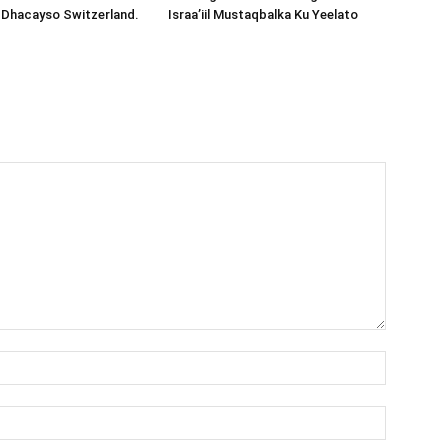
 Dhacayso Switzerland.
Israa’iil Mustaqbalka Ku Yeelato