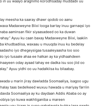
iyo in uu waayo aragnimo korodhsaday muddadii uu
lay meesha ka saaray dhawr qodob oo aanu
, waxa Madaxweyne Biixi looga bartay inuu garnaqsi iyo
amaba aaminsan fikir siyaasadeed oo ka duwan
yahay.” Ayuu ku caan baxay Madaxweyne Biixi, laakiin
nba khudbadiisa, waxaau u muuqda inuu ku bedelay
qaadasho iyo dhegeysigaa tusaaleyaasha loo soo
lo iyo tusaale ahaa ee halkan ay ka yidhaahdeen
naayeen oday ayaad tahay ee dadka isu soo jiid oo
y.” Ayuu yidhi oo uu hadalkiisa ku bilaabay.
wada u marin jiray dawladda Soomaaliya, isagoo ugu
 shalay taas bedelkeed wuxuu hawada u mariyay farriin
adaxda Soomaaliya ay ku daydaan Addis Ababa oo ay
toobiya iyo kuwa wakhtiganiba u mareen
anta ugu jiraan in cuno-qabataynta hubka laga qaado.