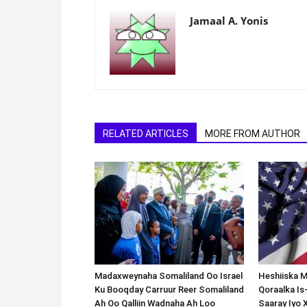
Jamaal A. Yonis
RELATED ARTICLES
MORE FROM AUTHOR
Madaxweynaha Somaliland Oo Israel
Heshiiska M
Ku Booqday Carruur Reer Somaliland
Qoraalka I
Ah Oo Qalliin Wadnaha Ah Loo
Saaray Iyo 