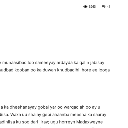
3263
45
Newspaper
y munaasibad loo sameeyay ardayda ka qalin jabisay
hudbad kooban oo ka duwan khudbadihii hore ee looga
a ka dheehanayay gobal yar oo warqad ah oo ay u
iisa. Waxa uu shalay gebi ahaanba meesha ka saaray
dihiisa ku soo dari jiray; ugu horreyn Madaxweyne