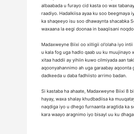
albaabada u furayo cid kasta oo wax tabanay
raadiyo. Hadalkiisa ayaa ku soo beegmaya i
ka shaqeeyo isu soo dhawaynta shacabka So
waxaana la eegi doonaa in baaqiisani noqdo m
Madaxweyne Biixi oo xilligii ol’olaha iyo in
u kala fog uga hadlo qaab uu ku muujinayo 
xitaa haddii ay yihiin kuwo cilmiyada aan tak
aqoonyahannimo ah uga garaabay aqoonta goo
dadkeeda u daba fadhiisto arrimo badan.
Si kastaba ha ahaate, Madaxweyne Biixi 8 
hayay, waxa shalay khudbadiisa ka muuqata
naqdiga iyo u dhego furnaanta aragtida ka 
kara waayo aragnimo iyo bisayl uu ku dhaga