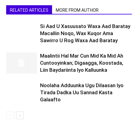
RELATED ARTICLES
MORE FROM AUTHOR
Si Aad U Xasuusato Waxa Aad Baratay
Macallin Noqo, Wax Kuqor Ama
Sawirro U Rog Waxa Aad Baratay
Maalintii Hal Mar Cun Mid Ka Mid Ah
Cuntooyinkan; Digaagga, Koostada,
Liin Baydariinta Iyo Kalluunka
Noolaha Adduunka Ugu Dilaasan Iyo
Tirada Dadka Uu Sannad Kasta
Galaafto