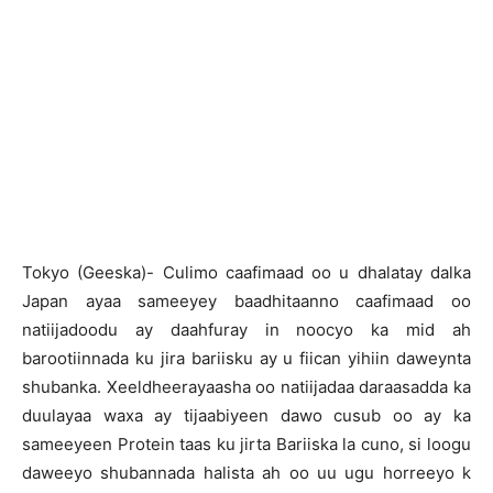
T
okyo (Geeska)- Culimo caafimaad oo u dhalatay dalka
Japan ayaa sameeyey baadhitaanno caafimaad oo
natiijadoodu ay daahfuray in noocyo ka mid ah
barootiinnada ku jira bariisku ay u fiican yihiin daweynta
shubanka. Xeeldheerayaasha oo natiijadaa daraasadda ka
duulayaa waxa ay tijaabiyeen dawo cusub oo ay ka
sameeyeen Protein taas ku jirta Bariiska la cuno, si loogu
daweeyo shubannada halista ah oo uu ugu horreeyo k