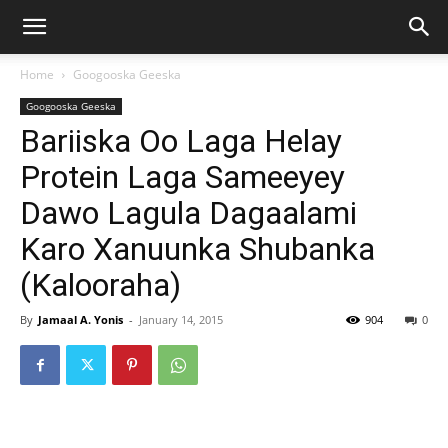
Home
Googooska Geeska
Googooska Geeska
Bariiska Oo Laga Helay
Protein Laga Sameeyey
Dawo Lagula Dagaalami
Karo Xanuunka Shubanka
(Kalooraha)
By
Jamaal A. Yonis
-
January 14, 2015
904
0