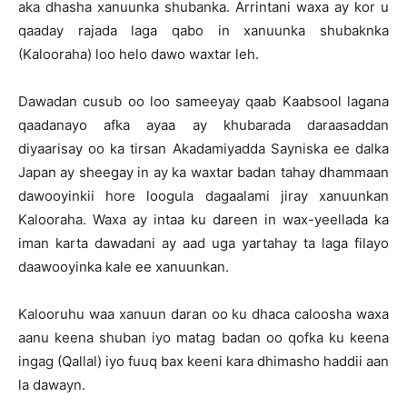
aka dhasha xanuunka shubanka. Arrintani waxa ay kor u
qaaday rajada laga qabo in xanuunka shubaknka
(Kalooraha) loo helo dawo waxtar leh.
Dawadan cusub oo loo sameeyay qaab Kaabsool lagana
qaadanayo afka ayaa ay khubarada daraasaddan
diyaarisay oo ka tirsan Akadamiyadda Sayniska ee dalka
Japan ay sheegay in ay ka waxtar badan tahay dhammaan
dawooyinkii hore loogula dagaalami jiray xanuunkan
Kalooraha. Waxa ay intaa ku dareen in wax-yeellada ka
iman karta dawadani ay aad uga yartahay ta laga filayo
daawooyinka kale ee xanuunkan.
Kalooruhu waa xanuun daran oo ku dhaca caloosha waxa
aanu keena shuban iyo matag badan oo qofka ku keena
ingag (Qallal) iyo fuuq bax keeni kara dhimasho haddii aan
la dawayn.