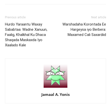
Previous article
Next article
Hurdo Yaraantu Waxay
Warshadaha Korontada Ee
Sababtaa: Wadne Xanuun,
Hargeysa iyo Berbera:
Faalig, Khalkhal Ku Dhaca
Maxamed Cali Saxardiid
Shaqada Maskaxda Iyo
Xaalado Kale
Jamaal A. Yonis