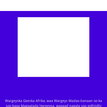
Wargeyska Geeska Afrika, waa Wargeys Madax-banaan oo ka
soo baxa Magaalada Hargeysa. waxaad nagala soo xidhiidhi