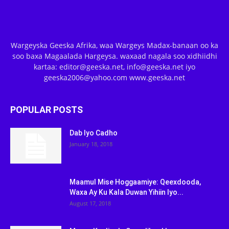
Wargeyska Geeska Afrika, waa Wargeys Madax-banaan oo ka
soo baxa Magaalada Hargeysa. waxaad nagala soo xidhiidhi
kartaa: editor@geeska.net, info@geeska.net iyo
geeska2006@yahoo.com www.geeska.net
POPULAR POSTS
Dab Iyo Cadho
January 18, 2018
Maamul Mise Hoggaamiye: Qeexdooda,
Waxa Ay Ku Kala Duwan Yihiin Iyo...
August 17, 2018