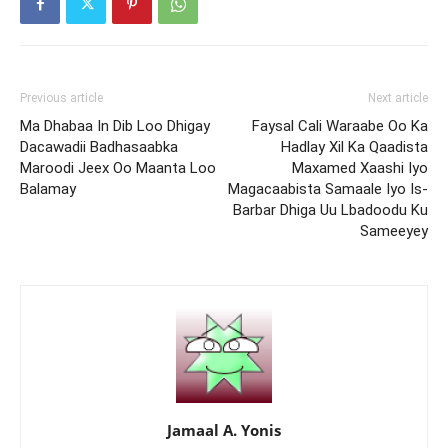
Previous article
Next article
Ma Dhabaa In Dib Loo Dhigay
Faysal Cali Waraabe Oo Ka
Dacawadii Badhasaabka
Hadlay Xil Ka Qaadista
Maroodi Jeex Oo Maanta Loo
Maxamed Xaashi Iyo
Balamay
Magacaabista Samaale Iyo Is-
Barbar Dhiga Uu Lbadoodu Ku
Sameeyey
Jamaal A. Yonis