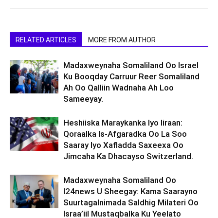
RELATED ARTICLES
MORE FROM AUTHOR
Madaxweynaha Somaliland Oo Israel
Ku Booqday Carruur Reer Somaliland
Ah Oo Qalliin Wadnaha Ah Loo
Sameeyay.
Heshiiska Maraykanka Iyo Iiraan:
Qoraalka Is-Afgaradka Oo La Soo
Saaray Iyo Xafladda Saxeexa Oo
Jimcaha Ka Dhacayso Switzerland.
Madaxweynaha Somaliland Oo
I24news U Sheegay: Kama Saarayno
Suurtagalnimada Saldhig Milateri Oo
Israa’iil Mustaqbalka Ku Yeelato