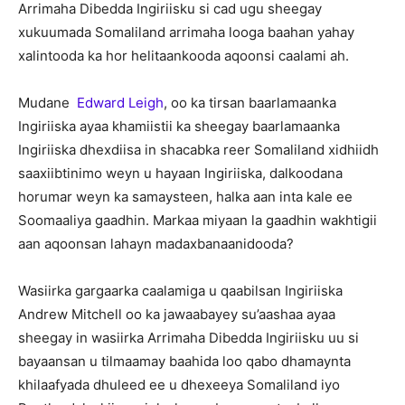
Arrimaha Dibedda Ingiriisku si cad ugu sheegay
xukuumada Somaliland arrimaha looga baahan yahay
xalintooda ka hor helitaankooda aqoonsi caalami ah.
Mudane
Edward Leigh
, oo ka tirsan baarlamaanka
Ingiriiska ayaa khamiistii ka sheegay baarlamaanka
Ingiriiska dhexdiisa in shacabka reer Somaliland xidhiidh
saaxiibtinimo weyn u hayaan Ingiriiska, dalkoodana
horumar weyn ka samaysteen, halka aan inta kale ee
Soomaaliya gaadhin. Markaa miyaan la gaadhin wakhtigii
aan aqoonsan lahayn madaxbanaanidooda?
Wasiirka gargaarka caalamiga u qaabilsan Ingiriiska
Andrew Mitchell oo ka jawaabayey su’aashaa ayaa
sheegay in wasiirka Arrimaha Dibedda Ingiriisku uu si
bayaansan u tilmaamay baahida loo qabo dhamaynta
khilaafyada dhuleed ee u dhexeeya Somaliland iyo