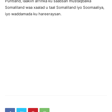
Puntland, laakiin arrinka ku saabsan mustaqbalka
Somaliland waa xaalad u taal Somaliland iyo Soomaaliya,
iyo waddamada ku hareeraysan.