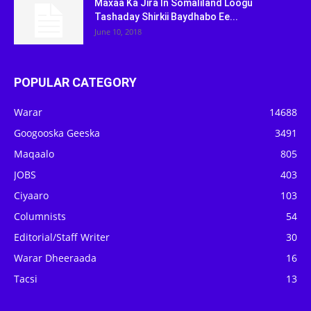
Maxaa Ka Jira In Somaliland Loogu
Tashaday Shirkii Baydhabo Ee...
June 10, 2018
POPULAR CATEGORY
Warar
14688
Googooska Geeska
3491
Maqaalo
805
JOBS
403
Ciyaaro
103
Columnists
54
Editorial/Staff Writer
30
Warar Dheeraada
16
Tacsi
13