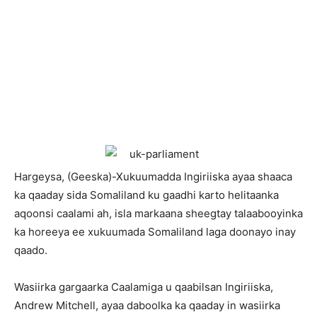
Hargeysa, (Geeska)-Xukuumadda Ingiriiska ayaa shaaca
ka qaaday sida Somaliland ku gaadhi karto helitaanka
aqoonsi caalami ah, isla markaana sheegtay talaabooyinka
ka horeeya ee xukuumada Somaliland laga doonayo inay
qaado.
Wasiirka gargaarka Caalamiga u qaabilsan Ingiriiska,
Andrew Mitchell, ayaa daboolka ka qaaday in wasiirka