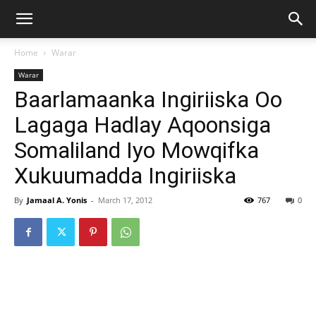
Home
Warar
Warar
Baarlamaanka Ingiriiska Oo
Lagaga Hadlay Aqoonsiga
Somaliland Iyo Mowqifka
Xukuumadda Ingiriiska
By
Jamaal A. Yonis
-
March 17, 2012
767
0