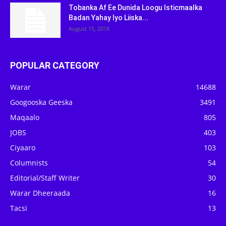
Tobanka Af Ee Dunida Loogu Isticmaalka
Badan Yahay Iyo Liiska...
August 15, 2018
POPULAR CATEGORY
Warar
14688
Googooska Geeska
3491
Maqaalo
805
JOBS
403
Ciyaaro
103
Columnists
54
Editorial/Staff Writer
30
Warar Dheeraada
16
Tacsi
13