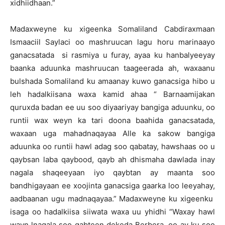
xidhiidhaan.”
Madaxweyne ku xigeenka Somaliland Cabdiraxmaan
Ismaaciil Saylaci oo mashruucan lagu horu marinaayo
ganacsatada si rasmiya u furay, ayaa ku hanbalyeeyay
baanka aduunka mashruucan taageerada ah, waxaanu
bulshada Somaliland ku amaanay kuwo ganacsiga hibo u
leh hadalkiisana waxa kamid ahaa “ Barnaamijakan
quruxda badan ee uu soo diyaariyay bangiga aduunku, oo
runtii wax weyn ka tari doona baahida ganacsatada,
waxaan uga mahadnaqayaa Alle ka sakow bangiga
aduunka oo runtii hawl adag soo qabatay, hawshaas oo u
qaybsan laba qaybood, qayb ah dhismaha dawlada inay
nagala shaqeeyaan iyo qaybtan ay maanta soo
bandhigayaan ee xoojinta ganacsiga gaarka loo leeyahay,
aadbaanan ugu madnaqayaa.” Madaxweyne ku xigeenku
isaga oo hadalkiisa siiwata waxa uu yhidhi “Waxay hawl
wayn lnagala soo qabteen dekeda Berbera, oo ay ku soo