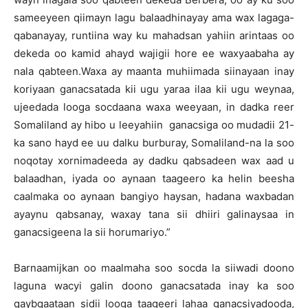
sameeyeen qiimayn lagu balaadhinayay ama wax lagaga-
qabanayay, runtiina way ku mahadsan yahiin arintaas oo
dekeda oo kamid ahayd wajigii hore ee waxyaabaha ay
nala qabteen.Waxa ay maanta muhiimada siinayaan inay
koriyaan ganacsatada kii ugu yaraa ilaa kii ugu weynaa,
ujeedada looga socdaana waxa weeyaan, in dadka reer
Somaliland ay hibo u leeyahiin ganacsiga oo mudadii 21-
ka sano hayd ee uu dalku burburay, Somaliland-na la soo
noqotay xornimadeeda ay dadku qabsadeen wax aad u
balaadhan, iyada oo aynaan taageero ka helin beesha
caalmaka oo aynaan bangiyo haysan, hadana waxbadan
ayaynu qabsanay, waxay tana sii dhiiri galinaysaa in
ganacsigeena la sii horumariyo.”
Barnaamijkan oo maalmaha soo socda la siiwadi doono
laguna wacyi galin doono ganacsatada inay ka soo
qaybqaataan sidii looga taageeri lahaa ganacsiyadooda,