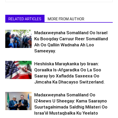
RELATED ARTICLES
MORE FROM AUTHOR
Madaxweynaha Somaliland Oo Israel
Ku Booqday Carruur Reer Somaliland
Ah Oo Qalliin Wadnaha Ah Loo
Sameeyay.
Heshiiska Maraykanka Iyo Iiraan:
Qoraalka Is-Afgaradka Oo La Soo
Saaray Iyo Xafladda Saxeexa Oo
Jimcaha Ka Dhacayso Switzerland.
Madaxweynaha Somaliland Oo
I24news U Sheegay: Kama Saarayno
Suurtagalnimada Saldhig Milateri Oo
Israa’iil Mustaqbalka Ku Yeelato