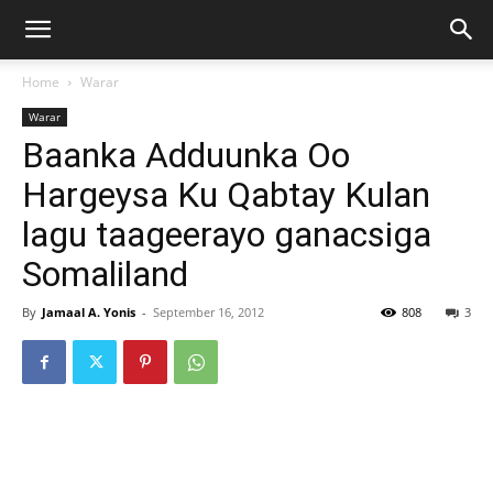
Home
Warar
Warar
Baanka Adduunka Oo
Hargeysa Ku Qabtay Kulan
lagu taageerayo ganacsiga
Somaliland
By
Jamaal A. Yonis
-
September 16, 2012
808
3