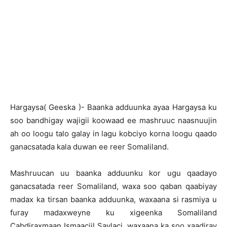
Hargaysa( Geeska )- Baanka adduunka ayaa Hargaysa ku
soo bandhigay wajigii koowaad ee mashruuc naasnuujin
ah oo loogu talo galay in lagu kobciyo korna loogu qaado
ganacsatada kala duwan ee reer Somaliland.
Mashruucan uu baanka adduunku kor ugu qaadayo
ganacsatada reer Somaliland, waxa soo qaban qaabiyay
madax ka tirsan baanka adduunka, waxaana si rasmiya u
furay madaxweyne ku xigeenka Somaliland
Cabdiraxmaan Ismaaciil Saylaci, waxaana ka soo xaadiray