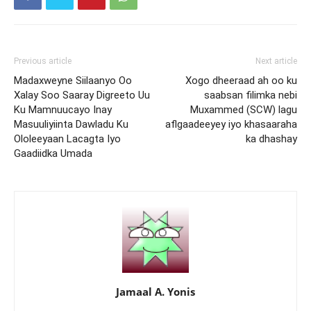
Previous article
Next article
Madaxweyne Siilaanyo Oo
Xogo dheeraad ah oo ku
Xalay Soo Saaray Digreeto Uu
saabsan filimka nebi
Ku Mamnuucayo Inay
Muxammed (SCW) lagu
Masuuliyiinta Dawladu Ku
aflgaadeeyey iyo khasaaraha
Ololeeyaan Lacagta Iyo
ka dhashay
Gaadiidka Umada
Jamaal A. Yonis