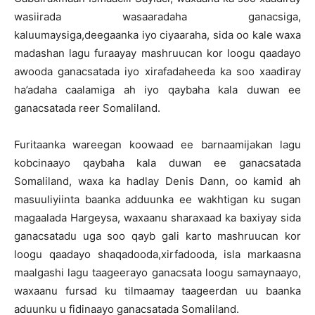
wasiirada wasaaradaha ganacsiga,
kaluumaysiga,deegaanka iyo ciyaaraha, sida oo kale waxa
madashan lagu furaayay mashruucan kor loogu qaadayo
awooda ganacsatada iyo xirafadaheeda ka soo xaadiray
ha’adaha caalamiga ah iyo qaybaha kala duwan ee
ganacsatada reer Somaliland.
Furitaanka wareegan koowaad ee barnaamijakan lagu
kobcinaayo qaybaha kala duwan ee ganacsatada
Somaliland, waxa ka hadlay Denis Dann, oo kamid ah
masuuliyiinta baanka adduunka ee wakhtigan ku sugan
magaalada Hargeysa, waxaanu sharaxaad ka baxiyay sida
ganacsatadu uga soo qayb gali karto mashruucan kor
loogu qaadayo shaqadooda,xirfadooda, isla markaasna
maalgashi lagu taageerayo ganacsata loogu samaynaayo,
waxaanu fursad ku tilmaamay taageerdan uu baanka
aduunku u fidinaayo ganacsatada Somaliland.