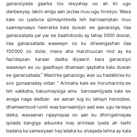
ganacsiyada gaarka loo leeyahay oo ah kii ugu
danbeeyay, lakiin anigu aan jeclaa inuu ugu hireeyo. Waxa
kale oo iyaduna qiimaynteeda leh barnaamijkan inuu
saamaynaayo heerarka kala duwan ee ganacsiga, ilaa
ganacsatada yar yar ee baahidoodu ay tahay 5000 doolar,
ilaa ganacsatada waawayn oo ku diiwangashan ilaa
150’000 oo dolar, mana aha marshuucan mid ay ka
faa’idaysan karaan dadka diyaarin kara ganacsiyo
waawayn ee uu gaadhayo dhamaan qaybaha kala duwan
ee ganacsatada.” Wasiirka ganacsigu wax uu hadalkiisa ku
soo gunaanaday sidan “ Arimaha kale ee horumarinta ee
leh xabkaha, kaluumaysiga ama barnaamijyada kale ee
anaga naga dadban ee aanan lug ku lahayn hanoqtee,
dhamaantood runtii waa barnaamijyo aad wax ugu taraaya
dalka, waxaanan rajaynayaa oo aan ku dhiirigalinayaa
qolada bangiga aduunka inay arintaas iyada ah tashi
badana ka sameeyaan hay’adaha ku shaqada lehna ay kala