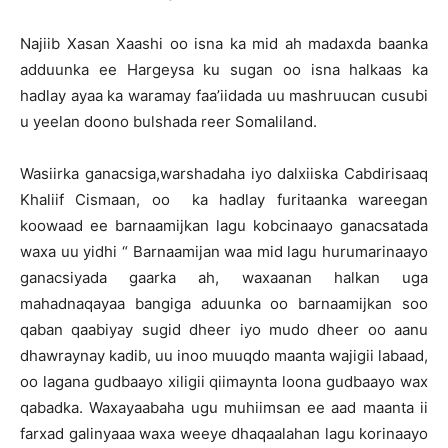
Najiib Xasan Xaashi oo isna ka mid ah madaxda baanka
adduunka ee Hargeysa ku sugan oo isna halkaas ka
hadlay ayaa ka waramay faa’iidada uu mashruucan cusubi
u yeelan doono bulshada reer Somaliland.
Wasiirka ganacsiga,warshadaha iyo dalxiiska Cabdirisaaq
Khaliif Cismaan, oo ka hadlay furitaanka wareegan
koowaad ee barnaamijkan lagu kobcinaayo ganacsatada
waxa uu yidhi “ Barnaamijan waa mid lagu hurumarinaayo
ganacsiyada gaarka ah, waxaanan halkan uga
mahadnaqayaa bangiga aduunka oo barnaamijkan soo
qaban qaabiyay sugid dheer iyo mudo dheer oo aanu
dhawraynay kadib, uu inoo muuqdo maanta wajigii labaad,
oo lagana gudbaayo xiligii qiimaynta loona gudbaayo wax
qabadka. Waxayaabaha ugu muhiimsan ee aad maanta ii
farxad galinyaaa waxa weeye dhaqaalahan lagu korinaayo