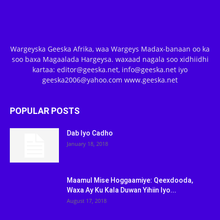
Wargeyska Geeska Afrika, waa Wargeys Madax-banaan oo ka
soo baxa Magaalada Hargeysa. waxaad nagala soo xidhiidhi
kartaa: editor@geeska.net, info@geeska.net iyo
geeska2006@yahoo.com www.geeska.net
POPULAR POSTS
Dab Iyo Cadho
January 18, 2018
Maamul Mise Hoggaamiye: Qeexdooda,
Waxa Ay Ku Kala Duwan Yihiin Iyo...
August 17, 2018