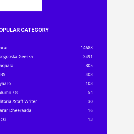
OPULAR CATEGORY
arar
14688
oogooska Geeska
3491
aqaalo
805
OBS
403
iyaaro
103
olumnists
54
itorial/Staff Writer
30
arar Dheeraada
16
csi
13