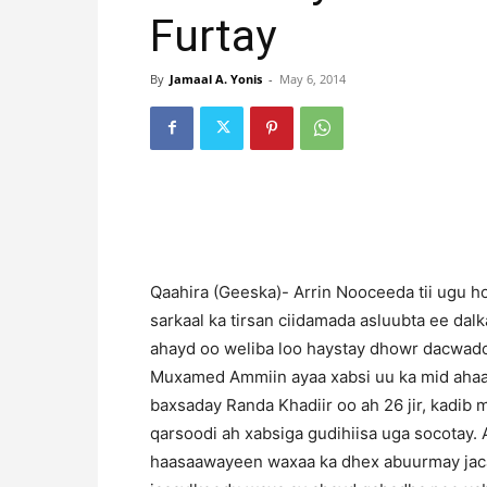
Furtay
By
Jamaal A. Yonis
-
May 6, 2014
Qaahira (Geeska)- Arrin Nooceeda tii ugu h
sarkaal ka tirsan ciidamada asluubta ee da
ahayd oo weliba loo haystay dhowr dacwado
Muxamed Ammiin ayaa xabsi uu ka mid ahaa a
baxsaday Randa Khadiir oo ah 26 jir, kadib m
qarsoodi ah xabsiga gudihiisa uga socotay
haasaawayeen waxaa ka dhex abuurmay jacayl