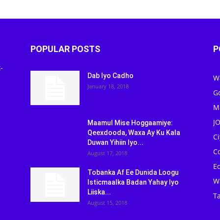
POPULAR POSTS
P
-
Dab Iyo Cadho
W
January 18, 2018
G
M
J
Maamul Mise Hoggaamiye:
Qeexdooda, Waxa Ay Ku Kala
C
Duwan Yihiin Iyo...
C
August 17, 2018
Ed
Tobanka Af Ee Dunida Loogu
W
Isticmaalka Badan Yahay Iyo
Liiska...
Ta
August 15, 2018