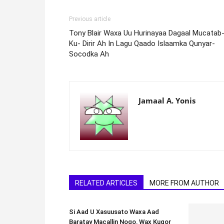
Previous article
Tony Blair Waxa Uu Hurinayaa Dagaal Mucatab
Ku- Dirir Ah In Lagu Qaado Islaamka Qunyar-
Socodka Ah
Jamaal A. Yonis
RELATED ARTICLES
MORE FROM AUTHOR
Si Aad U Xasuusato Waxa Aad
Baratay Macallin Noqo, Wax Kuqor