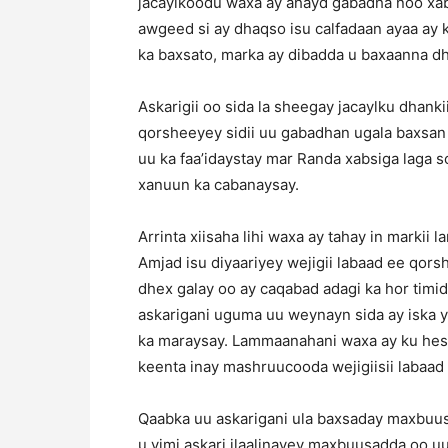
jacaylkoodu waxa ay ahayd gabadha noo xa
awgeed si ay dhaqso isu calfadaan ayaa ay 
ka baxsato, marka ay dibadda u baxaanna d
Askarigii oo sida la sheegay jacaylku dhan
qorsheeyey sidii uu gabadhan ugala baxsan 
uu ka faa’idaystay mar Randa xabsiga laga s
xanuun ka cabanaysay.
Arrinta xiisaha lihi waxa ay tahay in markii
Amjad isu diyaariyey wejigii labaad ee qors
dhex galay oo ay caqabad adagi ka hor tim
askarigani uguma uu weynayn sida ay iska ye
ka maraysay. Lammaanahani waxa ay ku heshi
keenta inay mashruucooda wejigiisii labaad 
Qaabka uu askarigani ula baxsaday maxbuusa
u yimi askari ilaalinayey maxbuusadda oo uu