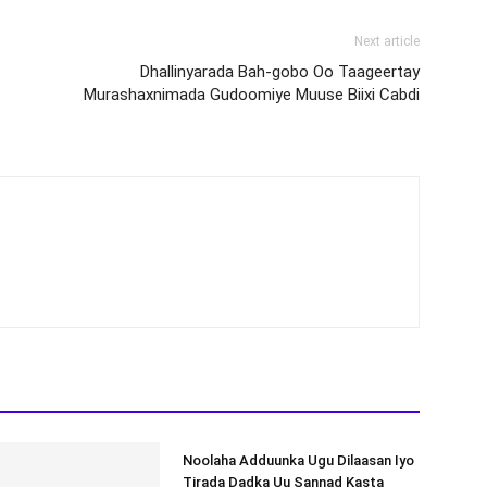
Next article
-
Dhallinyarada Bah-gobo Oo Taageertay
Murashaxnimada Gudoomiye Muuse Biixi Cabdi
Noolaha Adduunka Ugu Dilaasan Iyo
Tirada Dadka Uu Sannad Kasta