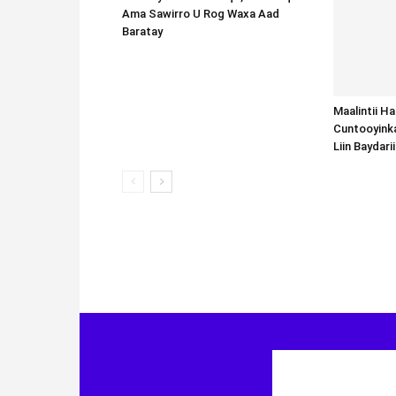
Ama Sawirro U Rog Waxa Aad
Baratay
Maalintii H
Cuntooyink
Liin Baydari