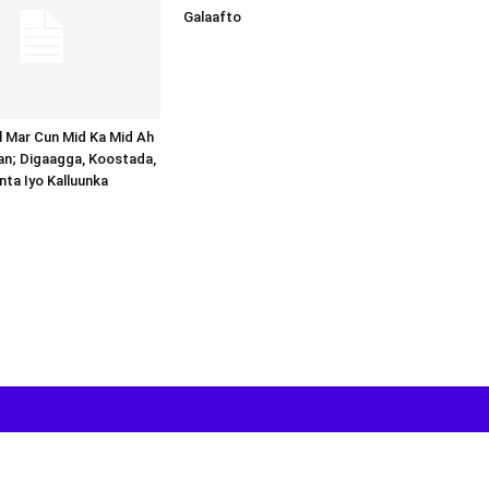
Galaafto
al Mar Cun Mid Ka Mid Ah
an; Digaagga, Koostada,
inta Iyo Kalluunka