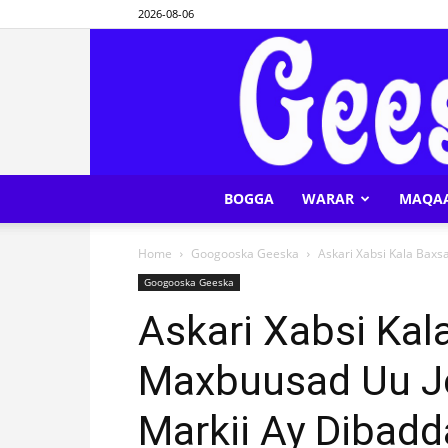
2026-08-06
BOGGA
WARAR
MAQA
Home
Googooska Geeska
Askari Xabsi Kala Baxs
Googooska Geeska
Askari Xabsi Kal
Maxbuusad Uu Je
Markii Ay Dibad