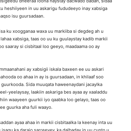
bsigeedu dheeraa loona haystay dacwado badan, sidaa
ku heshiiyeen in uu askarigu fududeeyo inay xabsiga
haqso isu guursadaan.
kiisa ku xoogganaa waxa uu markiiba si degdeg ah u
lahaa xabsiga, taas oo uu ku guulaystay kadib markii
oo saaray si cisbitaal loo geeyo, maadaama oo ay
 lammaanahani ay xabsigii iskala baxeen ee uu askari
hahooda oo ahaa in ay is guursadaan, in khilaaf soo
id guurkooda. Sida muuqata haweenaydani jacaylka
el-yeelaysay, laakiin askariga bes ayaa ay xaaladdu
in waayeen guurkii iyo qaabka loo gelayo, taas oo
ee guurka aha fuli waayo.
ddan ayaa ahaa in markii cisbitaalka la keenay inta uu
 isagu ka darajo sarreeyey, ka dalbaday in uu cunto u