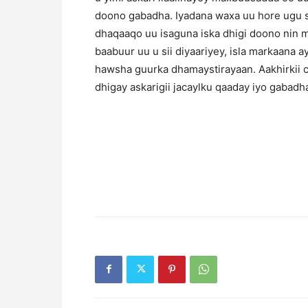
doono gabadha. Iyadana waxa uu hore ugu si
dhaqaaqo uu isaguna iska dhigi doono nin m
baabuur uu u sii diyaariyey, isla markaana a
hawsha guurka dhamaystirayaan. Aakhirkii 
dhigay askarigii jacaylku qaaday iyo gabadh