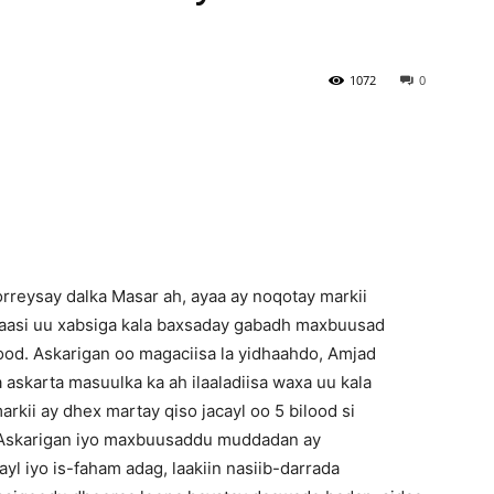
Newspaper
1072
0
orreysay dalka Masar ah, ayaa ay noqotay markii
lkaasi uu xabsiga kala baxsaday gabadh maxbuusad
od. Askarigan oo magaciisa la yidhaahdo, Amjad
skarta masuulka ka ah ilaaladiisa waxa uu kala
arkii ay dhex martay qiso jacayl oo 5 bilood si
. Askarigan iyo maxbuusaddu muddadan ay
 iyo is-faham adag, laakiin nasiib-darrada