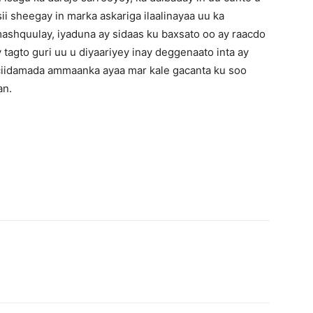
i sheegay in marka askariga ilaalinayaa uu ka
ashquulay, iyaduna ay sidaas ku baxsato oo ay raacdo
y tagto guri uu u diyaariyey inay deggenaato inta ay
ciidamada ammaanka ayaa mar kale gacanta ku soo
an.