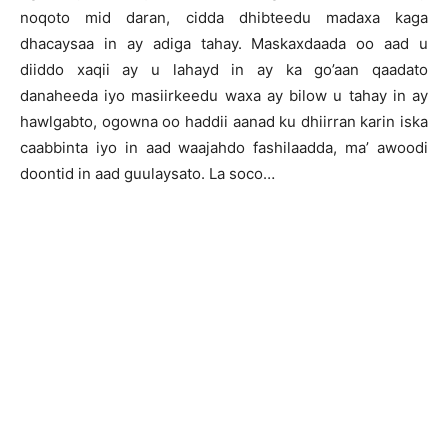
noqoto mid daran, cidda dhibteedu madaxa kaga
dhacaysaa in ay adiga tahay. Maskaxdaada oo aad u
diiddo xaqii ay u lahayd in ay ka go’aan qaadato
danaheeda iyo masiirkeedu waxa ay bilow u tahay in ay
hawlgabto, ogowna oo haddii aanad ku dhiirran karin iska
caabbinta iyo in aad waajahdo fashilaadda, ma’ awoodi
doontid in aad guulaysato. La soco…