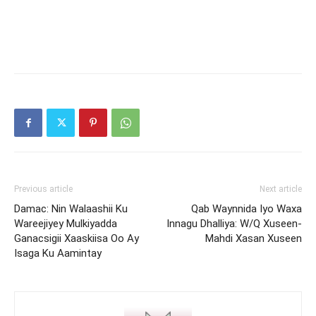
Previous article
Next article
Damac: Nin Walaashii Ku
Qab Waynnida Iyo Waxa
Wareejiyey Mulkiyadda
Innagu Dhalliya: W/Q Xuseen-
Ganacsigii Xaaskiisa Oo Ay
Mahdi Xasan Xuseen
Isaga Ku Aamintay