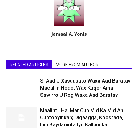
Jamaal A. Yonis
RELATED ARTICLES
MORE FROM AUTHOR
Si Aad U Xasuusato Waxa Aad Baratay
Macallin Noqo, Wax Kuqor Ama
Sawirro U Rog Waxa Aad Baratay
Maalintii Hal Mar Cun Mid Ka Mid Ah
Cuntooyinkan; Digaagga, Koostada,
Liin Baydariinta Iyo Kalluunka