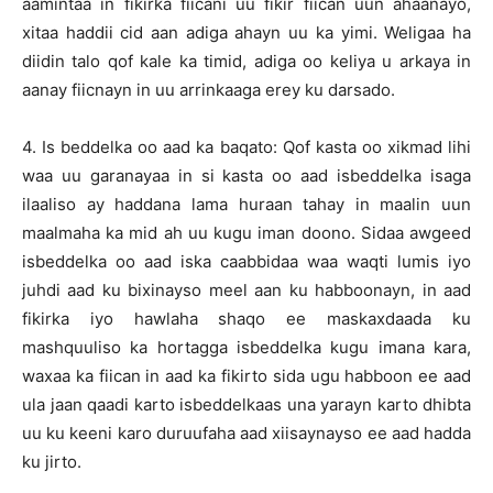
aamintaa in fikirka fiicani uu fikir fiican uun ahaanayo,
xitaa haddii cid aan adiga ahayn uu ka yimi. Weligaa ha
diidin talo qof kale ka timid, adiga oo keliya u arkaya in
aanay fiicnayn in uu arrinkaaga erey ku darsado.
4. Is beddelka oo aad ka baqato: Qof kasta oo xikmad lihi
waa uu garanayaa in si kasta oo aad isbeddelka isaga
ilaaliso ay haddana lama huraan tahay in maalin uun
maalmaha ka mid ah uu kugu iman doono. Sidaa awgeed
isbeddelka oo aad iska caabbidaa waa waqti lumis iyo
juhdi aad ku bixinayso meel aan ku habboonayn, in aad
fikirka iyo hawlaha shaqo ee maskaxdaada ku
mashquuliso ka hortagga isbeddelka kugu imana kara,
waxaa ka fiican in aad ka fikirto sida ugu habboon ee aad
ula jaan qaadi karto isbeddelkaas una yarayn karto dhibta
uu ku keeni karo duruufaha aad xiisaynayso ee aad hadda
ku jirto.