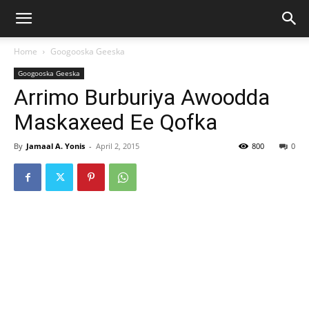
Home
Googooska Geeska
Googooska Geeska
Arrimo Burburiya Awoodda
Maskaxeed Ee Qofka
By
Jamaal A. Yonis
-
April 2, 2015
800
0