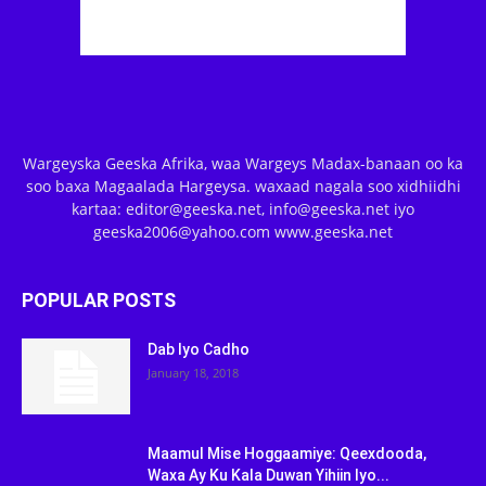
Wargeyska Geeska Afrika, waa Wargeys Madax-banaan oo ka
soo baxa Magaalada Hargeysa. waxaad nagala soo xidhiidhi
kartaa: editor@geeska.net, info@geeska.net iyo
geeska2006@yahoo.com www.geeska.net
POPULAR POSTS
Dab Iyo Cadho
January 18, 2018
Maamul Mise Hoggaamiye: Qeexdooda,
Waxa Ay Ku Kala Duwan Yihiin Iyo...