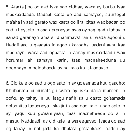
5. Afarta jiho oo aad iska soo xidhaa, waxa ay burburisaa
maskaxdaada: Dadaal kasta oo aad samayso, suurtogal
ma’aha in aad garato wax kasta oo jira, xitaa wax badan oo
aad u haysato in aad garanayso ayaa ay xaqiiqadu tahay in
aanad garanayn ama si dhammaystiran u wada aqoonin.
Haddii aad u qaadato in aqoon korodhsi badani aanu kaa
maqnayn, waxa aad ogaataa in aanay maskaxdaadu wax
horumar ah samayn karin, taas macnaheeduna uu
noqonayo in noloshaadu ay halkaas ku istaagayso.
6. Cid kale oo aad u ogolaato in ay go’aamada kuu gaadho:
Khubarada cilmunafsigu waxa ay iska daba mareen in
qofku ay tahay in uu isagu nafihiisa u qaato go’aamada
noloshiisa taabanaya. Iska jir in aad dad kale u ogolaato in
ay iyagu kuu go’aamiyaan, taas macnaheeda oo a in
masuuliyaddaadii ay cid kale la wareegayso, iyada oo aad
og tahay in natiijada ka dhalata go’aankaasi haddii ay