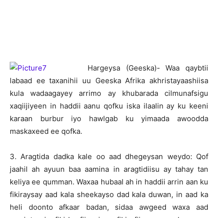
Hargeysa (Geeska)- Waa qaybtii
labaad ee taxanihii uu Geeska Afrika akhristayaashiisa
kula wadaagayey arrimo ay khubarada cilmunafsigu
xaqiijiyeen in haddii aanu qofku iska ilaalin ay ku keeni
karaan burbur iyo hawlgab ku yimaada awoodda
maskaxeed ee qofka.
3. Aragtida dadka kale oo aad dhegeysan weydo: Qof
jaahil ah ayuun baa aamina in aragtidiisu ay tahay tan
keliya ee qumman. Waxaa hubaal ah in haddii arrin aan ku
fikiraysay aad kala sheekayso dad kala duwan, in aad ka
heli doonto afkaar badan, sidaa awgeed waxa aad