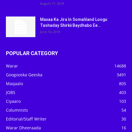
August 17, 2018
Maxaa Ka Jira In Somaliland Loogu
Tashaday Shirkii Baydhabo Ee...
June 10, 2018
POPULAR CATEGORY
Warar
14688
Googooska Geeska
3491
Maqaalo
805
JOBS
403
Ciyaaro
103
Columnists
54
Editorial/Staff Writer
30
Warar Dheeraada
16