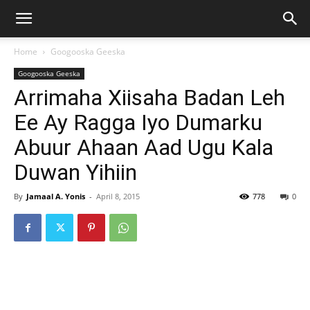
Home
Googooska Geeska
Googooska Geeska
Arrimaha Xiisaha Badan Leh
Ee Ay Ragga Iyo Dumarku
Abuur Ahaan Aad Ugu Kala
Duwan Yihiin
By
Jamaal A. Yonis
-
April 8, 2015
778
0