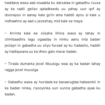
haddana waxa aad xisaabta ku darsataa in gabadhu ruuxa
ay ka raalli geliso qaladkeedu uu yahay uun qof ay
doonayso in aanay kala go’in ama haddii aynu si kale u
nidhaahno ay aad u jeceshay, mid kale se maya.
– Arrinta kale ee xiisaha lihina waxa ay tahay in
climibaadhis lagu ogaaday in ninku aanu inta badan
jeclayn in gabadha uu siiyo fursad ay ku hadasho, haddii
ay hadlaysana uu ka dhex galo marar badan.
– Tirada dumarka jecel Muusigu waa ay ka badan tahay
ragga jecel muusiga.
– Gabadhu waxa ay hurdada ka baraarugtaa habeenkii in
ka badan ninka, riyooyinka xun xunna gabadha ayaa ku
badan.