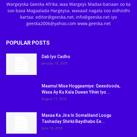
Wargeyska Geeska Afrika, waa Wargeys Madax-banaan oo ka
soo baxa Magaalada Hargeysa. waxaad nagala soo xidhiidhi
kartaa: editor@geeska.net, info@geeska.net iyo
geeska2006@yahoo.com www.geeska.net
POPULAR POSTS
Dab Iyo Cadho
January 18, 2018
Maamul Mise Hoggaamiye: Qeexdooda,
Waxa Ay Ku Kala Duwan Yihiin Iyo...
August 17, 2018
Maxaa Ka Jira In Somaliland Loogu
Tashaday Shirkii Baydhabo Ee...
June 10, 2018