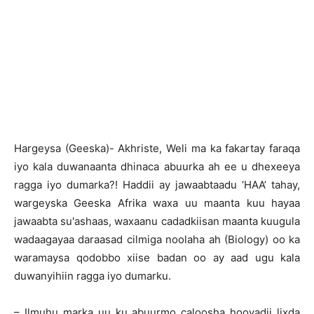
Hargeysa (Geeska)- Akhriste, Weli ma ka fakartay faraqa
iyo kala duwanaanta dhinaca abuurka ah ee u dhexeeya
ragga iyo dumarka?! Haddii ay jawaabtaadu ‘HAA’ tahay,
wargeyska Geeska Afrika waxa uu maanta kuu hayaa
jawaabta su'ashaas, waxaanu cadadkiisan maanta kuugula
wadaagayaa daraasad cilmiga noolaha ah (Biology) oo ka
waramaysa qodobbo xiise badan oo ay aad ugu kala
duwanyihiin ragga iyo dumarku.
– Ilmuhu marka uu ku abuurmo caloosha hooyadii lixda