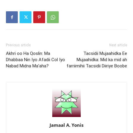
Previous article
Next article
Akhri oo Ha Qoslin: Ma
Tacsidii Mujaahidka Ee
Dhabbaa Nin Iyo Afadii Col Iyo
Mujaahidka: Mid ka mid ah
Nabad Midna Ma’aha?
farriimihii Tacsidii Diiriye Boobe
Jamaal A. Yonis