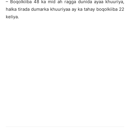
– Boqolkiiba 48 ka mid ah ragga dunida ayaa khuuriya,
halka tirada dumarka khuuriyaa ay ka tahay boqolkiiba 22
keliya.