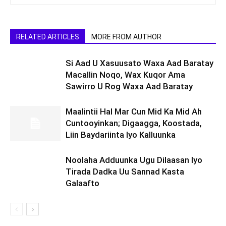
RELATED ARTICLES
MORE FROM AUTHOR
Si Aad U Xasuusato Waxa Aad Baratay
Macallin Noqo, Wax Kuqor Ama
Sawirro U Rog Waxa Aad Baratay
Maalintii Hal Mar Cun Mid Ka Mid Ah
Cuntooyinkan; Digaagga, Koostada,
Liin Baydariinta Iyo Kalluunka
Noolaha Adduunka Ugu Dilaasan Iyo
Tirada Dadka Uu Sannad Kasta
Galaafto