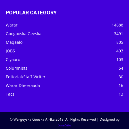
POPULAR CATEGORY
Warar
14688
Googooska Geeska
3491
Maqaalo
805
JOBS
403
Ciyaaro
103
Columnists
54
Editorial/Staff Writer
30
Warar Dheeraada
16
Tacsi
13
© Wargeyska Geeska Afrika 2018, All Rights Reserved | Designed by
SomSite