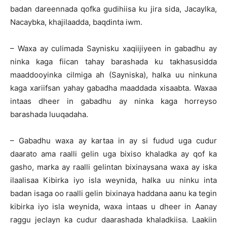
badan dareennada qofka gudihiisa ku jira sida, Jacaylka,
Nacaybka, khajilaadda, baqdinta iwm.
– Waxa ay culimada Saynisku xaqiijiyeen in gabadhu ay
ninka kaga fiican tahay barashada ku takhasusidda
maaddooyinka cilmiga ah (Sayniska), halka uu ninkuna
kaga xariifsan yahay gabadha maaddada xisaabta. Waxaa
intaas dheer in gabadhu ay ninka kaga horreyso
barashada luuqadaha.
– Gabadhu waxa ay kartaa in ay si fudud uga cudur
daarato ama raalli gelin uga bixiso khaladka ay qof ka
gasho, marka ay raalli gelintan bixinaysana waxa ay iska
ilaalisaa Kibirka iyo isla weynida, halka uu ninku inta
badan isaga oo raalli gelin bixinaya haddana aanu ka tegin
kibirka iyo isla weynida, waxa intaas u dheer in Aanay
raggu jeclayn ka cudur daarashada khaladkiisa. Laakiin