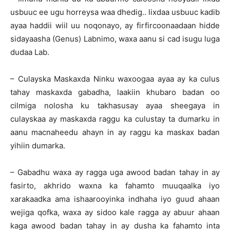
usbuuc ee ugu horreysa waa dhedig.. lixdaa usbuuc kadib
ayaa haddii wiil uu noqonayo, ay firfircoonaadaan hidde
sidayaasha (Genus) Labnimo, waxa aanu si cad isugu luga
dudaa Lab.
– Culayska Maskaxda Ninku waxoogaa ayaa ay ka culus
tahay maskaxda gabadha, laakiin khubaro badan oo
cilmiga nolosha ku takhasusay ayaa sheegaya in
culayskaa ay maskaxda raggu ka culustay ta dumarku in
aanu macnaheedu ahayn in ay raggu ka maskax badan
yihiin dumarka.
– Gabadhu waxa ay ragga uga awood badan tahay in ay
fasirto, akhrido waxna ka fahamto muuqaalka iyo
xarakaadka ama ishaarooyinka indhaha iyo guud ahaan
wejiga qofka, waxa ay sidoo kale ragga ay abuur ahaan
kaga awood badan tahay in ay dusha ka fahamto inta