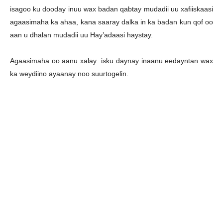
isagoo ku dooday inuu wax badan qabtay mudadii uu xafiiskaasi
agaasimaha ka ahaa, kana saaray dalka in ka badan kun qof oo
aan u dhalan mudadii uu Hay’adaasi haystay.
Agaasimaha oo aanu xalay isku daynay inaanu eedayntan wax
ka weydiino ayaanay noo suurtogelin.