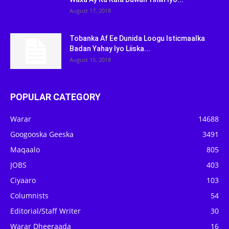
August 17, 2018
Tobanka Af Ee Dunida Loogu Isticmaalka
Badan Yahay Iyo Liiska...
August 15, 2018
POPULAR CATEGORY
Warar
14688
Googooska Geeska
3491
Maqaalo
805
JOBS
403
Ciyaaro
103
Columnists
54
Editorial/Staff Writer
30
Warar Dheeraada
16