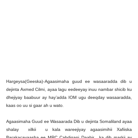
H
argeysa(Geeska)-Agaasimaha guud ee wasaaradda dib u
dejinta Axmed Cilmi, ayaa lagu eedeeyay inuu nambar shicib ku
dhejiyay baabuur ay hay’adda IOM ugu deeqday wasaaradda,
kaas oo uu si gaar ah u wato.
Agaasimaha Guud ee Wasaarada Dib u dejinta Somaliland ayaa
shalay xilkii u kala wareejiyay agaasimihii Xafiiska
Barakacayaasha ee MRC Cabdiqani Daahir, ka dib markii ay