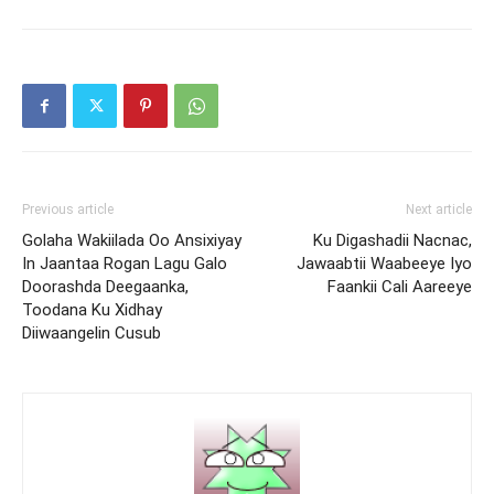
Previous article
Next article
Golaha Wakiilada Oo Ansixiyay
Ku Digashadii Nacnac,
In Jaantaa Rogan Lagu Galo
Jawaabtii Waabeeye Iyo
Doorashda Deegaanka,
Faankii Cali Aareeye
Toodana Ku Xidhay
Diiwaangelin Cusub