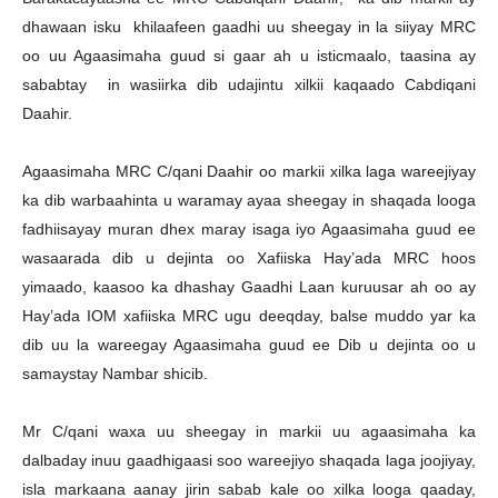
dhawaan isku khilaafeen gaadhi uu sheegay in la siiyay MRC
oo uu Agaasimaha guud si gaar ah u isticmaalo, taasina ay
sababtay in wasiirka dib udajintu xilkii kaqaado Cabdiqani
Daahir.
Agaasimaha MRC C/qani Daahir oo markii xilka laga wareejiyay
ka dib warbaahinta u waramay ayaa sheegay in shaqada looga
fadhiisayay muran dhex maray isaga iyo Agaasimaha guud ee
wasaarada dib u dejinta oo Xafiiska Hay’ada MRC hoos
yimaado, kaasoo ka dhashay Gaadhi Laan kuruusar ah oo ay
Hay’ada IOM xafiiska MRC ugu deeqday, balse muddo yar ka
dib uu la wareegay Agaasimaha guud ee Dib u dejinta oo u
samaystay Nambar shicib.
Mr C/qani waxa uu sheegay in markii uu agaasimaha ka
dalbaday inuu gaadhigaasi soo wareejiyo shaqada laga joojiyay,
isla markaana aanay jirin sabab kale oo xilka looga qaaday,