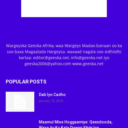
Wargeyska Geeska Afrika, waa Wargeys Madax-banaan oo ka
soo baxa Magaalada Hargeysa. waxaad nagala soo xidhiidhi
kartaa: editor@geeska.net, info@geeska.net iyo
geeska2006@yahoo.com www.geeska.net
POPULAR POSTS
Dab Iyo Cadho
January 18, 2018
Maamul Mise Hoggaamiye: Qeexdooda,
Waxa Ay Ku Kala Duwan Yihiin Iyo...