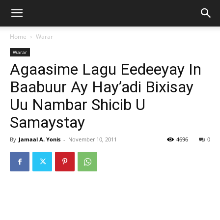
Home
Warar
Warar
Agaasime Lagu Eedeeyay In
Baabuur Ay Hay’adi Bixisay
Uu Nambar Shicib U
Samaystay
By
Jamaal A. Yonis
-
November 10, 2011
4696
0