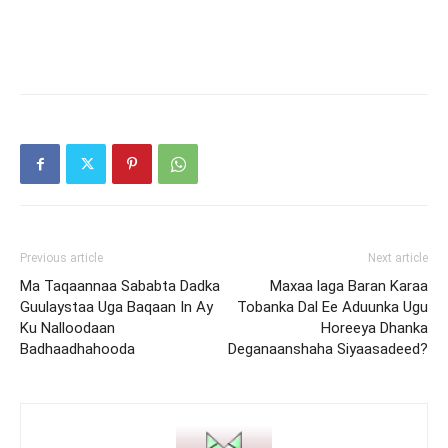
Previous article
Next article
Ma Taqaannaa Sababta Dadka
Maxaa laga Baran Karaa
Guulaystaa Uga Baqaan In Ay
Tobanka Dal Ee Aduunka Ugu
Ku Nalloodaan
Horeeya Dhanka
Badhaadhahooda
Deganaanshaha Siyaasadeed?