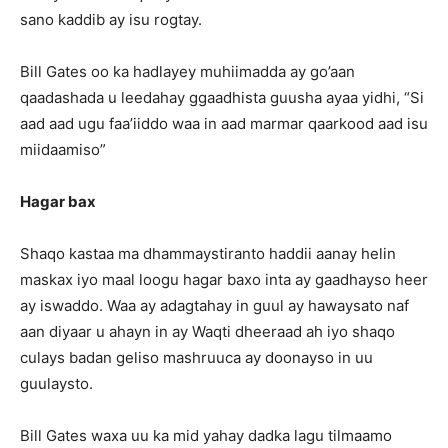
sano kaddib ay isu rogtay.
Bill Gates oo ka hadlayey muhiimadda ay go’aan
qaadashada u leedahay ggaadhista guusha ayaa yidhi, “Si
aad aad ugu faa’iiddo waa in aad marmar qaarkood aad isu
miidaamiso”
Hagar bax
Shaqo kastaa ma dhammaystiranto haddii aanay helin
maskax iyo maal loogu hagar baxo inta ay gaadhayso heer
ay iswaddo. Waa ay adagtahay in guul ay hawaysato naf
aan diyaar u ahayn in ay Waqti dheeraad ah iyo shaqo
culays badan geliso mashruuca ay doonayso in uu
guulaysto.
Bill Gates waxa uu ka mid yahay dadka lagu tilmaamo