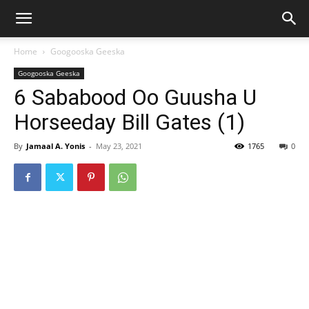
Home
Googooska Geeska
Googooska Geeska
6 Sababood Oo Guusha U
Horseeday Bill Gates (1)
By
Jamaal A. Yonis
-
May 23, 2021
1765
0