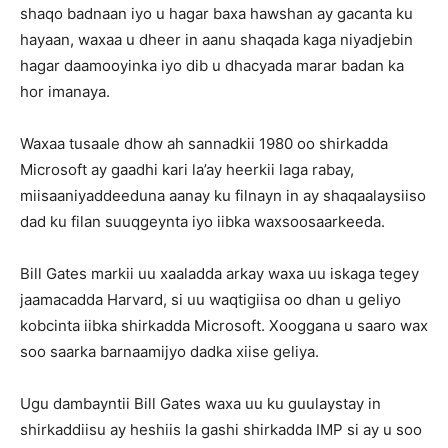
shaqo badnaan iyo u hagar baxa hawshan ay gacanta ku
hayaan, waxaa u dheer in aanu shaqada kaga niyadjebin
hagar daamooyinka iyo dib u dhacyada marar badan ka
hor imanaya.
Waxaa tusaale dhow ah sannadkii 1980 oo shirkadda
Microsoft ay gaadhi kari la’ay heerkii laga rabay,
miisaaniyaddeeduna aanay ku filnayn in ay shaqaalaysiiso
dad ku filan suuqgeynta iyo iibka waxsoosaarkeeda.
Bill Gates markii uu xaaladda arkay waxa uu iskaga tegey
jaamacadda Harvard, si uu waqtigiisa oo dhan u geliyo
kobcinta iibka shirkadda Microsoft. Xooggana u saaro wax
soo saarka barnaamijyo dadka xiise geliya.
Ugu dambayntii Bill Gates waxa uu ku guulaystay in
shirkaddiisu ay heshiis la gashi shirkadda IMP si ay u soo