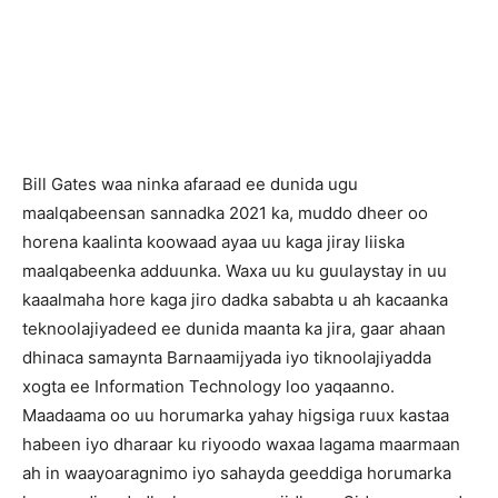
Bill Gates waa ninka afaraad ee dunida ugu
maalqabeensan sannadka 2021 ka, muddo dheer oo
horena kaalinta koowaad ayaa uu kaga jiray liiska
maalqabeenka adduunka. Waxa uu ku guulaystay in uu
kaaalmaha hore kaga jiro dadka sababta u ah kacaanka
teknoolajiyadeed ee dunida maanta ka jira, gaar ahaan
dhinaca samaynta Barnaamijyada iyo tiknoolajiyadda
xogta ee Information Technology loo yaqaanno.
Maadaama oo uu horumarka yahay higsiga ruux kastaa
habeen iyo dharaar ku riyoodo waxaa lagama maarmaan
ah in waayoaragnimo iyo sahayda geeddiga horumarka