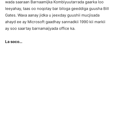
wada saaraan Barnaamijka Kombiyuutarrada gaarka loo
leeyahay, taas oo noqotay bar biloga geeddiga guusha Bill
Gates. Waxa aanay jidka u jeexday guushii mucjisada
ahayd ee ay Microsoft gaadhay sannadkii 1990 kii markii
ay soo saartay barnamaijyada office ka.
La soco…