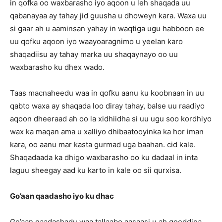
in qofka oo waxbarasho iyo aqoon u leh shaqada uu
qabanayaa ay tahay jid guusha u dhoweyn kara. Waxa uu
si gaar ah u aaminsan yahay in waqtiga ugu habboon ee
uu qofku aqoon iyo waayoaragnimo u yeelan karo
shaqadiisu ay tahay marka uu shaqaynayo oo uu
waxbarasho ku dhex wado.
Taas macnaheedu waa in qofku aanu ku koobnaan in uu
qabto waxa ay shaqada loo diray tahay, balse uu raadiyo
aqoon dheeraad ah oo la xidhiidha si uu ugu soo kordhiyo
wax ka maqan ama u xalliyo dhibaatooyinka ka hor iman
kara, oo aanu mar kasta gurmad uga baahan. cid kale.
Shaqadaada ka dhigo waxbarasho oo ku dadaal in inta
laguu sheegay aad ku karto in kale oo sii qurxisa.
Go’aan qaadasho iyo ku dhac
Go’aan qaadashadu waa tallaabo aasaasi u ah geeddiga