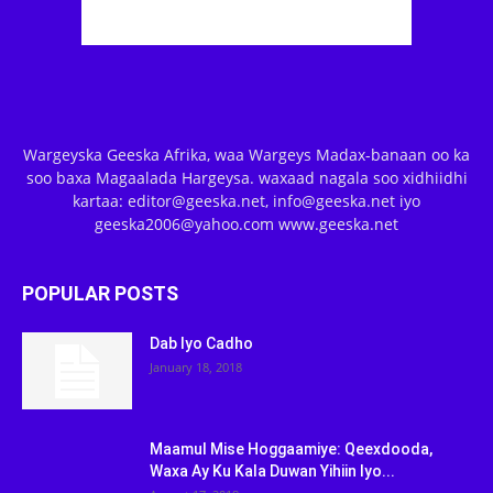
Wargeyska Geeska Afrika, waa Wargeys Madax-banaan oo ka
soo baxa Magaalada Hargeysa. waxaad nagala soo xidhiidhi
kartaa: editor@geeska.net, info@geeska.net iyo
geeska2006@yahoo.com www.geeska.net
POPULAR POSTS
Dab Iyo Cadho
January 18, 2018
Maamul Mise Hoggaamiye: Qeexdooda,
Waxa Ay Ku Kala Duwan Yihiin Iyo...