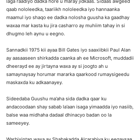
laga raadiyo dadka hore u maray jidkaas. Sidaas awgeed
qaab nololeedka, taariikh nololeedka iyo hannaanka
maamul iyo shaqo ee dadka nolosha guusha ka gaadhay
waxaa mar kasta ku jira casharro ay muhiim tahay in si
dhugmo leh aynu u eegno.
Sannadkii 1975 kii ayaa Bill Gates iyo saaxiibkii Paul Alan
ay aasaaseen shirkadda caanka ah ee Microsoft, muddadii
dheerayd ee ay jirtayna waxa ay si joogto ah u
samaynaysay horumar mararka qaarkood rumaysigeedu
maskaxda ku adkaanayey.
Sideedaba Guushu ma’aha sida dadka qaar ku
andacoodaan shay sabab la’aan isaga yimaadda iyo nasiib,
balse waa midhaha dadaal dhinacyo badan oo la
sameeyey.
Warbixintan waxa ay Shabakadda Alcarabiya ku eegaysaa