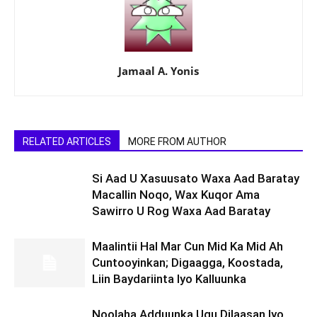
Jamaal A. Yonis
RELATED ARTICLES
MORE FROM AUTHOR
Si Aad U Xasuusato Waxa Aad Baratay
Macallin Noqo, Wax Kuqor Ama
Sawirro U Rog Waxa Aad Baratay
Maalintii Hal Mar Cun Mid Ka Mid Ah
Cuntooyinkan; Digaagga, Koostada,
Liin Baydariinta Iyo Kalluunka
Noolaha Adduunka Ugu Dilaasan Iyo