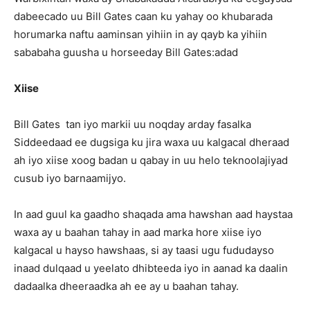
dabeecado uu Bill Gates caan ku yahay oo khubarada
horumarka naftu aaminsan yihiin in ay qayb ka yihiin
sababaha guusha u horseeday Bill Gates:adad
Xiise
Bill Gates tan iyo markii uu noqday arday fasalka
Siddeedaad ee dugsiga ku jira waxa uu kalgacal dheraad
ah iyo xiise xoog badan u qabay in uu helo teknoolajiyad
cusub iyo barnaamijyo.
In aad guul ka gaadho shaqada ama hawshan aad haystaa
waxa ay u baahan tahay in aad marka hore xiise iyo
kalgacal u hayso hawshaas, si ay taasi ugu fududayso
inaad dulqaad u yeelato dhibteeda iyo in aanad ka daalin
dadaalka dheeraadka ah ee ay u baahan tahay.