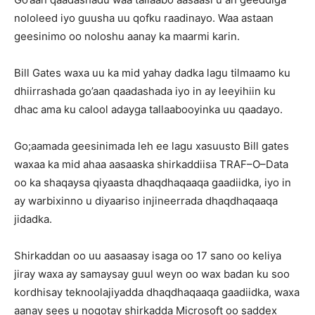
nololeed iyo guusha uu qofku raadinayo. Waa astaan
geesinimo oo noloshu aanay ka maarmi karin.
Bill Gates waxa uu ka mid yahay dadka lagu tilmaamo ku
dhiirrashada go’aan qaadashada iyo in ay leeyihiin ku
dhac ama ku calool adayga tallaabooyinka uu qaadayo.
Go;aamada geesinimada leh ee lagu xasuusto Bill gates
waxaa ka mid ahaa aasaaska shirkaddiisa TRAF–O–Data
oo ka shaqaysa qiyaasta dhaqdhaqaaqa gaadiidka, iyo in
ay warbixinno u diyaariso injineerrada dhaqdhaqaaqa
jidadka.
Shirkaddan oo uu aasaasay isaga oo 17 sano oo keliya
jiray waxa ay samaysay guul weyn oo wax badan ku soo
kordhisay teknoolajiyadda dhaqdhaqaaqa gaadiidka, waxa
aanay sees u noqotay shirkadda Microsoft oo saddex