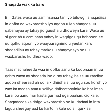
Shaqada wax ka baro
Bill Gates waxa uu aaminsanaa tan iyo bilowgii shaqadiisa
in qofka oo waxbarasho iyo aqoon u leh shaqada uu
qabanayaa ay tahay jid guusha u dhoweyn kara. Waxa uu
si gaar ah u aaminsan yahay in waqtiga ugu habboon ee
uu qofku aqoon iyo waayoaragnimo u yeelan karo
shaqadiisu ay tahay marka uu shaqaynayo oo uu
waxbarasho ku dhex wado.
Taas macnaheedu waa in qofku aanu ku koobnaan in uu
qabto waxa ay shaqada loo diray tahay, balse uu raadiyo
aqoon dheeraad ah oo la xidhiidha si uu ugu soo kordhiyo
wax ka maqan ama u xalliyo dhibaatooyinka ka hor iman
kara, oo aanu mar kasta gurmad uga baahan. cid kale.
Shaqadaada ka dhigo waxbarasho oo ku dadaal in inta
laguu sheegay aad ku karto in kale oo sii qurxisa.