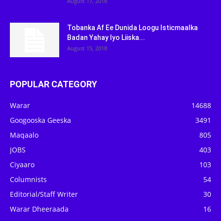
August 17, 2018
Tobanka Af Ee Dunida Loogu Isticmaalka
Badan Yahay Iyo Liiska...
August 15, 2018
POPULAR CATEGORY
Warar
14688
Googooska Geeska
3491
Maqaalo
805
JOBS
403
Ciyaaro
103
Columnists
54
Editorial/Staff Writer
30
Warar Dheeraada
16