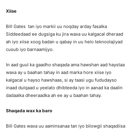
Xiise
Bill Gates tan iyo markii uu noqday arday fasalka
Siddeedaad ee dugsiga ku jira waxa uu kalgacal dheraad
ah iyo xiise xoog badan u qabay in uu helo teknoolajiyad
cusub iyo barnaamijyo.
In aad guul ka gaadho shaqada ama hawshan aad haystaa
waxa ay u baahan tahay in aad marka hore xiise iyo
kalgacal u hayso hawshaas, si ay taasi ugu fududayso
inaad dulqaad u yeelato dhibteeda iyo in aanad ka daalin
dadaalka dheeraadka ah ee ay u baahan tahay.
Shaqada wax ka baro
Bill Gates waxa uu aaminsanaa tan iyo bilowgii shaqadiisa