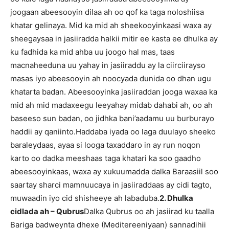
joogaan abeesooyin dilaa ah oo qof ka taga noloshiisa
khatar gelinaya. Mid ka mid ah sheekooyinkaasi waxa ay
sheegaysaa in jasiiradda halkii mitir ee kasta ee dhulka ay
ku fadhida ka mid ahba uu joogo hal mas, taas
macnaheeduna uu yahay in jasiiraddu ay la ciirciirayso
masas iyo abeesooyin ah noocyada dunida oo dhan ugu
khatarta badan. Abeesooyinka jasiiraddan jooga waxaa ka
mid ah mid madaxeegu leeyahay midab dahabi ah, oo ah
baseeso sun badan, oo jidhka bani’aadamu uu burburayo
haddii ay qaniinto.Haddaba iyada oo laga duulayo sheeko
baraleydaas, ayaa si looga taxaddaro in ay run noqon
karto oo dadka meeshaas taga khatari ka soo gaadho
abeesooyinkaas, waxa ay xukuumadda dalka Baraasiil soo
saartay sharci mamnuucaya in jasiiraddaas ay cidi tagto,
muwaadin iyo cid shisheeye ah labaduba.
2. Dhulka
cidlada ah – Qubrus
Dalka Qubrus oo ah jasiirad ku taalla
Bariga badweynta dhexe (Meditereeniyaan) sannadihii