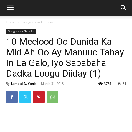
Home
Googooska Geeska
Googooska Geeska
10 Meelood Oo Dunida Ka
Mid Ah Oo Ay Manuuc Tahay
In La Galo, Iyo Sababaha
Dadka Loogu Diiday (1)
By
Jamaal A. Yonis
-
March 31, 2018
3755
31