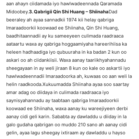
aan ahayn ciidamada iyo hawlwadeennada Qaramada
Midoobey.
3. Qabrigii Qin Shi Huang – Shiinaha
Dad
beeraley ah ayaa sannadkii 1974 kii helay qabriga
Imaraadoorkii koowaad ee Shiinaha, Qin Shi Huang,
baadhitaannadii ay ku sameeyeen culimada raadraaca
aataartu waxa ay qabriga hoggaamiyaha hareerihiisa ka
heleen hadhaadiga iyo qubuuraha in ka badan 2 kun oo
askari oo ah ciidankiisii. Waxa aanay taariikhyahannadu
sheegayaan in ay weli jiraan 8 kun oo kale oo askartii iyo
hawlwadeennadii Imaraadoorka ah, kuwaas oo aan weli la
helin raadkooda.Xukuumadda Shiinaha ayaa soo saartay
amar adag oo diidaya in culimada raadraaca iyo
saynisyahannadu ay taabtaan qabriga Imaraadoorkii
koowaad ee Shiinaha, waxa aanay ku wareejiyeen derbi
aanay cidi geli karin. Sababta ay dawladdu u diiday in la
galo gudaha qabrigan oo muddo 210 sano ah aanay cidi
gelin, ayaa lagu sheegay ixtiraam ay dawladdu u hayso