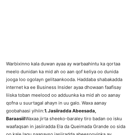
Warbixinno kala duwan ayaa ay warbaahintu ka qortaa
meelo dunidan ka mid ah oo aan qof keliya oo dunida
jooga loo ogolayn gelitaankooda. Haddaba shabakadda
internet ka ee Business Insider ayaa dhowaan faafisay
liiska toban meelood oo adduunka ka mid ah oo aanay
qofna u suurtagal ahayn in uu galo. Waxa aanay
goobahaasi yihiin:
1. Jasiiradda Abeesada,
Baraasiil
Waxaa jirta sheeko-baraley tiro badan oo isku
waafaqsan in jasiiradda Ela da Queimada Grande oo sida
oo kale lagu naanayso jasiiradda abeesooyinka ay