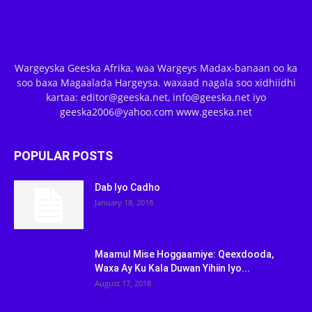
Wargeyska Geeska Afrika, waa Wargeys Madax-banaan oo ka
soo baxa Magaalada Hargeysa. waxaad nagala soo xidhiidhi
kartaa: editor@geeska.net, info@geeska.net iyo
geeska2006@yahoo.com www.geeska.net
POPULAR POSTS
Dab Iyo Cadho
January 18, 2018
Maamul Mise Hoggaamiye: Qeexdooda,
Waxa Ay Ku Kala Duwan Yihiin Iyo...
August 17, 2018