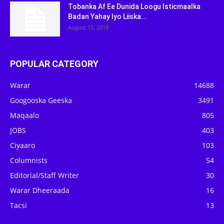
Tobanka Af Ee Dunida Loogu Isticmaalka
Badan Yahay Iyo Liiska...
August 15, 2018
POPULAR CATEGORY
Warar
14688
Googooska Geeska
3491
Maqaalo
805
JOBS
403
Ciyaaro
103
Columnists
54
Editorial/Staff Writer
30
Warar Dheeraada
16
Tacsi
13