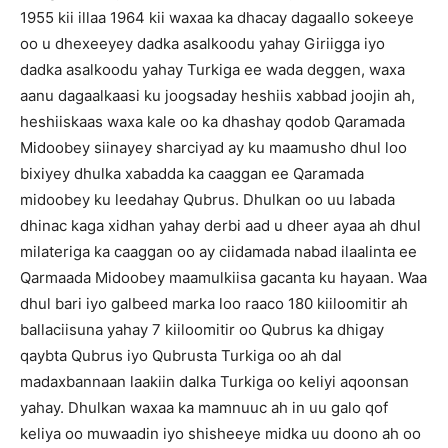
1955 kii illaa 1964 kii waxaa ka dhacay dagaallo sokeeye
oo u dhexeeyey dadka asalkoodu yahay Giriigga iyo
dadka asalkoodu yahay Turkiga ee wada deggen, waxa
aanu dagaalkaasi ku joogsaday heshiis xabbad joojin ah,
heshiiskaas waxa kale oo ka dhashay qodob Qaramada
Midoobey siinayey sharciyad ay ku maamusho dhul loo
bixiyey dhulka xabadda ka caaggan ee Qaramada
midoobey ku leedahay Qubrus. Dhulkan oo uu labada
dhinac kaga xidhan yahay derbi aad u dheer ayaa ah dhul
milateriga ka caaggan oo ay ciidamada nabad ilaalinta ee
Qarmaada Midoobey maamulkiisa gacanta ku hayaan. Waa
dhul bari iyo galbeed marka loo raaco 180 kiiloomitir ah
ballaciisuna yahay 7 kiiloomitir oo Qubrus ka dhigay
qaybta Qubrus iyo Qubrusta Turkiga oo ah dal
madaxbannaan laakiin dalka Turkiga oo keliyi aqoonsan
yahay. Dhulkan waxaa ka mamnuuc ah in uu galo qof
keliya oo muwaadin iyo shisheeye midka uu doono ah oo