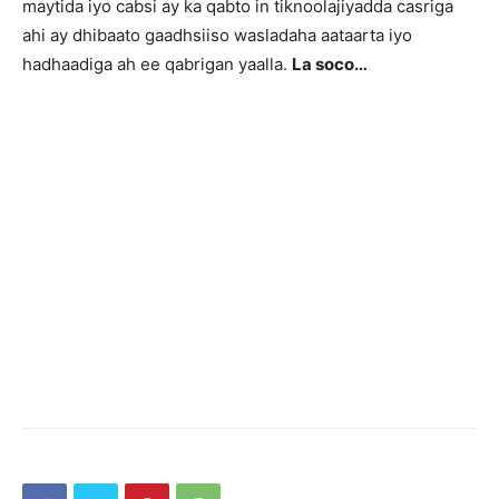
maytida iyo cabsi ay ka qabto in tiknoolajiyadda casriga
ahi ay dhibaato gaadhsiiso wasladaha aataarta iyo
hadhaadiga ah ee qabrigan yaalla.
La soco…