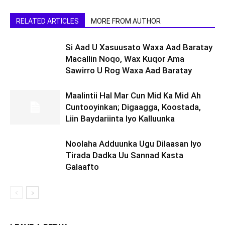
RELATED ARTICLES
MORE FROM AUTHOR
Si Aad U Xasuusato Waxa Aad Baratay
Macallin Noqo, Wax Kuqor Ama
Sawirro U Rog Waxa Aad Baratay
Maalintii Hal Mar Cun Mid Ka Mid Ah
Cuntooyinkan; Digaagga, Koostada,
Liin Baydariinta Iyo Kalluunka
Noolaha Adduunka Ugu Dilaasan Iyo
Tirada Dadka Uu Sannad Kasta
Galaafto