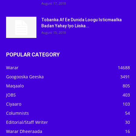
August 17, 2018
Tobanka Af Ee Dunida Loogu Isticmaalka
Badan Yahay Iyo Liiska...
August 15, 2018
POPULAR CATEGORY
Warar
14688
Googooska Geeska
3491
Maqaalo
805
JOBS
403
Ciyaaro
103
Columnists
54
Editorial/Staff Writer
30
Warar Dheeraada
16