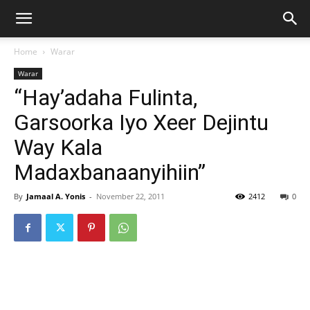
Home
Warar
Warar
“Hay’adaha Fulinta,
Garsoorka Iyo Xeer Dejintu
Way Kala
Madaxbanaanyihiin”
By
Jamaal A. Yonis
-
November 22, 2011
2412
0