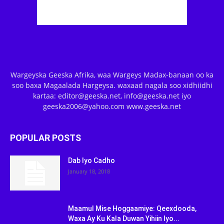
Wargeyska Geeska Afrika, waa Wargeys Madax-banaan oo ka
soo baxa Magaalada Hargeysa. waxaad nagala soo xidhiidhi
kartaa: editor@geeska.net, info@geeska.net iyo
geeska2006@yahoo.com www.geeska.net
POPULAR POSTS
Dab Iyo Cadho
January 18, 2018
Maamul Mise Hoggaamiye: Qeexdooda,
Waxa Ay Ku Kala Duwan Yihiin Iyo...