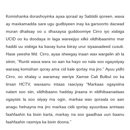
Komishanka dorashoyinka ayaa qoraal ay Sabtidii qoreen, waxa
ay maxkamadda sare ugu gudbiyeen inay ka garsoorto dacwad
muran dhalisay oo u dhaxaysa guddoomiye Cirro iyo xisbiga
UCID oo ku doodaya in laga wareejiyo xilkii xildhibaanimo mar
haddii uu xisbiga ka baxay kuna biiray urur siyaasadeed cusub.
Hase yeeshe Md. Cirro, ayaa sheegay inaan wax wargelin ah la
siinin, “Runtii waxa wara oo aan ka hayo oo nala soo ogaysiiyay
waraaq komishan qoray ama cid kale qortay ma jiro.” Ayuu yidhi
Cirro, oo shalay u waramay weriye Xamse Cali Bulbul oo ka
tirsan HCTV, waxaanu intaas raaciyay “Markaas ogaysiina
nalam soo siin, xildhibaano hadday jiraana in xildhibaanadaas
ogaysiis la soo siiyay ma ogin, markaa wax qoraala oo aan
anagu helnayna ma jiro markaa cidii qortay ayuunbaa arintaas
faahfaahin ka bixin karta, markay na soo gaadhaa uun baanu
faahfaahin rasmiya ka bixin doona.”