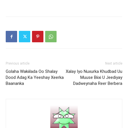
Previous article
Next article
Golaha Wakiilada Oo Shalay
Xalay Iyo Nuxurka Khudbad Uu
Dood Adag Ka Yeeshay Xeerka
Muuse Biixi U Jeediyay
Baananka
Dadweynaha Reer Berbera