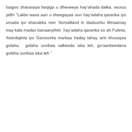
Isagoo sharaxaya farqiga u dhexeeya hay’ahada dalka, wuxuu
yidhi “Lakiin waxa aan u sheegayaa uun hay’adaha qaranka iyo
umada iyo shacabka reer Somaliland in dastuurku tilmaamay
inay kala madax banaanyihiin hay’adaha qaranka oo ah Fulinta,
Xeerdajinta iyo Garsoorka markaa haday tahay arin khusaysa
golaha, golaha uunbaa xalkeeda iska leh, go’aankeedana
golaha uunbaa iska leh.”