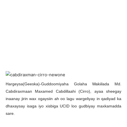
H
argeysa(Geeska)-Guddoomiyaha Golaha Wakiilada Md.
Cabdiraxmaan Maxamed Cabdillaahi (Cirro), ayaa sheegay
inaanay jirin wax ogaysiin ah oo lagu wargeliyay in qadiyad ka
dhaxaysay isaga iyo xisbiga UCID loo gudbiyay maxkamadda
sare.