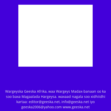
Wargeyska Geeska Afrika, waa Wargeys Madax-banaan oo ka
soo baxa Magaalada Hargeysa. waxaad nagala soo xidhiidhi
kartaa: editor@geeska.net, info@geeska.net iyo
geeska2006@yahoo.com www.geeska.net