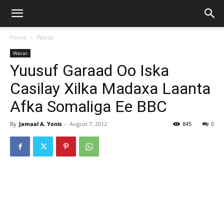
Home
Warar
Warar
Yuusuf Garaad Oo Iska
Casilay Xilka Madaxa Laanta
Afka Somaliga Ee BBC
By
Jamaal A. Yonis
-
August 7, 2012
845
0