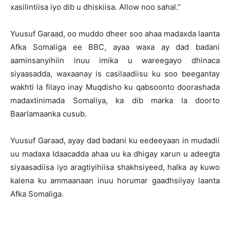
xasilintiisa iyo dib u dhiskiisa. Allow noo sahal.”
Yuusuf Garaad, oo muddo dheer soo ahaa madaxda laanta
Afka Somaliga ee BBC, ayaa waxa ay dad badani
aaminsanyihiin inuu imika u wareegayo dhinaca
siyaasadda, waxaanay is casilaadiisu ku soo beegantay
wakhti la filayo inay Muqdisho ku qabsoonto doorashada
madaxtinimada Somaliya, ka dib marka la doorto
Baarlamaanka cusub.
Yuusuf Garaad, ayay dad badani ku eedeeyaan in mudadii
uu madaxa Idaacadda ahaa uu ka dhigay xarun u adeegta
siyaasadiisa iyo aragtiyihiisa shakhsiyeed, halka ay kuwo
kalena ku ammaanaan inuu horumar gaadhsiiyay laanta
Afka Somaliga.