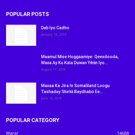
POPULAR POSTS
Dab Iyo Cadho
January 18, 2018
Maamul Mise Hoggaamiye: Qeexdooda,
Waxa Ay Ku Kala Duwan Yihiin Iyo...
August 17, 2018
Maxaa Ka Jira In Somaliland Loogu
Tashaday Shirkii Baydhabo Ee...
June 10, 2018
POPULAR CATEGORY
Warar
14688