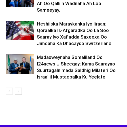
Ah Oo Qalliin Wadnaha Ah Loo
Sameeyay.
Heshiiska Maraykanka Iyo Iiraan:
Qoraalka Is-Afgaradka Oo La Soo
Saaray Iyo Xafladda Saxeexa Oo
Jimcaha Ka Dhacayso Switzerland.
Madaxweynaha Somaliland Oo
I24news U Sheegay: Kama Saarayno
Suurtagalnimada Saldhig Milateri Oo
Israa’iil Mustaqbalka Ku Yeelato