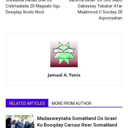
Shirkadda Dahab Shiil Oo
Xarunta Beder Oo Soo Gabo
Cisbitaalada 20 Magaalo Ugu
Gabaysay Tababar Afar
Deeqday Xoolo Nool
Maalmood U Socday 28
Aqoonyahan
Jamaal A. Yonis
RELATED ARTICLES
MORE FROM AUTHOR
Madaxweynaha Somaliland Oo Israel
Ku Booqday Carruur Reer Somaliland