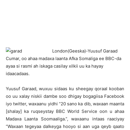
L
ondon(Geeska)-Yuusuf Garaad
Cumar, oo ahaa madaxa laanta Afka Somaliga ee BBC-da
ayaa si rasmi ah iskaga casilay xilkii uu ka hayay
idaacadaas.
Yuusuf Garaad, wuxuu sidaas ku sheegay qoraal kooban
oo uu xalay niskii dambe soo dhigay bogagiisa Facebook
iyo twitter, waxaanu yidhi “20 sano ka dib, waxaan maanta
[shalay] ka ruqseystay BBC World Service oon u ahaa
Madaxa Laanta Soomaaliga.”, waxaanu intaas raaciyay
“Waxaan tegeyaa dalkeyga hooyo si aan uga qeyb qaato