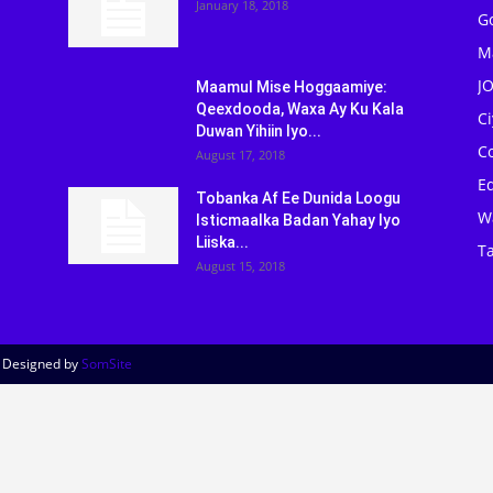
January 18, 2018
G
M
J
Maamul Mise Hoggaamiye:
Qeexdooda, Waxa Ay Ku Kala
C
Duwan Yihiin Iyo...
C
August 17, 2018
Ed
Tobanka Af Ee Dunida Loogu
W
Isticmaalka Badan Yahay Iyo
Liiska...
Ta
August 15, 2018
| Designed by
SomSite