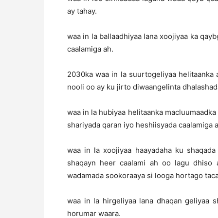
ay tahay.
waa in la ballaadhiyaa lana xoojiyaa ka q
caalamiga ah.
2030ka waa in la suurtogeliyaa helitaanka
nooli oo ay ku jirto diwaangelinta dhalashad
waa in la hubiyaa helitaanka macluumaadka i
shariyada qaran iyo heshiisyada caalamiga a
waa in la xoojiyaa haayadaha ku shaqada 
shaqayn heer caalami ah oo lagu dhiso 
wadamada sookoraaya si looga hortago taca
waa in la hirgeliyaa lana dhaqan geliyaa 
horumar waara.