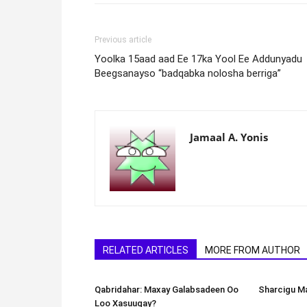
Previous article
Yoolka 15aad aad Ee 17ka Yool Ee Addunyadu
Beegsanayso “badqabka nolosha berriga”
Jamaal A. Yonis
RELATED ARTICLES
MORE FROM AUTHOR
Qabridahar: Maxay Galabsadeen Oo
Sharcigu Ma
Loo Xasuuqay?