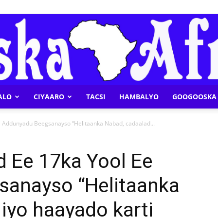
ALO
CIYAARO
TACSI
HAMBALYO
GOOGOOSKA 
Geeska
e Addunyadu Beegsanayso “Helitaanka Nabad, cadaalad...
d Ee 17ka Yool Ee
anayso “Helitaanka
Afrika
iyo haayado karti