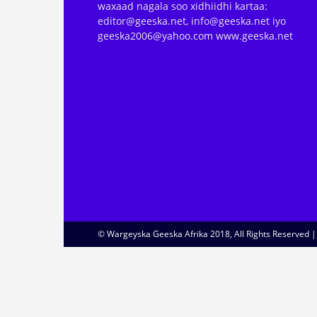
waxaad nagala soo xidhiidhi kartaa:
editor@geeska.net, info@geeska.net iyo
geeska2006@yahoo.com www.geeska.net
© Wargeyska Geeska Afrika 2018, All Rights Reserved 