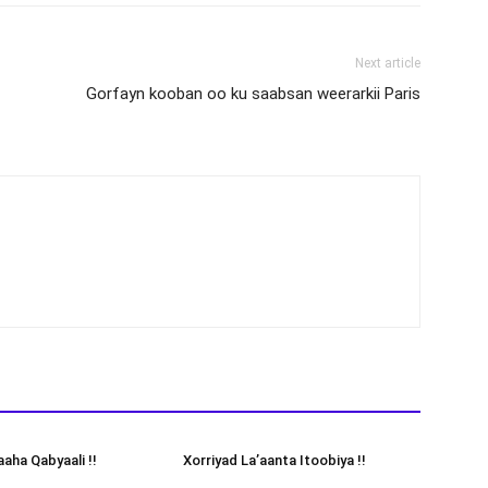
Next article
Gorfayn kooban oo ku saabsan weerarkii Paris
aha Qabyaali !!
Xorriyad La’aanta Itoobiya !!