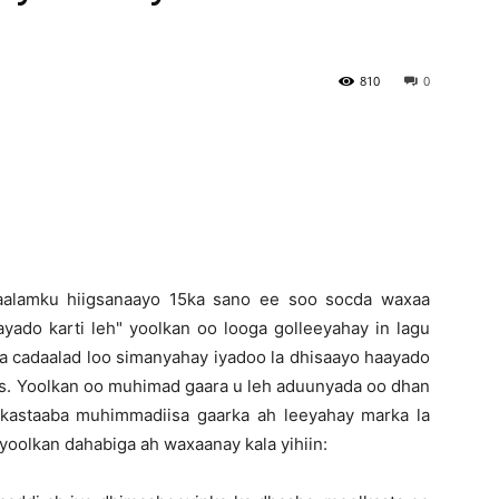
Newspaper
810
0
alamku hiigsanaayo 15ka sano ee soo socda waxaa
yado karti leh" yoolkan oo looga golleeyahay in lagu
a cadaalad loo simanyahay iyadoo la dhisaayo haayado
taas. Yoolkan oo muhimad gaara u leh aduunyada oo dhan
kastaaba muhimmadiisa gaarka ah leeyahay marka la
yoolkan dahabiga ah waxaanay kala yihiin: