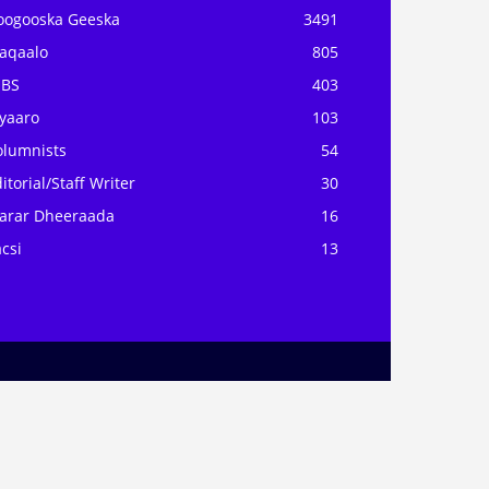
oogooska Geeska
3491
aqaalo
805
OBS
403
iyaaro
103
olumnists
54
itorial/Staff Writer
30
arar Dheeraada
16
csi
13