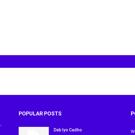
POPULAR POSTS
P
-
Dab Iyo Cadho
W