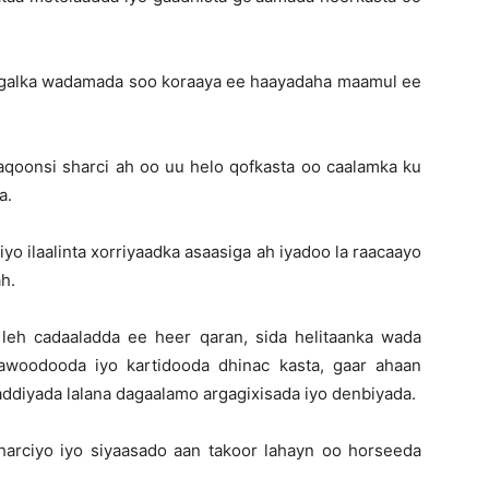
aybgalka wadamada soo koraaya ee haayadaha maamul ee
 aqoonsi sharci ah oo uu helo qofkasta oo caalamka ku
a.
yo ilaalinta xorriyaadka asaasiga ah iyadoo la raacaayo
h.
leh cadaaladda ee heer qaran, sida helitaanka wada
awoodooda iyo kartidooda dhinac kasta, gaar ahaan
ddiyada lalana dagaalamo argagixisada iyo denbiyada.
sharciyo iyo siyaasado aan takoor lahayn oo horseeda