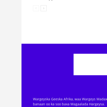
Wargeyska Geeska Afrika, waa Wargeys Madax
banaan oo ka soo baxa Magaalada Hargeysa.