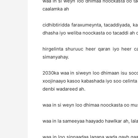
waa in si weyn loo dhimaa noockasta oo t
caalamka ah
cidhibtiridda faraxumeynta, tacaddiyada, 
dhasha iyo weliba noockasta oo tacaddi ah oo
hirgelinta shuruuc heer qaran iyo heer c
simanyahay.
2030ka waa in siweyn loo dhimaan isu soco
xoojinaayo kasoo kabashada iyo soo celinta
denbi wadareed ah.
waa in si weyn loo dhimaa noockasta oo mu
waa in la sameeyaa haayado hawlkar ah, lala
waa in loo sinnaadaa lagana wada qayb qa