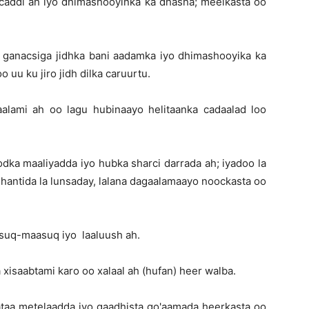
acaddi ah iyo dhimashooyinka ka dhasha; meelkasta oo
ka ganacsiga jidhka bani aadamka iyo dhimashooyika ka
 uu ku jiro jidh dilka caruurtu.
aalami ah oo lagu hubinaayo helitaanka cadaalad loo
dka maaliyadda iyo hubka sharci darrada ah; iyadoo la
 hantida la lunsaday, lalana dagaalamaayo noockasta oo
suq-maasuq iyo laaluush ah.
 xisaabtami karo oo xalaal ah (hufan) heer walba.
ataa metelaadda iyo gaadhista go'aamada heerkasta oo