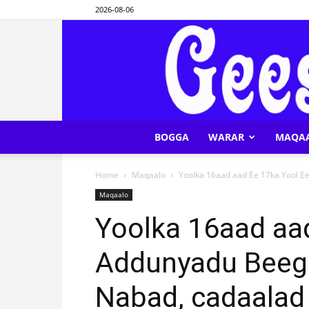
2026-08-06
BOGGA
WARAR
MAQA
Home
Maqaalo
Yoolka 16aad aad Ee 17ka Yool E
Maqaalo
Yoolka 16aad aa
Addunyadu Beegs
Nabad, cadaalad 