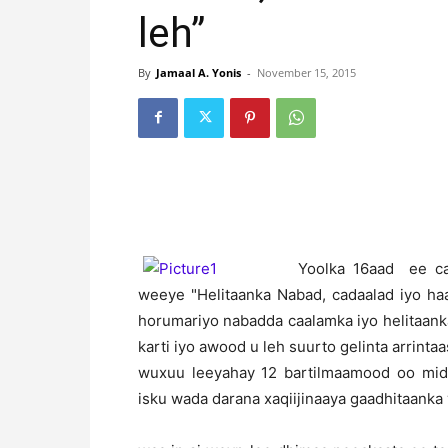
leh”
By
Jamaal A. Yonis
-
November 15, 2015
Y
oolka 16aad ee ca
weeye "Helitaanka Nabad, cadaalad iyo haa
horumariyo nabadda caalamka iyo helitaank
karti iyo awood u leh suurto gelinta arrin
wuxuu leeyahay 12 bartilmaamood oo mid
isku wada darana xaqiijinaaya gaadhitaanka 