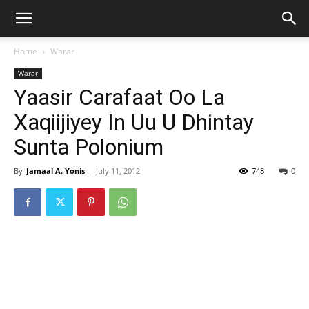
Home
Warar
Warar
Yaasir Carafaat Oo La
Xaqiijiyey In Uu U Dhintay
Sunta Polonium
By
Jamaal A. Yonis
-
July 11, 2012
748
0