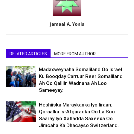
Jamaal A. Yonis
RELATED ARTICLES
MORE FROM AUTHOR
Madaxweynaha Somaliland Oo Israel
Ku Booqday Carruur Reer Somaliland
Ah Oo Qalliin Wadnaha Ah Loo
Sameeyay.
Heshiiska Maraykanka Iyo Iiraan:
Qoraalka Is-Afgaradka Oo La Soo
Saaray Iyo Xafladda Saxeexa Oo
Jimcaha Ka Dhacayso Switzerland.