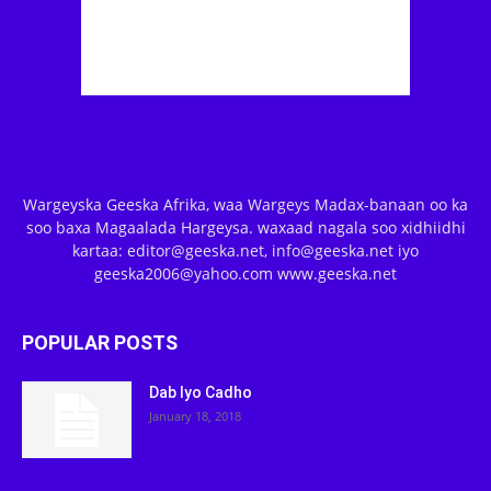
Wargeyska Geeska Afrika, waa Wargeys Madax-banaan oo ka
soo baxa Magaalada Hargeysa. waxaad nagala soo xidhiidhi
kartaa: editor@geeska.net, info@geeska.net iyo
geeska2006@yahoo.com www.geeska.net
POPULAR POSTS
Dab Iyo Cadho
January 18, 2018