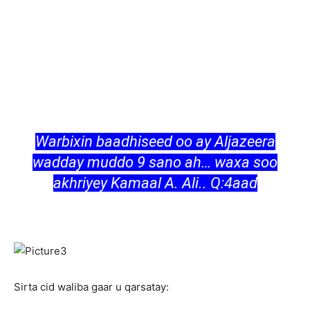
Warbixin baadhiseed oo ay Aljazeera
wadday muddo 9 sano ah… waxa soo
akhriyey Kamaal A. Ali.. Q:4aad
Sirta cid waliba gaar u qarsatay: