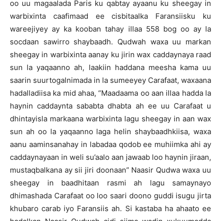
oo uu magaalada Paris ku qabtay ayaanu ku sheegay in
warbixinta caafimaad ee cisbitaalka Faransiisku ku
wareejiyey ay ka kooban tahay illaa 558 bog oo ay la
socdaan sawirro shaybaadh. Qudwah waxa uu markan
sheegay in warbixinta aanay ku jirin wax caddaynaya raad
sun la yaqaanno ah, laakiin haddana meesha kama uu
saarin suurtogalnimada in la sumeeyey Carafaat, waxaana
hadalladiisa ka mid ahaa, “Maadaama oo aan illaa hadda la
haynin caddaynta sababta dhabta ah ee uu Carafaat u
dhintayisla markaana warbixinta lagu sheegay in aan wax
sun ah oo la yaqaanno laga helin shaybaadhkiisa, waxa
aanu aaminsanahay in labadaa qodob ee muhiimka ahi ay
caddaynayaan in weli su’aalo aan jawaab loo haynin jiraan,
mustaqbalkana ay sii jiri doonaan” Naasir Qudwa waxa uu
sheegay in baadhitaan rasmi ah lagu samaynayo
dhimashada Carafaat oo loo saari doono guddi isugu jirta
khubaro carab iyo Faransiis ah. Si kastaba ha ahaato ee