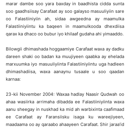
marar dambe soo yara baxday in baadhista cidda sunta
soo gaadhsiisay Carafaat ay soo galayso masuuliyiin sare
oo Falastiiniyiin ah, sidaa awgeedna ay maamulka
Falastiiniyiintu ka baqeen in maamulkooda dhexdiisa
qarax ka dhaco oo bubur iyo khilaaf gudaha ahi yimaaddo.
Bilowgii dhimashada hoggaamiye Carafaat waxa ay dadku
dareen shaki oo badan ka muujiyeen qaabka ay ehelada
marxuumka iyo masuuliyiinta Falastiiniyiintu uga hadleen
dhimashadiisa, waxa aanaynu tusaale u soo qaadan
karnaa:
23-kii November 2004: Waxaa hadlay Naasir Qudwah oo
ahaa wasiirka arrimaha dibadda ee Falastiiniyiinta waxa
aanu sheegay in nuskhad ka mid ah warbixinta caafimaad
ee Carafaat ay Faransiisku isaga ku wareejiyeen,
maadaama oo ay qaraabo ahaayeen Carafaat. Shir jaraa’id