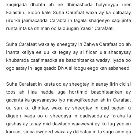
xaqiiqada dhabta ah ee dhimashada halyeeyga reer
Falastiin. Sidoo kale Suha Carafaat waxa ay ka dalbatay
ururka jaamacadda Carabta in lagala shaqeeyo xaqiijinta
runta inta ka dhiman oo la duugan Yaasir Carafaat.
Suha Carafaat waxa ay sheegtay in Zahwa Carafaat oo ah
inanta keliya ee uu ka tegey ay si fiican ula shaqaysay
khubarada caafimaadka ee baadhitaanka waday, iyada oo
ogolaatay in laga qaado DNA si loogu eego kan aabaheed.
Suha Carafaat in kasta oo ay sheegtay in aanay jirin cid si
toos ah illaa hadda uga hortimid baadhitaankan ay
gacanta ka geysanayso iyo mawqifkeedan ah in Carafaat
uu sun ku dhintay, waxa ay sheegtay in dad badani u
digeen iyaga oo u sheegaya in qadiyadda ay faraha la
gashay ay tahay mid dawlado waaweyni ay ku lug yeelan
karaan, sidaa awgeed waxa ay dalbatay in la sugo amniga