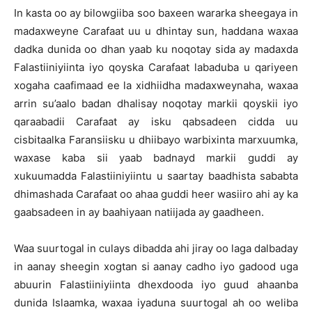
In kasta oo ay bilowgiiba soo baxeen wararka sheegaya in
madaxweyne Carafaat uu u dhintay sun, haddana waxaa
dadka dunida oo dhan yaab ku noqotay sida ay madaxda
Falastiiniyiinta iyo qoyska Carafaat labaduba u qariyeen
xogaha caafimaad ee la xidhiidha madaxweynaha, waxaa
arrin su’aalo badan dhalisay noqotay markii qoyskii iyo
qaraabadii Carafaat ay isku qabsadeen cidda uu
cisbitaalka Faransiisku u dhiibayo warbixinta marxuumka,
waxase kaba sii yaab badnayd markii guddi ay
xukuumadda Falastiiniyiintu u saartay baadhista sababta
dhimashada Carafaat oo ahaa guddi heer wasiiro ahi ay ka
gaabsadeen in ay baahiyaan natiijada ay gaadheen.
Waa suurtogal in culays dibadda ahi jiray oo laga dalbaday
in aanay sheegin xogtan si aanay cadho iyo gadood uga
abuurin Falastiiniyiinta dhexdooda iyo guud ahaanba
dunida Islaamka, waxaa iyaduna suurtogal ah oo weliba