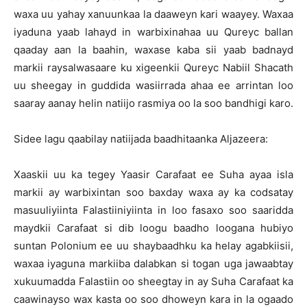
waxa uu yahay xanuunkaa la daaweyn kari waayey. Waxaa
iyaduna yaab lahayd in warbixinahaa uu Qureyc ballan
qaaday aan la baahin, waxase kaba sii yaab badnayd
markii raysalwasaare ku xigeenkii Qureyc Nabiil Shacath
uu sheegay in guddida wasiirrada ahaa ee arrintan loo
saaray aanay helin natiijo rasmiya oo la soo bandhigi karo.
Sidee lagu qaabilay natiijada baadhitaanka Aljazeera:
Xaaskii uu ka tegey Yaasir Carafaat ee Suha ayaa isla
markii ay warbixintan soo baxday waxa ay ka codsatay
masuuliyiinta Falastiiniyiinta in loo fasaxo soo saaridda
maydkii Carafaat si dib loogu baadho loogana hubiyo
suntan Polonium ee uu shaybaadhku ka helay agabkiisii,
waxaa iyaguna markiiba dalabkan si togan uga jawaabtay
xukuumadda Falastiin oo sheegtay in ay Suha Carafaat ka
caawinayso wax kasta oo soo dhoweyn kara in la ogaado