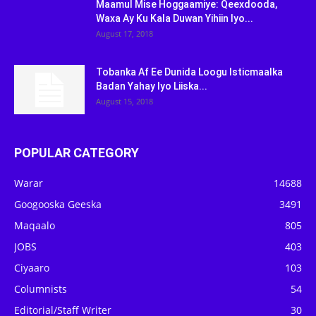
Maamul Mise Hoggaamiye: Qeexdooda,
Waxa Ay Ku Kala Duwan Yihiin Iyo...
August 17, 2018
Tobanka Af Ee Dunida Loogu Isticmaalka
Badan Yahay Iyo Liiska...
August 15, 2018
POPULAR CATEGORY
Warar
14688
Googooska Geeska
3491
Maqaalo
805
JOBS
403
Ciyaaro
103
Columnists
54
Editorial/Staff Writer
30