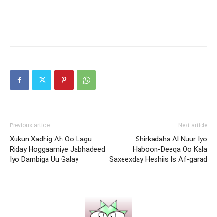
Previous article
Next article
Xukun Xadhig Ah Oo Lagu
Shirkadaha Al Nuur Iyo
Riday Hoggaamiye Jabhadeed
Haboon-Deeqa Oo Kala
Iyo Dambiga Uu Galay
Saxeexday Heshiis Is Af-garad