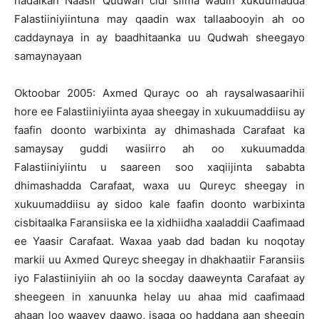
hadalkan Naasir Qudwah cidi siima wadin xukuumadda
Falastiiniyiintuna may qaadin wax tallaabooyin ah oo
caddaynaya in ay baadhitaanka uu Qudwah sheegayo
samaynayaan
Oktoobar 2005: Axmed Qurayc oo ah raysalwasaarihii
hore ee Falastiiniyiinta ayaa sheegay in xukuumaddiisu ay
faafin doonto warbixinta ay dhimashada Carafaat ka
samaysay guddi wasiirro ah oo xukuumadda
Falastiiniyiintu u saareen soo xaqiijinta sababta
dhimashadda Carafaat, waxa uu Qureyc sheegay in
xukuumaddiisu ay sidoo kale faafin doonto warbixinta
cisbitaalka Faransiiska ee la xidhiidha xaaladdii Caafimaad
ee Yaasir Carafaat. Waxaa yaab dad badan ku noqotay
markii uu Axmed Qureyc sheegay in dhakhaatiir Faransiis
iyo Falastiiniyiin ah oo la socday daaweynta Carafaat ay
sheegeen in xanuunka helay uu ahaa mid caafimaad
ahaan loo waayey daawo, isaga oo haddana aan sheegin