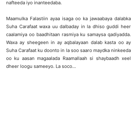
nafteeda iyo inanteedaba.
Maamulka Falastiin ayaa isaga oo ka jawaabaya dalabka
Suha Carafaat waxa uu dalbaday in la dhiso guddi heer
caalamiya oo baadhitaan rasmiya ku samaysa qadiyadda.
Waxa ay sheegeen in ay aqbalayaan dalab kasta oo ay
Suha Carafaat ku doonto in la soo saaro maydka ninkeeda
oo ku aasan magaalada Raamallaah si shaybaadh xeel
dheer loogu sameeyo. La soco…