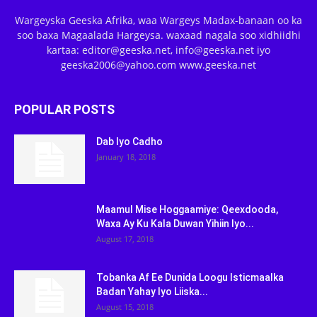
Wargeyska Geeska Afrika, waa Wargeys Madax-banaan oo ka
soo baxa Magaalada Hargeysa. waxaad nagala soo xidhiidhi
kartaa: editor@geeska.net, info@geeska.net iyo
geeska2006@yahoo.com www.geeska.net
POPULAR POSTS
Dab Iyo Cadho
January 18, 2018
Maamul Mise Hoggaamiye: Qeexdooda,
Waxa Ay Ku Kala Duwan Yihiin Iyo...
August 17, 2018
Tobanka Af Ee Dunida Loogu Isticmaalka
Badan Yahay Iyo Liiska...
August 15, 2018