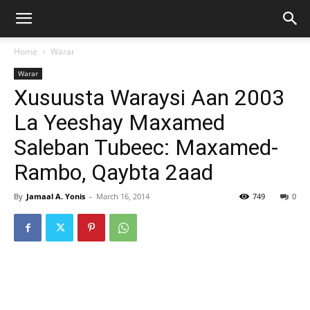
Home
Warar
Warar
Xusuusta Waraysi Aan 2003
La Yeeshay Maxamed
Saleban Tubeec: Maxamed-
Rambo, Qaybta 2aad
By
Jamaal A. Yonis
-
March 16, 2014
749
0