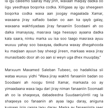
la igu caleemo saaray may jirin, waxaan maqlay dadka oo
iigu yeedhaya boqorka codka. Xilligaas ay igu sheegeen
boqorka codka waxa aan joogay magaalada Xamar,
waxaana jiray xaflado badan oo aan ka qayb galay,
waxaana wakhtiyadaas jiray fanaaniin Soodaani ah oo
dalka imanaysay, masraxa laga heesayo ayaana dadka
kala saara, ninku marka uu isa soo taago masraxa ayuu
wuxuu yahay soo baxayaa, dadkuna waxay dhegahooda
ku maqlaan ayuun bay sheegi jireen, markaas waxa jiray
munasibado door ah oo aan si weyn uga dhex muuqday.”
Marxuum Maxamed Saleban Tubeec, oo hadalkiisa sii
wataa wuxuu yidhi “Waxa jiray wakhti fanaaniin badan oo
Soodaani ah noogu timid Xamar, markasta oo ay
yimaadaana waxa lagu dari jiray niman fanaaniin Soomaali
ah oo la shaqeeya, dabadeedna Suudaaniyiintii rag la
shaqeeya oo fanaanin ah ayaa lagu daray, aniguna
kumaan jirin ragga lagu daray. Marka ay fanaaniinta reer