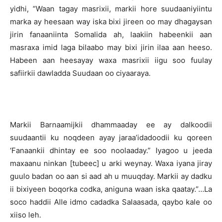
yidhi, “Waan tagay masrixii, markii hore suudaaniyiintu
marka ay heesaan way iska bixi jireen oo may dhagaysan
jirin fanaaniinta Somalida ah, laakiin habeenkii aan
masraxa imid laga bilaabo may bixi jirin ilaa aan heeso.
Habeen aan heesayay waxa masrixii iigu soo fuulay
safiirkii dawladda Suudaan oo ciyaaraya.
Markii Barnaamijkii dhammaaday ee ay dalkoodii
suudaantii ku noqdeen ayay jaraa’idadoodii ku qoreen
‘Fanaankii dhintay ee soo noolaaday.” Iyagoo u jeeda
maxaanu ninkan [tubeec] u arki weynay. Waxa iyana jiray
guulo badan oo aan si aad ah u muuqday. Markii ay dadku
ii bixiyeen boqorka codka, aniguna waan iska qaatay.”…La
soco haddii Alle idmo cadadka Salaasada, qaybo kale oo
xiiso leh.