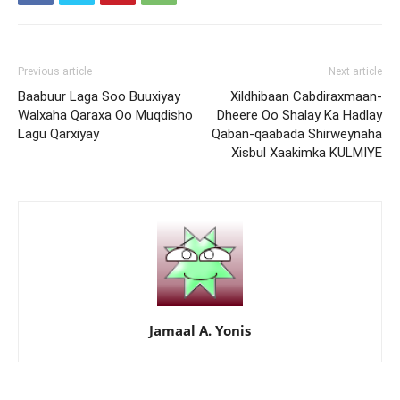
Previous article
Next article
Baabuur Laga Soo Buuxiyay
Xildhibaan Cabdiraxmaan-
Walxaha Qaraxa Oo Muqdisho
Dheere Oo Shalay Ka Hadlay
Lagu Qarxiyay
Qaban-qaabada Shirweynaha
Xisbul Xaakimka KULMIYE
Jamaal A. Yonis