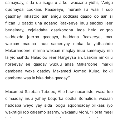
samaysay, sida uu isagu u arko, waxaanu yidhi, “Aniga
qudhayda codkaas Raaxeeye, murankiisu waa I soo
gaadhay, inkastoo aan anigu codkaas qaado oo aan si
fiican u qaado una aqaano Raaxeeye inuu saddex jeer
bedelmay, cajaladaha qaarkoodna laga helo anigoo
saddexda jeerba qaadaya, haddana Raaxeeye, mar
waxaan maqlaa inuu sameeyay ninka la yidhaahdo
Makaranoone, marna waxaan maqlay inuu sameeyay nin
la yidhaahdo Halac oo reer Hargeysa ah. Laakiin ninkii u
horeeyay ee qaaday wuxuu ahaa Makaroone, markii
dambena waxa qaaday Maxamed Axmed Kuluc, kolkii
dambena waa la iska daba qaaday.”
Maxamed Saleban Tubeec, Alle haw naxariiste, waxa loo
cimaaday inuu yahay boqorka codka Somalida, waxaan
haddaba weydiiyay sida loogu aqoonsaday xilkaas iyo
wakhtigii loo caleemo saaray, waxaanu yidhi, “Horta meel