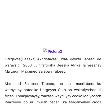
H
argeysa(Geeska)-Akhristayaal, waa qaybtii labaad ee
waraysigii 2003 uu tifaftiraha Geeska Afrika, la yeeshay
Marxuum Maxamed Saleban Tubeec.
Maxamed Saleban Tubeec, oo aan maalintaas ku
waraystay hoteelka Hargeysa Club oo wakhtiyadaas si
fiican u shaqaynayay, waxaan weydiiyay codka loo yaqaan
Raaxeeye oo uu muran badani ka taaganyahay cidda