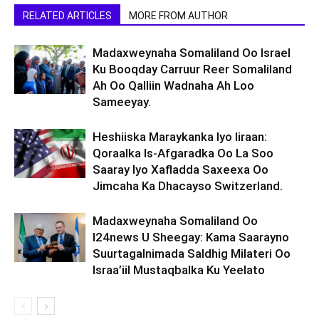
RELATED ARTICLES
MORE FROM AUTHOR
Madaxweynaha Somaliland Oo Israel
Ku Booqday Carruur Reer Somaliland
Ah Oo Qalliin Wadnaha Ah Loo
Sameeyay.
Heshiiska Maraykanka Iyo Iiraan:
Qoraalka Is-Afgaradka Oo La Soo
Saaray Iyo Xafladda Saxeexa Oo
Jimcaha Ka Dhacayso Switzerland.
Madaxweynaha Somaliland Oo
I24news U Sheegay: Kama Saarayno
Suurtagalnimada Saldhig Milateri Oo
Israa’iil Mustaqbalka Ku Yeelato