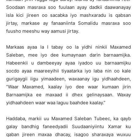
Soodaan masraxa soo fuulaan ayay dadkii daawanayay
isla kici jireen oo sacabka iyo mashxaradu is qabsan
jirtay, markase ay fanaaniinta Somalidu masraxa soo
fuusho meeshu way aamusi jirtay.
Markaas ayaa la I tabay oo la yidhi ninkii Maxamed
Saleban, mee iyo dee kumaynaan darin barnaamijka.
Habeenkii u dambeeyay ayaa iyadoo uu barnaamijku
socdo ayaa maareeyihii tiyaatarka iyo laba nin oo kale
gurigaygii iigu yimaadeen, waxaanay igu yidhaahdeen,
“Waar Maxamed, kaalay iyo dee waar kumaan jirin
Barnaamijka ee maxaad ii dhex gelinaysaan. Waxay
yidhaahdeen waar waa laguu baahdee kaalay.”
Haddaba, markii uu Maxamed Saleban Tubeec, ka qayb
galay bandhig faneedyadii Suudaaniyiintu Xamar ku
qaban jireen maxaa dhacay, isagoo sharaxaya wuxuu