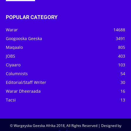
POPULAR CATEGORY
Warar
14688
Googooska Geeska
3491
Maqaalo
805
JOBS
403
Ciyaaro
103
Columnists
54
Editorial/Staff Writer
30
Warar Dheeraada
16
Tacsi
13
© Wargeyska Geeska Afrika 2018, All Rights Reserved | Designed by