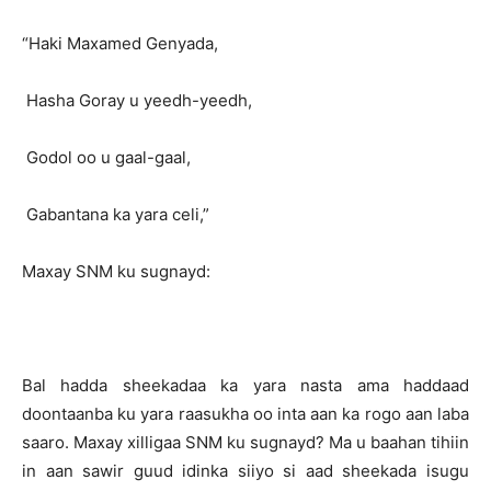
“Haki Maxamed Genyada,
Hasha Goray u yeedh-yeedh,
Godol oo u gaal-gaal,
Gabantana ka yara celi,”
Maxay SNM ku sugnayd:
Bal hadda sheekadaa ka yara nasta ama haddaad
doontaanba ku yara raasukha oo inta aan ka rogo aan laba
saaro. Maxay xilligaa SNM ku sugnayd? Ma u baahan tihiin
in aan sawir guud idinka siiyo si aad sheekada isugu