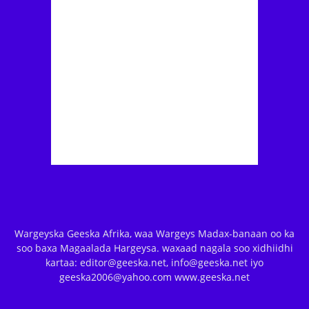
Wargeyska Geeska Afrika, waa Wargeys Madax-banaan oo ka
soo baxa Magaalada Hargeysa. waxaad nagala soo xidhiidhi
kartaa: editor@geeska.net, info@geeska.net iyo
geeska2006@yahoo.com www.geeska.net