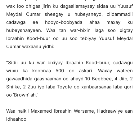
wax loo dhigaa jirin ku dagaallamaysay sidaa uu Yuusuf
Meydal Cumar sheegay u hubeysneyd, ciidammadii
cadawga ee hooyo-boobyada ahaa maxay ku
hubeysnaayeen. Waa tan war-bixin laga soo xigtay
Ibraahin Kood-buur oo uu soo tebiyay Yuusuf Meydal
Cumar waxaanu yidhi:
“Sidii uu ku war bixiyay Ibraahin Kood-buur, cadawgu
wuxu ka koobnaa 500 oo askari. Waxay wateen
gawaadhida gaashaaman oo ahayd 10 Beebbee, 4 Jiib, 2
Shilke, 2 Zuu iyo laba Toyote oo xanbaarsanaa laba qori
oo ‘Brown’ ah.”
Waa halkii Maxamed Ibraahin Warsame, Hadraawiye aan
idhaahdo: