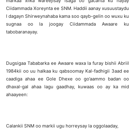
markaa xilka wareejisay isaga oo gacanta ku hayay
Ciidammada Xoreynta ee SNM. Haddii aanay xusuustaydu
I dagayn Shirweynahaba kama soo qayb-gelin oo wuxu ku
sugnaa oo la joogay Ciidammada Awaare ku
tabobaranayay.
Dugsigaa Tababarka ee Awaare waxa la furay bishii Abriil
1984kii oo uu halkaa ku qabsoomay Kal-fadhigii 3aad ee
caadiga ahaa ee Gole Dhexe oo go’aammo badan oo
dhaxal-gal ahaa lagu gaadhay, kuwaas oo ay ka mid
ahaayeen:
Calankii SNM oo markii ugu horreysay la oggolaaday,