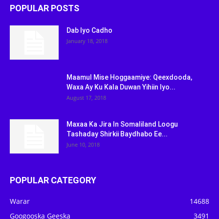
POPULAR POSTS
Dab Iyo Cadho
January 18, 2018
Maamul Mise Hoggaamiye: Qeexdooda,
Waxa Ay Ku Kala Duwan Yihiin Iyo...
August 17, 2018
Maxaa Ka Jira In Somaliland Loogu
Tashaday Shirkii Baydhabo Ee...
June 10, 2018
POPULAR CATEGORY
Warar
14688
Googooska Geeska
3491