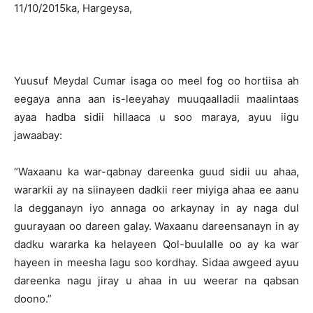
11/10/2015ka, Hargeysa,
Yuusuf Meydal Cumar isaga oo meel fog oo hortiisa ah
eegaya anna aan is-leeyahay muuqaalladii maalintaas
ayaa hadba sidii hillaaca u soo maraya, ayuu iigu
jawaabay:
“Waxaanu ka war-qabnay dareenka guud sidii uu ahaa,
wararkii ay na siinayeen dadkii reer miyiga ahaa ee aanu
la degganayn iyo annaga oo arkaynay in ay naga dul
guurayaan oo dareen galay. Waxaanu dareensanayn in ay
dadku wararka ka helayeen Qol-buulalle oo ay ka war
hayeen in meesha lagu soo kordhay. Sidaa awgeed ayuu
dareenka nagu jiray u ahaa in uu weerar na qabsan
doono.”