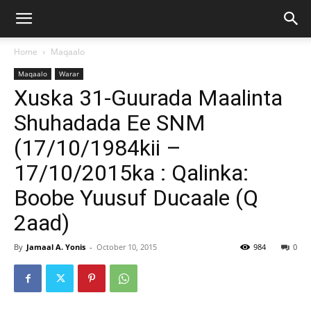
Home
Maqaalo
Maqaalo
Warar
Xuska 31-Guurada Maalinta
Shuhadada Ee SNM
(17/10/1984kii –
17/10/2015ka : Qalinka:
Boobe Yuusuf Ducaale (Q
2aad)
By
Jamaal A. Yonis
-
October 10, 2015
984
0