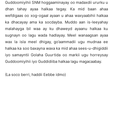
Guddoomiyihii SNM hoggaaminayay oo madaxdii ururku u
dhan tahay ayaa halkaa tegay. Ka mid baan ahaa
wefdigaas oo xog-ogaal ayaan u ahaa waxyaabihii halkaa
ka dhacayay ama ka socdayba. Muddo aan is-leeyahay
malahayga bil waa ay ku dhaweyd ayaanu halkaa ku
sugnayn oo lagu wada hadlayay. Meel wanaagsan ayaa
wax la isla meel dhigay, go’aammadii ugu mudnaa ee
halkaa ka soo baxayna waxa ka mid ahaa sees-u-dhigiddii
iyo samayntii Golaha Guurtida oo markii ugu horreysay
Guddoomiyihii iyo Guddidiiba halkaa lagu magacaabay.
(La soco berri, haddii Eebbe idmo)