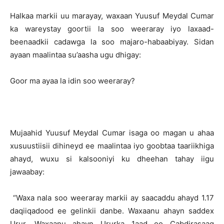
Halkaa markii uu marayay, waxaan Yuusuf Meydal Cumar
ka wareystay goortii la soo weeraray iyo laxaad-
beenaadkii cadawga la soo majaro-habaabiyay. Sidan
ayaan maalintaa su’aasha ugu dhigay:
Goor ma ayaa la idin soo weeraray?
Mujaahid Yuusuf Meydal Cumar isaga oo magan u ahaa
xusuustiisii dihineyd ee maalintaa iyo goobtaa taariikhiga
ahayd, wuxu si kalsooniyi ku dheehan tahay iigu
jawaabay:
“Waxa nala soo weeraray markii ay saacaddu ahayd 1.17
daqiiqadood ee gelinkii danbe. Waxaanu ahayn saddex
Urur. Waxaanu ahayn Ururka 1aad oo Cabdirasaaq