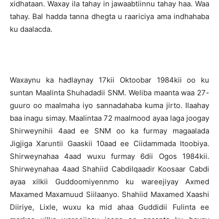
xidhataan. Waxay ila tahay in jawaabtiinnu tahay haa. Waa
tahay. Bal hadda tanna dhegta u raariciya ama indhahaba
ku daalacda.
Waxaynu ka hadlaynay 17kii Oktoobar 1984kii oo ku
suntan Maalinta Shuhadadii SNM. Weliba maanta waa 27-
guuro oo maalmaha iyo sannadahaba kuma jirto. Ilaahay
baa inagu simay. Maalintaa 72 maalmood ayaa laga joogay
Shirweynihii 4aad ee SNM oo ka furmay magaalada
Jigjiga Xaruntii Gaaskii 10aad ee Ciidammada Itoobiya.
Shirweynahaa 4aad wuxu furmay 6dii Ogos 1984kii.
Shirweynahaa 4aad Shahiid Cabdilqaadir Koosaar Cabdi
ayaa xilkii Guddoomiyennmo ku wareejiyay Axmed
Maxamed Maxamuud Siilaanyo. Shahiid Maxamed Xaashi
Diiriye, Lixle, wuxu ka mid ahaa Guddidii Fulinta ee