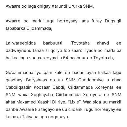
Awaare oo laga dhigay Xaruntii Ururka SNM,
Awaare oo markii ugu horreysay laga furay Dugsigii
tababarka Ciidammada,
La-wareegidda baabuurtii Toyotaha ahayd ee
dadweynuhu lahaa si qoryo loo saaro, iyada oo markiiba
halkaa lagu soo xereeyay ila 64 baabuur oo Toyota ah,
Go’aammadaa iyo qaar kale oo badan ayaa halkaa lagu
gaadhay. Beryahaas oo uu SNM Guddoomiye u ahaa
Cabdilqaadir Koosaar Cabdi, Ciidammada Xoreynta ee
SNM waxa Xoghayaha Ciidammada Xoreynta ee SNM
ahaa Maxamed Xaashi Diiriye, “Lixle”. Waa sida uu markii
danbe Awaare ku tegayo ee uu ciidankii ugu horreeyay ee
ka baxa Taliyaha ugu noqonayo.