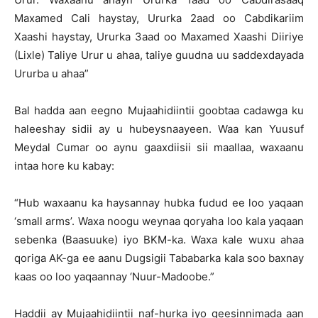
Maxamed Cali haystay, Ururka 2aad oo Cabdikariim
Xaashi haystay, Ururka 3aad oo Maxamed Xaashi Diiriye
(Lixle) Taliye Urur u ahaa, taliye guudna uu saddexdayada
Ururba u ahaa”
Bal hadda aan eegno Mujaahidiintii goobtaa cadawga ku
haleeshay sidii ay u hubeysnaayeen. Waa kan Yuusuf
Meydal Cumar oo aynu gaaxdiisii sii maallaa, waxaanu
intaa hore ku kabay:
“Hub waxaanu ka haysannay hubka fudud ee loo yaqaan
‘small arms’. Waxa noogu weynaa qoryaha loo kala yaqaan
sebenka (Baasuuke) iyo BKM-ka. Waxa kale wuxu ahaa
qoriga AK-ga ee aanu Dugsigii Tababarka kala soo baxnay
kaas oo loo yaqaannay ‘Nuur-Madoobe.”
Haddii ay Mujaahidiintii naf-hurka iyo geesinnimada aan