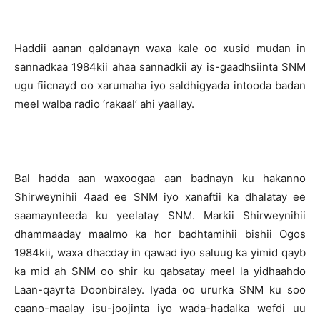
Haddii aanan qaldanayn waxa kale oo xusid mudan in
sannadkaa 1984kii ahaa sannadkii ay is-gaadhsiinta SNM
ugu fiicnayd oo xarumaha iyo saldhigyada intooda badan
meel walba radio ‘rakaal’ ahi yaallay.
Bal hadda aan waxoogaa aan badnayn ku hakanno
Shirweynihii 4aad ee SNM iyo xanaftii ka dhalatay ee
saamaynteeda ku yeelatay SNM. Markii Shirweynihii
dhammaaday maalmo ka hor badhtamihii bishii Ogos
1984kii, waxa dhacday in qawad iyo saluug ka yimid qayb
ka mid ah SNM oo shir ku qabsatay meel la yidhaahdo
Laan-qayrta Doonbiraley. Iyada oo ururka SNM ku soo
caano-maalay isu-joojinta iyo wada-hadalka wefdi uu