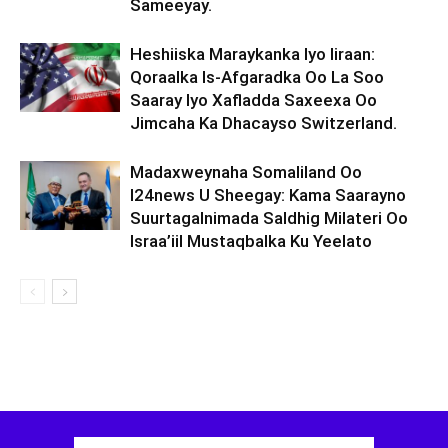
Sameeyay.
Heshiiska Maraykanka Iyo Iiraan:
Qoraalka Is-Afgaradka Oo La Soo
Saaray Iyo Xafladda Saxeexa Oo
Jimcaha Ka Dhacayso Switzerland.
Madaxweynaha Somaliland Oo
I24news U Sheegay: Kama Saarayno
Suurtagalnimada Saldhig Milateri Oo
Israa’iil Mustaqbalka Ku Yeelato