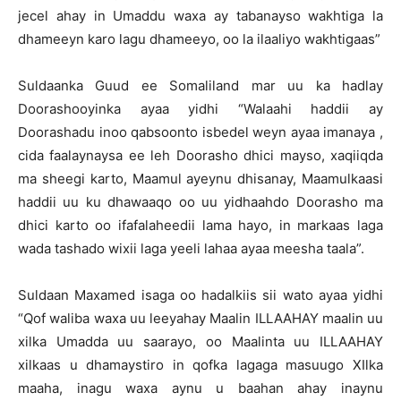
jecel ahay in Umaddu waxa ay tabanayso wakhtiga la
dhameeyn karo lagu dhameeyo, oo la ilaaliyo wakhtigaas”
Suldaanka Guud ee Somaliland mar uu ka hadlay
Doorashooyinka ayaa yidhi “Walaahi haddii ay
Doorashadu inoo qabsoonto isbedel weyn ayaa imanaya ,
cida faalaynaysa ee leh Doorasho dhici mayso, xaqiiqda
ma sheegi karto, Maamul ayeynu dhisanay, Maamulkaasi
haddii uu ku dhawaaqo oo uu yidhaahdo Doorasho ma
dhici karto oo ifafalaheedii lama hayo, in markaas laga
wada tashado wixii laga yeeli lahaa ayaa meesha taala”.
Suldaan Maxamed isaga oo hadalkiis sii wato ayaa yidhi
“Qof waliba waxa uu leeyahay Maalin ILLAAHAY maalin uu
xilka Umadda uu saarayo, oo Maalinta uu ILLAAHAY
xilkaas u dhamaystiro in qofka lagaga masuugo XIlka
maaha, inagu waxa aynu u baahan ahay inaynu