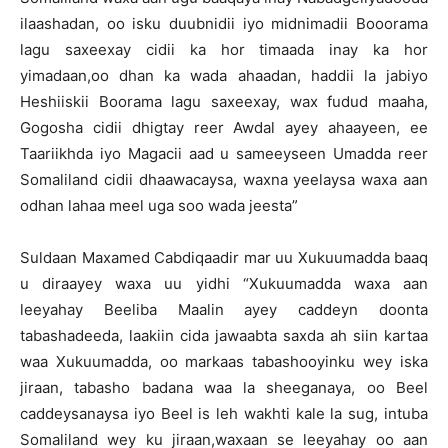
ilaashadan, oo isku duubnidii iyo midnimadii Booorama
lagu saxeexay cidii ka hor timaada inay ka hor
yimadaan,oo dhan ka wada ahaadan, haddii la jabiyo
Heshiiskii Boorama lagu saxeexay, wax fudud maaha,
Gogosha cidii dhigtay reer Awdal ayey ahaayeen, ee
Taariikhda iyo Magacii aad u sameeyseen Umadda reer
Somaliland cidii dhaawacaysa, waxna yeelaysa waxa aan
odhan lahaa meel uga soo wada jeesta”
Suldaan Maxamed Cabdiqaadir mar uu Xukuumadda baaq
u diraayey waxa uu yidhi “Xukuumadda waxa aan
leeyahay Beeliba Maalin ayey caddeyn doonta
tabashadeeda, laakiin cida jawaabta saxda ah siin kartaa
waa Xukuumadda, oo markaas tabashooyinku wey iska
jiraan, tabasho badana waa la sheeganaya, oo Beel
caddeysanaysa iyo Beel is leh wakhti kale la sug, intuba
Somaliland wey ku jiraan,waxaan se leeyahay oo aan