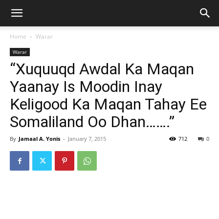
Home
Warar
Warar
“Xuquuqd Awdal Ka Maqan
Yaanay Is Moodin Inay
Keligood Ka Maqan Tahay Ee
Somaliland Oo Dhan…….”
By
Jamaal A. Yonis
-
January 7, 2015
712
0