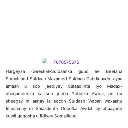
H
argeysa (Geeska)-Suldaanka guud ee Beelaha
Somaliland Suldaan Maxamed Suldaan Cabdiqaadir, ayaa
amaan u soo jeediyey Salaadiinta iyo Madax-
dhaqameedka ka soo jeeda Gobolka Awdal, oo uu
sheegay in aanay la socon Suldaan Wabar, waxaanu
tilmaamay in Salaadiinta Gobolka Awdal ay ahaayeen
kuwii gogosha u fidiyey Somaliland.