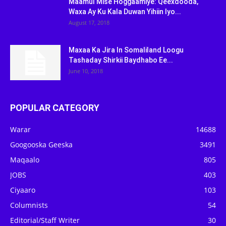
Maamul Mise Hoggaamiye: Qeexdooda,
Waxa Ay Ku Kala Duwan Yihiin Iyo...
August 17, 2018
Maxaa Ka Jira In Somaliland Loogu
Tashaday Shirkii Baydhabo Ee...
June 10, 2018
POPULAR CATEGORY
Warar
14688
Googooska Geeska
3491
Maqaalo
805
JOBS
403
Ciyaaro
103
Columnists
54
Editorial/Staff Writer
30