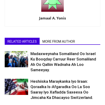
Jamaal A. Yonis
RELATED ARTICLES
MORE FROM AUTHOR
Madaxweynaha Somaliland Oo Israel
Ku Booqday Carruur Reer Somaliland
Ah Oo Qalliin Wadnaha Ah Loo
Sameeyay.
Heshiiska Maraykanka Iyo Iiraan:
Qoraalka Is-Afgaradka Oo La Soo
Saaray Iyo Xafladda Saxeexa Oo
Jimcaha Ka Dhacayso Switzerland.