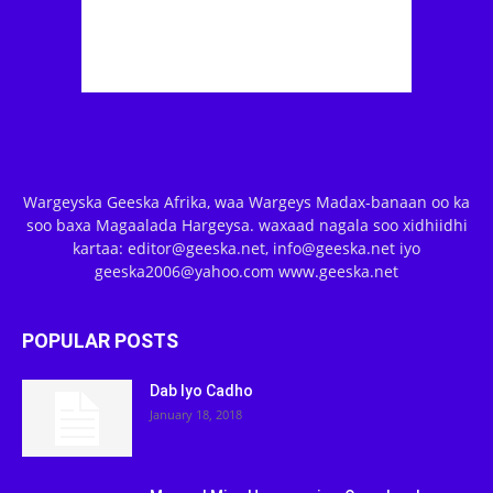
Wargeyska Geeska Afrika, waa Wargeys Madax-banaan oo ka
soo baxa Magaalada Hargeysa. waxaad nagala soo xidhiidhi
kartaa: editor@geeska.net, info@geeska.net iyo
geeska2006@yahoo.com www.geeska.net
POPULAR POSTS
Dab Iyo Cadho
January 18, 2018