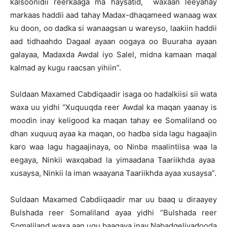
kalsoonidii reerkaaga ma haysatid, waxaan leeyahay
markaas haddii aad tahay Madax-dhaqameed wanaag wax
ku doon, oo dadka si wanaagsan u wareyso, laakiin haddii
aad tidhaahdo Dagaal ayaan oogaya oo Buuraha ayaan
galayaa, Madaxda Awdal iyo Salel, midna kamaan maqal
kalmad ay kugu raacsan yihiin”.
Suldaan Maxamed Cabdiqaadir isaga oo hadalkiisi sii wata
waxa uu yidhi “Xuquuqda reer Awdal ka maqan yaanay is
moodin inay keligood ka maqan tahay ee Somaliland oo
dhan xuquuq ayaa ka maqan, oo hadba sida lagu hagaajin
karo waa lagu hagaajinaya, oo Ninba maalintiisa waa la
eegaya, Ninkii waxqabad la yimaadana Taariikhda ayaa
xusaysa, Ninkii la iman waayana Taariikhda ayaa xusaysa”.
Suldaan Maxamed Cabdiiqaadir mar uu baaq u diraayey
Bulshada reer Somaliland ayaa yidhi “Bulshada reer
Somaliland waxa aan ugu baaqaya inay Nabadgeliyadooda