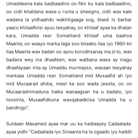
Umaddeena kala badbaadino oo fikir ku kala badbaadino,
oo cidii khaldana waxa u runta u sheegno, cidii wax kale
wadana la yidhaahdo wakhtigaaga sug, blasé is barbar
yaaco khilaafkiisi ayuu leeyahay, oo khilaaf ayaa ka dhalan
kara, Umadda reer Somaliland khilaaf uma baahna
Maanta, oo waayo marka laga soo bilaabo ilaa iyo 1960-kii
ilaa Maanta wax badan oo aynu korodhsanay ma jirto, wax
badana wey ina dhaafeen, wax walbana waxa ay inagu
dhaafayaan inta ay Umaddu murmayso, waxaan leeyahay
markaas Umadda reer Somaliland mid Muxaafid ah iyo
mid Mucaarad ahiba, meel ka soo wada jeesta, oo oo
Mucaaradnimaduna halka wanaagsan ha u badato, iyo
toosinta, Muxaafidkuna waxqabadkiisa Umadda ha u
bandhigo”.
Suldaan Maxamed ayaa mar uu ka hadlaayey Cadaalada
ayaa yidhi “Cadaalada iyo Sinaanta ha la ogaado iyo haddii