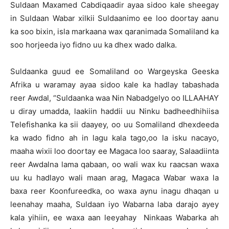
Suldaan Maxamed Cabdiqaadir ayaa sidoo kale sheegay
in Suldaan Wabar xilkii Suldaanimo ee loo doortay aanu
ka soo bixin, isla markaana wax qaranimada Somaliland ka
soo horjeeda iyo fidno uu ka dhex wado dalka.
Suldaanka guud ee Somaliland oo Wargeyska Geeska
Afrika u waramay ayaa sidoo kale ka hadlay tabashada
reer Awdal, “Suldaanka waa Nin Nabadgelyo oo ILLAAHAY
u diray umadda, laakiin haddii uu Ninku badheedhihiisa
Telefishanka ka sii daayey, oo uu Somaliland dhexdeeda
ka wado fidno ah in lagu kala tago,oo la isku nacayo,
maaha wixii loo doortay ee Magaca loo saaray, Salaadiinta
reer Awdalna lama qabaan, oo wali wax ku raacsan waxa
uu ku hadlayo wali maan arag, Magaca Wabar waxa la
baxa reer Koonfureedka, oo waxa aynu inagu dhaqan u
leenahay maaha, Suldaan iyo Wabarna laba darajo ayey
kala yihiin, ee waxa aan leeyahay Ninkaas Wabarka ah