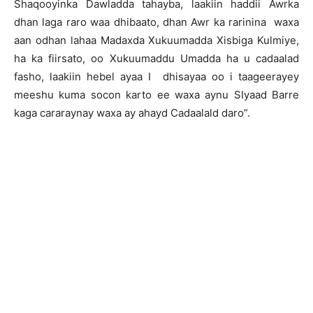
Shaqooyinka Dawladda tahayba, laakiin haddii Awrka
dhan laga raro waa dhibaato, dhan Awr ka rarinina waxa
aan odhan lahaa Madaxda Xukuumadda Xisbiga Kulmiye,
ha ka fiirsato, oo Xukuumaddu Umadda ha u cadaalad
fasho, laakiin hebel ayaa I dhisayaa oo i taageerayey
meeshu kuma socon karto ee waxa aynu SIyaad Barre
kaga cararaynay waxa ay ahayd Cadaalald daro”.