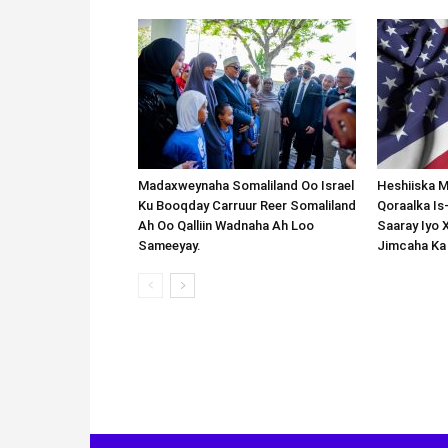
Madaxweynaha Somaliland Oo Israel
Heshiiska M
Ku Booqday Carruur Reer Somaliland
Qoraalka I
Ah Oo Qalliin Wadnaha Ah Loo
Saaray Iyo 
Sameeyay.
Jimcaha Ka