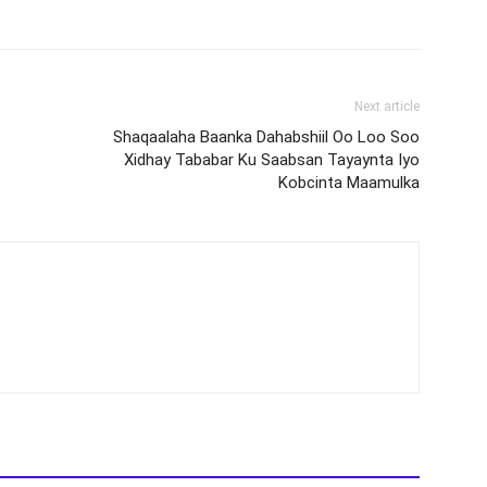
Next article
Shaqaalaha Baanka Dahabshiil Oo Loo Soo
Xidhay Tababar Ku Saabsan Tayaynta Iyo
Kobcinta Maamulka