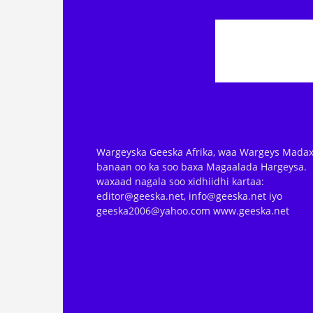
Wargeyska Geeska Afrika, waa Wargeys Madax
banaan oo ka soo baxa Magaalada Hargeysa.
waxaad nagala soo xidhiidhi kartaa:
editor@geeska.net, info@geeska.net iyo
geeska2006@yahoo.com www.geeska.net