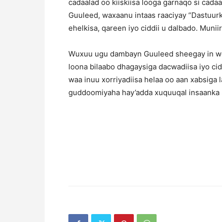
cadaalad oo kiiskiisa looga garnaqo si cadaa
Guuleed, waxaanu intaas raaciyay “Dastuurku
ehelkisa, qareen iyo ciddii u dalbado. Muni
Wuxuu ugu dambayn Guuleed sheegay in we
loona bilaabo dhagaysiga dacwadiisa iyo ci
waa inuu xorriyadiisa helaa oo aan xabsiga 
guddoomiyaha hay’adda xuquuqal insaanka 