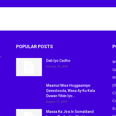
POPULAR POSTS
P
-
Dab Iyo Cadho
W
January 18, 2018
G
M
J
Maamul Mise Hoggaamiye:
Qeexdooda, Waxa Ay Ku Kala
C
Duwan Yihiin Iyo...
C
August 17, 2018
Ed
Maxaa Ka Jira In Somaliland