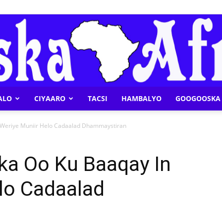
ALO
CIYAARO
TACSI
HAMBALYO
GOOGOOSKA 
Geeska
 Weriye Muniir Helo Cadaalad Dhammaystiran
ka Oo Ku Baaqay In
lo Cadaalad
Afrika