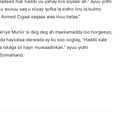
ladeed mar haddii uu yahay kiis siyaasi ah.” ayuu yidhi
 wuxuu xaq u siiyay qofka la xidho iinu la kulmo
ir Axmed Cigaal xaqaas waa inuu helaa.”
riye Muniir si deg deg ah maxkamadda loo horgeeyo,
dda haysataa dacwada ay ku soo oogtay, “Haddii kale
la iskaga sii hayn muwaadinkan.” ayuu yidhi
Somaliland.