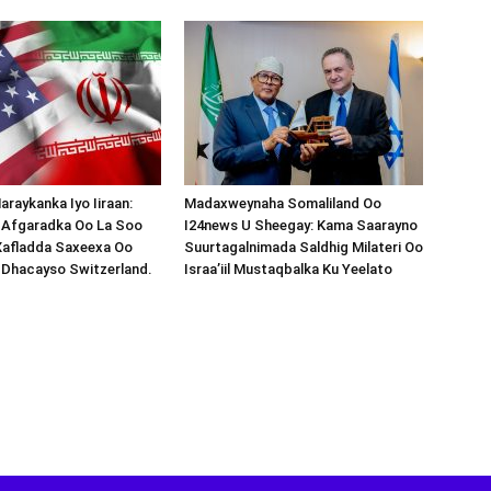
araykanka Iyo Iiraan:
Madaxweynaha Somaliland Oo
s-Afgaradka Oo La Soo
I24news U Sheegay: Kama Saarayno
Xafladda Saxeexa Oo
Suurtagalnimada Saldhig Milateri Oo
 Dhacayso Switzerland.
Israa’iil Mustaqbalka Ku Yeelato