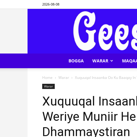
2026-08-08
BOGGA
WARAR
MAQA
Home
Warar
Xuquuqal Insaanka Oo Ku Baaqay In
Warar
Xuquuqal Insaan
Weriye Muniir He
Dhammaystiran