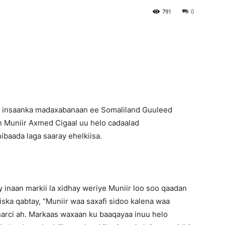
791
0
Newspaper
 insaanka madaxabanaan ee Somaliland Guuleed
 Muniir Axmed Cigaal uu helo cadaalad
baada laga saaray ehelkiisa.
naan markii la xidhay weriye Muniir loo soo qaadan
ska qabtay, “Muniir waa saxafi sidoo kalena waa
sharci ah. Markaas waxaan ku baaqayaa inuu helo