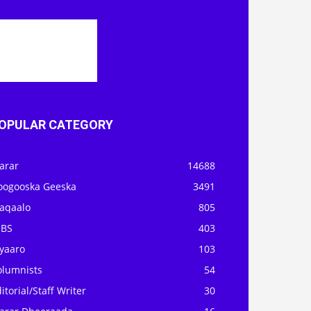
OPULAR CATEGORY
arar
14688
oogooska Geeska
3491
aqaalo
805
OBS
403
iyaaro
103
olumnists
54
itorial/Staff Writer
30