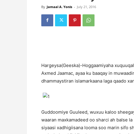
By
Jamaal A. Yonis
-
July 21, 2016
H
argeysa(Geeska)-Hoggaamiyaha xuquuqal
Axmed Jaamac, ayaa ku baaqay in muwaadin
dhammaystiran islamarkaana laga qaado xani
Guddoomiye Guuleed, wuxuu kaloo sheegay i
waaran maxkamadeed oo sharci ah balse la i
siyaasi xadhigiisana looma soo marin sifo 