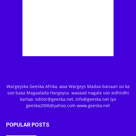
Wargeyska Geeska Afrika, waa Wargeys Madax-banaan oo ka
soo baxa Magaalada Hargeysa. waxaad nagala soo xidhiidhi
kartaa: editor@geeska.net, info@geeska.net iyo
geeska2006@yahoo.com www.geeska.net
POPULAR POSTS