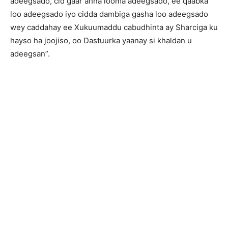
adeegsado, cid gaar ahna looma adeegsado, ee qaabka
loo adeegsado iyo cidda dambiga gasha loo adeegsado
wey caddahay ee Xukuumaddu cabudhinta ay Sharciga ku
hayso ha joojiso, oo Dastuurka yaanay si khaldan u
adeegsan”.