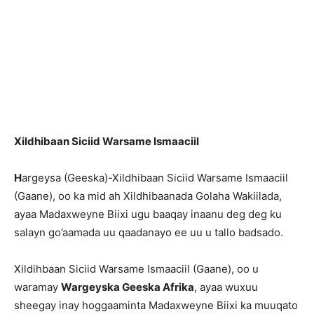
Xildhibaan Siciid Warsame Ismaaciil
H
argeysa (Geeska)-Xildhibaan Siciid Warsame Ismaaciil
(Gaane), oo ka mid ah Xildhibaanada Golaha Wakiilada,
ayaa Madaxweyne Biixi ugu baaqay inaanu deg deg ku
salayn go’aamada uu qaadanayo ee uu u tallo badsado.
Xildihbaan Siciid Warsame Ismaaciil (Gaane), oo u
waramay
Wargeyska Geeska Afrika
, ayaa wuxuu
sheegay inay hoggaaminta Madaxweyne Biixi ka muuqato