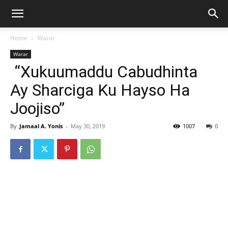
Home
Warar
Warar
“Xukuumaddu Cabudhinta
Ay Sharciga Ku Hayso Ha
Joojiso”
By
Jamaal A. Yonis
-
May 30, 2019
1007
0