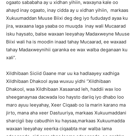
ogaato sababaha ay u xidhan yihiin, waxayna kale oo
ahayd inay ogaato, inay cidda ay u xidhan yihiin, markaas
Xukuumaddan Muuse Biixi deg deg iyo fududayd ayaa ku
jira, waxaana laga yaaba oo muuqda inay wali Mucaarad
isku haysato, balse waxaan leeyahay Madaxweyne Muuse
Biixi wali ha is moodin inaad tahay Mucaarad, ee waxaad
tahay Madaxweynihii qaranka ee wax walba deganaan ku
xali”.
Xildhibaan Siciid Gaane mar uu ka hadlaayey xadhiga
Xildhibaan Dhakool ayaa wuxuu yidhi “Xildhibaan
Dhakool, waa Xildhibaan Xasaanad leh, haddii wax loo
sheeganaynaa dacwada loo haysto dariiq iyo dhabo loo
maro ayuu leeyahay, Xeer Ciqaab oo la marin karano ma
jirto, mana aha xeer Dastuuriya, markaas Xukuumaddani
sharcigii bay cabudhin ku haysaa,markaas Xukuumadda
waxaan leeyahay xeerka ciqaabta mar walba lama