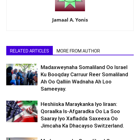
Jamaal A. Yonis
RELATED ARTICLES
MORE FROM AUTHOR
Madaxweynaha Somaliland Oo Israel
Ku Booqday Carruur Reer Somaliland
Ah Oo Qalliin Wadnaha Ah Loo
Sameeyay.
Heshiiska Maraykanka Iyo Iiraan:
Qoraalka Is-Afgaradka Oo La Soo
Saaray Iyo Xafladda Saxeexa Oo
Jimcaha Ka Dhacayso Switzerland.