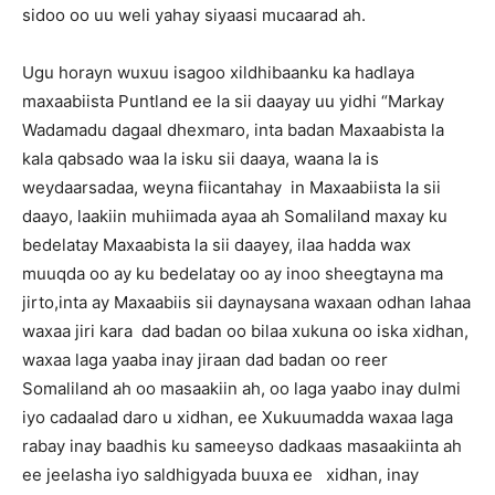
sidoo oo uu weli yahay siyaasi mucaarad ah.
Ugu horayn wuxuu isagoo xildhibaanku ka hadlaya
maxaabiista Puntland ee la sii daayay uu yidhi “Markay
Wadamadu dagaal dhexmaro, inta badan Maxaabista la
kala qabsado waa la isku sii daaya, waana la is
weydaarsadaa, weyna fiicantahay in Maxaabiista la sii
daayo, laakiin muhiimada ayaa ah Somaliland maxay ku
bedelatay Maxaabista la sii daayey, ilaa hadda wax
muuqda oo ay ku bedelatay oo ay inoo sheegtayna ma
jirto,inta ay Maxaabiis sii daynaysana waxaan odhan lahaa
waxaa jiri kara dad badan oo bilaa xukuna oo iska xidhan,
waxaa laga yaaba inay jiraan dad badan oo reer
Somaliland ah oo masaakiin ah, oo laga yaabo inay dulmi
iyo cadaalad daro u xidhan, ee Xukuumadda waxaa laga
rabay inay baadhis ku sameeyso dadkaas masaakiinta ah
ee jeelasha iyo saldhigyada buuxa ee xidhan, inay