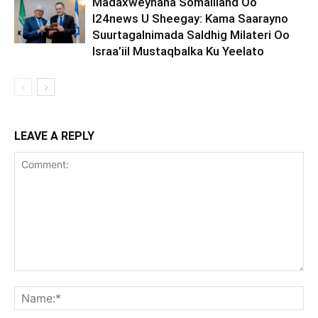
Madaxweynaha Somaliland Oo
I24news U Sheegay: Kama Saarayno
Suurtagalnimada Saldhig Milateri Oo
Israa’iil Mustaqbalka Ku Yeelato
LEAVE A REPLY