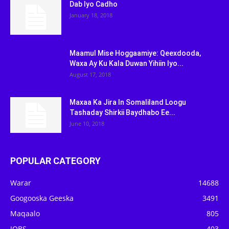
Dab Iyo Cadho
January 18, 2018
Maamul Mise Hoggaamiye: Qeexdooda,
Waxa Ay Ku Kala Duwan Yihiin Iyo...
August 17, 2018
Maxaa Ka Jira In Somaliland Loogu
Tashaday Shirkii Baydhabo Ee...
June 10, 2018
POPULAR CATEGORY
Warar
14688
Googooska Geeska
3491
Maqaalo
805
JOBS
403