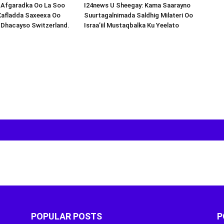
s-Afgaradka Oo La Soo
I24news U Sheegay: Kama Saarayno
Xafladda Saxeexa Oo
Suurtagalnimada Saldhig Milateri Oo
 Dhacayso Switzerland.
Israa’iil Mustaqbalka Ku Yeelato
POPULAR POSTS
P