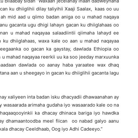
ku bilaabay sidan “Waxaan jecelahay inaan dadweynaha
 ku dhiiglihii dilay taliyihii Xaaji Saalax, kaas oo uu
oo ah mid aad u qiimo badan aniga oo u mahad naqaya
anu gacanta ugu dhigi lahayn gacan ku dhiiglahaas oo
aanan u mahad naqayaa salaadiintii qiimaha lahayd ee
n ku dhiiglahaas, waxa kale oo aan u mahad naqayaa
deegaanka oo gacan ka gaystay, dawlada Ethiopia oo
an u mahad naqayaa reerkii uu ka soo jeeday marxuunka
onaadaan dawlada oo aanay haba yaraatee wax dhaq
na aan u sheegayo in gacan ku dhiiglihii gacanta lagu
nay xaliyeen inta badan isku dhacyadii dhawaanahan ay
ay wasaarada arimaha gudaha iyo wasaarado kale oo na
aqaaqooyinkii ka dhacay dhinaca bariga iyo hawdka
ay dhamaantoodba meel fiican oo nabad galyo aanu
 kala dhacay Ceeldhaab, Oog iyo Adhi Cadeeyo.”