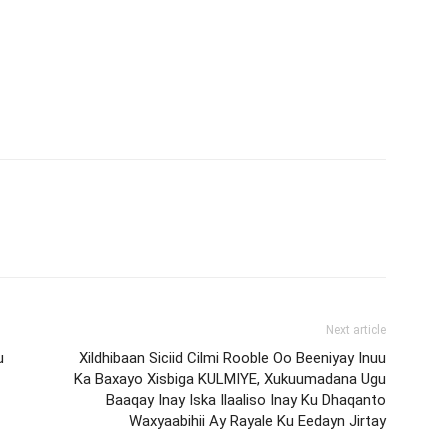
Next article
u
Xildhibaan Siciid Cilmi Rooble Oo Beeniyay Inuu
Ka Baxayo Xisbiga KULMIYE, Xukuumadana Ugu
Baaqay Inay Iska Ilaaliso Inay Ku Dhaqanto
Waxyaabihii Ay Rayale Ku Eedayn Jirtay