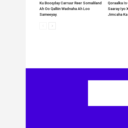
Ku Booqday Carruur Reer Somaliland
Qoraalka I
Ah Oo Qalliin Wadnaha Ah Loo
Saaray Iyo 
Sameeyay.
Jimcaha Ka