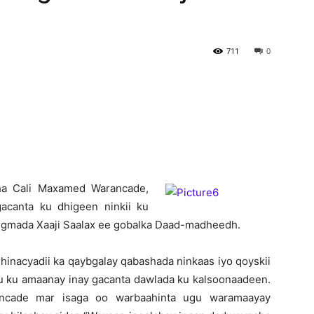
Newspaper
711
0
aha Cali Maxamed Warancade,
acanta ku dhigeen ninkii ku
 degmada Xaaji Saalax ee gobalka Daad-madheedh.
inacyadii ka qaybgalay qabashada ninkaas iyo qoyskii
 uu ku amaanay inay gacanta dawlada ku kalsoonaadeen.
ncade mar isaga oo warbaahinta ugu waramaayay