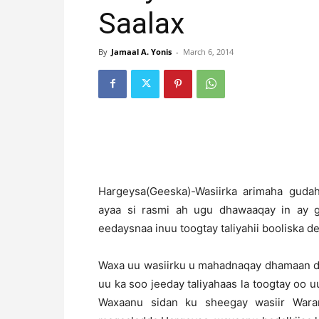
Saalax
By
Jamaal A. Yonis
-
March 6, 2014
H
argeysa(Geeska)-Wasiirka arimaha gud
ayaa si rasmi ah ugu dhawaaqay in ay g
eedaysnaa inuu toogtay taliyahii booliska
Waxa uu wasiirku u mahadnaqay dhamaan dh
uu ka soo jeeday taliyahaas la toogtay oo
Waxaanu sidan ku sheegay wasiir Wara