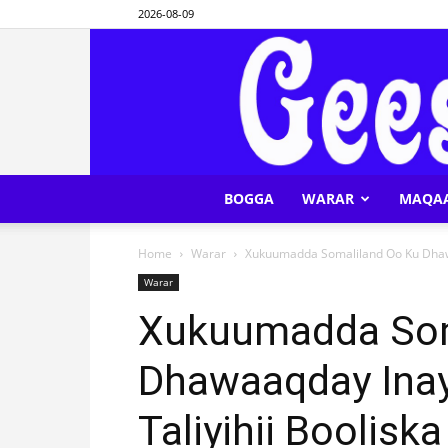
2026-08-09
BOGGA
WARAR
MAQA
Home
Warar
Xukuumadda Somaliland Oo Ku Dhawaa
Warar
Xukuumadda Som
Dhawaaqday Inay 
Taliyihii Boolis