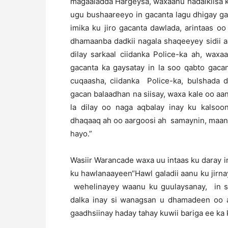
magaaladda Hargeysa, waxaanu hadalkiisa 
ugu bushaareeyo in gacanta lagu dhigay gacan
imika ku jiro gacanta dawlada, arintaas 
dhamaanba dadkii nagala shaqeeyey sidii a
dilay sarkaal ciidanka Police-ka ah, wax
gacanta ka gaysatay in la soo qabto gaca
cuqaasha, ciidanka Police-ka, bulshada 
gacan balaadhan na siisay, waxa kale oo a
la dilay oo naga aqbalay inay ku kalso
dhaqaaq ah oo aargoosi ah samaynin, maanta
hayo.”
Wasiir Warancade waxa uu intaas ku daray i
ku hawlanaayeen“Hawl galadii aanu ku jirn
wehelinayey waanu ku guulaysanay, in sh
dalka inay si wanagsan u dhamadeen oo 
gaadhsiinay haday tahay kuwii bariga ee ka