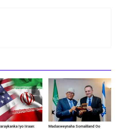
araykanka Iyo Iiraan:
Madaxweynaha Somaliland Oo