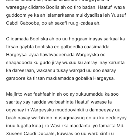
wareegay ciidamo Boolis ah oo tiro badan. Haatuf, waxa
guddoomiye ka ah islamarkaana mulkiyadiisa leh Yuusuf
Cabdi Gaboobe, oo ah saxafi ruug-cadaa ah.
Ciidamada Booliska ah oo uu hoggaaminayay sarkaal ka
tirsan qaybta booliska ee galbeedka caasimadda
Hargeysa, ayaa hawlwadeenada Wargeyska oo
shaqadooda ku gudo jiray wuxuu ku amray inay xarunta
ka dareeraan, waxaanu tusay warqad uu soo saaray
garsoore ka tirsan maxkamadda gobalka Hargeysa.
Ma jirto wax faahfaahin ah oo ay xukuumaddu ka soo
saartay xayiraadda warbaahinta Haatuf, waxase la
ogyahay in Wargeysku muddooyinkii u dambeeyay uu
baahinayay warbixino musuqmaasuq oo uu ku eedeeyay
inuu lugaha kula jiro Wasiirka macdanta iyo tamarta Md.
Xuseen Cabdi Ducaale, kuwaas oo uu warbixintii u