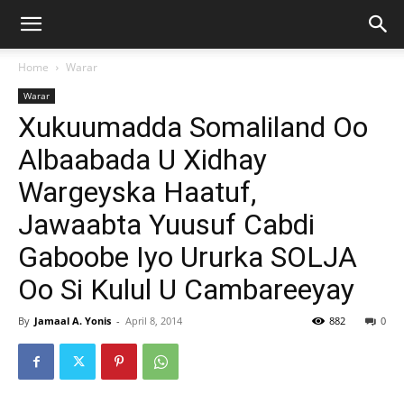
Home
Warar
Warar
Xukuumadda Somaliland Oo
Albaabada U Xidhay
Wargeyska Haatuf,
Jawaabta Yuusuf Cabdi
Gaboobe Iyo Ururka SOLJA
Oo Si Kulul U Cambareeyay
By
Jamaal A. Yonis
-
April 8, 2014
882
0