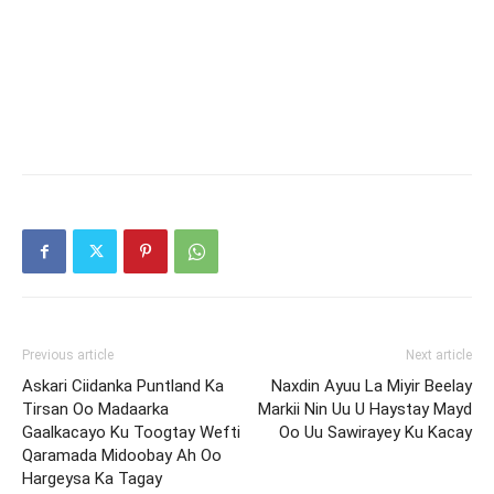
Previous article
Next article
Askari Ciidanka Puntland Ka
Naxdin Ayuu La Miyir Beelay
Tirsan Oo Madaarka
Markii Nin Uu U Haystay Mayd
Gaalkacayo Ku Toogtay Wefti
Oo Uu Sawirayey Ku Kacay
Qaramada Midoobay Ah Oo
Hargeysa Ka Tagay