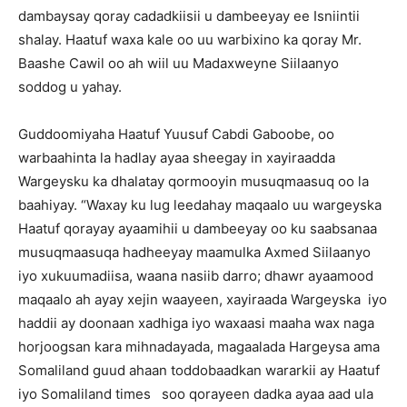
dambaysay qoray cadadkiisii u dambeeyay ee Isniintii
shalay. Haatuf waxa kale oo uu warbixino ka qoray Mr.
Baashe Cawil oo ah wiil uu Madaxweyne Siilaanyo
soddog u yahay.
Guddoomiyaha Haatuf Yuusuf Cabdi Gaboobe, oo
warbaahinta la hadlay ayaa sheegay in xayiraadda
Wargeysku ka dhalatay qormooyin musuqmaasuq oo la
baahiyay. “Waxay ku lug leedahay maqaalo uu wargeyska
Haatuf qorayay ayaamihii u dambeeyay oo ku saabsanaa
musuqmaasuqa hadheeyay maamulka Axmed Siilaanyo
iyo xukuumadiisa, waana nasiib darro; dhawr ayaamood
maqaalo ah ayay xejin waayeen, xayiraada Wargeyska iyo
haddii ay doonaan xadhiga iyo waxaasi maaha wax naga
horjoogsan kara mihnadayada, magaalada Hargeysa ama
Somaliland guud ahaan toddobaadkan wararkii ay Haatuf
iyo Somaliland times soo qorayeen dadka ayaa aad ula