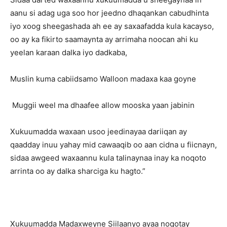
aanu si adag uga soo hor jeedno dhaqankan cabudhinta
iyo xoog sheegashada ah ee ay saxaafadda kula kacayso,
oo ay ka fikirto saamaynta ay arrimaha noocan ahi ku
yeelan karaan dalka iyo dadkaba,
Muslin kuma cabiidsamo Walloon madaxa kaa goyne
Muggii weel ma dhaafee allow mooska yaan jabinin
Xukuumadda waxaan usoo jeedinayaa dariiqan ay
qaadday inuu yahay mid cawaaqib oo aan cidna u fiicnayn,
sidaa awgeed waxaannu kula talinaynaa inay ka noqoto
arrinta oo ay dalka sharciga ku hagto.”
Xukuumadda Madaxweyne Siilaanyo ayaa noqotay