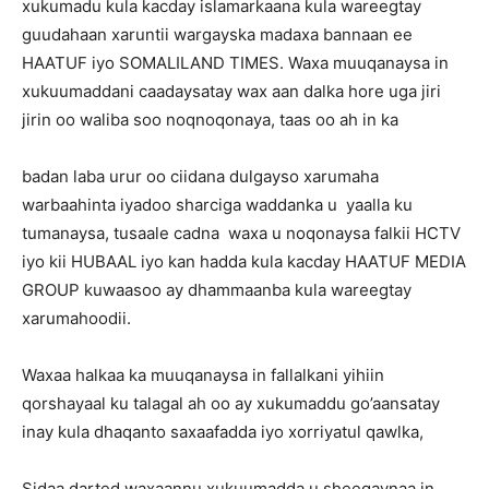
xukumadu kula kacday islamarkaana kula wareegtay
guudahaan xaruntii wargayska madaxa bannaan ee
HAATUF iyo SOMALILAND TIMES. Waxa muuqanaysa in
xukuumaddani caadaysatay wax aan dalka hore uga jiri
jirin oo waliba soo noqnoqonaya, taas oo ah in ka
badan laba urur oo ciidana dulgayso xarumaha
warbaahinta iyadoo sharciga waddanka u yaalla ku
tumanaysa, tusaale cadna waxa u noqonaysa falkii HCTV
iyo kii HUBAAL iyo kan hadda kula kacday HAATUF MEDIA
GROUP kuwaasoo ay dhammaanba kula wareegtay
xarumahoodii.
Waxaa halkaa ka muuqanaysa in fallalkani yihiin
qorshayaal ku talagal ah oo ay xukumaddu go’aansatay
inay kula dhaqanto saxaafadda iyo xorriyatul qawlka,
Sidaa darted waxaannu xukuumadda u sheegaynaa in