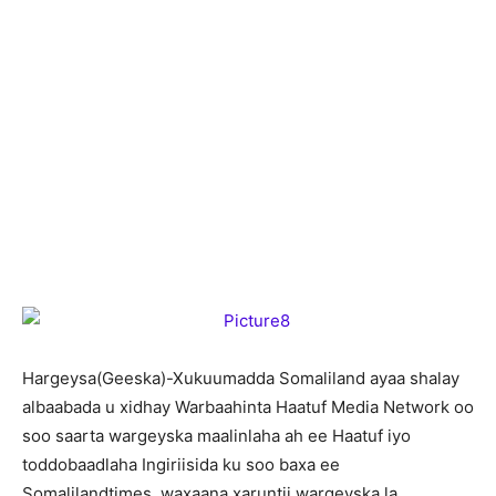
H
argeysa(Geeska)-Xukuumadda Somaliland ayaa shalay
albaabada u xidhay Warbaahinta Haatuf Media Network oo
soo saarta wargeyska maalinlaha ah ee Haatuf iyo
toddobaadlaha Ingiriisida ku soo baxa ee
Somalilandtimes, waxaana xaruntii wargeyska la