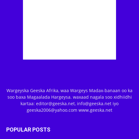
Wargeyska Geeska Afrika, waa Wargeys Madax-banaan oo ka
soo baxa Magaalada Hargeysa. waxaad nagala soo xidhiidhi
kartaa: editor@geeska.net, info@geeska.net iyo
geeska2006@yahoo.com www.geeska.net
POPULAR POSTS