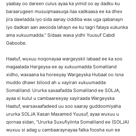
yaabay oo dareen culus ayaa ka yimid oo ay dadku ku
baraarugeen musuqmaasuqa ilaa xadkaasa ee ka dhex
jira dawladda iyo sida aanay ciddiba wax uga qabanayn
iyo dadkan aan awooda lahayn ee ku tagri falaya xukunka
ama xukuumadda.” Sidaas waxa yidhi Yuusuf Cabdi
Gaboobe.
Haatuf, wuxuu noqonayaa wargeyskii labaad ee ka soo
magaalada Hargeysa ee ay xukuumadda Somaliland
xidho, waxaana ka horeeyay Wargeyska Hubaal oo isna
muddo dhawr bilood ah u xayiran xukuumadda
Somaliland. Ururka saxaafadda Somaliland ee SOLJA,
ayaa si kulul u cambaareeyay xayiraada Wargeyska
Haatuf, warsaxaafadeed uu soo saaray guddoomiyaha
ururka SOLJA Xasan Maxamed Yuusuf, ayaa wuxuu u
qornaa sidan, “Ururka Suxufiyiinta Somaliland ee (SOLJA)
wuxuu si adag u cambaaraynayaa falka foosha xun ee