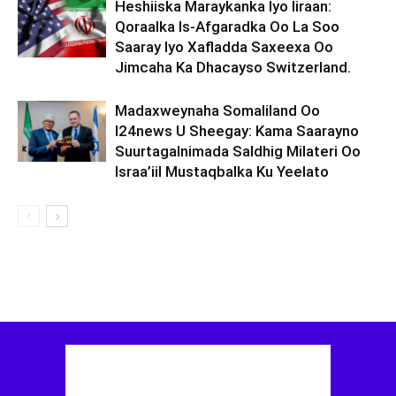
Heshiiska Maraykanka Iyo Iiraan:
Qoraalka Is-Afgaradka Oo La Soo
Saaray Iyo Xafladda Saxeexa Oo
Jimcaha Ka Dhacayso Switzerland.
Madaxweynaha Somaliland Oo
I24news U Sheegay: Kama Saarayno
Suurtagalnimada Saldhig Milateri Oo
Israa’iil Mustaqbalka Ku Yeelato