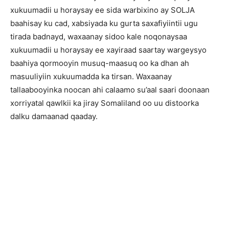
xukuumadii u horaysay ee sida warbixino ay SOLJA
baahisay ku cad, xabsiyada ku gurta saxafiyiintii ugu
tirada badnayd, waxaanay sidoo kale noqonaysaa
xukuumadii u horaysay ee xayiraad saartay wargeysyo
baahiya qormooyin musuq-maasuq oo ka dhan ah
masuuliyiin xukuumadda ka tirsan. Waxaanay
tallaabooyinka noocan ahi calaamo su’aal saari doonaan
xorriyatal qawlkii ka jiray Somaliland oo uu distoorka
dalku damaanad qaaday.