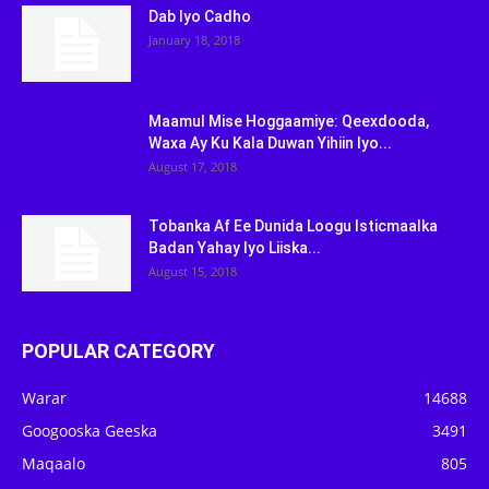
Dab Iyo Cadho
January 18, 2018
Maamul Mise Hoggaamiye: Qeexdooda,
Waxa Ay Ku Kala Duwan Yihiin Iyo...
August 17, 2018
Tobanka Af Ee Dunida Loogu Isticmaalka
Badan Yahay Iyo Liiska...
August 15, 2018
POPULAR CATEGORY
Warar
14688
Googooska Geeska
3491
Maqaalo
805