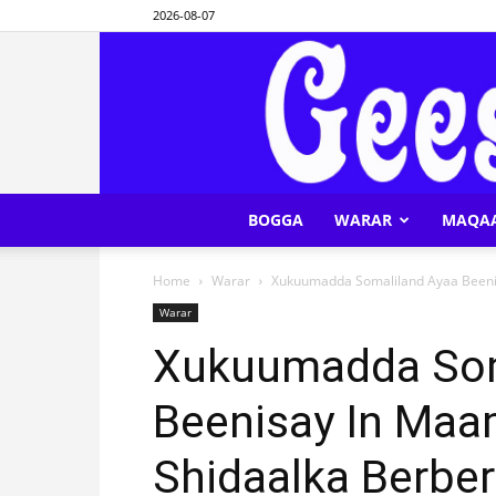
2026-08-07
BOGGA
WARAR
MAQA
Home
Warar
Xukuumadda Somaliland Ayaa Beeni
Warar
Xukuumadda Som
Beenisay In Ma
Shidaalka Berber