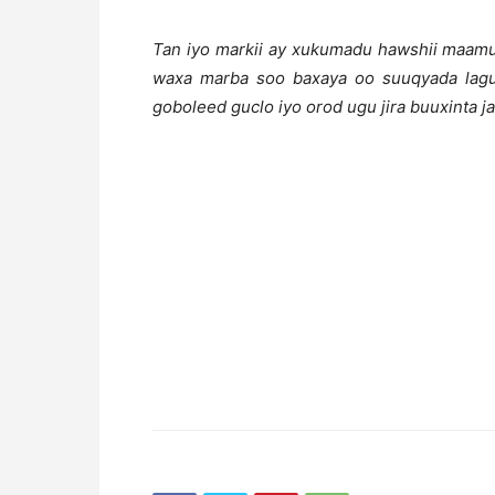
Tan iyo markii ay xukumadu hawshii maamu
waxa marba soo baxaya oo suuqyada lagu 
goboleed guclo iyo orod ugu jira buuxinta 