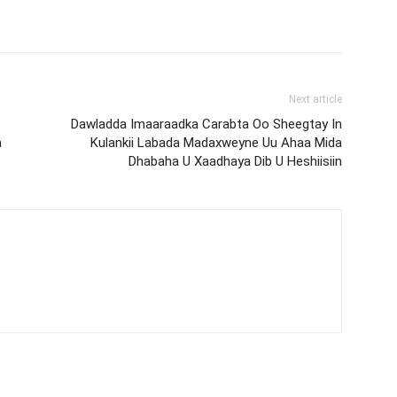
Next article
Dawladda Imaaraadka Carabta Oo Sheegtay In
a
Kulankii Labada Madaxweyne Uu Ahaa Mida
Dhabaha U Xaadhaya Dib U Heshiisiin