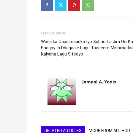
Previous article
Wasiirka Caasimaadka Iyo Xubno La Jira Oo Ku
Baaqay In Dhaqaale Lagu Taageero Mishiinada
Kalyaha Lagu Sifeeyo
Jamaal A. Yonis
RELATED ARTICLES
MORE FROM AUTHOR