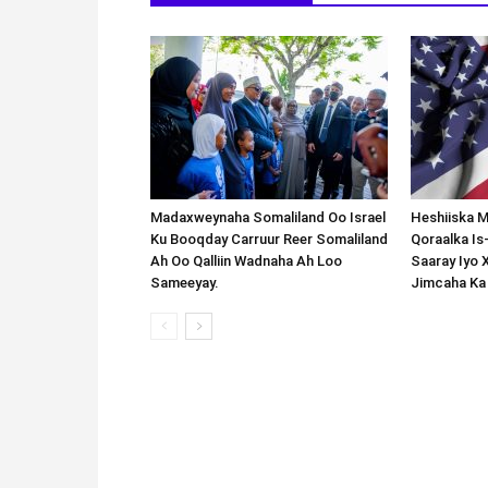
Madaxweynaha Somaliland Oo Israel
Heshiiska M
Ku Booqday Carruur Reer Somaliland
Qoraalka I
Ah Oo Qalliin Wadnaha Ah Loo
Saaray Iyo 
Sameeyay.
Jimcaha Ka