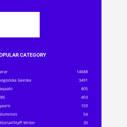
OPULAR CATEGORY
arar
14688
oogooska Geeska
3491
aqaalo
805
OBS
403
iyaaro
103
olumnists
54
itorial/Staff Writer
30