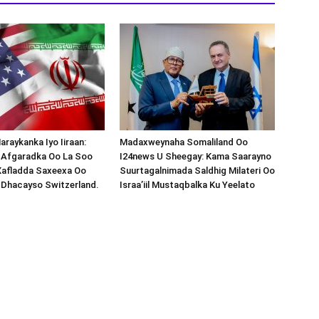
araykanka Iyo Iiraan:
Madaxweynaha Somaliland Oo
s-Afgaradka Oo La Soo
I24news U Sheegay: Kama Saarayno
Xafladda Saxeexa Oo
Suurtagalnimada Saldhig Milateri Oo
 Dhacayso Switzerland.
Israa’iil Mustaqbalka Ku Yeelato