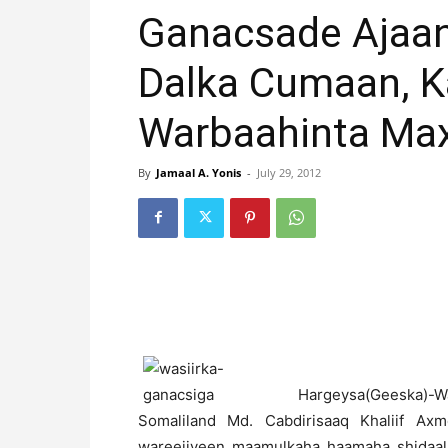
Ganacsade Ajaan
Dalka Cumaan, 
Warbaahinta Max
By
Jamaal A. Yonis
-
July 29, 2012
Hargeysa(Geeska)-
Somaliland Md. Cabdirisaaq Khaliif Ax
wareejiyeen maamulkaha haamaha shidaalk