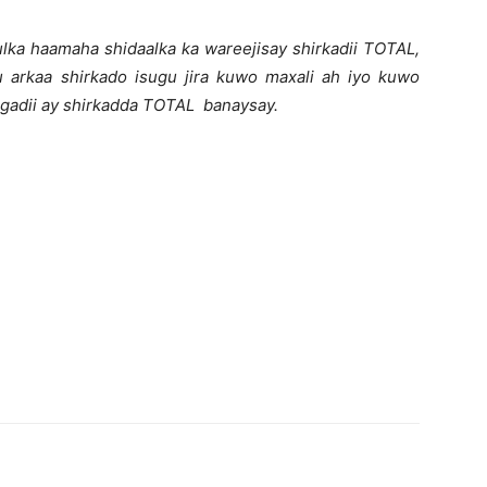
lka haamaha shidaalka ka wareejisay shirkadii TOTAL,
arkaa shirkado isugu jira kuwo maxali ah iyo kuwo
jagadii ay shirkadda TOTAL banaysay.