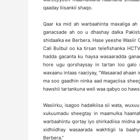
qaaday liisankii shaqo.
Qaar ka mid ah warbaahinta maxaliga ah 
ganacsade ah oo u dhashay dalka Pakis
shidaalka ee Berbera. Hase yeeshe Wasiir 
Cali Bulbul oo ka tirsan telefishanka HC
hadda gacanta ku haysa wasaaradda ganac
hore ugu qorshaysay in tartan loo galo 
waxaanu intaas raaciyay, “Wasaarad ahaan 
ma soo gaadhin ninka aad magaciisa shee
hawshii tartankuna weli waa qabyo oo haws
Wasiirku, isagoo hadalkiisa sii wata, wuxu
xukuumadu sheegtay in maamulka haamaha
warbaahintu qortay iyo shirkadiisa midna a
xidhiidhay wasaarada wakhtigii la baa
Berbera.”