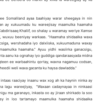
ee Somaliland ayaa baahiyay warar sheegaya in nin
tan ay xukuumadu ku wareejisay maamulka haamaha
Cabdirisaaq Khaliif, oo shalay u waramay weriye Xamse
TV, wuxuu beeniyay warkaas. “Haamaha shidaalka waxa
siga, wershadaha iyo dalxiiska, xukuumaduna waxay
maamulka haamaha.” Ayuu yidhi wasiirka ganacsigu,
inta aanu ka ognahay iyo guddiga qandaraasyada midna
gteen ee warbaahintu qortay, waxna nagamuu codsan,
heedii weli waxa gacanta ku haysa dawladda.”
u intaas raaciyay inaanu wax xog ah ka haynin ninka ay
 lagu wareejiyay, “Waxaan cadaynayaa in ninkaasi
nigu ma garanayo, inkasta oo ay jiraan shirkado la soo
hyey in loo tartamayo maamulka haamaha shidaalka