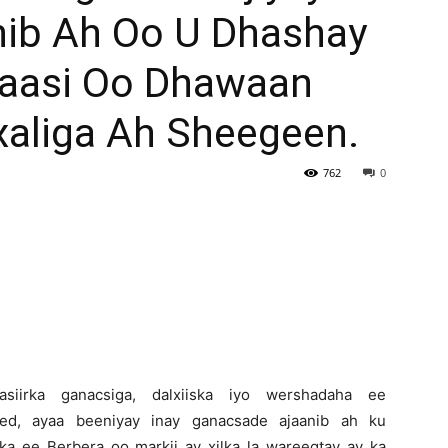
ib Ah Oo U Dhashay
Newspaper
Kaasi Oo Dhawaan
aliga Ah Sheegeen.
762
0
Wasiirka ganacsiga, dalxiiska iyo wershadaha ee
med, ayaa beeniyay inay ganacsade ajaanib ah ku
a ee Berbera oo markii ay xilka la wareegtay ay ka