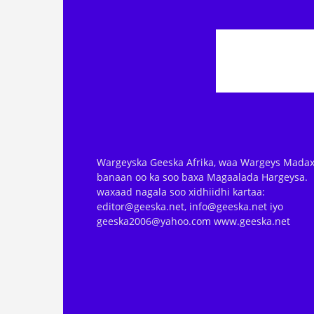
Wargeyska Geeska Afrika, waa Wargeys Madax
banaan oo ka soo baxa Magaalada Hargeysa.
waxaad nagala soo xidhiidhi kartaa:
editor@geeska.net, info@geeska.net iyo
geeska2006@yahoo.com www.geeska.net