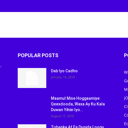
POPULAR POSTS
P
-
Dab Iyo Cadho
W
January 18, 2018
G
M
J
Maamul Mise Hoggaamiye:
Qeexdooda, Waxa Ay Ku Kala
C
Duwan Yihiin Iyo...
C
August 17, 2018
Ed
Tobanka Af Ee Dunida Loogu