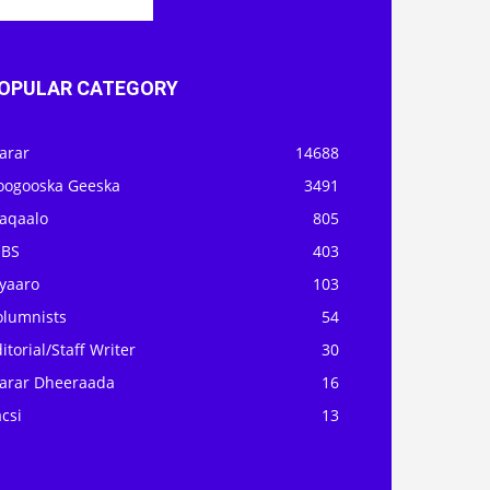
OPULAR CATEGORY
arar
14688
oogooska Geeska
3491
aqaalo
805
OBS
403
iyaaro
103
olumnists
54
itorial/Staff Writer
30
arar Dheeraada
16
csi
13