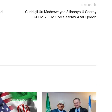
Next article
d,
Guddigii Uu Madaxweyne Siilaanyo U Saaray
KULMIYE Oo Soo Saartay Afar Qodob