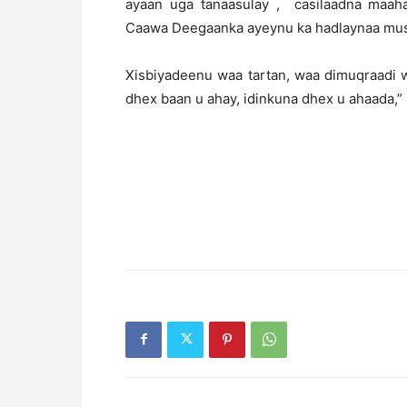
ayaan uga tanaasulay , casilaadna maaha
Caawa Deegaanka ayeynu ka hadlaynaa mus
Xisbiyadeenu waa tartan, waa dimuqraadi 
dhex baan u ahay, idinkuna dhex u ahaada,”