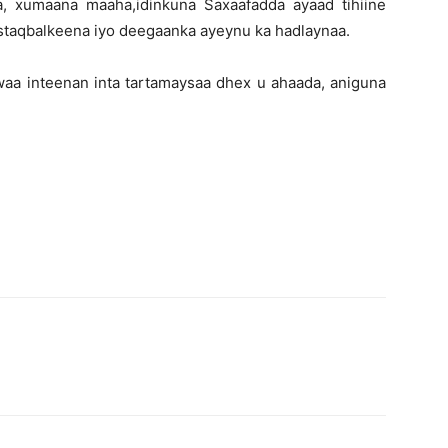
, xumaana maaha,idinkuna Saxaafadda ayaad tihiine
taqbalkeena iyo deegaanka ayeynu ka hadlaynaa.
waa inteenan inta tartamaysaa dhex u ahaada, aniguna