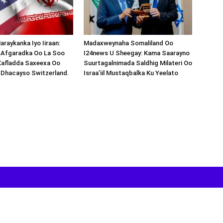
araykanka Iyo Iiraan:
Madaxweynaha Somaliland Oo
s-Afgaradka Oo La Soo
I24news U Sheegay: Kama Saarayno
Xafladda Saxeexa Oo
Suurtagalnimada Saldhig Milateri Oo
 Dhacayso Switzerland.
Israa’iil Mustaqbalka Ku Yeelato