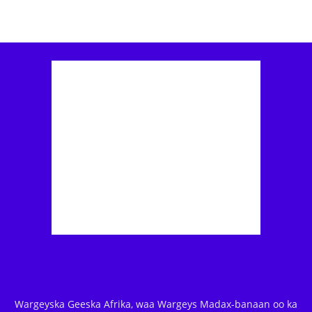
Wargeyska Geeska Afrika, waa Wargeys Madax-banaan oo ka