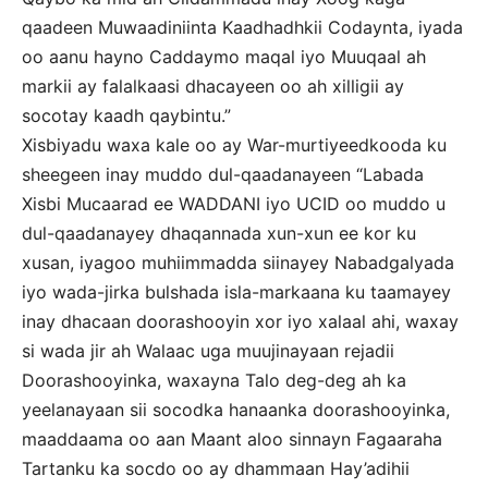
qaadeen Muwaadiniinta Kaadhadhkii Codaynta, iyada
oo aanu hayno Caddaymo maqal iyo Muuqaal ah
markii ay falalkaasi dhacayeen oo ah xilligii ay
socotay kaadh qaybintu.”
Xisbiyadu waxa kale oo ay War-murtiyeedkooda ku
sheegeen inay muddo dul-qaadanayeen “Labada
Xisbi Mucaarad ee WADDANI iyo UCID oo muddo u
dul-qaadanayey dhaqannada xun-xun ee kor ku
xusan, iyagoo muhiimmadda siinayey Nabadgalyada
iyo wada-jirka bulshada isla-markaana ku taamayey
inay dhacaan doorashooyin xor iyo xalaal ahi, waxay
si wada jir ah Walaac uga muujinayaan rejadii
Doorashooyinka, waxayna Talo deg-deg ah ka
yeelanayaan sii socodka hanaanka doorashooyinka,
maaddaama oo aan Maant aloo sinnayn Fagaaraha
Tartanku ka socdo oo ay dhammaan Hay’adihii