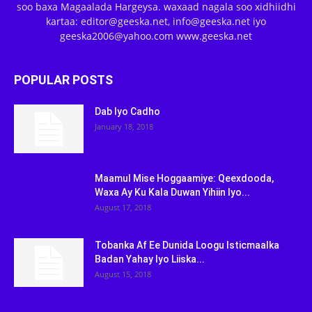
soo baxa Magaalada Hargeysa. waxaad nagala soo xidhiidhi
kartaa: editor@geeska.net, info@geeska.net iyo
geeska2006@yahoo.com www.geeska.net
POPULAR POSTS
Dab Iyo Cadho
January 18, 2018
Maamul Mise Hoggaamiye: Qeexdooda,
Waxa Ay Ku Kala Duwan Yihiin Iyo...
August 17, 2018
Tobanka Af Ee Dunida Loogu Isticmaalka
Badan Yahay Iyo Liiska...
August 15, 2018