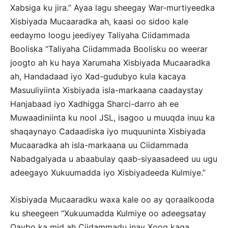
Xabsiga ku jira.” Ayaa lagu sheegay War-murtiyeedka
Xisbiyada Mucaaradka ah, kaasi oo sidoo kale
eedaymo loogu jeediyey Taliyaha Ciidammada
Booliska “Taliyaha Ciidammada Boolisku oo weerar
joogto ah ku haya Xarumaha Xisbiyada Mucaaradka
ah, Handadaad iyo Xad-gudubyo kula kacaya
Masuuliyiinta Xisbiyada isla-markaana caadaystay
Hanjabaad iyo Xadhigga Sharci-darro ah ee
Muwaadiniinta ku nool JSL, isagoo u muuqda inuu ka
shaqaynayo Cadaadiska iyo muquuninta Xisbiyada
Mucaaradka ah isla-markaana uu Ciidammada
Nabadgalyada u abaabulay qaab-siyaasadeed uu ugu
adeegayo Xukuumadda iyo Xisbiyadeeda Kulmiye.”
Xisbiyada Mucaaradku waxa kale oo ay qoraalkooda
ku sheegeen “Xukuumadda Kulmiye oo adeegsatay
Qaybo ka mid ah Ciidammadu inay Xoog kaga