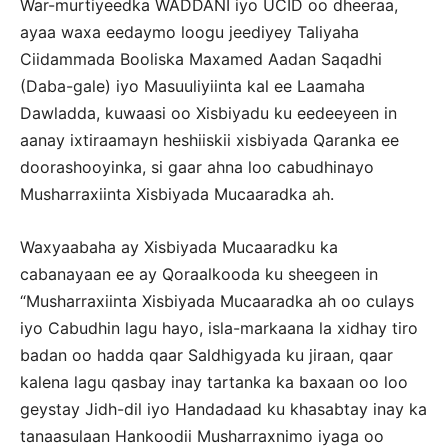
War-murtiyeedka WADDANI iyo UCID oo dheeraa,
ayaa waxa eedaymo loogu jeediyey Taliyaha
Ciidammada Booliska Maxamed Aadan Saqadhi
(Daba-gale) iyo Masuuliyiinta kal ee Laamaha
Dawladda, kuwaasi oo Xisbiyadu ku eedeeyeen in
aanay ixtiraamayn heshiiskii xisbiyada Qaranka ee
doorashooyinka, si gaar ahna loo cabudhinayo
Musharraxiinta Xisbiyada Mucaaradka ah.
Waxyaabaha ay Xisbiyada Mucaaradku ka
cabanayaan ee ay Qoraalkooda ku sheegeen in
“Musharraxiinta Xisbiyada Mucaaradka ah oo culays
iyo Cabudhin lagu hayo, isla-markaana la xidhay tiro
badan oo hadda qaar Saldhigyada ku jiraan, qaar
kalena lagu qasbay inay tartanka ka baxaan oo loo
geystay Jidh-dil iyo Handadaad ku khasabtay inay ka
tanaasulaan Hankoodii Musharraxnimo iyaga oo