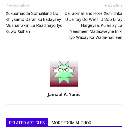
Previous article
Next article
Xukuumadda Somaliland Oo
Dal Somaliland Hore Xidhiidhka
Khiyaamo Qaran ku Eedaysey
U Jartay Oo Wefti U Soo Diray
Musharraxiin La Raadinayo Iyo
Hargeysa, Kulan ay La
Kuwo Xidhan
Yeesheen Madaxweyne Biixi
Iyo Waxay Ka Wada-hadleen
Jamaal A. Yonis
RELATED ARTICLES
MORE FROM AUTHOR