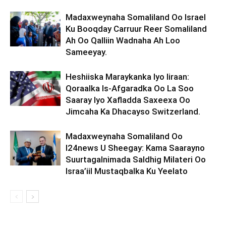
Madaxweynaha Somaliland Oo Israel
Ku Booqday Carruur Reer Somaliland
Ah Oo Qalliin Wadnaha Ah Loo
Sameeyay.
Heshiiska Maraykanka Iyo Iiraan:
Qoraalka Is-Afgaradka Oo La Soo
Saaray Iyo Xafladda Saxeexa Oo
Jimcaha Ka Dhacayso Switzerland.
Madaxweynaha Somaliland Oo
I24news U Sheegay: Kama Saarayno
Suurtagalnimada Saldhig Milateri Oo
Israa’iil Mustaqbalka Ku Yeelato