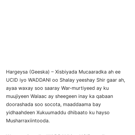
Hargeysa (Geeska) – Xisbiyada Mucaaradka ah ee
UCID iyo WADDANI oo Shalay yeeshay Shir gaar ah,
ayaa waxay soo saaray War-murtiyeed ay ku
muujiyeen Walaac ay sheegeen inay ka qabaan
doorashada soo socota, maaddaama bay
yidhaahdeen Xukuumaddu dhibaato ku hayso
Musharraxiintooda.