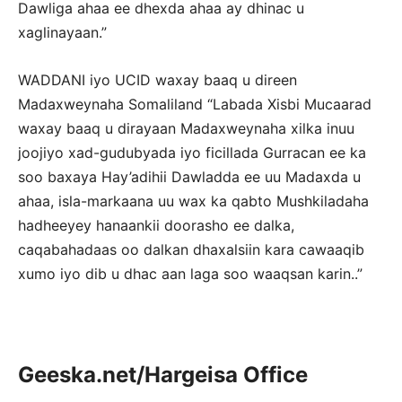
Dawliga ahaa ee dhexda ahaa ay dhinac u
xaglinayaan.”
WADDANI iyo UCID waxay baaq u direen
Madaxweynaha Somaliland “Labada Xisbi Mucaarad
waxay baaq u dirayaan Madaxweynaha xilka inuu
joojiyo xad-gudubyada iyo ficillada Gurracan ee ka
soo baxaya Hay’adihii Dawladda ee uu Madaxda u
ahaa, isla-markaana uu wax ka qabto Mushkiladaha
hadheeyey hanaankii doorasho ee dalka,
caqabahadaas oo dalkan dhaxalsiin kara cawaaqib
xumo iyo dib u dhac aan laga soo waaqsan karin..”
Geeska.net/Hargeisa Office