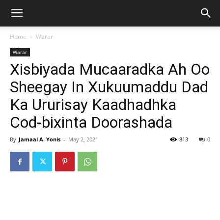
Home
Warar
Warar
Xisbiyada Mucaaradka Ah Oo
Sheegay In Xukuumaddu Dad
Ka Ururisay Kaadhadhka
Cod-bixinta Doorashada
By
Jamaal A. Yonis
-
May 2, 2021
813
0