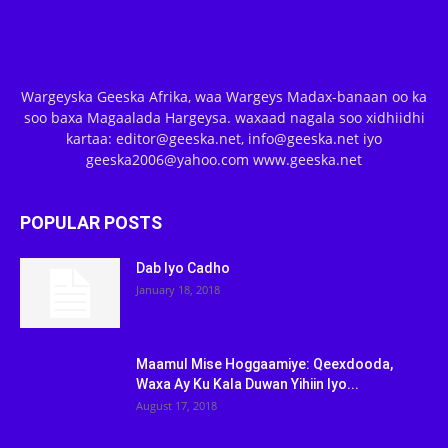
Wargeyska Geeska Afrika, waa Wargeys Madax-banaan oo ka
soo baxa Magaalada Hargeysa. waxaad nagala soo xidhiidhi
kartaa: editor@geeska.net, info@geeska.net iyo
geeska2006@yahoo.com www.geeska.net
POPULAR POSTS
Dab Iyo Cadho
January 18, 2018
Maamul Mise Hoggaamiye: Qeexdooda,
Waxa Ay Ku Kala Duwan Yihiin Iyo...
August 17, 2018