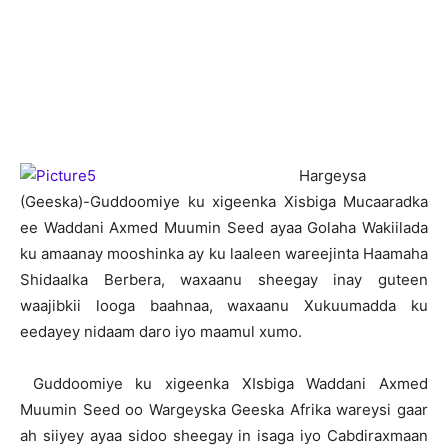
H
argeysa
(Geeska)-Guddoomiye ku xigeenka Xisbiga Mucaaradka
ee Waddani Axmed Muumin Seed ayaa Golaha Wakiilada
ku amaanay mooshinka ay ku laaleen wareejinta Haamaha
Shidaalka Berbera, waxaanu sheegay inay guteen
waajibkii looga baahnaa, waxaanu Xukuumadda ku
eedayey nidaam daro iyo maamul xumo.
Guddoomiye ku xigeenka XIsbiga Waddani Axmed
Muumin Seed oo Wargeyska Geeska Afrika wareysi gaar
ah siiyey ayaa sidoo sheegay in isaga iyo Cabdiraxmaan