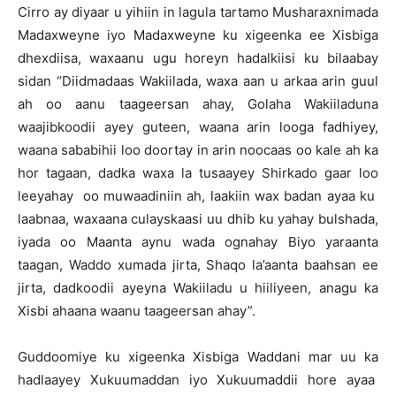
Cirro ay diyaar u yihiin in lagula tartamo Musharaxnimada
Madaxweyne iyo Madaxweyne ku xigeenka ee Xisbiga
dhexdiisa, waxaanu ugu horeyn hadalkiisi ku bilaabay
sidan “Diidmadaas Wakiilada, waxa aan u arkaa arin guul
ah oo aanu taageersan ahay, Golaha Wakiiladuna
waajibkoodii ayey guteen, waana arin looga fadhiyey,
waana sababihii loo doortay in arin noocaas oo kale ah ka
hor tagaan, dadka waxa la tusaayey Shirkado gaar loo
leeyahay oo muwaadiniin ah, laakiin wax badan ayaa ku
laabnaa, waxaana culayskaasi uu dhib ku yahay bulshada,
iyada oo Maanta aynu wada ognahay Biyo yaraanta
taagan, Waddo xumada jirta, Shaqo la’aanta baahsan ee
jirta, dadkoodii ayeyna Wakiiladu u hiiliyeen, anagu ka
Xisbi ahaana waanu taageersan ahay”.
Guddoomiye ku xigeenka Xisbiga Waddani mar uu ka
hadlaayey Xukuumaddan iyo Xukuumaddii hore ayaa