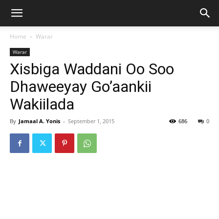
Home
Warar
Warar
Xisbiga Waddani Oo Soo
Dhaweeyay Go’aankii
Wakiilada
By
Jamaal A. Yonis
-
September 1, 2015
686
0