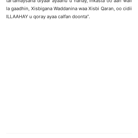
tartamaysana diyaar ayaanu u nahay, inkasta oo aan wali
la gaadhin, Xisbigana Waddanina waa Xisbi Qaran, oo cidii
ILLAAHAY u qoray ayaa calfan doonta”.