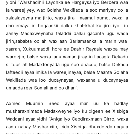
yidhi “Warshadihii Laydhka ee Hargeysa iyo Berbera waa
la wareejiyey, wax Golaha Wakiilada la soo mariyey oo la
xalaalayeyna ma jirto, waxa jira maamul xumo, waxa la
dareemaya in hogaankii dalku khal-khal ku jiro iyo in
aanay Madaxweynaha taladdii dalku gacanta ugu wada
jirin,sababta oo ah wax aan Barlamaanka la marin waa
xaaran, Xukuumaddii hore ee Daahir Rayaale waxba may
wareejin, balse waxa lagu xaman jiray in Lacagta Dekadu
si toos ah Madaxtooyada ugu soo dhacdo, balse Dekada
lafteedii ayaa imika la wareejinayaa, balse Maanta Golaha
Wakiilada waa loo ducaynayaa, waxaana u ducaynayaa
umadda reer Somaliland oo dhan”.
Axmed Muumin Seed ayaa mar uu ka hadlay
musharaxnimada Madaxweyne iyo ku xigeen ee XIsbiga
Waddani ayaa yidhi “Aniga iyo Cabdiraxmaan Cirro, waxa
aanu nahay Musharixiin, cida Xisbiga dhexdeeda nagula