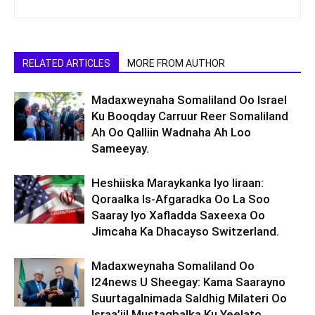
RELATED ARTICLES
MORE FROM AUTHOR
Madaxweynaha Somaliland Oo Israel
Ku Booqday Carruur Reer Somaliland
Ah Oo Qalliin Wadnaha Ah Loo
Sameeyay.
Heshiiska Maraykanka Iyo Iiraan:
Qoraalka Is-Afgaradka Oo La Soo
Saaray Iyo Xafladda Saxeexa Oo
Jimcaha Ka Dhacayso Switzerland.
Madaxweynaha Somaliland Oo
I24news U Sheegay: Kama Saarayno
Suurtagalnimada Saldhig Milateri Oo
Israa’iil Mustaqbalka Ku Yeelato