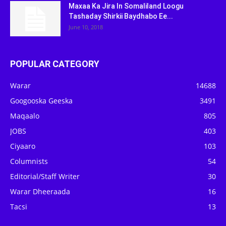
Maxaa Ka Jira In Somaliland Loogu
Tashaday Shirkii Baydhabo Ee...
June 10, 2018
POPULAR CATEGORY
Warar
14688
Googooska Geeska
3491
Maqaalo
805
JOBS
403
Ciyaaro
103
Columnists
54
Editorial/Staff Writer
30
Warar Dheeraada
16
Tacsi
13