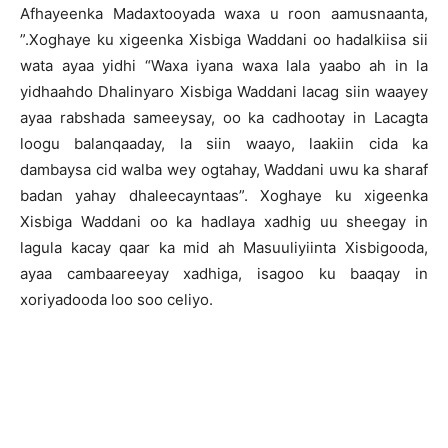
Afhayeenka Madaxtooyada waxa u roon aamusnaanta,
”.Xoghaye ku xigeenka Xisbiga Waddani oo hadalkiisa sii
wata ayaa yidhi “Waxa iyana waxa lala yaabo ah in la
yidhaahdo Dhalinyaro Xisbiga Waddani lacag siin waayey
ayaa rabshada sameeysay, oo ka cadhootay in Lacagta
loogu balanqaaday, la siin waayo, laakiin cida ka
dambaysa cid walba wey ogtahay, Waddani uwu ka sharaf
badan yahay dhaleecayntaas”. Xoghaye ku xigeenka
Xisbiga Waddani oo ka hadlaya xadhig uu sheegay in
lagula kacay qaar ka mid ah Masuuliyiinta Xisbigooda,
ayaa cambaareeyay xadhiga, isagoo ku baaqay in
xoriyadooda loo soo celiyo.