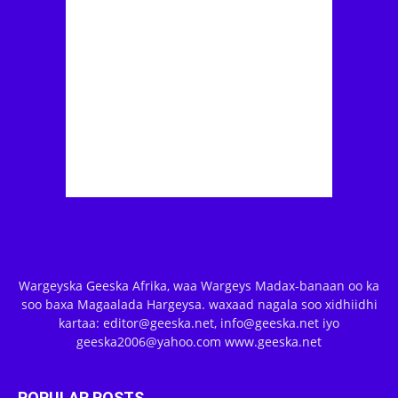
Wargeyska Geeska Afrika, waa Wargeys Madax-banaan oo ka
soo baxa Magaalada Hargeysa. waxaad nagala soo xidhiidhi
kartaa: editor@geeska.net, info@geeska.net iyo
geeska2006@yahoo.com www.geeska.net
POPULAR POSTS