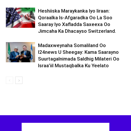
Heshiiska Maraykanka Iyo Iiraan:
Qoraalka Is-Afgaradka Oo La Soo
Saaray Iyo Xafladda Saxeexa Oo
Jimcaha Ka Dhacayso Switzerland.
Madaxweynaha Somaliland Oo
I24news U Sheegay: Kama Saarayno
Suurtagalnimada Saldhig Milateri Oo
Israa’iil Mustaqbalka Ku Yeelato