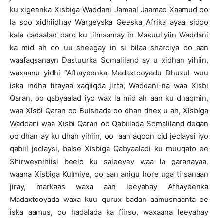
ku xigeenka Xisbiga Waddani Jamaal Jaamac Xaamud oo
la soo xidhiidhay Wargeyska Geeska Afrika ayaa sidoo
kale cadaalad daro ku tilmaamay in Masuuliyiin Waddani
ka mid ah oo uu sheegay in si bilaa sharciya oo aan
waafaqsanayn Dastuurka Somaliland ay u xidhan yihiin,
waxaanu yidhi “Afhayeenka Madaxtooyadu Dhuxul wuu
iska indha tirayaa xaqiiqda jirta, Waddani-na waa Xisbi
Qaran, oo qabyaalad iyo wax la mid ah aan ku dhaqmin,
waa Xisbi Qaran oo Bulshada oo dhan dhex u ah, Xisbiga
Waddani waa Xisbi Qaran oo Qabiilada Somaliland degan
oo dhan ay ku dhan yihiin, oo aan aqoon cid jeclaysi iyo
qabiil jeclaysi, balse Xisbiga Qabyaaladi ku muuqato ee
Shirweynihiisi beelo ku saleeyey waa la garanayaa,
waana Xisbiga Kulmiye, oo aan anigu hore uga tirsanaan
jiray, markaas waxa aan leeyahay Afhayeenka
Madaxtooyada waxa kuu qurux badan aamusnaanta ee
iska aamus, oo hadalada ka fiirso, waxaana leeyahay