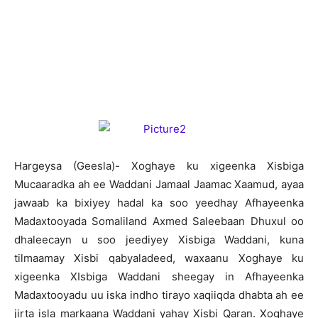
H
argeysa (Geesla)- Xoghaye ku xigeenka Xisbiga
Mucaaradka ah ee Waddani Jamaal Jaamac Xaamud, ayaa
jawaab ka bixiyey hadal ka soo yeedhay Afhayeenka
Madaxtooyada Somaliland Axmed Saleebaan Dhuxul oo
dhaleecayn u soo jeediyey Xisbiga Waddani, kuna
tilmaamay Xisbi qabyaladeed, waxaanu Xoghaye ku
xigeenka XIsbiga Waddani sheegay in Afhayeenka
Madaxtooyadu uu iska indho tirayo xaqiiqda dhabta ah ee
jirta isla markaana Waddani yahay Xisbi Qaran. Xoghaye