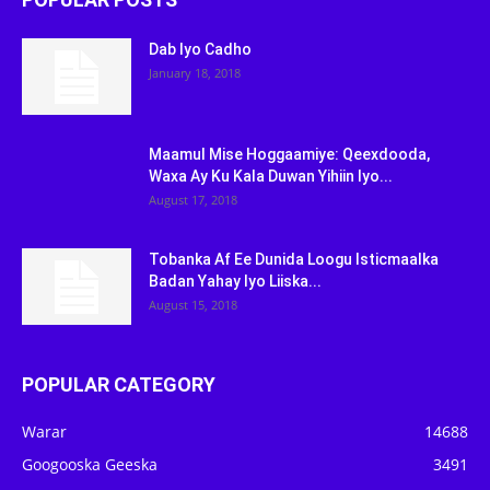
Dab Iyo Cadho
January 18, 2018
Maamul Mise Hoggaamiye: Qeexdooda,
Waxa Ay Ku Kala Duwan Yihiin Iyo...
August 17, 2018
Tobanka Af Ee Dunida Loogu Isticmaalka
Badan Yahay Iyo Liiska...
August 15, 2018
POPULAR CATEGORY
Warar
14688
Googooska Geeska
3491