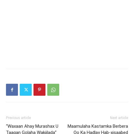
Previous article
Next article
“Waxaan Ahay Murashax U
Maamulaha Kastamka Berbera
Taagan Golaha Wakiilada”
Oo Ka Hadlay Hab-xisaabed