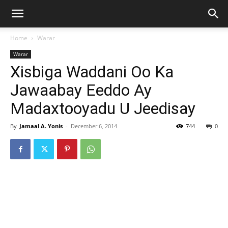
Home
Warar
Warar
Xisbiga Waddani Oo Ka
Jawaabay Eeddo Ay
Madaxtooyadu U Jeedisay
By
Jamaal A. Yonis
-
December 6, 2014
744
0