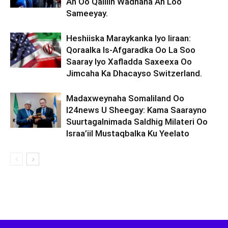
Ah Oo Qalliin Wadnaha Ah Loo
Sameeyay.
Heshiiska Maraykanka Iyo Iiraan:
Qoraalka Is-Afgaradka Oo La Soo
Saaray Iyo Xafladda Saxeexa Oo
Jimcaha Ka Dhacayso Switzerland.
Madaxweynaha Somaliland Oo
I24news U Sheegay: Kama Saarayno
Suurtagalnimada Saldhig Milateri Oo
Israa’iil Mustaqbalka Ku Yeelato