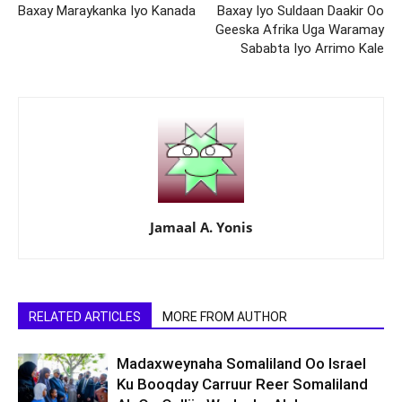
Baxay Maraykanka Iyo Kanada
Baxay Iyo Suldaan Daakir Oo
Geeska Afrika Uga Waramay
Sababta Iyo Arrimo Kale
Jamaal A. Yonis
RELATED ARTICLES
MORE FROM AUTHOR
Madaxweynaha Somaliland Oo Israel
Ku Booqday Carruur Reer Somaliland