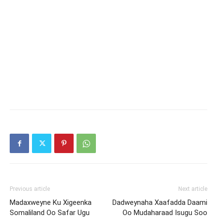
Previous article
Next article
Madaxweyne Ku Xigeenka
Dadweynaha Xaafadda Daami
Somaliland Oo Safar Ugu
Oo Mudaharaad Isugu Soo