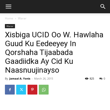
Home
Warar
Warar
Xisbiga UCID Oo W. Hawlaha
Guud Ku Eedeeyey In
Qorshaha Tijaabada
Gaadiidka Ay Cid Ku
Naasnuujinayso
By
Jamaal A. Yonis
-
March 26, 2015
825
0