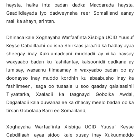
haysta, halka inta badan dadka Macdarada haysta,
Gaadiidlayada iyo dadweynaha reer Somaliland aanay
raali ka ahayn, arintan.
Dhinaca kale Xoghayaha Warfaafinta Xisbiga UCID Yuusuf
Keyse Cabdillaahi oo isna Shirkaas jaraa’id ka hadlay ayaa
sheegay inay Xukuumaddani muddadii ay xilka haysay
waxyaabo badan ku fashilantay, kalsoonidii dadkana ay
lumisay, waxaanu tilmaamay in waxyaabo badan oo ay
doonayso inay muddo kordhin ku abaabusho inay ka
fashilmeen, isaga oo tusaale u soo qaaday qalalaasihii
Tiyaatarka, Xaaladii ka taagnayd Gobolka Awdal,
Dagaaladii kala duwanaa ee ka dhacay meelo badan oo ka
tirsan Gobolada Barri ee Somaliland,
Xoghayaha Warfaafinta Xisbiga UCID Yuusuf Keyse
Cabdillaahi ayaa sidoo kale xusay inay Xukuumaddo