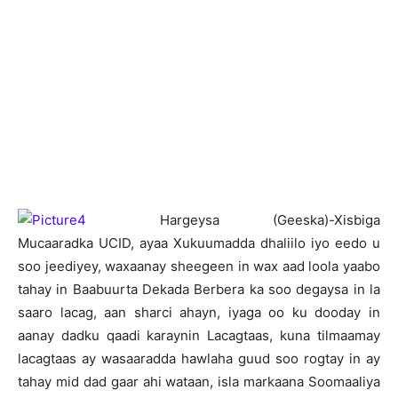
H
argeysa (Geeska)-Xisbiga
Mucaaradka UCID, ayaa Xukuumadda dhaliilo iyo eedo u
soo jeediyey, waxaanay sheegeen in wax aad loola yaabo
tahay in Baabuurta Dekada Berbera ka soo degaysa in la
saaro lacag, aan sharci ahayn, iyaga oo ku dooday in
aanay dadku qaadi karaynin Lacagtaas, kuna tilmaamay
lacagtaas ay wasaaradda hawlaha guud soo rogtay in ay
tahay mid dad gaar ahi wataan, isla markaana Soomaaliya