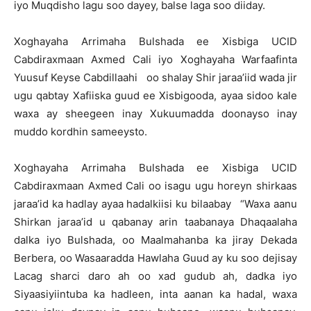
iyo Muqdisho lagu soo dayey, balse laga soo diiday.
Xoghayaha Arrimaha Bulshada ee Xisbiga UCID
Cabdiraxmaan Axmed Cali iyo Xoghayaha Warfaafinta
Yuusuf Keyse Cabdillaahi oo shalay Shir jaraa’iid wada jir
ugu qabtay Xafiiska guud ee Xisbigooda, ayaa sidoo kale
waxa ay sheegeen inay Xukuumadda doonayso inay
muddo kordhin sameeysto.
Xoghayaha Arrimaha Bulshada ee Xisbiga UCID
Cabdiraxmaan Axmed Cali oo isagu ugu horeyn shirkaas
jaraa’id ka hadlay ayaa hadalkiisi ku bilaabay “Waxa aanu
Shirkan jaraa’id u qabanay arin taabanaya Dhaqaalaha
dalka iyo Bulshada, oo Maalmahanba ka jiray Dekada
Berbera, oo Wasaaradda Hawlaha Guud ay ku soo dejisay
Lacag sharci daro ah oo xad gudub ah, dadka iyo
Siyaasiyiintuba ka hadleen, inta aanan ka hadal, waxa