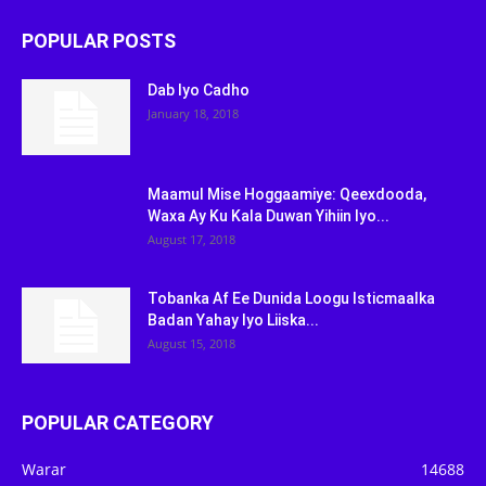
POPULAR POSTS
Dab Iyo Cadho
January 18, 2018
Maamul Mise Hoggaamiye: Qeexdooda,
Waxa Ay Ku Kala Duwan Yihiin Iyo...
August 17, 2018
Tobanka Af Ee Dunida Loogu Isticmaalka
Badan Yahay Iyo Liiska...
August 15, 2018
POPULAR CATEGORY
Warar
14688