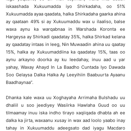
iskaashada Xukuumadda iyo Shirkadaha, oo 51%
Xukuumadda ayaa qaadata, halka Shirkadaha gaarka ahina
ay qaataan 49% si ay Xukuumaddu wax u ilaaliso, balse
waxa aynu ka warqabnaa in Warshada Koronta ee
Hargeysa ay Shirkadi qaadatay 35%, halka Shirkad kelana
ay qaadatay intaas in leeg, Nin Muwaadin ahina uu qaatay
15%, halka ay Xukuumaddiina ka qaadatay 15%, taas oo
aynu arkayno doorka ay ku leedahay, inuu aad u yar
yahay, Waxay Ahayd In La Baadho Cuntada Iyo Dawada
Soo Gelaysa Dalka Halka Ay Leeyihiin Baabuurta Ayaanu
Baadhaynaa”.
Dhanka kale waxa uu Xoghayaha Arrimaha Bulshadu uu
dhaliil u soo jeediyey Wasiirka Hawlaha Guud oo uu
tilmaamay inuu iska indho tirayo xaqiiqada dhabta ah ee
dalka ka jirta, waxaanu xusay in wax aad loolo yaabo inay
tahay in Xukuumaddu adeegsato dad iyagu Macdaro