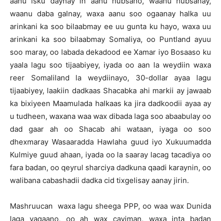
aanu isku daynay in aanu hubsano, waanu hubsanay,
waanu daba galnay, waxa aanu soo ogaanay halka uu
arinkani ka soo bilaabmay ee uu gunta ku hayo, waxa uu
arinkani ka soo bilaabmay Somaliya, oo Puntland ayuu
soo maray, oo labada dekadood ee Xamar iyo Bosaaso ku
yaala lagu soo tijaabiyey, iyada oo aan la weydiin waxa
reer Somaliland la weydiinayo, 30-dollar ayaa lagu
tijaabiyey, laakiin dadkaas Shacabka ahi markii ay jawaab
ka bixiyeen Maamulada halkaas ka jira dadkoodii ayaa ay
u tudheen, waxana waa wax dibada laga soo abaabulay oo
dad gaar ah oo Shacab ahi wataan, iyaga oo soo
dhexmaray Wasaaradda Hawlaha guud iyo Xukuumadda
Kulmiye guud ahaan, iyada oo la saaray lacag tacadiya oo
fara badan, oo qeyrul sharciya dadkuna qaadi karaynin, oo
walibana cabashadii dadka cid tixgelisay aanay jirin.
Mashruucan waxa lagu sheega PPP, oo waa wax Dunida
laga yaqaano, oo ah wax cayiman, waxa inta badan