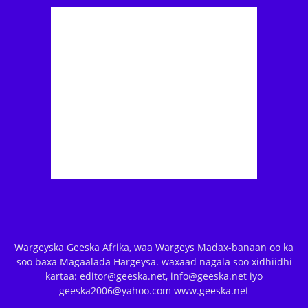
Wargeyska Geeska Afrika, waa Wargeys Madax-banaan oo ka
soo baxa Magaalada Hargeysa. waxaad nagala soo xidhiidhi
kartaa: editor@geeska.net, info@geeska.net iyo
geeska2006@yahoo.com www.geeska.net