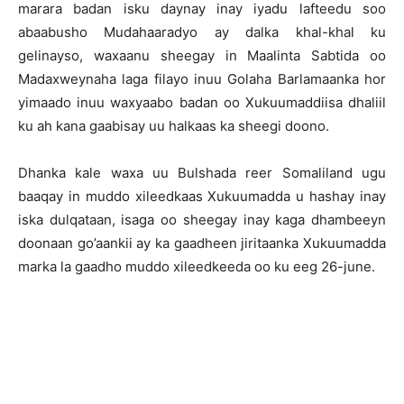
marara badan isku daynay inay iyadu lafteedu soo
abaabusho Mudahaaradyo ay dalka khal-khal ku
gelinayso, waxaanu sheegay in Maalinta Sabtida oo
Madaxweynaha laga filayo inuu Golaha Barlamaanka hor
yimaado inuu waxyaabo badan oo Xukuumaddiisa dhaliil
ku ah kana gaabisay uu halkaas ka sheegi doono.
Dhanka kale waxa uu Bulshada reer Somaliland ugu
baaqay in muddo xileedkaas Xukuumadda u hashay inay
iska dulqataan, isaga oo sheegay inay kaga dhambeeyn
doonaan go’aankii ay ka gaadheen jiritaanka Xukuumadda
marka la gaadho muddo xileedkeeda oo ku eeg 26-june.