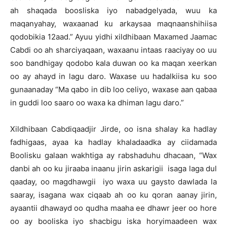
ah shaqada boosliska iyo nabadgelyada, wuu ka
maqanyahay, waxaanad ku arkaysaa maqnaanshihiisa
qodobikia 12aad.” Ayuu yidhi xildhibaan Maxamed Jaamac
Cabdi oo ah sharciyaqaan, waxaanu intaas raaciyay oo uu
soo bandhigay qodobo kala duwan oo ka maqan xeerkan
oo ay ahayd in lagu daro. Waxase uu hadalkiisa ku soo
gunaanaday “Ma qabo in dib loo celiyo, waxase aan qabaa
in guddi loo saaro oo waxa ka dhiman lagu daro.”
Xildhibaan Cabdiqaadjir Jirde, oo isna shalay ka hadlay
fadhigaas, ayaa ka hadlay khaladaadka ay ciidamada
Boolisku galaan wakhtiga ay rabshaduhu dhacaan, “Wax
danbi ah oo ku jiraaba inaanu jirin askarigii isaga laga dul
qaaday, oo magdhawgii iyo waxa uu gaysto dawlada la
saaray, isagana wax ciqaab ah oo ku qoran aanay jirin,
ayaantii dhawayd oo qudha maaha ee dhawr jeer oo hore
oo ay booliska iyo shacbigu iska horyimaadeen wax