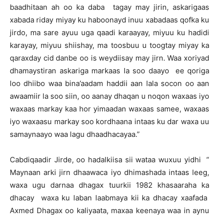
baadhitaan ah oo ka daba tagay may jirin, askarigaas
xabada riday miyay ku haboonayd inuu xabadaas qofka ku
jirdo, ma sare ayuu uga qaadi karaayay, miyuu ku hadidi
karayay, miyuu shiishay, ma toosbuu u toogtay miyay ka
qaraxday cid danbe oo is weydiisay may jirn. Waa xoriyad
dhamaystiran askariga markaas la soo daayo ee qoriga
loo dhiibo waa bina’aadam haddii aan lala socon oo aan
awaamiir la soo siin, oo aanay dhaqan u noqon waxaas iyo
waxaas markay kaa hor yimaadan waxaas samee, waxaas
iyo waxaasu markay soo kordhaana intaas ku dar waxa uu
samaynaayo waa lagu dhaadhacayaa.”
Cabdiqaadir Jirde, oo hadalkiisa sii wataa wuxuu yidhi “
Maynaan arki jirn dhaawaca iyo dhimashada intaas leeg,
waxa ugu darnaa dhagax tuurkii 1982 khasaaraha ka
dhacay waxa ku laban laabmaya kii ka dhacay xaafada
Axmed Dhagax oo kaliyaata, maxaa keenaya waa in aynu