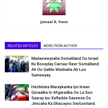
Jamaal A. Yonis
RELATED ARTICLES
MORE FROM AUTHOR
Madaxweynaha Somaliland Oo Israel
Ku Booqday Carruur Reer Somaliland
Ah Oo Qalliin Wadnaha Ah Loo
Sameeyay.
Heshiiska Maraykanka Iyo Iiraan:
Qoraalka Is-Afgaradka Oo La Soo
Saaray Iyo Xafladda Saxeexa Oo
Jimcaha Ka Dhacayso Switzerland.