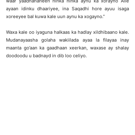
waar yaadhahaheen ninka ninka aynu ka xorayno Alle
ayaan idinku dhaariyee, ina Saqadhi hore ayuu isaga
xoreeyee bal kuwa kale uun aynu ka xogayno.”
Waxa kale oo iyaguna halkaas ka hadlay xildhibaano kale.
Mudanayaasha golaha wakiilada ayaa la filayaa inay
maanta go’aan ka gaadhaan xeerkan, waxase ay shalay
doodoodu u badnayd in dib loo celiyo.