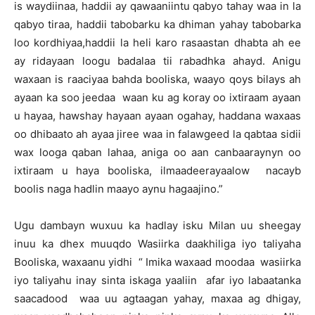
is waydiinaa, haddii ay qawaaniintu qabyo tahay waa in la
qabyo tiraa, haddii tabobarku ka dhiman yahay tabobarka
loo kordhiyaa,haddii la heli karo rasaastan dhabta ah ee
ay ridayaan loogu badalaa tii rabadhka ahayd. Anigu
waxaan is raaciyaa bahda booliska, waayo qoys bilays ah
ayaan ka soo jeedaa waan ku ag koray oo ixtiraam ayaan
u hayaa, hawshay hayaan ayaan ogahay, haddana waxaas
oo dhibaato ah ayaa jiree waa in falawgeed la qabtaa sidii
wax looga qaban lahaa, aniga oo aan canbaaraynyn oo
ixtiraam u haya booliska, ilmaadeerayaalow nacayb
boolis naga hadlin maayo aynu hagaajino.”
Ugu dambayn wuxuu ka hadlay isku Milan uu sheegay
inuu ka dhex muuqdo Wasiirka daakhiliga iyo taliyaha
Booliska, waxaanu yidhi “ Imika waxaad moodaa wasiirka
iyo taliyahu inay sinta iskaga yaaliin afar iyo labaatanka
saacadood waa uu agtaagan yahay, maxaa ag dhigay,