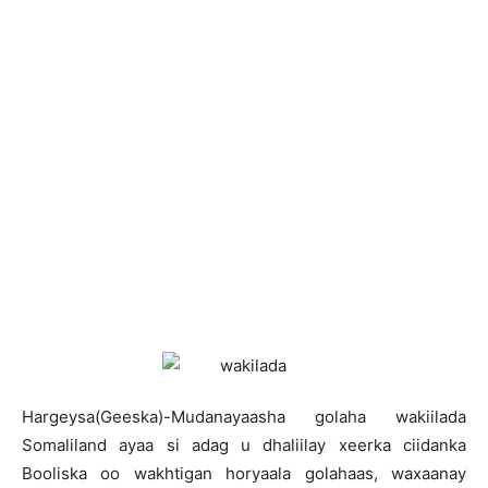
H
argeysa(Geeska)-Mudanayaasha golaha wakiilada
Somaliland ayaa si adag u dhaliilay xeerka ciidanka
Booliska oo wakhtigan horyaala golahaas, waxaanay