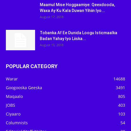
Maamul Mise Hoggaamiye: Qeexdooda,
Waxa Ay Ku Kala Duwan Yihiin Iyo...
August 17, 2018
Tobanka Af Ee Dunida Loogu Isticmaalka
Badan Yahay Iyo Liiska...
August 15, 2018
POPULAR CATEGORY
Warar
14688
Googooska Geeska
3491
Maqaalo
805
JOBS
403
Ciyaaro
103
Columnists
54