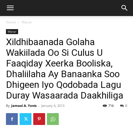
Home
Warar
Warar
Xildhibaanada Golaha
Wakiilada Oo Si Culus U
Faaqiday Xeerka Booliska,
Dhaliilaha Ay Banaanka Soo
Dhigeen Iyo Qodobada Lagu
Duray Wasaarada Daakhiliga
By
Jamaal A. Yonis
-
January 6, 2013
716
0