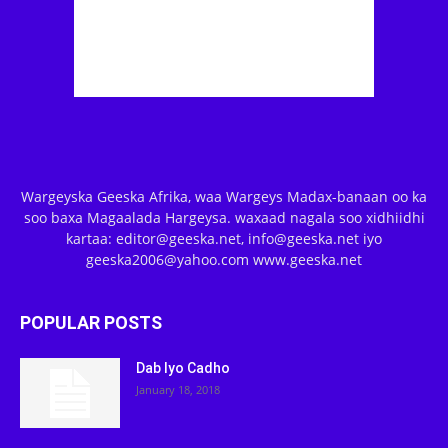
Wargeyska Geeska Afrika, waa Wargeys Madax-banaan oo ka
soo baxa Magaalada Hargeysa. waxaad nagala soo xidhiidhi
kartaa: editor@geeska.net, info@geeska.net iyo
geeska2006@yahoo.com www.geeska.net
POPULAR POSTS
Dab Iyo Cadho
January 18, 2018