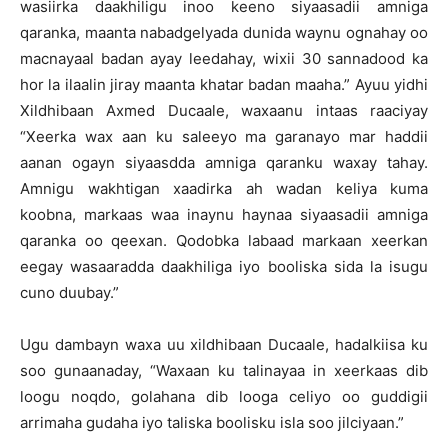
wasiirka daakhiligu inoo keeno siyaasadii amniga
qaranka, maanta nabadgelyada dunida waynu ognahay oo
macnayaal badan ayay leedahay, wixii 30 sannadood ka
hor la ilaalin jiray maanta khatar badan maaha.” Ayuu yidhi
Xildhibaan Axmed Ducaale, waxaanu intaas raaciyay
“Xeerka wax aan ku saleeyo ma garanayo mar haddii
aanan ogayn siyaasdda amniga qaranku waxay tahay.
Amnigu wakhtigan xaadirka ah wadan keliya kuma
koobna, markaas waa inaynu haynaa siyaasadii amniga
qaranka oo qeexan. Qodobka labaad markaan xeerkan
eegay wasaaradda daakhiliga iyo booliska sida la isugu
cuno duubay.”
Ugu dambayn waxa uu xildhibaan Ducaale, hadalkiisa ku
soo gunaanaday, “Waxaan ku talinayaa in xeerkaas dib
loogu noqdo, golahana dib looga celiyo oo guddigii
arrimaha gudaha iyo taliska boolisku isla soo jilciyaan.”