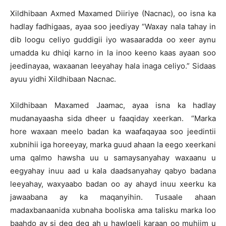
Xildhibaan Axmed Maxamed Diiriye (Nacnac), oo isna ka
hadlay fadhigaas, ayaa soo jeediyay “Waxay nala tahay in
dib loogu celiyo guddigii iyo wasaaradda oo xeer aynu
umadda ku dhiqi karno in la inoo keeno kaas ayaan soo
jeedinayaa, waxaanan leeyahay hala inaga celiyo.” Sidaas
ayuu yidhi Xildhibaan Nacnac.
Xildhibaan Maxamed Jaamac, ayaa isna ka hadlay
mudanayaasha sida dheer u faaqiday xeerkan. “Marka
hore waxaan meelo badan ka waafaqayaa soo jeedintii
xubnihii iga horeeyay, marka guud ahaan la eego xeerkani
uma qalmo hawsha uu u samaysanyahay waxaanu u
eegyahay inuu aad u kala daadsanyahay qabyo badana
leeyahay, waxyaabo badan oo ay ahayd inuu xeerku ka
jawaabana ay ka maqanyihin. Tusaale ahaan
madaxbanaanida xubnaha booliska ama talisku marka loo
baahdo ay si deg deg ah u hawlgeli karaan oo muhiim u