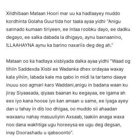
Xildhibaan Mataan Hoori mar uu ka hadlaayey muddo
kordhinta Golaha Guurtida hor taala ayaa yidhi “Anigu
sannado kumaan tiriyeen, ee intaa roobku dayo, ee dadku
degayo, ee salka dabada la dhigayo, aynu baxnaanino,
ILLAAHAYNA aynu ka barino naxariis deg deg ah.”
Mataan oo ka hadlaya xisbiyada dalka ayaa yidhi “Waad og
tihiin Saddexda Xisbi ee Wadanka dhex ordayaa waxay
kala yihiin, labada kale ma qabo in midi la tartamo daaye
inuuu soo agmari karo Waddani,anigu in badana waan ku
jiray Siyaasada, qiyaas baanan ku eegayaa, ee igama ah
eex iyo kana hoose iyo kan amaan u same, ee iyaga ayey
dan u tahay in dib loo dhigaa, oo muddo sii ahaadan
waxaanu nahay masuuliyiin Axsaab, laakiin anaga waxa
noo dana wakhtiga ugu horeeysa ee ugu deg degsan,
inay Doorashadu u qabsoonto”.