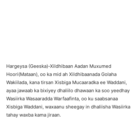
H
argeysa (Geeska)-Xildhibaan Aadan Muxumed
Hoori(Mataan), oo ka mid ah Xildhibaanada Golaha
Wakiilada, kana tirsan Xisbiga Mucaaradka ee Waddani,
ayaa jawaab ka bixiyey dhaliilo dhawaan ka soo yeedhay
Wasiirka Wasaaradda Warfaafinta, oo ku saabsanaa
Xisbiga Waddani, waxaanu sheegay in dhaliisha Wasiirka
tahay waxba kama jiraan.