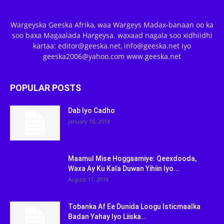
Wargeyska Geeska Afrika, waa Wargeys Madax-banaan oo ka
soo baxa Magaalada Hargeysa. waxaad nagala soo xidhiidhi
kartaa: editor@geeska.net, info@geeska.net iyo
geeska2006@yahoo.com www.geeska.net
POPULAR POSTS
Dab Iyo Cadho
January 18, 2018
Maamul Mise Hoggaamiye: Qeexdooda,
Waxa Ay Ku Kala Duwan Yihiin Iyo...
August 17, 2018
Tobanka Af Ee Dunida Loogu Isticmaalka
Badan Yahay Iyo Liiska...