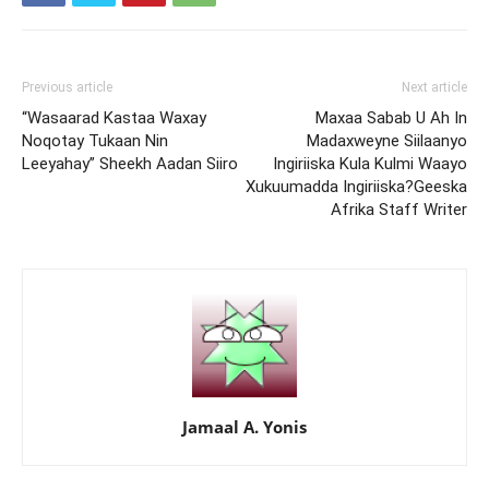
Previous article
Next article
“Wasaarad Kastaa Waxay
Maxaa Sabab U Ah In
Noqotay Tukaan Nin
Madaxweyne Siilaanyo
Leeyahay” Sheekh Aadan Siiro
Ingiriiska Kula Kulmi Waayo
Xukuumadda Ingiriiska?Geeska
Afrika Staff Writer
Jamaal A. Yonis