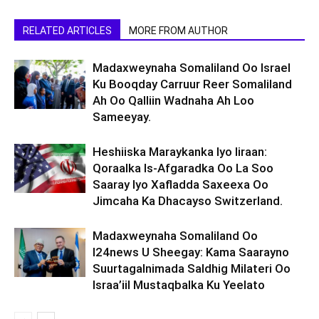
RELATED ARTICLES
MORE FROM AUTHOR
Madaxweynaha Somaliland Oo Israel
Ku Booqday Carruur Reer Somaliland
Ah Oo Qalliin Wadnaha Ah Loo
Sameeyay.
Heshiiska Maraykanka Iyo Iiraan:
Qoraalka Is-Afgaradka Oo La Soo
Saaray Iyo Xafladda Saxeexa Oo
Jimcaha Ka Dhacayso Switzerland.
Madaxweynaha Somaliland Oo
I24news U Sheegay: Kama Saarayno
Suurtagalnimada Saldhig Milateri Oo
Israa’iil Mustaqbalka Ku Yeelato