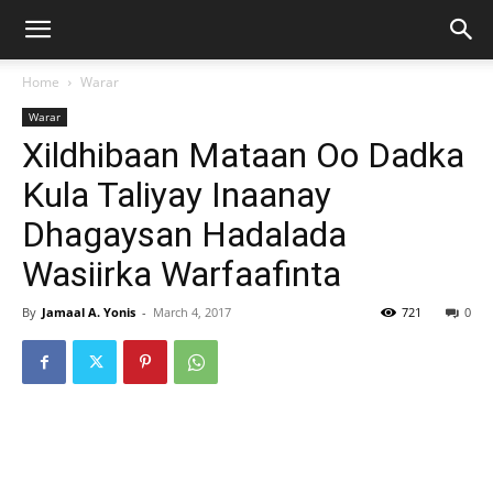
Home
Warar
Warar
Xildhibaan Mataan Oo Dadka
Kula Taliyay Inaanay
Dhagaysan Hadalada
Wasiirka Warfaafinta
By
Jamaal A. Yonis
-
March 4, 2017
721
0