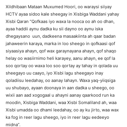
Xildhibaan Mataan Muxumed Hoori, oo waraysi siiyay
HCTV ayaa sidoo kale sheegay in Xisbiga Waddani yahay
Xisbi Qaran “Qofkaas iyo waxa la nooca oo ah oo dhan,
ayaa haddii aynu dadka ku sii dayno oo aynu iska
dhegaysano uun, dadkeena masaakiinta ah qaar badan
jahaweerin karaya, marka in loo sheego in qofkaasi qof
siyaasiya ahayn, qof wax garaynayana ahayn, qof shaqo
helay oo wasiirnimo heli karayey, aanu ahayn, ee qof la
soo qortay oo waxa loo soo qortay ay tahay in qolada uu
sheegayo uu caayo, iyo Xisbi lagu sheegayo inay
qoladiisu leedahay, oo aanay lahayn. Waxa yaq-yiiqsiga
uu shubayo, ayaan doonaya in aan dadka u sheego, oo
wixii aan aad xogogaal u ahayni aanay qaarkood run ka
moodin, Xisbiga Waddani, waa Xisbi Somaliland ah, waa
Xisbi umadda oo dhami leedahay, oo ay ku jirto, waa wax
ka fog in reer lagu sheego, iyo in reer lagu eedeeyo
midna”.